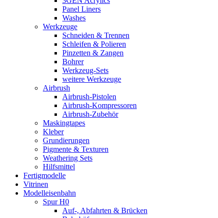
3GEN Acrylics
Panel Liners
Washes
Werkzeuge
Schneiden & Trennen
Schleifen & Polieren
Pinzetten & Zangen
Bohrer
Werkzeug-Sets
weitere Werkzeuge
Airbrush
Airbrush-Pistolen
Airbrush-Kompressoren
Airbrush-Zubehör
Maskingtapes
Kleber
Grundierungen
Pigmente & Texturen
Weathering Sets
Hilfsmittel
Fertigmodelle
Vitrinen
Modelleisenbahn
Spur H0
Auf-, Abfahrten & Brücken