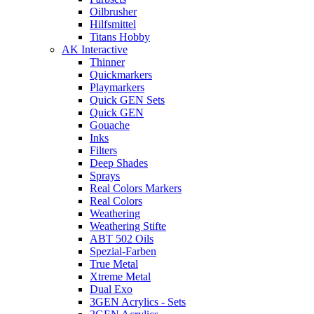
Oilbrusher
Hilfsmittel
Titans Hobby
AK Interactive
Thinner
Quickmarkers
Playmarkers
Quick GEN Sets
Quick GEN
Gouache
Inks
Filters
Deep Shades
Sprays
Real Colors Markers
Real Colors
Weathering
Weathering Stifte
ABT 502 Oils
Spezial-Farben
True Metal
Xtreme Metal
Dual Exo
3GEN Acrylics - Sets