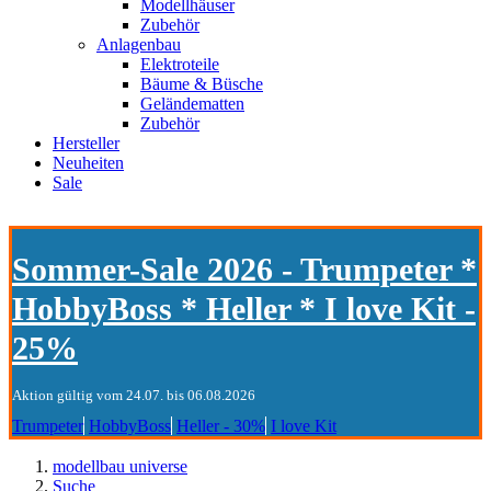
Modellhäuser
Zubehör
Anlagenbau
Elektroteile
Bäume & Büsche
Geländematten
Zubehör
Hersteller
Neuheiten
Sale
Sommer-Sale 2026 - Trumpeter *
HobbyBoss * Heller * I love Kit -
25%
Aktion gültig vom 24.07. bis 06.08.2026
Trumpeter
HobbyBoss
Heller - 30%
I love Kit
modellbau universe
Suche