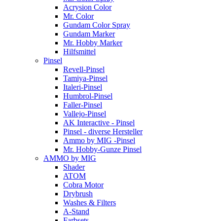
Acrysion Color
Mr. Color
Gundam Color Spray
Gundam Marker
Mr. Hobby Marker
Hilfsmittel
Pinsel
Revell-Pinsel
Tamiya-Pinsel
Italeri-Pinsel
Humbrol-Pinsel
Faller-Pinsel
Vallejo-Pinsel
AK Interactive - Pinsel
Pinsel - diverse Hersteller
Ammo by MIG -Pinsel
Mr. Hobby-Gunze Pinsel
AMMO by MIG
Shader
ATOM
Cobra Motor
Drybrush
Washes & Filters
A-Stand
Farbsets