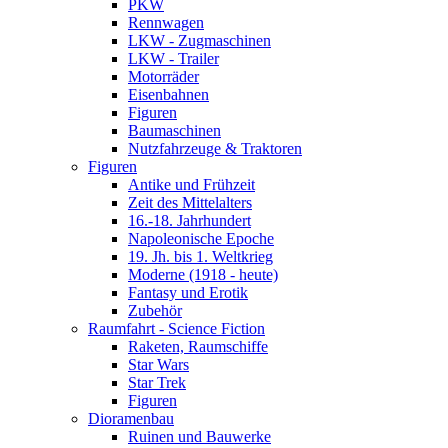
PKW
Rennwagen
LKW - Zugmaschinen
LKW - Trailer
Motorräder
Eisenbahnen
Figuren
Baumaschinen
Nutzfahrzeuge & Traktoren
Figuren
Antike und Frühzeit
Zeit des Mittelalters
16.-18. Jahrhundert
Napoleonische Epoche
19. Jh. bis 1. Weltkrieg
Moderne (1918 - heute)
Fantasy und Erotik
Zubehör
Raumfahrt - Science Fiction
Raketen, Raumschiffe
Star Wars
Star Trek
Figuren
Dioramenbau
Ruinen und Bauwerke