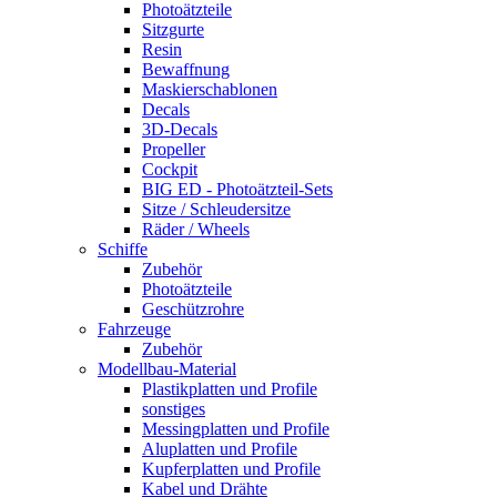
Photoätzteile
Sitzgurte
Resin
Bewaffnung
Maskierschablonen
Decals
3D-Decals
Propeller
Cockpit
BIG ED - Photoätzteil-Sets
Sitze / Schleudersitze
Räder / Wheels
Schiffe
Zubehör
Photoätzteile
Geschützrohre
Fahrzeuge
Zubehör
Modellbau-Material
Plastikplatten und Profile
sonstiges
Messingplatten und Profile
Aluplatten und Profile
Kupferplatten und Profile
Kabel und Drähte