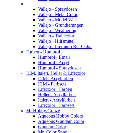
Vallejo - Spraydosen
Vallejo - Metal Color
Vallejo - Model Wash
Vallejo - Grundierungen
Vallejo - Weathering
Vallejo - Traincolor
Vallejo - Hilfsmittel
Vallejo - Premium RC-Color
Farben - Humbrol
Humbrol - Email
Humbrol - Acryl
Humbrol - Spraydosen
ICM, Italeri, Heller & Lifecolor
ICM - Acrylfarben
ICM - Farbsets
Lifecolor - Farben
Heller - Acrylfarben
Italeri - Acrylfarben
Lifecolor - Farbsets
Mr Hobby-Gunze
Aqueous Hobby Colors
Aqueous Gundam Color
Gundam Color
Mr. Color Spray