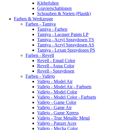
Klebefolien
Gravierschablonen
Schrauben & Nieten (Plastik)
Farben & Werkzeuge
Farben - Tamiya
Tamiya - Farben
Tamiya - Lacquer Paints LP
Tamiya - Acryl Spraydosen TS
Tamiya - Acryl Spraydosen AS
Tamiya - Lexan Spraydosen PS
Farben - Revell
Revell - Email Color
Revell - Aqua Color
Revell - Spraydosen
Farben - Vallejo
Vallejo - Model Air
Vallejo - Model Air - Farbsets
Vallejo - Model Color
Vallejo - Model Color - Farbsets
Vallejo - Game Color
Vallejo - Game Air
Vallejo - Game Xpress
Vallejo - True Metallic Metal
Vallejo - Panzer Aces
Vallejo - Mecha Color