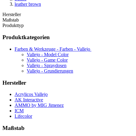
leather brown
Hersteller
Maßstab
Produkttyp
Produktkategorien
Farben & Werkzeuge - Farben - Vallejo
Vallejo - Model Color
Vallejo - Game Color
Vallejo - Spraydosen
Vallejo - Grundierungen
Hersteller
Acrylicos Vallejo
AK Interactive
AMMO by MIG Jimenez
ICM
Lifecolor
Maßstab