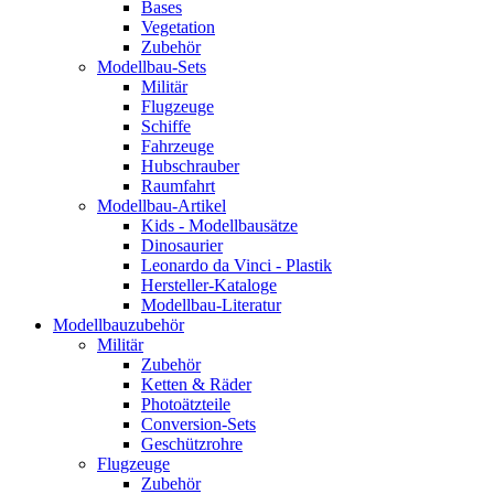
Bases
Vegetation
Zubehör
Modellbau-Sets
Militär
Flugzeuge
Schiffe
Fahrzeuge
Hubschrauber
Raumfahrt
Modellbau-Artikel
Kids - Modellbausätze
Dinosaurier
Leonardo da Vinci - Plastik
Hersteller-Kataloge
Modellbau-Literatur
Modellbauzubehör
Militär
Zubehör
Ketten & Räder
Photoätzteile
Conversion-Sets
Geschützrohre
Flugzeuge
Zubehör