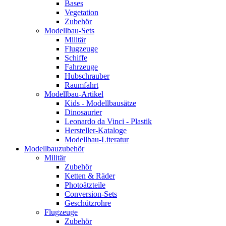
Bases
Vegetation
Zubehör
Modellbau-Sets
Militär
Flugzeuge
Schiffe
Fahrzeuge
Hubschrauber
Raumfahrt
Modellbau-Artikel
Kids - Modellbausätze
Dinosaurier
Leonardo da Vinci - Plastik
Hersteller-Kataloge
Modellbau-Literatur
Modellbauzubehör
Militär
Zubehör
Ketten & Räder
Photoätzteile
Conversion-Sets
Geschützrohre
Flugzeuge
Zubehör