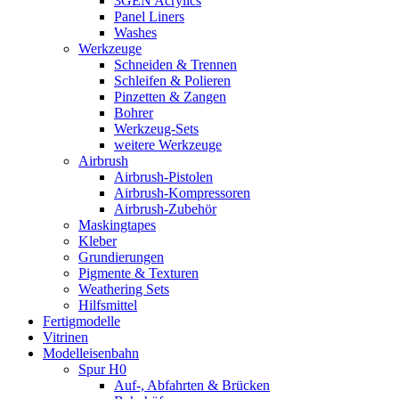
3GEN Acrylics
Panel Liners
Washes
Werkzeuge
Schneiden & Trennen
Schleifen & Polieren
Pinzetten & Zangen
Bohrer
Werkzeug-Sets
weitere Werkzeuge
Airbrush
Airbrush-Pistolen
Airbrush-Kompressoren
Airbrush-Zubehör
Maskingtapes
Kleber
Grundierungen
Pigmente & Texturen
Weathering Sets
Hilfsmittel
Fertigmodelle
Vitrinen
Modelleisenbahn
Spur H0
Auf-, Abfahrten & Brücken