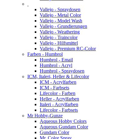
Vallejo - Spraydosen
Vallejo - Metal Color
Vallejo - Model Wash
Vallejo - Grundierungen
Vallejo - Weathering
Vallejo - Traincolor
Vallejo - Hilfsmittel
Vallejo - Premium RC-Color
Farben - Humbrol
Humbrol - Email
Humbrol - Acryl
Humbrol - Spraydosen
ICM, Italeri, Heller & Lifecolor
ICM - Acrylfarben
ICM - Farbsets
Lifecolor - Farben
Heller - Acrylfarben
Italeri - Acrylfarben
Lifecolor - Farbsets
Mr Hobby-Gunze
Aqueous Hobby Colors
Aqueous Gundam Color
Gundam Color
Mr. Color Spray