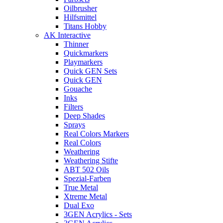
Oilbrusher
Hilfsmittel
Titans Hobby
AK Interactive
Thinner
Quickmarkers
Playmarkers
Quick GEN Sets
Quick GEN
Gouache
Inks
Filters
Deep Shades
Sprays
Real Colors Markers
Real Colors
Weathering
Weathering Stifte
ABT 502 Oils
Spezial-Farben
True Metal
Xtreme Metal
Dual Exo
3GEN Acrylics - Sets