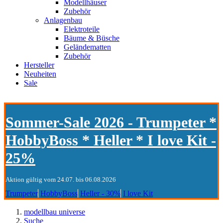
Modellhäuser
Zubehör
Anlagenbau
Elektroteile
Bäume & Büsche
Geländematten
Zubehör
Hersteller
Neuheiten
Sale
Sommer-Sale 2026 - Trumpeter *
HobbyBoss * Heller * I love Kit -
25%
Aktion gültig vom 24.07. bis 06.08.2026
Trumpeter
HobbyBoss
Heller - 30%
I love Kit
modellbau universe
Suche