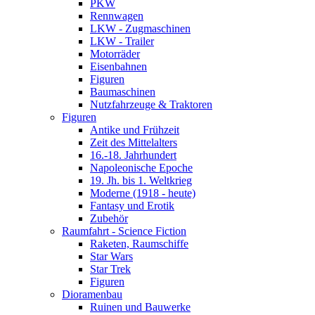
PKW
Rennwagen
LKW - Zugmaschinen
LKW - Trailer
Motorräder
Eisenbahnen
Figuren
Baumaschinen
Nutzfahrzeuge & Traktoren
Figuren
Antike und Frühzeit
Zeit des Mittelalters
16.-18. Jahrhundert
Napoleonische Epoche
19. Jh. bis 1. Weltkrieg
Moderne (1918 - heute)
Fantasy und Erotik
Zubehör
Raumfahrt - Science Fiction
Raketen, Raumschiffe
Star Wars
Star Trek
Figuren
Dioramenbau
Ruinen und Bauwerke