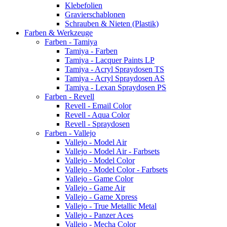
Klebefolien
Gravierschablonen
Schrauben & Nieten (Plastik)
Farben & Werkzeuge
Farben - Tamiya
Tamiya - Farben
Tamiya - Lacquer Paints LP
Tamiya - Acryl Spraydosen TS
Tamiya - Acryl Spraydosen AS
Tamiya - Lexan Spraydosen PS
Farben - Revell
Revell - Email Color
Revell - Aqua Color
Revell - Spraydosen
Farben - Vallejo
Vallejo - Model Air
Vallejo - Model Air - Farbsets
Vallejo - Model Color
Vallejo - Model Color - Farbsets
Vallejo - Game Color
Vallejo - Game Air
Vallejo - Game Xpress
Vallejo - True Metallic Metal
Vallejo - Panzer Aces
Vallejo - Mecha Color