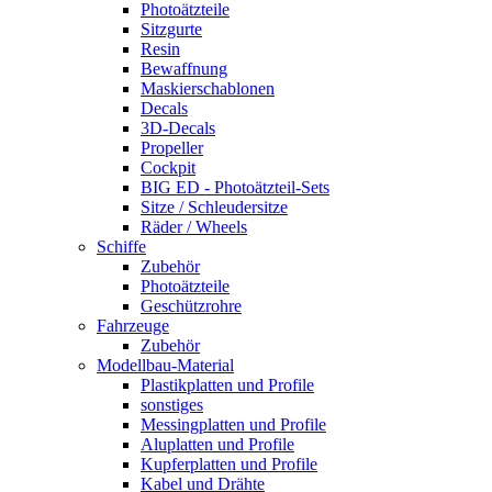
Photoätzteile
Sitzgurte
Resin
Bewaffnung
Maskierschablonen
Decals
3D-Decals
Propeller
Cockpit
BIG ED - Photoätzteil-Sets
Sitze / Schleudersitze
Räder / Wheels
Schiffe
Zubehör
Photoätzteile
Geschützrohre
Fahrzeuge
Zubehör
Modellbau-Material
Plastikplatten und Profile
sonstiges
Messingplatten und Profile
Aluplatten und Profile
Kupferplatten und Profile
Kabel und Drähte