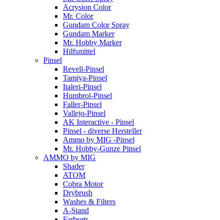
Acrysion Color
Mr. Color
Gundam Color Spray
Gundam Marker
Mr. Hobby Marker
Hilfsmittel
Pinsel
Revell-Pinsel
Tamiya-Pinsel
Italeri-Pinsel
Humbrol-Pinsel
Faller-Pinsel
Vallejo-Pinsel
AK Interactive - Pinsel
Pinsel - diverse Hersteller
Ammo by MIG -Pinsel
Mr. Hobby-Gunze Pinsel
AMMO by MIG
Shader
ATOM
Cobra Motor
Drybrush
Washes & Filters
A-Stand
Farbsets