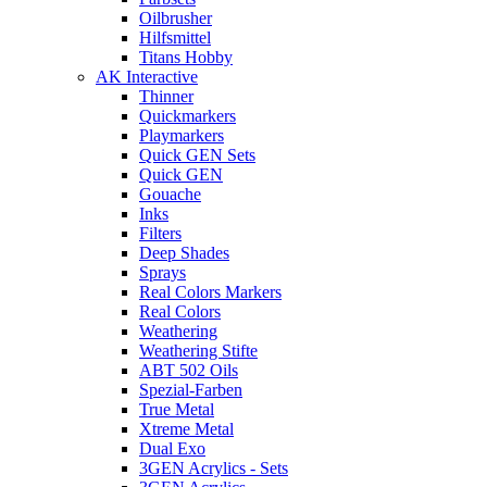
Oilbrusher
Hilfsmittel
Titans Hobby
AK Interactive
Thinner
Quickmarkers
Playmarkers
Quick GEN Sets
Quick GEN
Gouache
Inks
Filters
Deep Shades
Sprays
Real Colors Markers
Real Colors
Weathering
Weathering Stifte
ABT 502 Oils
Spezial-Farben
True Metal
Xtreme Metal
Dual Exo
3GEN Acrylics - Sets