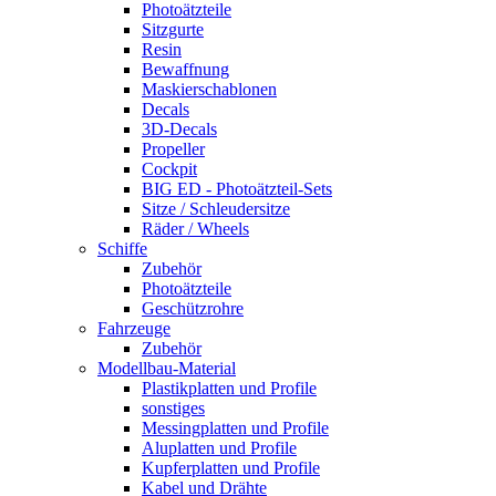
Photoätzteile
Sitzgurte
Resin
Bewaffnung
Maskierschablonen
Decals
3D-Decals
Propeller
Cockpit
BIG ED - Photoätzteil-Sets
Sitze / Schleudersitze
Räder / Wheels
Schiffe
Zubehör
Photoätzteile
Geschützrohre
Fahrzeuge
Zubehör
Modellbau-Material
Plastikplatten und Profile
sonstiges
Messingplatten und Profile
Aluplatten und Profile
Kupferplatten und Profile
Kabel und Drähte