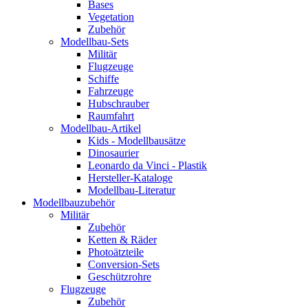
Bases
Vegetation
Zubehör
Modellbau-Sets
Militär
Flugzeuge
Schiffe
Fahrzeuge
Hubschrauber
Raumfahrt
Modellbau-Artikel
Kids - Modellbausätze
Dinosaurier
Leonardo da Vinci - Plastik
Hersteller-Kataloge
Modellbau-Literatur
Modellbauzubehör
Militär
Zubehör
Ketten & Räder
Photoätzteile
Conversion-Sets
Geschützrohre
Flugzeuge
Zubehör