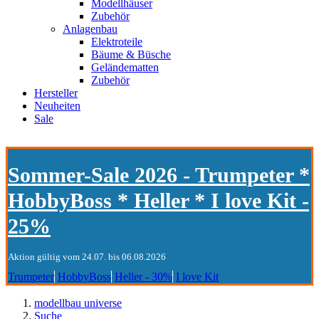
Modellhäuser
Zubehör
Anlagenbau
Elektroteile
Bäume & Büsche
Geländematten
Zubehör
Hersteller
Neuheiten
Sale
Sommer-Sale 2026 - Trumpeter *
HobbyBoss * Heller * I love Kit -
25%
Aktion gültig vom 24.07. bis 06.08.2026
Trumpeter
HobbyBoss
Heller - 30%
I love Kit
modellbau universe
Suche