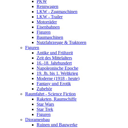
PKW
Rennwagen
LKW - Zugmaschinen
LKW - Trailer
Motorräder
Eisenbahnen
Figuren
Baumaschinen
Nutzfahrzeuge & Traktoren
Figuren
Antike und Frühzeit
Zeit des Mittelalters
16.-18. Jahrhundert
Napoleonische Epoche
19. Jh. bis 1. Weltkrieg
Moderne (1918 - heute)
Fantasy und Erotik
Zubehör
Raumfahrt - Science Fiction
Raketen, Raumschiffe
Star Wars
Star Trek
Figuren
Dioramenbau
Ruinen und Bauwerke