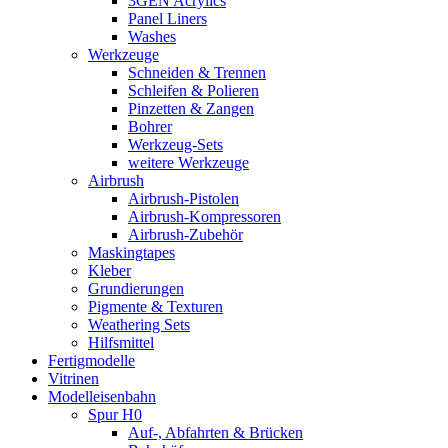
3GEN Acrylics
Panel Liners
Washes
Werkzeuge
Schneiden & Trennen
Schleifen & Polieren
Pinzetten & Zangen
Bohrer
Werkzeug-Sets
weitere Werkzeuge
Airbrush
Airbrush-Pistolen
Airbrush-Kompressoren
Airbrush-Zubehör
Maskingtapes
Kleber
Grundierungen
Pigmente & Texturen
Weathering Sets
Hilfsmittel
Fertigmodelle
Vitrinen
Modelleisenbahn
Spur H0
Auf-, Abfahrten & Brücken