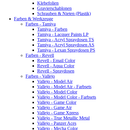
Klebefolien
Gravierschablonen
Schrauben & Nieten (Plastik)
Farben & Werkzeuge
Farben - Tamiya
Tamiya - Farben
Tamiya - Lacquer Paints LP
Tamiya - Acryl Spraydosen TS
Tamiya - Acryl Spraydosen AS
Tamiya - Lexan Spraydosen PS
Farben - Revell
Revell - Email Color
Revell - Aqua Color
Revell - Spraydosen
Farben - Vallejo
Vallejo - Model Air
Vallejo - Model Air - Farbsets
Vallejo - Model Color
Vallejo - Model Color - Farbsets
Vallejo - Game Color
Vallejo - Game Air
Vallejo - Game Xpress
Vallejo - True Metallic Metal
Vallejo - Panzer Aces
Vallejo - Mecha Color