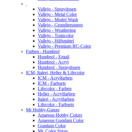
Vallejo - Spraydosen
Vallejo - Metal Color
Vallejo - Model Wash
Vallejo - Grundierungen
Vallejo - Weathering
Vallejo - Traincolor
Vallejo - Hilfsmittel
Vallejo - Premium RC-Color
Farben - Humbrol
Humbrol - Email
Humbrol - Acryl
Humbrol - Spraydosen
ICM, Italeri, Heller & Lifecolor
ICM - Acrylfarben
ICM - Farbsets
Lifecolor - Farben
Heller - Acrylfarben
Italeri - Acrylfarben
Lifecolor - Farbsets
Mr Hobby-Gunze
Aqueous Hobby Colors
Aqueous Gundam Color
Gundam Color
Mr. Color Spray