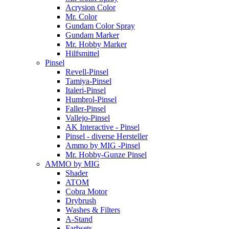
Acrysion Color
Mr. Color
Gundam Color Spray
Gundam Marker
Mr. Hobby Marker
Hilfsmittel
Pinsel
Revell-Pinsel
Tamiya-Pinsel
Italeri-Pinsel
Humbrol-Pinsel
Faller-Pinsel
Vallejo-Pinsel
AK Interactive - Pinsel
Pinsel - diverse Hersteller
Ammo by MIG -Pinsel
Mr. Hobby-Gunze Pinsel
AMMO by MIG
Shader
ATOM
Cobra Motor
Drybrush
Washes & Filters
A-Stand
Farbsets