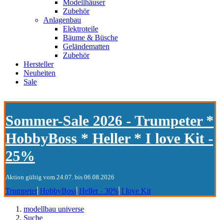
Modellhäuser
Zubehör
Anlagenbau
Elektroteile
Bäume & Büsche
Geländematten
Zubehör
Hersteller
Neuheiten
Sale
Sommer-Sale 2026 - Trumpeter *
HobbyBoss * Heller * I love Kit -
25%
Aktion gültig vom 24.07. bis 06.08.2026
Trumpeter
HobbyBoss
Heller - 30%
I love Kit
modellbau universe
Suche