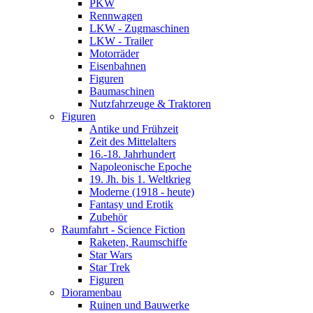
PKW
Rennwagen
LKW - Zugmaschinen
LKW - Trailer
Motorräder
Eisenbahnen
Figuren
Baumaschinen
Nutzfahrzeuge & Traktoren
Figuren
Antike und Frühzeit
Zeit des Mittelalters
16.-18. Jahrhundert
Napoleonische Epoche
19. Jh. bis 1. Weltkrieg
Moderne (1918 - heute)
Fantasy und Erotik
Zubehör
Raumfahrt - Science Fiction
Raketen, Raumschiffe
Star Wars
Star Trek
Figuren
Dioramenbau
Ruinen und Bauwerke