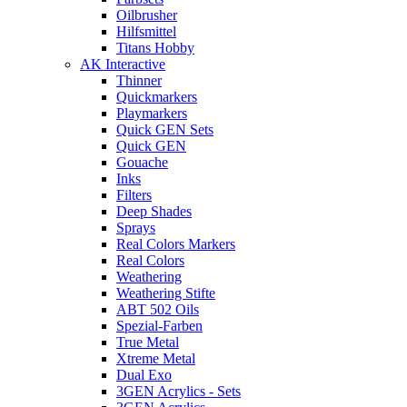
Oilbrusher
Hilfsmittel
Titans Hobby
AK Interactive
Thinner
Quickmarkers
Playmarkers
Quick GEN Sets
Quick GEN
Gouache
Inks
Filters
Deep Shades
Sprays
Real Colors Markers
Real Colors
Weathering
Weathering Stifte
ABT 502 Oils
Spezial-Farben
True Metal
Xtreme Metal
Dual Exo
3GEN Acrylics - Sets