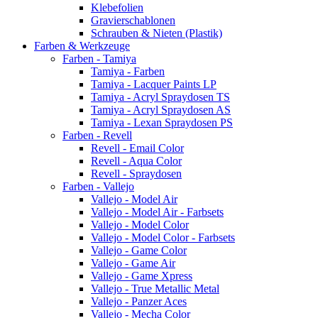
Klebefolien
Gravierschablonen
Schrauben & Nieten (Plastik)
Farben & Werkzeuge
Farben - Tamiya
Tamiya - Farben
Tamiya - Lacquer Paints LP
Tamiya - Acryl Spraydosen TS
Tamiya - Acryl Spraydosen AS
Tamiya - Lexan Spraydosen PS
Farben - Revell
Revell - Email Color
Revell - Aqua Color
Revell - Spraydosen
Farben - Vallejo
Vallejo - Model Air
Vallejo - Model Air - Farbsets
Vallejo - Model Color
Vallejo - Model Color - Farbsets
Vallejo - Game Color
Vallejo - Game Air
Vallejo - Game Xpress
Vallejo - True Metallic Metal
Vallejo - Panzer Aces
Vallejo - Mecha Color