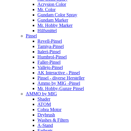
Acrysion Color
Mr. Color
Gundam Color Spray
Gundam Marker
Mr. Hobby Marker
Hilfsmittel
Pinsel
Revell-Pinsel
Tamiya-Pinsel
Italeri-Pinsel
Humbrol-Pinsel
Faller-Pinsel
Vallejo-Pinsel
AK Interactive - Pinsel
Pinsel - diverse Hersteller
Ammo by MIG -Pinsel
Mr. Hobby-Gunze Pinsel
AMMO by MIG
Shader
ATOM
Cobra Motor
Drybrush
Washes & Filters
A-Stand
Farbsets