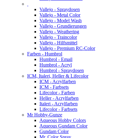
Vallejo - Spraydosen
Vallejo - Metal Color
Vallejo - Model Wash
Vallejo - Grundierungen
Vallejo - Weathering
Vallejo - Traincolor
Vallejo - Hilfsmittel
Vallejo - Premium RC-Color
Farben - Humbrol
Humbrol - Email
Humbrol - Acryl
Humbrol - Spraydosen
ICM, Italeri, Heller & Lifecolor
ICM - Acrylfarben
ICM - Farbsets
Lifecolor - Farben
Heller - Acrylfarben
Italeri - Acrylfarben
Lifecolor - Farbsets
Mr Hobby-Gunze
Aqueous Hobby Colors
Aqueous Gundam Color
Gundam Color
Mr. Color Spray