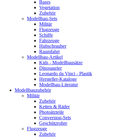
Bases
Vegetation
Zubehör
Modellbau-Sets
Militär
Flugzeuge
Schiffe
Fahrzeuge
Hubschrauber
Raumfahrt
Modellbau-Artikel
Kids - Modellbausätze
Dinosaurier
Leonardo da Vinci - Plastik
Hersteller-Kataloge
Modellbau-Literatur
Modellbauzubehör
Militär
Zubehör
Ketten & Räder
Photoätzteile
Conversion-Sets
Geschützrohre
Flugzeuge
Zubehör