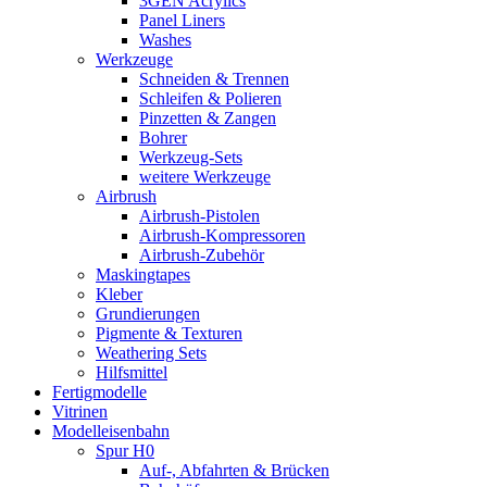
3GEN Acrylics
Panel Liners
Washes
Werkzeuge
Schneiden & Trennen
Schleifen & Polieren
Pinzetten & Zangen
Bohrer
Werkzeug-Sets
weitere Werkzeuge
Airbrush
Airbrush-Pistolen
Airbrush-Kompressoren
Airbrush-Zubehör
Maskingtapes
Kleber
Grundierungen
Pigmente & Texturen
Weathering Sets
Hilfsmittel
Fertigmodelle
Vitrinen
Modelleisenbahn
Spur H0
Auf-, Abfahrten & Brücken