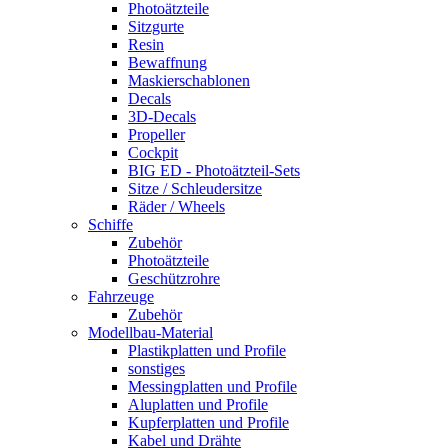
Photoätzteile
Sitzgurte
Resin
Bewaffnung
Maskierschablonen
Decals
3D-Decals
Propeller
Cockpit
BIG ED - Photoätzteil-Sets
Sitze / Schleudersitze
Räder / Wheels
Schiffe
Zubehör
Photoätzteile
Geschützrohre
Fahrzeuge
Zubehör
Modellbau-Material
Plastikplatten und Profile
sonstiges
Messingplatten und Profile
Aluplatten und Profile
Kupferplatten und Profile
Kabel und Drähte