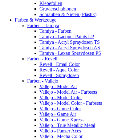
Klebefolien
Gravierschablonen
Schrauben & Nieten (Plastik)
Farben & Werkzeuge
Farben - Tamiya
Tamiya - Farben
Tamiya - Lacquer Paints LP
Tamiya - Acryl Spraydosen TS
Tamiya - Acryl Spraydosen AS
Tamiya - Lexan Spraydosen PS
Farben - Revell
Revell - Email Color
Revell - Aqua Color
Revell - Spraydosen
Farben - Vallejo
Vallejo - Model Air
Vallejo - Model Air - Farbsets
Vallejo - Model Color
Vallejo - Model Color - Farbsets
Vallejo - Game Color
Vallejo - Game Air
Vallejo - Game Xpress
Vallejo - True Metallic Metal
Vallejo - Panzer Aces
Vallejo - Mecha Color