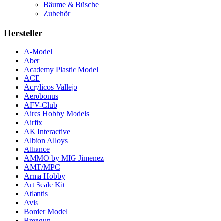
Bäume & Büsche
Zubehör
Hersteller
A-Model
Aber
Academy Plastic Model
ACE
Acrylicos Vallejo
Aerobonus
AFV-Club
Aires Hobby Models
Airfix
AK Interactive
Albion Alloys
Alliance
AMMO by MIG Jimenez
AMT/MPC
Arma Hobby
Art Scale Kit
Atlantis
Avis
Border Model
Brengun