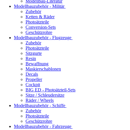
Modellbau-Literatur
Modellbauzubehör - Militär
Zubehör
Ketten & Räder
Photoätzteile
Conversion-Sets
Geschützrohre
Modellbauzubehör - Flugzeuge
Zubehör
Photoätzteile
Sitzgurte
Resin
Bewaffnung
Maskierschablonen
Decals
Propeller
Cockpit
BIG ED - Photoätzteil-Sets
Sitze / Schleudersitze
Räder / Wheels
Modellbauzubehör - Schiffe
Zubehör
Photoätzteile
Geschützrohre
Modellbauzubehör - Fahrzeuge