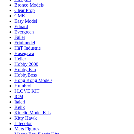
Bronco Models
Clear Prop
CMK
Easy Model
Eduard
Evergreen
Faller
Friulmodel
HäT Industrie
Hasegawa
Heller
Hobby 2000
Hobby Fan
HobbyBoss
Hong Kong Models
Humbrol
I LOVE KIT
ICM
Italeri
Kelik
Kinetic Model Kits
Kitty Hawk
Lifecolor
Mars Figures