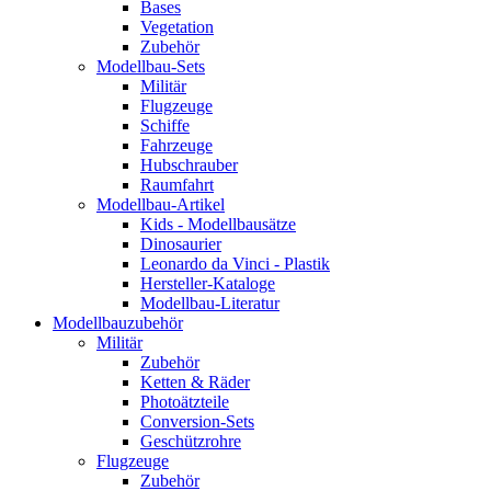
Bases
Vegetation
Zubehör
Modellbau-Sets
Militär
Flugzeuge
Schiffe
Fahrzeuge
Hubschrauber
Raumfahrt
Modellbau-Artikel
Kids - Modellbausätze
Dinosaurier
Leonardo da Vinci - Plastik
Hersteller-Kataloge
Modellbau-Literatur
Modellbauzubehör
Militär
Zubehör
Ketten & Räder
Photoätzteile
Conversion-Sets
Geschützrohre
Flugzeuge
Zubehör