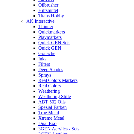
Oilbrusher
Hilfsmittel
Titans Hobby
AK Interactive
Thinner
Quickmarkers
Playmarkers
Quick GEN Sets
Quick GEN
Gouache
Inks
Filters
Deep Shades
Sprays
Real Colors Markers
Real Colors
Weathering
Weathering Stifte
ABT 502 Oils
Spezial-Farben
True Metal
Xtreme Metal
Dual Exo
3GEN Acrylics - Sets