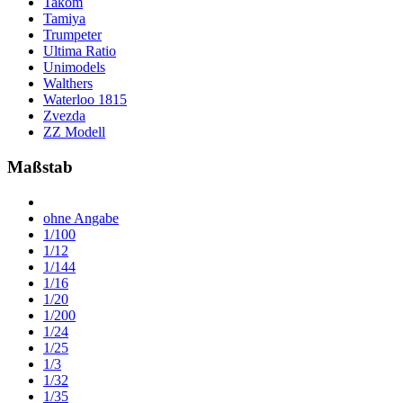
Takom
Tamiya
Trumpeter
Ultima Ratio
Unimodels
Walthers
Waterloo 1815
Zvezda
ZZ Modell
Maßstab
ohne Angabe
1/100
1/12
1/144
1/16
1/20
1/200
1/24
1/25
1/3
1/32
1/35