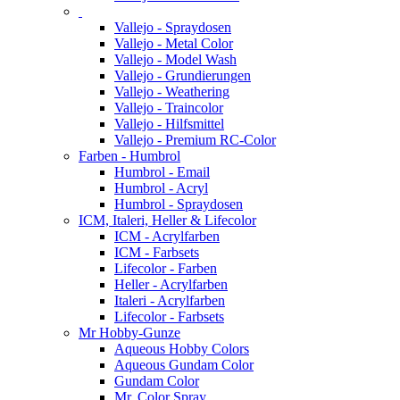
Vallejo - Spraydosen
Vallejo - Metal Color
Vallejo - Model Wash
Vallejo - Grundierungen
Vallejo - Weathering
Vallejo - Traincolor
Vallejo - Hilfsmittel
Vallejo - Premium RC-Color
Farben - Humbrol
Humbrol - Email
Humbrol - Acryl
Humbrol - Spraydosen
ICM, Italeri, Heller & Lifecolor
ICM - Acrylfarben
ICM - Farbsets
Lifecolor - Farben
Heller - Acrylfarben
Italeri - Acrylfarben
Lifecolor - Farbsets
Mr Hobby-Gunze
Aqueous Hobby Colors
Aqueous Gundam Color
Gundam Color
Mr. Color Spray