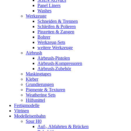
3GEN Acrylics
Panel Liners
Washes
Werkzeuge
Schneiden & Trennen
Schleifen & Polieren
Pinzetten & Zangen
Bohrer
Werkzeug-Sets
weitere Werkzeuge
Airbrush
Airbrush-Pistolen
Airbrush-Kompressoren
Airbrush-Zubehör
Maskingtapes
Kleber
Grundierungen
Pigmente & Texturen
Weathering Sets
Hilfsmittel
Fertigmodelle
Vitrinen
Modelleisenbahn
Spur H0
Auf-, Abfahrten & Brücken