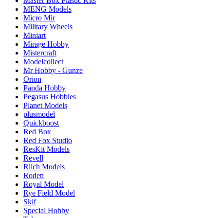
Master Box Plastic Kits
MENG Models
Micro Mir
Military Wheels
Miniart
Mirage Hobby
Mistercraft
Modelcollect
Mr Hobby - Gunze
Orion
Panda Hobby
Pegasus Hobbies
Planet Models
plusmodel
Quickboost
Red Box
Red Fox Studio
ResKit Models
Revell
Riich Models
Roden
Royal Model
Rye Field Model
Skif
Special Hobby