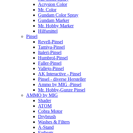
Acrysion Color
Mr. Color
Gundam Color Spray
Gundam Marker
Mr. Hobby Marker
Hilfsmittel
Pinsel
Revell-Pinsel
Tamiya-Pinsel
Italeri-Pinsel
Humbrol-Pinsel
Faller-Pinsel
Vallejo-Pinsel
AK Interactive - Pinsel
Pinsel - diverse Hersteller
Ammo by MIG -Pinsel
Mr. Hobby-Gunze Pinsel
AMMO by MIG
Shader
ATOM
Cobra Motor
Drybrush
Washes & Filters
A-Stand
Farbsets