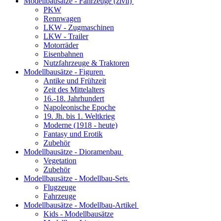
Modellbausätze - Fahrzeuge (zivil)
PKW
Rennwagen
LKW - Zugmaschinen
LKW - Trailer
Motorräder
Eisenbahnen
Nutzfahrzeuge & Traktoren
Modellbausätze - Figuren
Antike und Frühzeit
Zeit des Mittelalters
16.-18. Jahrhundert
Napoleonische Epoche
19. Jh. bis 1. Weltkrieg
Moderne (1918 - heute)
Fantasy und Erotik
Zubehör
Modellbausätze - Dioramenbau
Vegetation
Zubehör
Modellbausätze - Modellbau-Sets
Flugzeuge
Fahrzeuge
Modellbausätze - Modellbau-Artikel
Kids - Modellbausätze