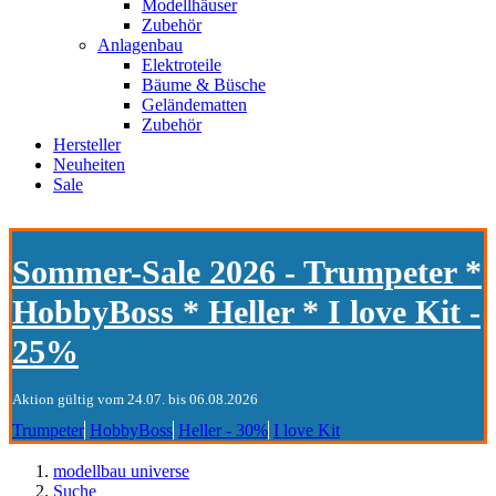
Modellhäuser
Zubehör
Anlagenbau
Elektroteile
Bäume & Büsche
Geländematten
Zubehör
Hersteller
Neuheiten
Sale
Sommer-Sale 2026 - Trumpeter *
HobbyBoss * Heller * I love Kit -
25%
Aktion gültig vom 24.07. bis 06.08.2026
Trumpeter
HobbyBoss
Heller - 30%
I love Kit
modellbau universe
Suche