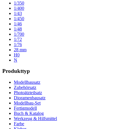
1/350
1/400
1/43
1/450
1/46
1/48
1/700
1/72
1/76
28 mm
H0
N
Produkttyp
Modellbausatz
Zubehörsatz
Photoätzteilsatz
Dioramenbausatz
Modellbau-Set
Fertigmodell
Buch & Katalog
Werkzeug & Hilfsmittel
Farbe
Kleber