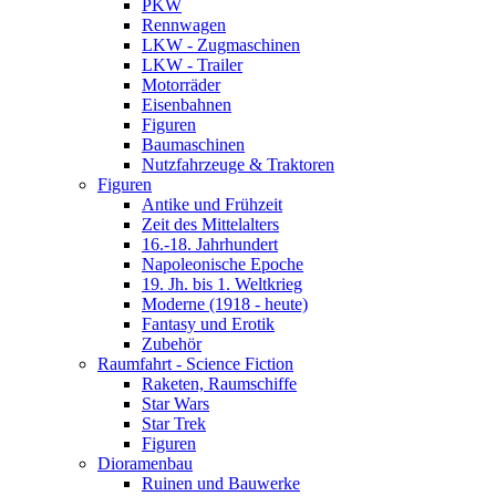
PKW
Rennwagen
LKW - Zugmaschinen
LKW - Trailer
Motorräder
Eisenbahnen
Figuren
Baumaschinen
Nutzfahrzeuge & Traktoren
Figuren
Antike und Frühzeit
Zeit des Mittelalters
16.-18. Jahrhundert
Napoleonische Epoche
19. Jh. bis 1. Weltkrieg
Moderne (1918 - heute)
Fantasy und Erotik
Zubehör
Raumfahrt - Science Fiction
Raketen, Raumschiffe
Star Wars
Star Trek
Figuren
Dioramenbau
Ruinen und Bauwerke