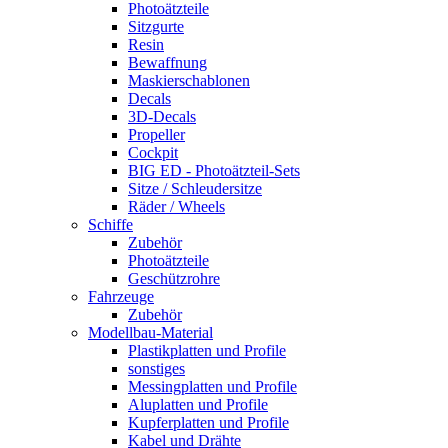
Photoätzteile
Sitzgurte
Resin
Bewaffnung
Maskierschablonen
Decals
3D-Decals
Propeller
Cockpit
BIG ED - Photoätzteil-Sets
Sitze / Schleudersitze
Räder / Wheels
Schiffe
Zubehör
Photoätzteile
Geschützrohre
Fahrzeuge
Zubehör
Modellbau-Material
Plastikplatten und Profile
sonstiges
Messingplatten und Profile
Aluplatten und Profile
Kupferplatten und Profile
Kabel und Drähte