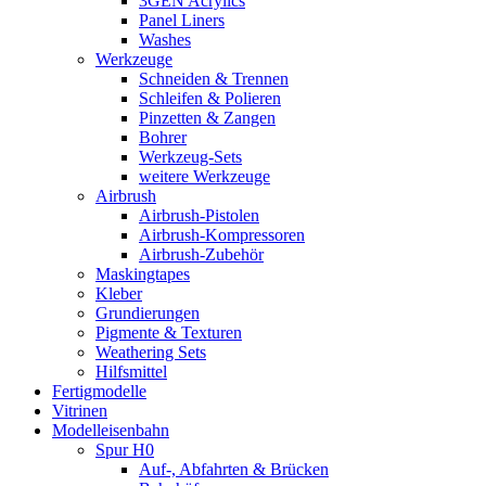
3GEN Acrylics
Panel Liners
Washes
Werkzeuge
Schneiden & Trennen
Schleifen & Polieren
Pinzetten & Zangen
Bohrer
Werkzeug-Sets
weitere Werkzeuge
Airbrush
Airbrush-Pistolen
Airbrush-Kompressoren
Airbrush-Zubehör
Maskingtapes
Kleber
Grundierungen
Pigmente & Texturen
Weathering Sets
Hilfsmittel
Fertigmodelle
Vitrinen
Modelleisenbahn
Spur H0
Auf-, Abfahrten & Brücken