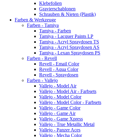
Klebefolien
Gravierschablonen
Schrauben & Nieten (Plastik)
Farben & Werkzeuge
Farben - Tamiya
Tamiya - Farben
Tamiya - Lacquer Paints LP
Tamiya - Acryl Spraydosen TS
Tamiya - Acryl Spraydosen AS
Tamiya - Lexan Spraydosen PS
Farben - Revell
Revell - Email Color
Revell - Aqua Color
Revell - Spraydosen
Farben - Vallejo
Vallejo - Model Air
Vallejo - Model Air - Farbsets
Vallejo - Model Color
Vallejo - Model Color - Farbsets
Vallejo - Game Color
Vallejo - Game Air
Vallejo - Game Xpress
Vallejo - True Metallic Metal
Vallejo - Panzer Aces
Vallejo - Mecha Color