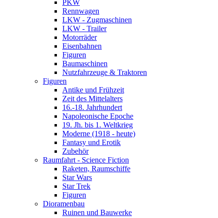
PKW
Rennwagen
LKW - Zugmaschinen
LKW - Trailer
Motorräder
Eisenbahnen
Figuren
Baumaschinen
Nutzfahrzeuge & Traktoren
Figuren
Antike und Frühzeit
Zeit des Mittelalters
16.-18. Jahrhundert
Napoleonische Epoche
19. Jh. bis 1. Weltkrieg
Moderne (1918 - heute)
Fantasy und Erotik
Zubehör
Raumfahrt - Science Fiction
Raketen, Raumschiffe
Star Wars
Star Trek
Figuren
Dioramenbau
Ruinen und Bauwerke