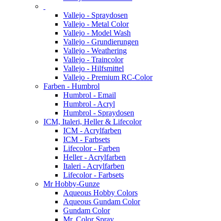
Vallejo - Spraydosen
Vallejo - Metal Color
Vallejo - Model Wash
Vallejo - Grundierungen
Vallejo - Weathering
Vallejo - Traincolor
Vallejo - Hilfsmittel
Vallejo - Premium RC-Color
Farben - Humbrol
Humbrol - Email
Humbrol - Acryl
Humbrol - Spraydosen
ICM, Italeri, Heller & Lifecolor
ICM - Acrylfarben
ICM - Farbsets
Lifecolor - Farben
Heller - Acrylfarben
Italeri - Acrylfarben
Lifecolor - Farbsets
Mr Hobby-Gunze
Aqueous Hobby Colors
Aqueous Gundam Color
Gundam Color
Mr. Color Spray