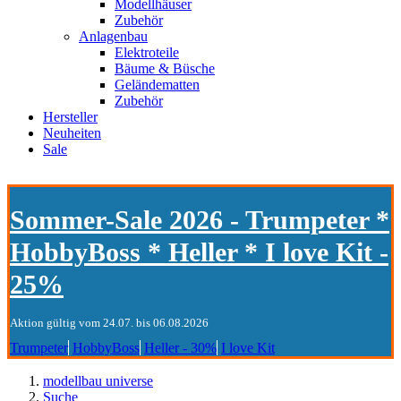
Modellhäuser
Zubehör
Anlagenbau
Elektroteile
Bäume & Büsche
Geländematten
Zubehör
Hersteller
Neuheiten
Sale
Sommer-Sale 2026 - Trumpeter *
HobbyBoss * Heller * I love Kit -
25%
Aktion gültig vom 24.07. bis 06.08.2026
Trumpeter
HobbyBoss
Heller - 30%
I love Kit
modellbau universe
Suche