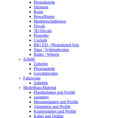
Photoätzteile
Sitzgurte
Resin
Bewaffnung
Maskierschablonen
Decals
3D-Decals
Propeller
Cockpit
BIG ED - Photoätzteil-Sets
Sitze / Schleudersitze
Räder / Wheels
Schiffe
Zubehör
Photoätzteile
Geschützrohre
Fahrzeuge
Zubehör
Modellbau-Material
Plastikplatten und Profile
sonstiges
Messingplatten und Profile
Aluplatten und Profile
Kupferplatten und Profile
Kabel und Drähte