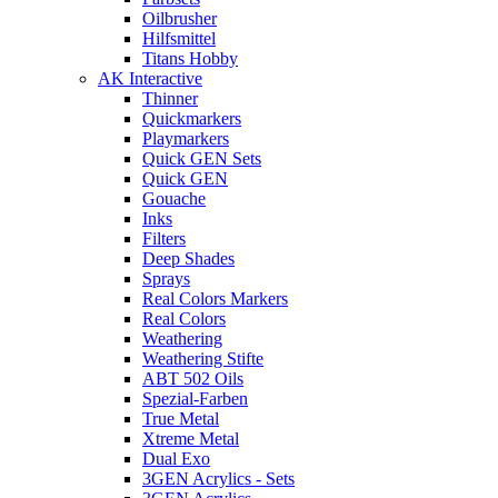
Oilbrusher
Hilfsmittel
Titans Hobby
AK Interactive
Thinner
Quickmarkers
Playmarkers
Quick GEN Sets
Quick GEN
Gouache
Inks
Filters
Deep Shades
Sprays
Real Colors Markers
Real Colors
Weathering
Weathering Stifte
ABT 502 Oils
Spezial-Farben
True Metal
Xtreme Metal
Dual Exo
3GEN Acrylics - Sets