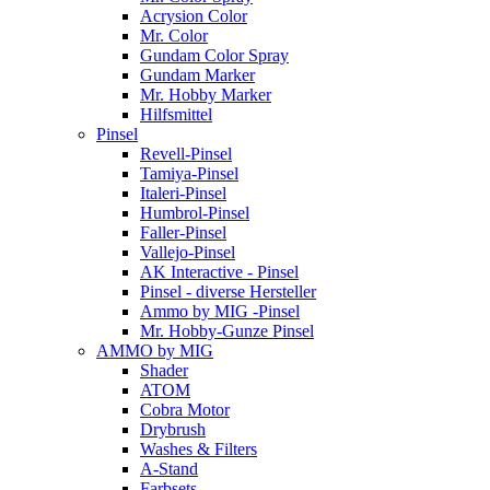
Acrysion Color
Mr. Color
Gundam Color Spray
Gundam Marker
Mr. Hobby Marker
Hilfsmittel
Pinsel
Revell-Pinsel
Tamiya-Pinsel
Italeri-Pinsel
Humbrol-Pinsel
Faller-Pinsel
Vallejo-Pinsel
AK Interactive - Pinsel
Pinsel - diverse Hersteller
Ammo by MIG -Pinsel
Mr. Hobby-Gunze Pinsel
AMMO by MIG
Shader
ATOM
Cobra Motor
Drybrush
Washes & Filters
A-Stand
Farbsets