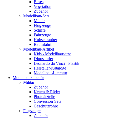
Bases
Vegetation
Zubehör
Modellbau-Sets
Militär
Flugzeuge
Schiffe
Fahrzeuge
Hubschrauber
Raumfahrt
Modellbau-Artikel
Kids - Modellbausätze
Dinosaurier
Leonardo da Vinci - Plastik
Hersteller-Kataloge
Modellbau-Literatur
Modellbauzubehör
Militär
Zubehör
Ketten & Räder
Photoätzteile
Conversion-Sets
Geschützrohre
Flugzeuge
Zubehör