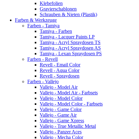
Klebefolien
Gravierschablonen
Schrauben & Nieten (Plastik)
Farben & Werkzeuge
Farben - Tamiya
Tamiya - Farben
Tamiya - Lacquer Paints LP
Tamiya - Acryl Spraydosen TS
Tamiya - Acryl Spraydosen AS
Tamiya - Lexan Spraydosen PS
Farben - Revell
Revell - Email Color
Revell - Aqua Color
Revell - Spraydosen
Farben - Vallejo
Vallejo - Model Air
Vallejo - Model Air - Farbsets
Vallejo - Model Color
Vallejo - Model Color - Farbsets
Vallejo - Game Color
Vallejo - Game Air
Vallejo - Game Xpress
Vallejo - True Metallic Metal
Vallejo - Panzer Aces
Vallejo - Mecha Color