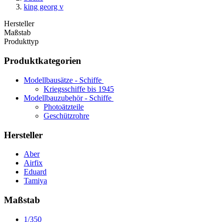
king georg v
Hersteller
Maßstab
Produkttyp
Produktkategorien
Modellbausätze - Schiffe
Kriegsschiffe bis 1945
Modellbauzubehör - Schiffe
Photoätzteile
Geschützrohre
Hersteller
Aber
Airfix
Eduard
Tamiya
Maßstab
1/350