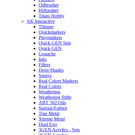
Oilbrusher
Hilfsmittel
Titans Hobby
AK Interactive
Thinner
Quickmarkers
Playmarkers
Quick GEN Sets
Quick GEN
Gouache
Inks
Filters
Deep Shades
Sprays
Real Colors Markers
Real Colors
Weathering
Weathering Stifte
ABT 502 Oils
Spezial-Farben
True Metal
Xtreme Metal
Dual Exo
3GEN Acrylics - Sets