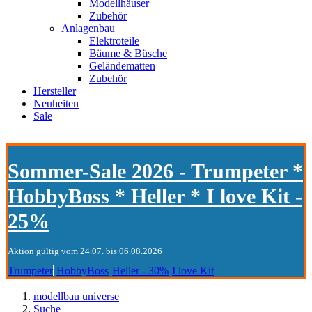
Modellhäuser
Zubehör
Anlagenbau
Elektroteile
Bäume & Büsche
Geländematten
Zubehör
Hersteller
Neuheiten
Sale
Sommer-Sale 2026 - Trumpeter *
HobbyBoss * Heller * I love Kit -
25%
Aktion gültig vom 24.07. bis 06.08.2026
Trumpeter
HobbyBoss
Heller - 30%
I love Kit
modellbau universe
Suche