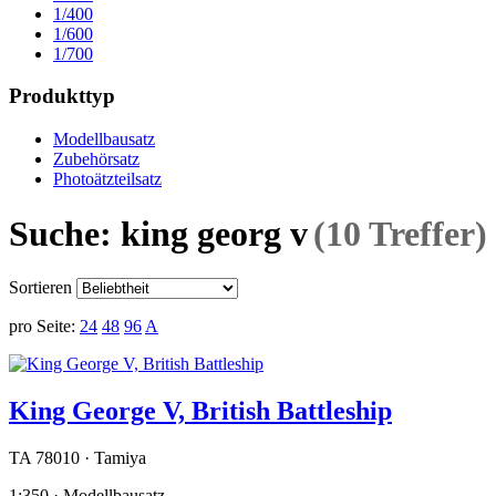
1/400
1/600
1/700
Produkttyp
Modellbausatz
Zubehörsatz
Photoätzteilsatz
Suche: king georg v
(10 Treffer)
Sortieren
pro Seite:
24
48
96
A
King George V, British Battleship
TA 78010 · Tamiya
1:350 · Modellbausatz