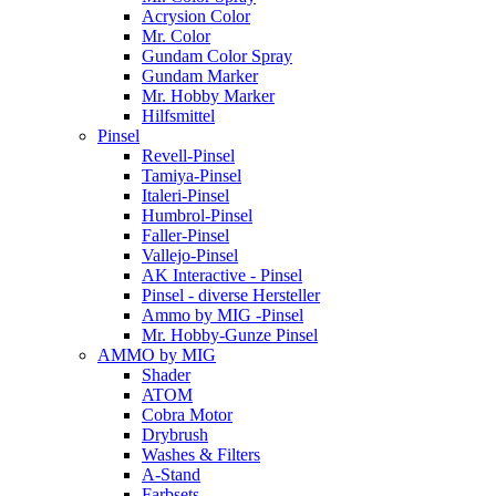
Acrysion Color
Mr. Color
Gundam Color Spray
Gundam Marker
Mr. Hobby Marker
Hilfsmittel
Pinsel
Revell-Pinsel
Tamiya-Pinsel
Italeri-Pinsel
Humbrol-Pinsel
Faller-Pinsel
Vallejo-Pinsel
AK Interactive - Pinsel
Pinsel - diverse Hersteller
Ammo by MIG -Pinsel
Mr. Hobby-Gunze Pinsel
AMMO by MIG
Shader
ATOM
Cobra Motor
Drybrush
Washes & Filters
A-Stand
Farbsets