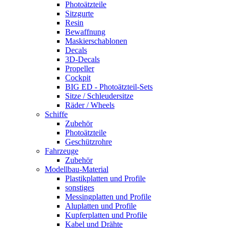
Photoätzteile
Sitzgurte
Resin
Bewaffnung
Maskierschablonen
Decals
3D-Decals
Propeller
Cockpit
BIG ED - Photoätzteil-Sets
Sitze / Schleudersitze
Räder / Wheels
Schiffe
Zubehör
Photoätzteile
Geschützrohre
Fahrzeuge
Zubehör
Modellbau-Material
Plastikplatten und Profile
sonstiges
Messingplatten und Profile
Aluplatten und Profile
Kupferplatten und Profile
Kabel und Drähte