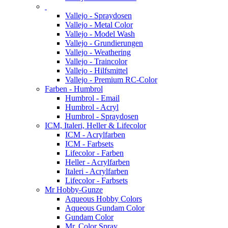
Vallejo - Spraydosen
Vallejo - Metal Color
Vallejo - Model Wash
Vallejo - Grundierungen
Vallejo - Weathering
Vallejo - Traincolor
Vallejo - Hilfsmittel
Vallejo - Premium RC-Color
Farben - Humbrol
Humbrol - Email
Humbrol - Acryl
Humbrol - Spraydosen
ICM, Italeri, Heller & Lifecolor
ICM - Acrylfarben
ICM - Farbsets
Lifecolor - Farben
Heller - Acrylfarben
Italeri - Acrylfarben
Lifecolor - Farbsets
Mr Hobby-Gunze
Aqueous Hobby Colors
Aqueous Gundam Color
Gundam Color
Mr. Color Spray