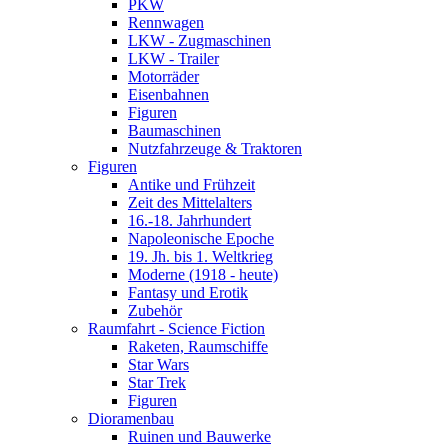
PKW
Rennwagen
LKW - Zugmaschinen
LKW - Trailer
Motorräder
Eisenbahnen
Figuren
Baumaschinen
Nutzfahrzeuge & Traktoren
Figuren
Antike und Frühzeit
Zeit des Mittelalters
16.-18. Jahrhundert
Napoleonische Epoche
19. Jh. bis 1. Weltkrieg
Moderne (1918 - heute)
Fantasy und Erotik
Zubehör
Raumfahrt - Science Fiction
Raketen, Raumschiffe
Star Wars
Star Trek
Figuren
Dioramenbau
Ruinen und Bauwerke