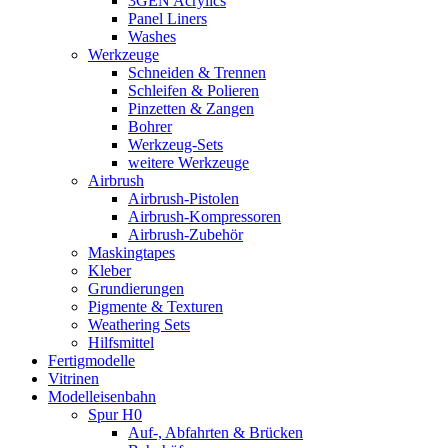
3GEN Acrylics
Panel Liners
Washes
Werkzeuge
Schneiden & Trennen
Schleifen & Polieren
Pinzetten & Zangen
Bohrer
Werkzeug-Sets
weitere Werkzeuge
Airbrush
Airbrush-Pistolen
Airbrush-Kompressoren
Airbrush-Zubehör
Maskingtapes
Kleber
Grundierungen
Pigmente & Texturen
Weathering Sets
Hilfsmittel
Fertigmodelle
Vitrinen
Modelleisenbahn
Spur H0
Auf-, Abfahrten & Brücken