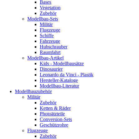
Bases
Vegetation
Zubehör
Modellbau-Sets
Militär
Flugzeuge
Schiffe
Fahrzeuge
Hubschrauber
Raumfahrt
Modellbau-Artikel
Kids - Modellbausätze
Dinosaurier
Leonardo da Vinci - Plastik
Hersteller-Kataloge
Modellbau-Literatur
Modellbauzubehör
Militär
Zubehör
Ketten & Räder
Photoätzteile
Conversion-Sets
Geschützrohre
Flugzeuge
Zubehör