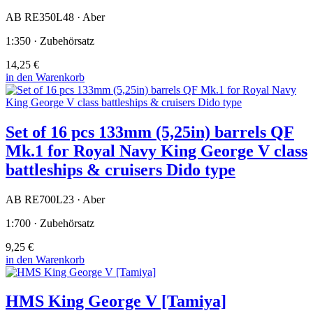
AB RE350L48 · Aber
1:350 · Zubehörsatz
14,25 €
in den Warenkorb
Set of 16 pcs 133mm (5,25in) barrels QF
Mk.1 for Royal Navy King George V class
battleships & cruisers Dido type
AB RE700L23 · Aber
1:700 · Zubehörsatz
9,25 €
in den Warenkorb
HMS King George V [Tamiya]