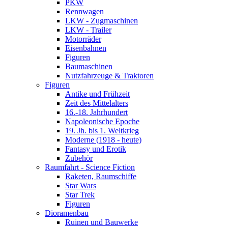
PKW
Rennwagen
LKW - Zugmaschinen
LKW - Trailer
Motorräder
Eisenbahnen
Figuren
Baumaschinen
Nutzfahrzeuge & Traktoren
Figuren
Antike und Frühzeit
Zeit des Mittelalters
16.-18. Jahrhundert
Napoleonische Epoche
19. Jh. bis 1. Weltkrieg
Moderne (1918 - heute)
Fantasy und Erotik
Zubehör
Raumfahrt - Science Fiction
Raketen, Raumschiffe
Star Wars
Star Trek
Figuren
Dioramenbau
Ruinen und Bauwerke