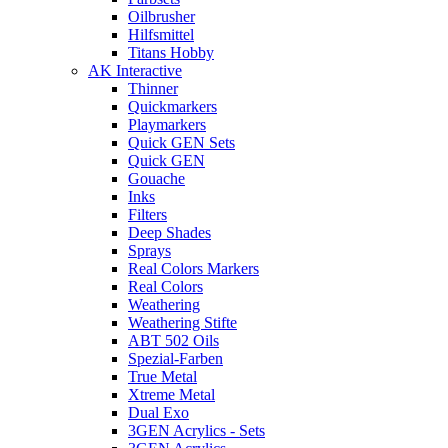
Oilbrusher
Hilfsmittel
Titans Hobby
AK Interactive
Thinner
Quickmarkers
Playmarkers
Quick GEN Sets
Quick GEN
Gouache
Inks
Filters
Deep Shades
Sprays
Real Colors Markers
Real Colors
Weathering
Weathering Stifte
ABT 502 Oils
Spezial-Farben
True Metal
Xtreme Metal
Dual Exo
3GEN Acrylics - Sets