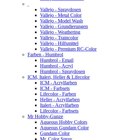
Vallejo - Spraydosen
Vallejo - Metal Color
Vallejo - Model Wash
Vallejo - Grundierungen
Vallejo - Weathering
Vallejo - Traincolor
Vallejo - Hilfsmittel
Vallejo - Premium RC-Color
Farben - Humbrol
Humbrol - Email
Humbrol - Acryl
Humbrol - Spraydosen
ICM, Italeri, Heller & Lifecolor
ICM - Acrylfarben
ICM - Farbsets
Lifecolor - Farben
Heller - Acrylfarben
Italeri - Acrylfarben
Lifecolor - Farbsets
Mr Hobby-Gunze
Aqueous Hobby Colors
Aqueous Gundam Color
Gundam Color
Mr. Color Spray