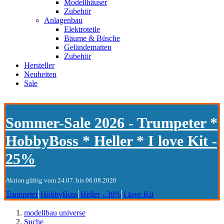
Modellhäuser
Zubehör
Anlagenbau
Elektroteile
Bäume & Büsche
Geländematten
Zubehör
Hersteller
Neuheiten
Sale
Sommer-Sale 2026 - Trumpeter *
HobbyBoss * Heller * I love Kit -
25%
Aktion gültig vom 24.07. bis 06.08.2026
Trumpeter
HobbyBoss
Heller - 30%
I love Kit
modellbau universe
Suche