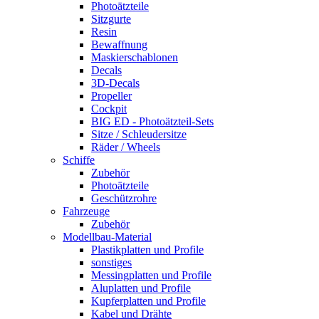
Photoätzteile
Sitzgurte
Resin
Bewaffnung
Maskierschablonen
Decals
3D-Decals
Propeller
Cockpit
BIG ED - Photoätzteil-Sets
Sitze / Schleudersitze
Räder / Wheels
Schiffe
Zubehör
Photoätzteile
Geschützrohre
Fahrzeuge
Zubehör
Modellbau-Material
Plastikplatten und Profile
sonstiges
Messingplatten und Profile
Aluplatten und Profile
Kupferplatten und Profile
Kabel und Drähte