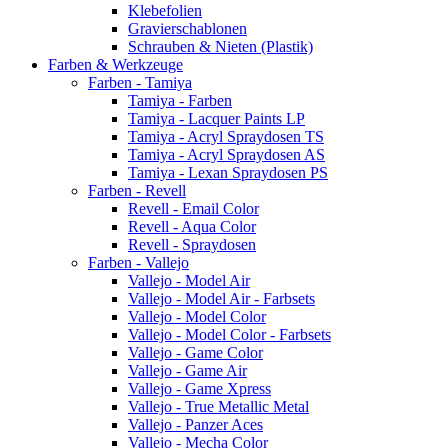
Klebefolien
Gravierschablonen
Schrauben & Nieten (Plastik)
Farben & Werkzeuge
Farben - Tamiya
Tamiya - Farben
Tamiya - Lacquer Paints LP
Tamiya - Acryl Spraydosen TS
Tamiya - Acryl Spraydosen AS
Tamiya - Lexan Spraydosen PS
Farben - Revell
Revell - Email Color
Revell - Aqua Color
Revell - Spraydosen
Farben - Vallejo
Vallejo - Model Air
Vallejo - Model Air - Farbsets
Vallejo - Model Color
Vallejo - Model Color - Farbsets
Vallejo - Game Color
Vallejo - Game Air
Vallejo - Game Xpress
Vallejo - True Metallic Metal
Vallejo - Panzer Aces
Vallejo - Mecha Color