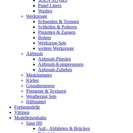
3GEN Acrylics
Panel Liners
Washes
Werkzeuge
Schneiden & Trennen
Schleifen & Polieren
Pinzetten & Zangen
Bohrer
Werkzeug-Sets
weitere Werkzeuge
Airbrush
Airbrush-Pistolen
Airbrush-Kompressoren
Airbrush-Zubehör
Maskingtapes
Kleber
Grundierungen
Pigmente & Texturen
Weathering Sets
Hilfsmittel
Fertigmodelle
Vitrinen
Modelleisenbahn
Spur H0
Auf-, Abfahrten & Brücken