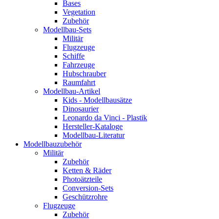
Bases
Vegetation
Zubehör
Modellbau-Sets
Militär
Flugzeuge
Schiffe
Fahrzeuge
Hubschrauber
Raumfahrt
Modellbau-Artikel
Kids - Modellbausätze
Dinosaurier
Leonardo da Vinci - Plastik
Hersteller-Kataloge
Modellbau-Literatur
Modellbauzubehör
Militär
Zubehör
Ketten & Räder
Photoätzteile
Conversion-Sets
Geschützrohre
Flugzeuge
Zubehör