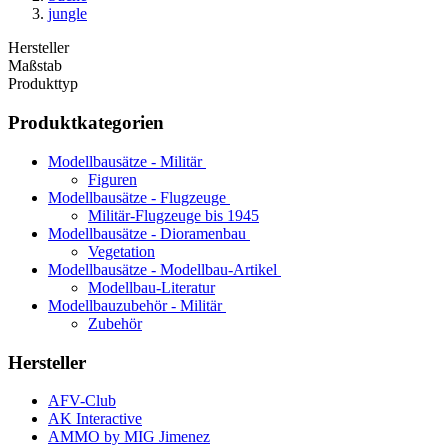
jungle
Hersteller
Maßstab
Produkttyp
Produktkategorien
Modellbausätze - Militär
Figuren
Modellbausätze - Flugzeuge
Militär-Flugzeuge bis 1945
Modellbausätze - Dioramenbau
Vegetation
Modellbausätze - Modellbau-Artikel
Modellbau-Literatur
Modellbauzubehör - Militär
Zubehör
Hersteller
AFV-Club
AK Interactive
AMMO by MIG Jimenez