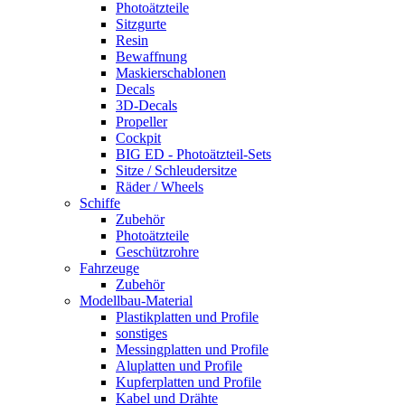
Photoätzteile
Sitzgurte
Resin
Bewaffnung
Maskierschablonen
Decals
3D-Decals
Propeller
Cockpit
BIG ED - Photoätzteil-Sets
Sitze / Schleudersitze
Räder / Wheels
Schiffe
Zubehör
Photoätzteile
Geschützrohre
Fahrzeuge
Zubehör
Modellbau-Material
Plastikplatten und Profile
sonstiges
Messingplatten und Profile
Aluplatten und Profile
Kupferplatten und Profile
Kabel und Drähte