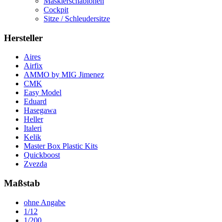
Maskierschablonen
Cockpit
Sitze / Schleudersitze
Hersteller
Aires
Airfix
AMMO by MIG Jimenez
CMK
Easy Model
Eduard
Hasegawa
Heller
Italeri
Kelik
Master Box Plastic Kits
Quickboost
Zvezda
Maßstab
ohne Angabe
1/12
1/200