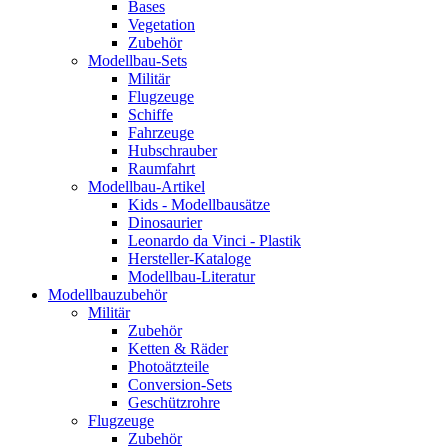
Bases
Vegetation
Zubehör
Modellbau-Sets
Militär
Flugzeuge
Schiffe
Fahrzeuge
Hubschrauber
Raumfahrt
Modellbau-Artikel
Kids - Modellbausätze
Dinosaurier
Leonardo da Vinci - Plastik
Hersteller-Kataloge
Modellbau-Literatur
Modellbauzubehör
Militär
Zubehör
Ketten & Räder
Photoätzteile
Conversion-Sets
Geschützrohre
Flugzeuge
Zubehör