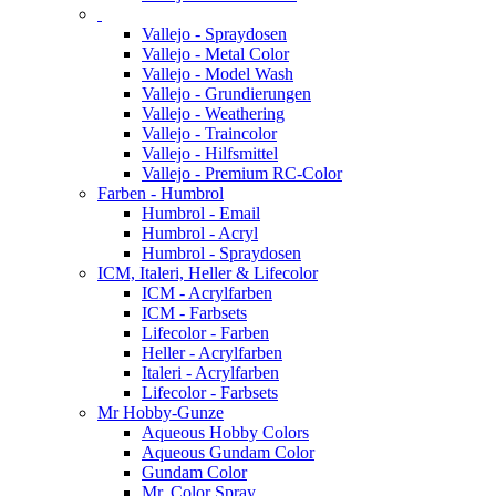
Vallejo - Spraydosen
Vallejo - Metal Color
Vallejo - Model Wash
Vallejo - Grundierungen
Vallejo - Weathering
Vallejo - Traincolor
Vallejo - Hilfsmittel
Vallejo - Premium RC-Color
Farben - Humbrol
Humbrol - Email
Humbrol - Acryl
Humbrol - Spraydosen
ICM, Italeri, Heller & Lifecolor
ICM - Acrylfarben
ICM - Farbsets
Lifecolor - Farben
Heller - Acrylfarben
Italeri - Acrylfarben
Lifecolor - Farbsets
Mr Hobby-Gunze
Aqueous Hobby Colors
Aqueous Gundam Color
Gundam Color
Mr. Color Spray