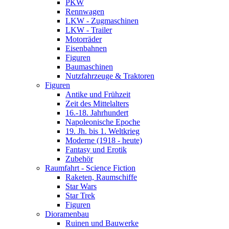
PKW
Rennwagen
LKW - Zugmaschinen
LKW - Trailer
Motorräder
Eisenbahnen
Figuren
Baumaschinen
Nutzfahrzeuge & Traktoren
Figuren
Antike und Frühzeit
Zeit des Mittelalters
16.-18. Jahrhundert
Napoleonische Epoche
19. Jh. bis 1. Weltkrieg
Moderne (1918 - heute)
Fantasy und Erotik
Zubehör
Raumfahrt - Science Fiction
Raketen, Raumschiffe
Star Wars
Star Trek
Figuren
Dioramenbau
Ruinen und Bauwerke