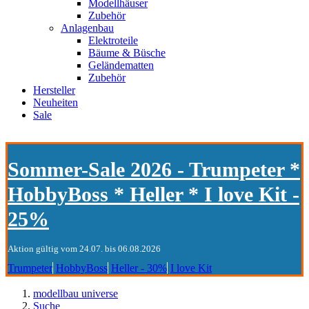
Modellhäuser
Zubehör
Anlagenbau
Elektroteile
Bäume & Büsche
Geländematten
Zubehör
Hersteller
Neuheiten
Sale
Sommer-Sale 2026 - Trumpeter *
HobbyBoss * Heller * I love Kit -
25%
Aktion gültig vom 24.07. bis 06.08.2026
Trumpeter
HobbyBoss
Heller - 30%
I love Kit
modellbau universe
Suche