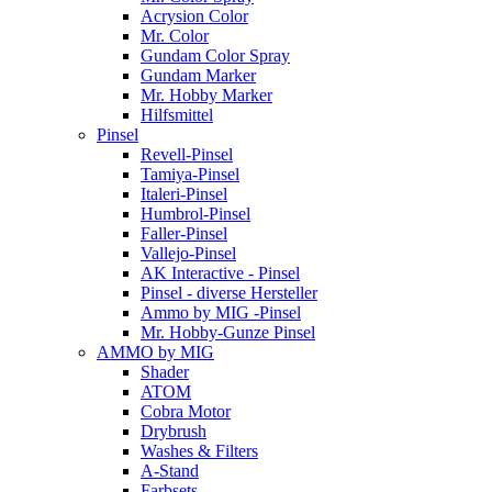
Acrysion Color
Mr. Color
Gundam Color Spray
Gundam Marker
Mr. Hobby Marker
Hilfsmittel
Pinsel
Revell-Pinsel
Tamiya-Pinsel
Italeri-Pinsel
Humbrol-Pinsel
Faller-Pinsel
Vallejo-Pinsel
AK Interactive - Pinsel
Pinsel - diverse Hersteller
Ammo by MIG -Pinsel
Mr. Hobby-Gunze Pinsel
AMMO by MIG
Shader
ATOM
Cobra Motor
Drybrush
Washes & Filters
A-Stand
Farbsets