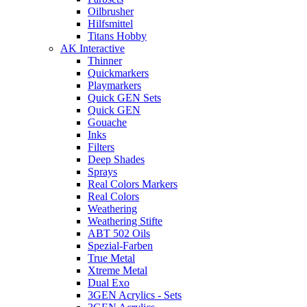
Oilbrusher
Hilfsmittel
Titans Hobby
AK Interactive
Thinner
Quickmarkers
Playmarkers
Quick GEN Sets
Quick GEN
Gouache
Inks
Filters
Deep Shades
Sprays
Real Colors Markers
Real Colors
Weathering
Weathering Stifte
ABT 502 Oils
Spezial-Farben
True Metal
Xtreme Metal
Dual Exo
3GEN Acrylics - Sets