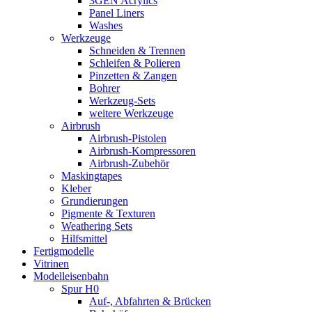
3GEN Acrylics
Panel Liners
Washes
Werkzeuge
Schneiden & Trennen
Schleifen & Polieren
Pinzetten & Zangen
Bohrer
Werkzeug-Sets
weitere Werkzeuge
Airbrush
Airbrush-Pistolen
Airbrush-Kompressoren
Airbrush-Zubehör
Maskingtapes
Kleber
Grundierungen
Pigmente & Texturen
Weathering Sets
Hilfsmittel
Fertigmodelle
Vitrinen
Modelleisenbahn
Spur H0
Auf-, Abfahrten & Brücken