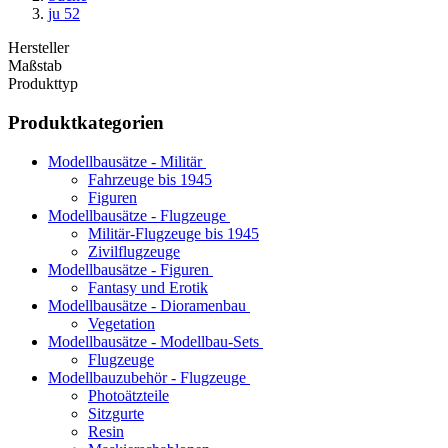
ju 52
Hersteller
Maßstab
Produkttyp
Produktkategorien
Modellbausätze - Militär
Fahrzeuge bis 1945
Figuren
Modellbausätze - Flugzeuge
Militär-Flugzeuge bis 1945
Zivilflugzeuge
Modellbausätze - Figuren
Fantasy und Erotik
Modellbausätze - Dioramenbau
Vegetation
Modellbausätze - Modellbau-Sets
Flugzeuge
Modellbauzubehör - Flugzeuge
Photoätzteile
Sitzgurte
Resin