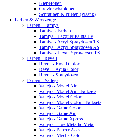
Klebefolien
Gravierschablonen
Schrauben & Nieten (Plastik)
Farben & Werkzeuge
Farben - Tamiya
Tamiya - Farben
Tamiya - Lacquer Paints LP
Tamiya - Acryl Spraydosen TS
Tamiya - Acryl Spraydosen AS
Tamiya - Lexan Spraydosen PS
Farben - Revell
Revell - Email Color
Revell - Aqua Color
Revell - Spraydosen
Farben - Vallejo
Vallejo - Model Air
Vallejo - Model Air - Farbsets
Vallejo - Model Color
Vallejo - Model Color - Farbsets
Vallejo - Game Color
Vallejo - Game Air
Vallejo - Game Xpress
Vallejo - True Metallic Metal
Vallejo - Panzer Aces
Vallejo - Mecha Color