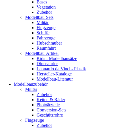
Bases
Vegetation
Zubehör
Modellbau-Sets
Militär
Flugzeuge
Schiffe
Fahrzeuge
Hubschrauber
Raumfahrt
Modellbau-Artikel
Kids - Modellbausätze
Dinosaurier
Leonardo da Vinci - Plastik
Hersteller-Kataloge
Modellbau-Literatur
Modellbauzubehör
Militär
Zubehör
Ketten & Räder
Photoätzteile
Conversion-Sets
Geschützrohre
Flugzeuge
Zubehör