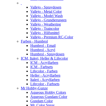
Vallejo - Spraydosen
Vallejo - Metal Color
Vallejo - Model Wash
Vallejo - Grundierungen
Vallejo - Weathering
Vallejo - Traincolor
Vallejo - Hilfsmittel
Vallejo - Premium RC-Color
Farben - Humbrol
Humbrol - Email
Humbrol - Acryl
Humbrol - Spraydosen
ICM, Italeri, Heller & Lifecolor
ICM - Acrylfarben
ICM - Farbsets
Lifecolor - Farben
Heller - Acrylfarben
Italeri - Acrylfarben
Lifecolor - Farbsets
Mr Hobby-Gunze
Aqueous Hobby Colors
Aqueous Gundam Color
Gundam Color
Mr. Color Spray