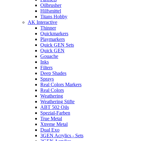
Oilbrusher
Hilfsmittel
Titans Hobby
AK Interactive
Thinner
Quickmarkers
Playmarkers
Quick GEN Sets
Quick GEN
Gouache
Inks
Filters
Deep Shades
Sprays
Real Colors Markers
Real Colors
Weathering
Weathering Stifte
ABT 502 Oils
Spezial-Farben
True Metal
Xtreme Metal
Dual Exo
3GEN Acrylics - Sets