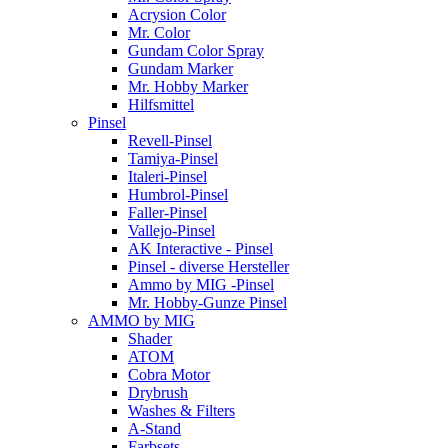
Acrysion Color
Mr. Color
Gundam Color Spray
Gundam Marker
Mr. Hobby Marker
Hilfsmittel
Pinsel
Revell-Pinsel
Tamiya-Pinsel
Italeri-Pinsel
Humbrol-Pinsel
Faller-Pinsel
Vallejo-Pinsel
AK Interactive - Pinsel
Pinsel - diverse Hersteller
Ammo by MIG -Pinsel
Mr. Hobby-Gunze Pinsel
AMMO by MIG
Shader
ATOM
Cobra Motor
Drybrush
Washes & Filters
A-Stand
Farbsets