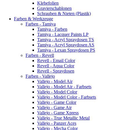
Klebefolien
Gravierschablonen
Schrauben & Nieten (Plastik)
Farben & Werkzeuge
Farben - Tamiya
Tamiya - Farben
Tamiya - Lacquer Paints LP
Tamiya - Acryl Spraydosen TS
Tamiya - Acryl Spraydosen AS
Tamiya - Lexan Spraydosen PS
Farben - Revell
Revell - Email Color
Revell - Aqua Color
Revell - Spraydosen
Farben - Vallejo
Vallejo - Model Air
Vallejo - Model Air - Farbsets
Vallejo - Model Color
Vallejo - Model Color - Farbsets
Vallejo - Game Color
Vallejo - Game Air
Vallejo - Game Xpress
Vallejo - True Metallic Metal
Vallejo - Panzer Aces
Vallejo - Mecha Color