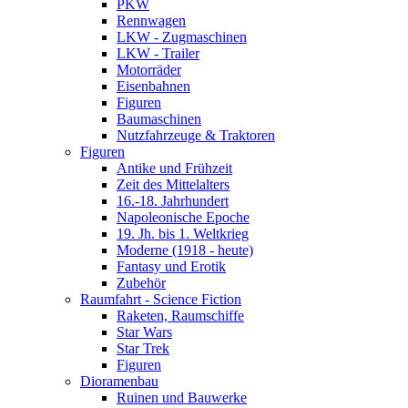
PKW
Rennwagen
LKW - Zugmaschinen
LKW - Trailer
Motorräder
Eisenbahnen
Figuren
Baumaschinen
Nutzfahrzeuge & Traktoren
Figuren
Antike und Frühzeit
Zeit des Mittelalters
16.-18. Jahrhundert
Napoleonische Epoche
19. Jh. bis 1. Weltkrieg
Moderne (1918 - heute)
Fantasy und Erotik
Zubehör
Raumfahrt - Science Fiction
Raketen, Raumschiffe
Star Wars
Star Trek
Figuren
Dioramenbau
Ruinen und Bauwerke