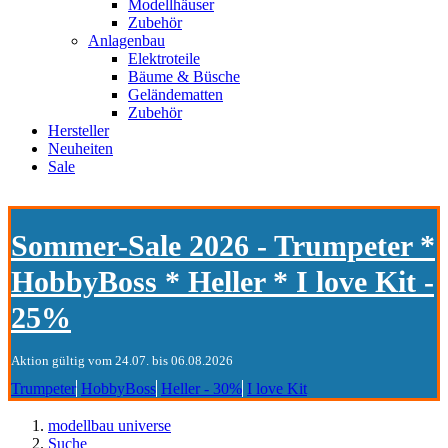
Modellhäuser
Zubehör
Anlagenbau
Elektroteile
Bäume & Büsche
Geländematten
Zubehör
Hersteller
Neuheiten
Sale
Sommer-Sale 2026 - Trumpeter *
HobbyBoss * Heller * I love Kit -
25%
Aktion gültig vom 24.07. bis 06.08.2026
Trumpeter
HobbyBoss
Heller - 30%
I love Kit
modellbau universe
Suche