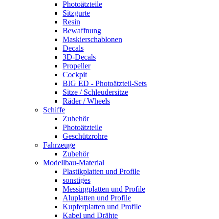
Photoätzteile
Sitzgurte
Resin
Bewaffnung
Maskierschablonen
Decals
3D-Decals
Propeller
Cockpit
BIG ED - Photoätzteil-Sets
Sitze / Schleudersitze
Räder / Wheels
Schiffe
Zubehör
Photoätzteile
Geschützrohre
Fahrzeuge
Zubehör
Modellbau-Material
Plastikplatten und Profile
sonstiges
Messingplatten und Profile
Aluplatten und Profile
Kupferplatten und Profile
Kabel und Drähte