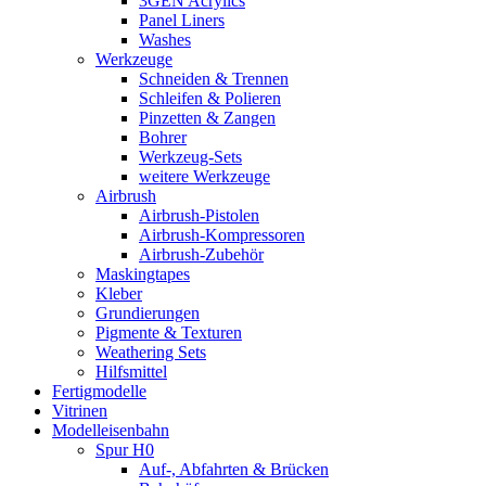
3GEN Acrylics
Panel Liners
Washes
Werkzeuge
Schneiden & Trennen
Schleifen & Polieren
Pinzetten & Zangen
Bohrer
Werkzeug-Sets
weitere Werkzeuge
Airbrush
Airbrush-Pistolen
Airbrush-Kompressoren
Airbrush-Zubehör
Maskingtapes
Kleber
Grundierungen
Pigmente & Texturen
Weathering Sets
Hilfsmittel
Fertigmodelle
Vitrinen
Modelleisenbahn
Spur H0
Auf-, Abfahrten & Brücken