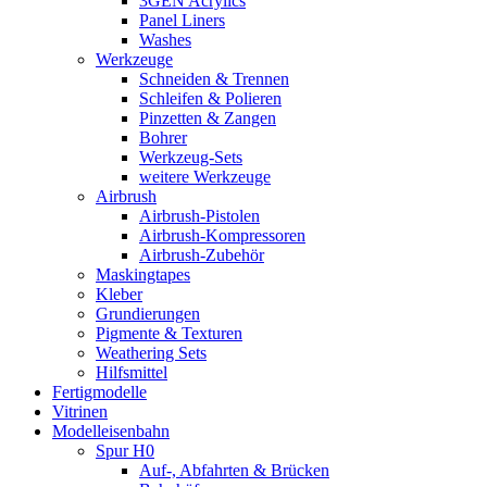
3GEN Acrylics
Panel Liners
Washes
Werkzeuge
Schneiden & Trennen
Schleifen & Polieren
Pinzetten & Zangen
Bohrer
Werkzeug-Sets
weitere Werkzeuge
Airbrush
Airbrush-Pistolen
Airbrush-Kompressoren
Airbrush-Zubehör
Maskingtapes
Kleber
Grundierungen
Pigmente & Texturen
Weathering Sets
Hilfsmittel
Fertigmodelle
Vitrinen
Modelleisenbahn
Spur H0
Auf-, Abfahrten & Brücken