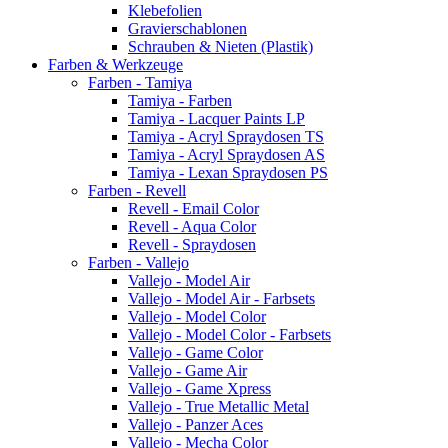
Klebefolien
Gravierschablonen
Schrauben & Nieten (Plastik)
Farben & Werkzeuge
Farben - Tamiya
Tamiya - Farben
Tamiya - Lacquer Paints LP
Tamiya - Acryl Spraydosen TS
Tamiya - Acryl Spraydosen AS
Tamiya - Lexan Spraydosen PS
Farben - Revell
Revell - Email Color
Revell - Aqua Color
Revell - Spraydosen
Farben - Vallejo
Vallejo - Model Air
Vallejo - Model Air - Farbsets
Vallejo - Model Color
Vallejo - Model Color - Farbsets
Vallejo - Game Color
Vallejo - Game Air
Vallejo - Game Xpress
Vallejo - True Metallic Metal
Vallejo - Panzer Aces
Vallejo - Mecha Color