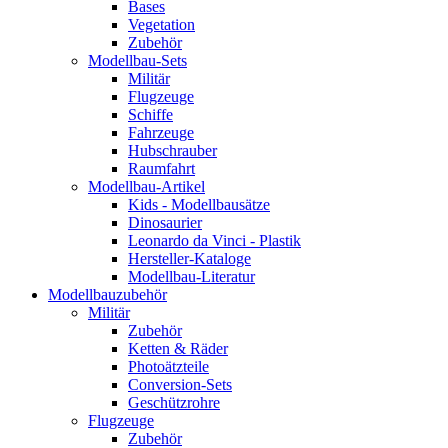
Bases
Vegetation
Zubehör
Modellbau-Sets
Militär
Flugzeuge
Schiffe
Fahrzeuge
Hubschrauber
Raumfahrt
Modellbau-Artikel
Kids - Modellbausätze
Dinosaurier
Leonardo da Vinci - Plastik
Hersteller-Kataloge
Modellbau-Literatur
Modellbauzubehör
Militär
Zubehör
Ketten & Räder
Photoätzteile
Conversion-Sets
Geschützrohre
Flugzeuge
Zubehör