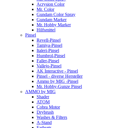
Acrysion Color
Mr. Color
Gundam Color Spray
Gundam Marker
Mr. Hobby Marker
Hilfsmittel
Pinsel
Revell-Pinsel
Tamiya-Pinsel
Italeri-Pinsel
Humbrol-Pinsel
Faller-Pinsel
Vallejo-Pinsel
AK Interactive - Pinsel
Pinsel - diverse Hersteller
Ammo by MIG -Pinsel
Mr. Hobby-Gunze Pinsel
AMMO by MIG
Shader
ATOM
Cobra Motor
Drybrush
Washes & Filters
A-Stand
Farbsets