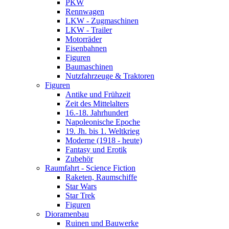
PKW
Rennwagen
LKW - Zugmaschinen
LKW - Trailer
Motorräder
Eisenbahnen
Figuren
Baumaschinen
Nutzfahrzeuge & Traktoren
Figuren
Antike und Frühzeit
Zeit des Mittelalters
16.-18. Jahrhundert
Napoleonische Epoche
19. Jh. bis 1. Weltkrieg
Moderne (1918 - heute)
Fantasy und Erotik
Zubehör
Raumfahrt - Science Fiction
Raketen, Raumschiffe
Star Wars
Star Trek
Figuren
Dioramenbau
Ruinen und Bauwerke