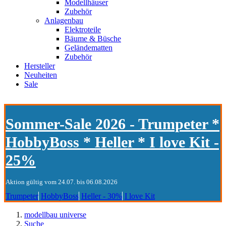
Modellhäuser
Zubehör
Anlagenbau
Elektroteile
Bäume & Büsche
Geländematten
Zubehör
Hersteller
Neuheiten
Sale
Sommer-Sale 2026 - Trumpeter *
HobbyBoss * Heller * I love Kit -
25%
Aktion gültig vom 24.07. bis 06.08.2026
Trumpeter
HobbyBoss
Heller - 30%
I love Kit
modellbau universe
Suche