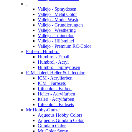
Vallejo - Spraydosen
Vallejo - Metal Color
Vallejo - Model Wash
Vallejo - Grundierungen
Vallejo - Weathering
Vallejo - Traincolor
Vallejo - Hilfsmittel
Vallejo - Premium RC-Color
Farben - Humbrol
Humbrol - Email
Humbrol - Acryl
Humbrol - Spraydosen
ICM, Italeri, Heller & Lifecolor
ICM - Acrylfarben
ICM - Farbsets
Lifecolor - Farben
Heller - Acrylfarben
Italeri - Acrylfarben
Lifecolor - Farbsets
Mr Hobby-Gunze
Aqueous Hobby Colors
Aqueous Gundam Color
Gundam Color
Mr. Color Spray