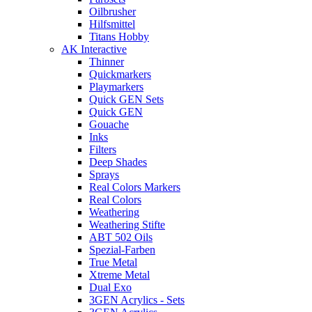
Oilbrusher
Hilfsmittel
Titans Hobby
AK Interactive
Thinner
Quickmarkers
Playmarkers
Quick GEN Sets
Quick GEN
Gouache
Inks
Filters
Deep Shades
Sprays
Real Colors Markers
Real Colors
Weathering
Weathering Stifte
ABT 502 Oils
Spezial-Farben
True Metal
Xtreme Metal
Dual Exo
3GEN Acrylics - Sets