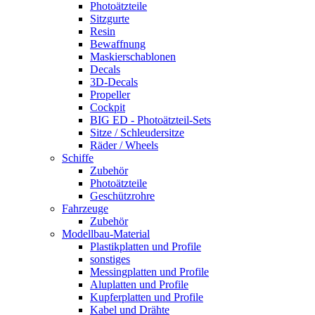
Photoätzteile
Sitzgurte
Resin
Bewaffnung
Maskierschablonen
Decals
3D-Decals
Propeller
Cockpit
BIG ED - Photoätzteil-Sets
Sitze / Schleudersitze
Räder / Wheels
Schiffe
Zubehör
Photoätzteile
Geschützrohre
Fahrzeuge
Zubehör
Modellbau-Material
Plastikplatten und Profile
sonstiges
Messingplatten und Profile
Aluplatten und Profile
Kupferplatten und Profile
Kabel und Drähte