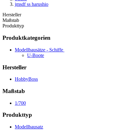
jmsdf ss harushio
Hersteller
Maßstab
Produkttyp
Produktkategorien
Modellbausätze - Schiffe
U-Boote
Hersteller
HobbyBoss
Maßstab
1/700
Produkttyp
Modellbausatz