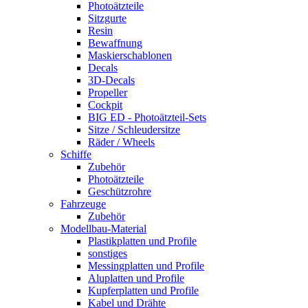
Photoätzteile
Sitzgurte
Resin
Bewaffnung
Maskierschablonen
Decals
3D-Decals
Propeller
Cockpit
BIG ED - Photoätzteil-Sets
Sitze / Schleudersitze
Räder / Wheels
Schiffe
Zubehör
Photoätzteile
Geschützrohre
Fahrzeuge
Zubehör
Modellbau-Material
Plastikplatten und Profile
sonstiges
Messingplatten und Profile
Aluplatten und Profile
Kupferplatten und Profile
Kabel und Drähte