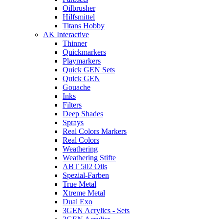
Oilbrusher
Hilfsmittel
Titans Hobby
AK Interactive
Thinner
Quickmarkers
Playmarkers
Quick GEN Sets
Quick GEN
Gouache
Inks
Filters
Deep Shades
Sprays
Real Colors Markers
Real Colors
Weathering
Weathering Stifte
ABT 502 Oils
Spezial-Farben
True Metal
Xtreme Metal
Dual Exo
3GEN Acrylics - Sets