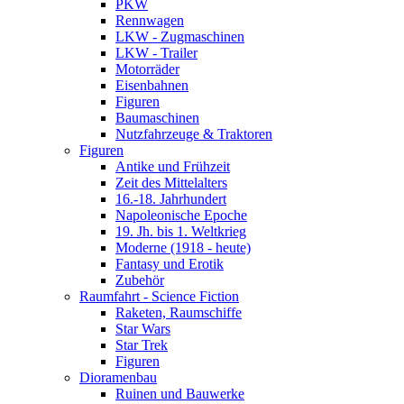
PKW
Rennwagen
LKW - Zugmaschinen
LKW - Trailer
Motorräder
Eisenbahnen
Figuren
Baumaschinen
Nutzfahrzeuge & Traktoren
Figuren
Antike und Frühzeit
Zeit des Mittelalters
16.-18. Jahrhundert
Napoleonische Epoche
19. Jh. bis 1. Weltkrieg
Moderne (1918 - heute)
Fantasy und Erotik
Zubehör
Raumfahrt - Science Fiction
Raketen, Raumschiffe
Star Wars
Star Trek
Figuren
Dioramenbau
Ruinen und Bauwerke