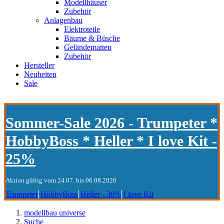
Modellhäuser
Zubehör
Anlagenbau
Elektroteile
Bäume & Büsche
Geländematten
Zubehör
Hersteller
Neuheiten
Sale
Sommer-Sale 2026 - Trumpeter *
HobbyBoss * Heller * I love Kit -
25%
Aktion gültig vom 24.07. bis 06.08.2026
Trumpeter
HobbyBoss
Heller - 30%
I love Kit
modellbau universe
Suche