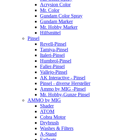
Acrysion Color
Mr. Color
Gundam Color Spray
Gundam Marker
Mr. Hobby Marker
Hilfsmittel
Pinsel
Revell-Pinsel
Tamiya-Pinsel
Italeri-Pinsel
Humbrol-Pinsel
Faller-Pinsel
Vallejo-Pinsel
AK Interactive - Pinsel
Pinsel - diverse Hersteller
Ammo by MIG -Pinsel
Mr. Hobby-Gunze Pinsel
AMMO by MIG
Shader
ATOM
Cobra Motor
Drybrush
Washes & Filters
A-Stand
Farbsets