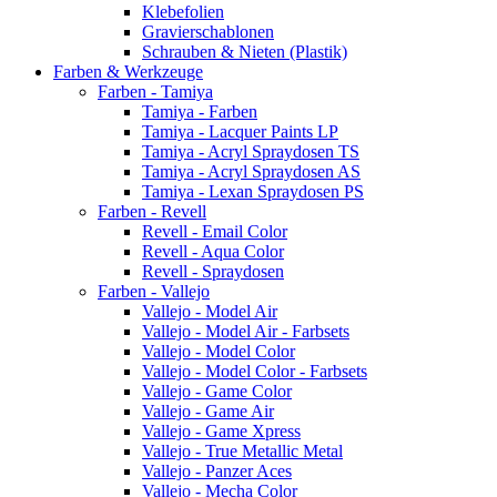
Klebefolien
Gravierschablonen
Schrauben & Nieten (Plastik)
Farben & Werkzeuge
Farben - Tamiya
Tamiya - Farben
Tamiya - Lacquer Paints LP
Tamiya - Acryl Spraydosen TS
Tamiya - Acryl Spraydosen AS
Tamiya - Lexan Spraydosen PS
Farben - Revell
Revell - Email Color
Revell - Aqua Color
Revell - Spraydosen
Farben - Vallejo
Vallejo - Model Air
Vallejo - Model Air - Farbsets
Vallejo - Model Color
Vallejo - Model Color - Farbsets
Vallejo - Game Color
Vallejo - Game Air
Vallejo - Game Xpress
Vallejo - True Metallic Metal
Vallejo - Panzer Aces
Vallejo - Mecha Color