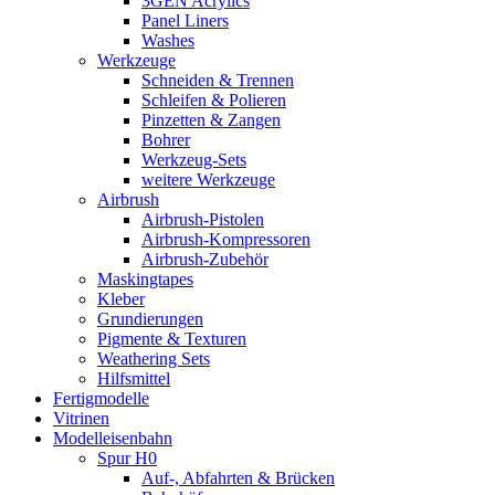
3GEN Acrylics
Panel Liners
Washes
Werkzeuge
Schneiden & Trennen
Schleifen & Polieren
Pinzetten & Zangen
Bohrer
Werkzeug-Sets
weitere Werkzeuge
Airbrush
Airbrush-Pistolen
Airbrush-Kompressoren
Airbrush-Zubehör
Maskingtapes
Kleber
Grundierungen
Pigmente & Texturen
Weathering Sets
Hilfsmittel
Fertigmodelle
Vitrinen
Modelleisenbahn
Spur H0
Auf-, Abfahrten & Brücken