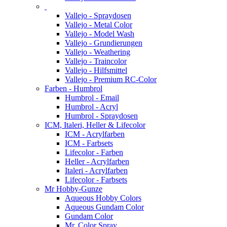
Vallejo - Spraydosen
Vallejo - Metal Color
Vallejo - Model Wash
Vallejo - Grundierungen
Vallejo - Weathering
Vallejo - Traincolor
Vallejo - Hilfsmittel
Vallejo - Premium RC-Color
Farben - Humbrol
Humbrol - Email
Humbrol - Acryl
Humbrol - Spraydosen
ICM, Italeri, Heller & Lifecolor
ICM - Acrylfarben
ICM - Farbsets
Lifecolor - Farben
Heller - Acrylfarben
Italeri - Acrylfarben
Lifecolor - Farbsets
Mr Hobby-Gunze
Aqueous Hobby Colors
Aqueous Gundam Color
Gundam Color
Mr. Color Spray