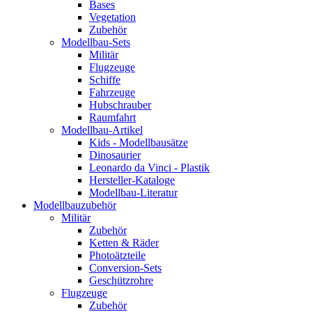
Bases
Vegetation
Zubehör
Modellbau-Sets
Militär
Flugzeuge
Schiffe
Fahrzeuge
Hubschrauber
Raumfahrt
Modellbau-Artikel
Kids - Modellbausätze
Dinosaurier
Leonardo da Vinci - Plastik
Hersteller-Kataloge
Modellbau-Literatur
Modellbauzubehör
Militär
Zubehör
Ketten & Räder
Photoätzteile
Conversion-Sets
Geschützrohre
Flugzeuge
Zubehör