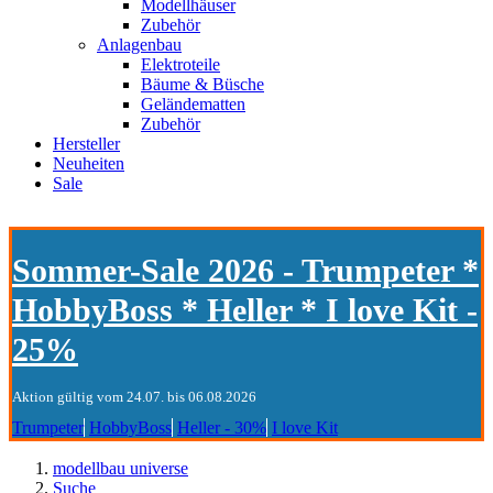
Modellhäuser
Zubehör
Anlagenbau
Elektroteile
Bäume & Büsche
Geländematten
Zubehör
Hersteller
Neuheiten
Sale
Sommer-Sale 2026 - Trumpeter *
HobbyBoss * Heller * I love Kit -
25%
Aktion gültig vom 24.07. bis 06.08.2026
Trumpeter
HobbyBoss
Heller - 30%
I love Kit
modellbau universe
Suche