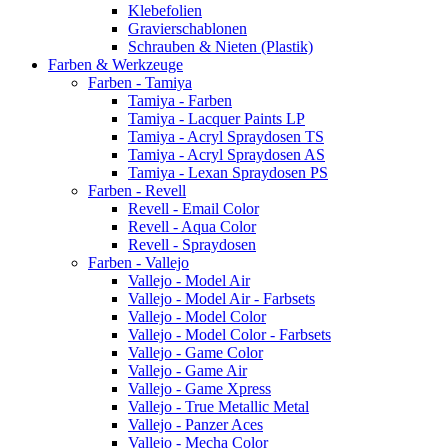
Klebefolien
Gravierschablonen
Schrauben & Nieten (Plastik)
Farben & Werkzeuge
Farben - Tamiya
Tamiya - Farben
Tamiya - Lacquer Paints LP
Tamiya - Acryl Spraydosen TS
Tamiya - Acryl Spraydosen AS
Tamiya - Lexan Spraydosen PS
Farben - Revell
Revell - Email Color
Revell - Aqua Color
Revell - Spraydosen
Farben - Vallejo
Vallejo - Model Air
Vallejo - Model Air - Farbsets
Vallejo - Model Color
Vallejo - Model Color - Farbsets
Vallejo - Game Color
Vallejo - Game Air
Vallejo - Game Xpress
Vallejo - True Metallic Metal
Vallejo - Panzer Aces
Vallejo - Mecha Color