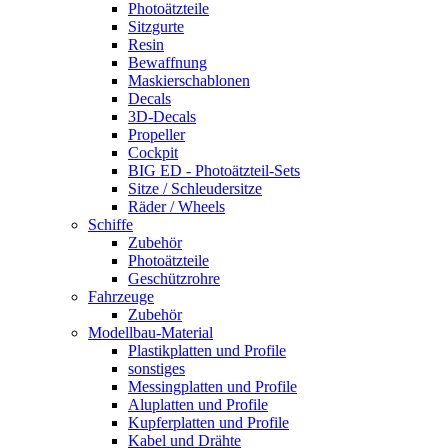
Photoätzteile
Sitzgurte
Resin
Bewaffnung
Maskierschablonen
Decals
3D-Decals
Propeller
Cockpit
BIG ED - Photoätzteil-Sets
Sitze / Schleudersitze
Räder / Wheels
Schiffe
Zubehör
Photoätzteile
Geschützrohre
Fahrzeuge
Zubehör
Modellbau-Material
Plastikplatten und Profile
sonstiges
Messingplatten und Profile
Aluplatten und Profile
Kupferplatten und Profile
Kabel und Drähte