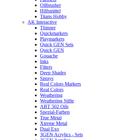
Oilbrusher
Hilfsmittel
Titans Hobby
AK Interactive
Thinner
Quickmarkers
Playmarkers
Quick GEN Sets
Quick GEN
Gouache
Inks
Filters
Deep Shades
Sprays
Real Colors Markers
Real Colors
Weathering
Weathering Stifte
ABT 502 Oils
Spezial-Farben
True Metal
Xtreme Metal
Dual Exo
3GEN Acrylics - Sets