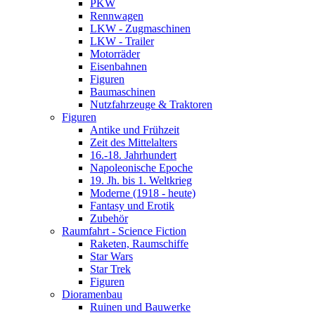
PKW
Rennwagen
LKW - Zugmaschinen
LKW - Trailer
Motorräder
Eisenbahnen
Figuren
Baumaschinen
Nutzfahrzeuge & Traktoren
Figuren
Antike und Frühzeit
Zeit des Mittelalters
16.-18. Jahrhundert
Napoleonische Epoche
19. Jh. bis 1. Weltkrieg
Moderne (1918 - heute)
Fantasy und Erotik
Zubehör
Raumfahrt - Science Fiction
Raketen, Raumschiffe
Star Wars
Star Trek
Figuren
Dioramenbau
Ruinen und Bauwerke