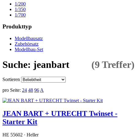
1/200
1/350
1/700
Produkttyp
Modellbausatz
Zubehörsatz
Modellbau-Set
Suche: jeanbart
(9 Treffer)
Sortieren
pro Seite:
24
48
96
A
JEAN BART + UTRECHT Twinset -
Starter Kit
HE 55602 · Heller