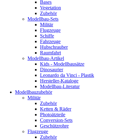
Bases
Vegetation
Zubehör
Modellbau-Sets
Militär
Flugzeuge
Schiffe
Fahrzeuge
Hubschrauber
Raumfahrt
Modellbau-Artikel
Kids - Modellbausätze
Dinosaurier
Leonardo da Vinci - Plastik
Hersteller-Kataloge
Modellbau-Literatur
Modellbauzubehör
Militär
Zubehör
Ketten & Räder
Photoätzteile
Conversion-Sets
Geschützrohre
Flugzeuge
Zubehör