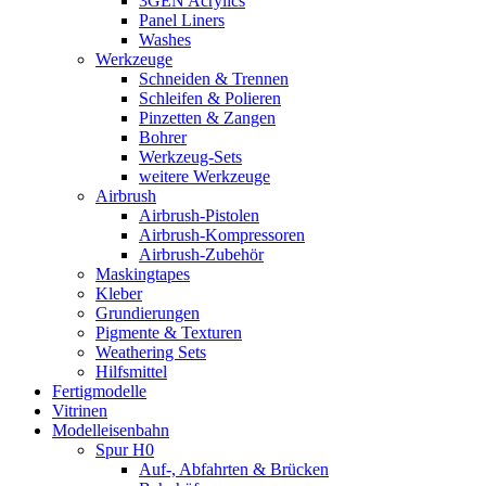
3GEN Acrylics
Panel Liners
Washes
Werkzeuge
Schneiden & Trennen
Schleifen & Polieren
Pinzetten & Zangen
Bohrer
Werkzeug-Sets
weitere Werkzeuge
Airbrush
Airbrush-Pistolen
Airbrush-Kompressoren
Airbrush-Zubehör
Maskingtapes
Kleber
Grundierungen
Pigmente & Texturen
Weathering Sets
Hilfsmittel
Fertigmodelle
Vitrinen
Modelleisenbahn
Spur H0
Auf-, Abfahrten & Brücken