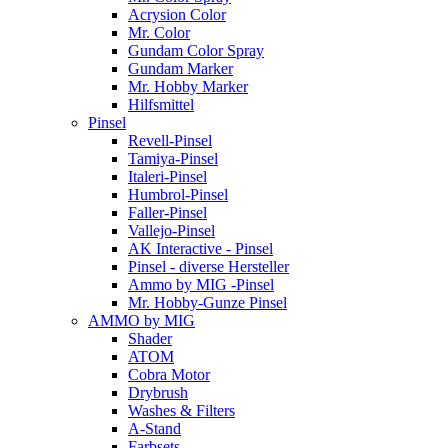
Acrysion Color
Mr. Color
Gundam Color Spray
Gundam Marker
Mr. Hobby Marker
Hilfsmittel
Pinsel
Revell-Pinsel
Tamiya-Pinsel
Italeri-Pinsel
Humbrol-Pinsel
Faller-Pinsel
Vallejo-Pinsel
AK Interactive - Pinsel
Pinsel - diverse Hersteller
Ammo by MIG -Pinsel
Mr. Hobby-Gunze Pinsel
AMMO by MIG
Shader
ATOM
Cobra Motor
Drybrush
Washes & Filters
A-Stand
Farbsets