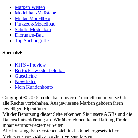
Marken-Welten
Modellbau-Maßstäbe
Militär-Modellbau
Flugzeug-Modellbau
Schiffs-Modellbau
Dioramen-Bau
Top Suchbegriffe
Specials
+
KITS - Preview
Restock - wieder lieferbar
Gutscheine
Newsletter
Mein Kundenkonto
Copyright © 2026 modellbau universe / modellbau universe Gbr
alle Rechte vorbehalten. Ausgewiesene Marken gehören ihren
jeweiligen Eigentümern.
Mit der Benutzung dieser Seite erkennen Sie unsere AGBs und die
Datenschutzerklärung an. Wir übernehmen keine Haftung für den
Inhalt verlinkter externer Seiten.
Alle Preisangaben verstehen sich inkl. aktueller gesetzlicher
Mehrwertsteuer, ggf. zuzüglich Versandkosten.