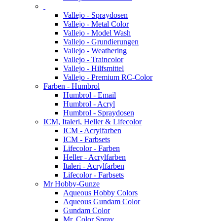
Vallejo - Spraydosen
Vallejo - Metal Color
Vallejo - Model Wash
Vallejo - Grundierungen
Vallejo - Weathering
Vallejo - Traincolor
Vallejo - Hilfsmittel
Vallejo - Premium RC-Color
Farben - Humbrol
Humbrol - Email
Humbrol - Acryl
Humbrol - Spraydosen
ICM, Italeri, Heller & Lifecolor
ICM - Acrylfarben
ICM - Farbsets
Lifecolor - Farben
Heller - Acrylfarben
Italeri - Acrylfarben
Lifecolor - Farbsets
Mr Hobby-Gunze
Aqueous Hobby Colors
Aqueous Gundam Color
Gundam Color
Mr. Color Spray