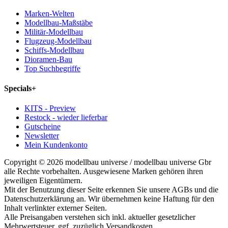
Marken-Welten
Modellbau-Maßstäbe
Militär-Modellbau
Flugzeug-Modellbau
Schiffs-Modellbau
Dioramen-Bau
Top Suchbegriffe
Specials
+
KITS - Preview
Restock - wieder lieferbar
Gutscheine
Newsletter
Mein Kundenkonto
Copyright © 2026 modellbau universe / modellbau universe Gbr
alle Rechte vorbehalten. Ausgewiesene Marken gehören ihren
jeweiligen Eigentümern.
Mit der Benutzung dieser Seite erkennen Sie unsere AGBs und die
Datenschutzerklärung an. Wir übernehmen keine Haftung für den
Inhalt verlinkter externer Seiten.
Alle Preisangaben verstehen sich inkl. aktueller gesetzlicher
Mehrwertsteuer, ggf. zuzüglich Versandkosten.