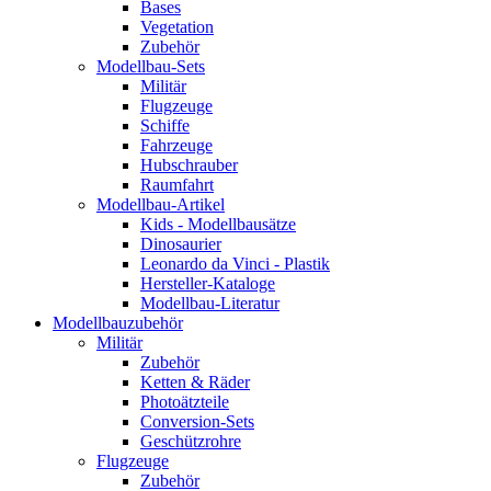
Bases
Vegetation
Zubehör
Modellbau-Sets
Militär
Flugzeuge
Schiffe
Fahrzeuge
Hubschrauber
Raumfahrt
Modellbau-Artikel
Kids - Modellbausätze
Dinosaurier
Leonardo da Vinci - Plastik
Hersteller-Kataloge
Modellbau-Literatur
Modellbauzubehör
Militär
Zubehör
Ketten & Räder
Photoätzteile
Conversion-Sets
Geschützrohre
Flugzeuge
Zubehör