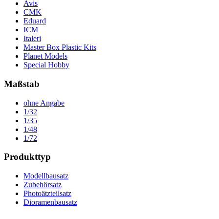
Avis
CMK
Eduard
ICM
Italeri
Master Box Plastic Kits
Planet Models
Special Hobby
Maßstab
ohne Angabe
1/32
1/35
1/48
1/72
Produkttyp
Modellbausatz
Zubehörsatz
Photoätzteilsatz
Dioramenbausatz