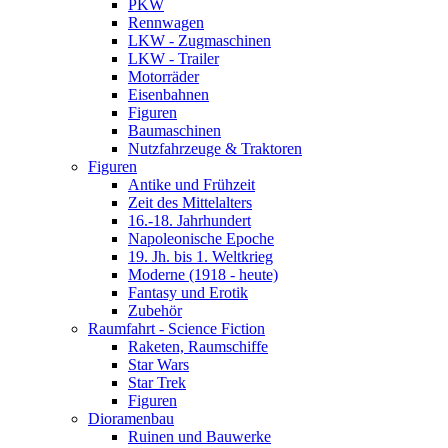
PKW
Rennwagen
LKW - Zugmaschinen
LKW - Trailer
Motorräder
Eisenbahnen
Figuren
Baumaschinen
Nutzfahrzeuge & Traktoren
Figuren
Antike und Frühzeit
Zeit des Mittelalters
16.-18. Jahrhundert
Napoleonische Epoche
19. Jh. bis 1. Weltkrieg
Moderne (1918 - heute)
Fantasy und Erotik
Zubehör
Raumfahrt - Science Fiction
Raketen, Raumschiffe
Star Wars
Star Trek
Figuren
Dioramenbau
Ruinen und Bauwerke