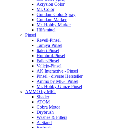
Acrysion Color
Mr. Color
Gundam Color Spray
Gundam Marker
Mr. Hobby Marker
Hilfsmittel
Pinsel
Revell-Pinsel
Tamiya-Pinsel
Italeri-Pinsel
Humbrol-Pinsel
Faller-Pinsel
Vallejo-Pinsel
AK Interactive - Pinsel
Pinsel - diverse Hersteller
Ammo by MIG -Pinsel
Mr. Hobby-Gunze Pinsel
AMMO by MIG
Shader
ATOM
Cobra Motor
Drybrush
Washes & Filters
A-Stand
Farbsets