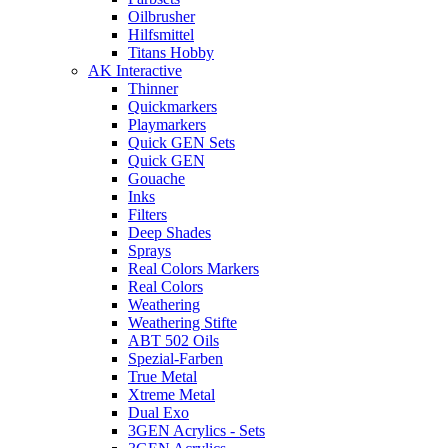
Oilbrusher
Hilfsmittel
Titans Hobby
AK Interactive
Thinner
Quickmarkers
Playmarkers
Quick GEN Sets
Quick GEN
Gouache
Inks
Filters
Deep Shades
Sprays
Real Colors Markers
Real Colors
Weathering
Weathering Stifte
ABT 502 Oils
Spezial-Farben
True Metal
Xtreme Metal
Dual Exo
3GEN Acrylics - Sets