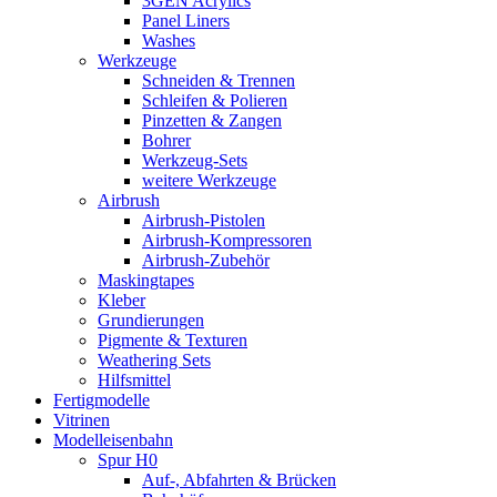
3GEN Acrylics
Panel Liners
Washes
Werkzeuge
Schneiden & Trennen
Schleifen & Polieren
Pinzetten & Zangen
Bohrer
Werkzeug-Sets
weitere Werkzeuge
Airbrush
Airbrush-Pistolen
Airbrush-Kompressoren
Airbrush-Zubehör
Maskingtapes
Kleber
Grundierungen
Pigmente & Texturen
Weathering Sets
Hilfsmittel
Fertigmodelle
Vitrinen
Modelleisenbahn
Spur H0
Auf-, Abfahrten & Brücken