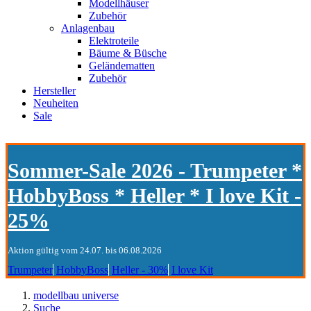
Modellhäuser
Zubehör
Anlagenbau
Elektroteile
Bäume & Büsche
Geländematten
Zubehör
Hersteller
Neuheiten
Sale
Sommer-Sale 2026 - Trumpeter *
HobbyBoss * Heller * I love Kit -
25%
Aktion gültig vom 24.07. bis 06.08.2026
Trumpeter
HobbyBoss
Heller - 30%
I love Kit
modellbau universe
Suche