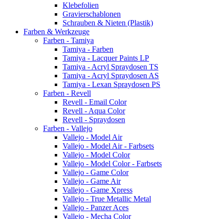
Klebefolien
Gravierschablonen
Schrauben & Nieten (Plastik)
Farben & Werkzeuge
Farben - Tamiya
Tamiya - Farben
Tamiya - Lacquer Paints LP
Tamiya - Acryl Spraydosen TS
Tamiya - Acryl Spraydosen AS
Tamiya - Lexan Spraydosen PS
Farben - Revell
Revell - Email Color
Revell - Aqua Color
Revell - Spraydosen
Farben - Vallejo
Vallejo - Model Air
Vallejo - Model Air - Farbsets
Vallejo - Model Color
Vallejo - Model Color - Farbsets
Vallejo - Game Color
Vallejo - Game Air
Vallejo - Game Xpress
Vallejo - True Metallic Metal
Vallejo - Panzer Aces
Vallejo - Mecha Color