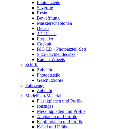
Photoätzteile
Sitzgurte
Resin
Bewaffnung
Maskierschablonen
Decals
3D-Decals
Propeller
Cockpit
BIG ED - Photoätzteil-Sets
Sitze / Schleudersitze
Räder / Wheels
Schiffe
Zubehör
Photoätzteile
Geschützrohre
Fahrzeuge
Zubehör
Modellbau-Material
Plastikplatten und Profile
sonstiges
Messingplatten und Profile
Aluplatten und Profile
Kupferplatten und Profile
Kabel und Drähte