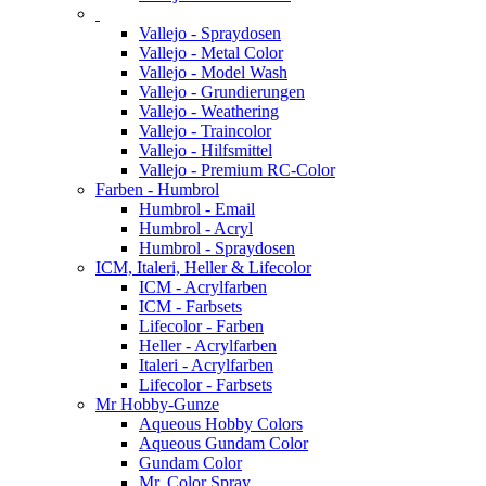
Vallejo - Spraydosen
Vallejo - Metal Color
Vallejo - Model Wash
Vallejo - Grundierungen
Vallejo - Weathering
Vallejo - Traincolor
Vallejo - Hilfsmittel
Vallejo - Premium RC-Color
Farben - Humbrol
Humbrol - Email
Humbrol - Acryl
Humbrol - Spraydosen
ICM, Italeri, Heller & Lifecolor
ICM - Acrylfarben
ICM - Farbsets
Lifecolor - Farben
Heller - Acrylfarben
Italeri - Acrylfarben
Lifecolor - Farbsets
Mr Hobby-Gunze
Aqueous Hobby Colors
Aqueous Gundam Color
Gundam Color
Mr. Color Spray