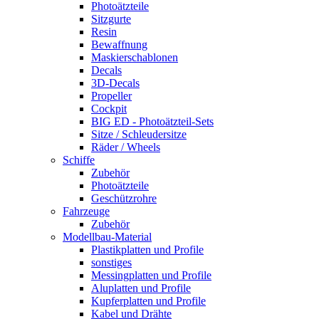
Photoätzteile
Sitzgurte
Resin
Bewaffnung
Maskierschablonen
Decals
3D-Decals
Propeller
Cockpit
BIG ED - Photoätzteil-Sets
Sitze / Schleudersitze
Räder / Wheels
Schiffe
Zubehör
Photoätzteile
Geschützrohre
Fahrzeuge
Zubehör
Modellbau-Material
Plastikplatten und Profile
sonstiges
Messingplatten und Profile
Aluplatten und Profile
Kupferplatten und Profile
Kabel und Drähte