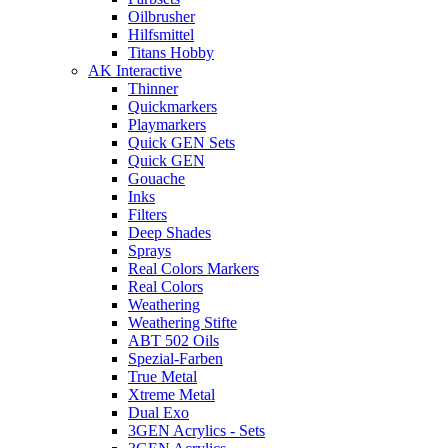
Oilbrusher
Hilfsmittel
Titans Hobby
AK Interactive
Thinner
Quickmarkers
Playmarkers
Quick GEN Sets
Quick GEN
Gouache
Inks
Filters
Deep Shades
Sprays
Real Colors Markers
Real Colors
Weathering
Weathering Stifte
ABT 502 Oils
Spezial-Farben
True Metal
Xtreme Metal
Dual Exo
3GEN Acrylics - Sets