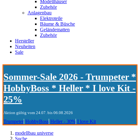
Modellhäuser
Zubehör
Anlagenbau
Elektroteile
Bäume & Büsche
Geländematten
Zubehör
Hersteller
Neuheiten
Sale
Sommer-Sale 2026 - Trumpeter *
HobbyBoss * Heller * I love Kit -
25%
Aktion gültig vom 24.07. bis 06.08.2026
Trumpeter
HobbyBoss
Heller - 30%
I love Kit
modellbau universe
Suche