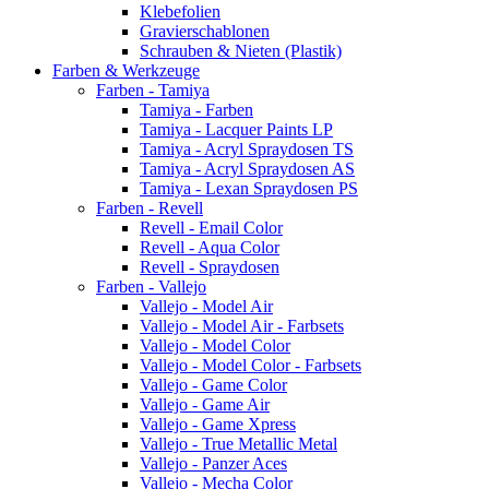
Klebefolien
Gravierschablonen
Schrauben & Nieten (Plastik)
Farben & Werkzeuge
Farben - Tamiya
Tamiya - Farben
Tamiya - Lacquer Paints LP
Tamiya - Acryl Spraydosen TS
Tamiya - Acryl Spraydosen AS
Tamiya - Lexan Spraydosen PS
Farben - Revell
Revell - Email Color
Revell - Aqua Color
Revell - Spraydosen
Farben - Vallejo
Vallejo - Model Air
Vallejo - Model Air - Farbsets
Vallejo - Model Color
Vallejo - Model Color - Farbsets
Vallejo - Game Color
Vallejo - Game Air
Vallejo - Game Xpress
Vallejo - True Metallic Metal
Vallejo - Panzer Aces
Vallejo - Mecha Color