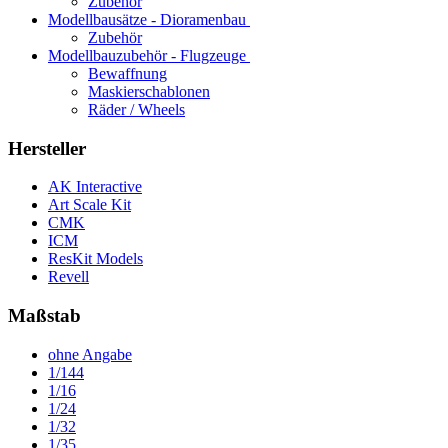
Zubehör
Modellbausätze - Dioramenbau
Zubehör
Modellbauzubehör - Flugzeuge
Bewaffnung
Maskierschablonen
Räder / Wheels
Hersteller
AK Interactive
Art Scale Kit
CMK
ICM
ResKit Models
Revell
Maßstab
ohne Angabe
1/144
1/16
1/24
1/32
1/35