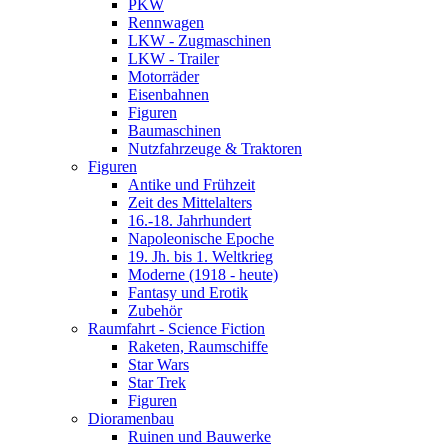
PKW
Rennwagen
LKW - Zugmaschinen
LKW - Trailer
Motorräder
Eisenbahnen
Figuren
Baumaschinen
Nutzfahrzeuge & Traktoren
Figuren
Antike und Frühzeit
Zeit des Mittelalters
16.-18. Jahrhundert
Napoleonische Epoche
19. Jh. bis 1. Weltkrieg
Moderne (1918 - heute)
Fantasy und Erotik
Zubehör
Raumfahrt - Science Fiction
Raketen, Raumschiffe
Star Wars
Star Trek
Figuren
Dioramenbau
Ruinen und Bauwerke