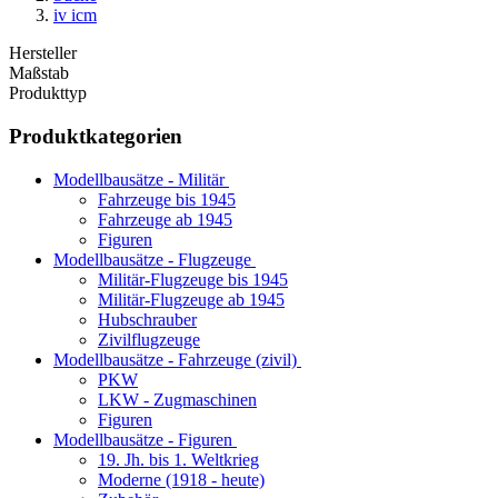
iv icm
Hersteller
Maßstab
Produkttyp
Produktkategorien
Modellbausätze - Militär
Fahrzeuge bis 1945
Fahrzeuge ab 1945
Figuren
Modellbausätze - Flugzeuge
Militär-Flugzeuge bis 1945
Militär-Flugzeuge ab 1945
Hubschrauber
Zivilflugzeuge
Modellbausätze - Fahrzeuge (zivil)
PKW
LKW - Zugmaschinen
Figuren
Modellbausätze - Figuren
19. Jh. bis 1. Weltkrieg
Moderne (1918 - heute)