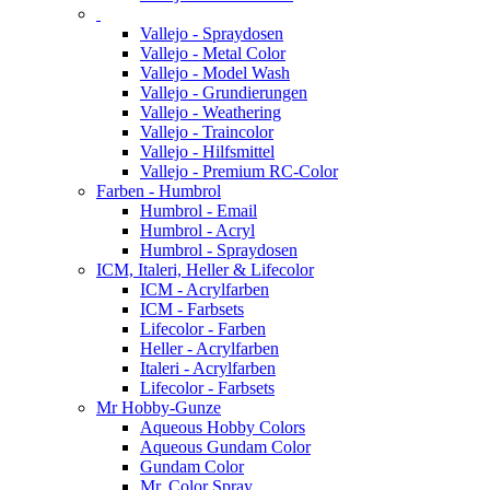
Vallejo - Spraydosen
Vallejo - Metal Color
Vallejo - Model Wash
Vallejo - Grundierungen
Vallejo - Weathering
Vallejo - Traincolor
Vallejo - Hilfsmittel
Vallejo - Premium RC-Color
Farben - Humbrol
Humbrol - Email
Humbrol - Acryl
Humbrol - Spraydosen
ICM, Italeri, Heller & Lifecolor
ICM - Acrylfarben
ICM - Farbsets
Lifecolor - Farben
Heller - Acrylfarben
Italeri - Acrylfarben
Lifecolor - Farbsets
Mr Hobby-Gunze
Aqueous Hobby Colors
Aqueous Gundam Color
Gundam Color
Mr. Color Spray