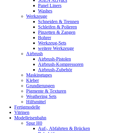
3GEN Acrylics
Panel Liners
Washes
Werkzeuge
Schneiden & Trennen
Schleifen & Polieren
Pinzetten & Zangen
Bohrer
Werkzeug-Sets
weitere Werkzeuge
Airbrush
Airbrush-Pistolen
Airbrush-Kompressoren
Airbrush-Zubehör
Maskingtapes
Kleber
Grundierungen
Pigmente & Texturen
Weathering Sets
Hilfsmittel
Fertigmodelle
Vitrinen
Modelleisenbahn
Spur H0
Auf-, Abfahrten & Brücken