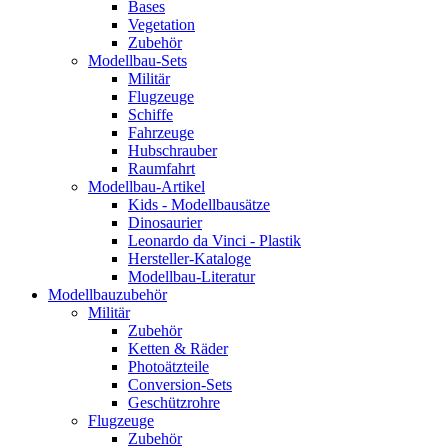
Bases
Vegetation
Zubehör
Modellbau-Sets
Militär
Flugzeuge
Schiffe
Fahrzeuge
Hubschrauber
Raumfahrt
Modellbau-Artikel
Kids - Modellbausätze
Dinosaurier
Leonardo da Vinci - Plastik
Hersteller-Kataloge
Modellbau-Literatur
Modellbauzubehör
Militär
Zubehör
Ketten & Räder
Photoätzteile
Conversion-Sets
Geschützrohre
Flugzeuge
Zubehör