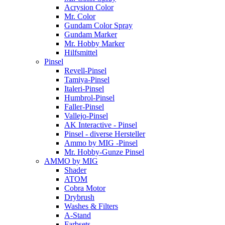
Acrysion Color
Mr. Color
Gundam Color Spray
Gundam Marker
Mr. Hobby Marker
Hilfsmittel
Pinsel
Revell-Pinsel
Tamiya-Pinsel
Italeri-Pinsel
Humbrol-Pinsel
Faller-Pinsel
Vallejo-Pinsel
AK Interactive - Pinsel
Pinsel - diverse Hersteller
Ammo by MIG -Pinsel
Mr. Hobby-Gunze Pinsel
AMMO by MIG
Shader
ATOM
Cobra Motor
Drybrush
Washes & Filters
A-Stand
Farbsets