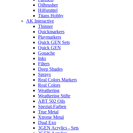
Oilbrusher
Hilfsmittel
Titans Hobby
AK Interactive
Thinner
Quickmarkers
Playmarkers
Quick GEN Sets
Quick GEN
Gouache
Inks
Filters
Deep Shades
Sprays
Real Colors Markers
Real Colors
Weathering
Weathering Stifte
ABT 502 Oils
Spezial-Farben
True Metal
Xtreme Metal
Dual Exo
3GEN Acrylics - Sets