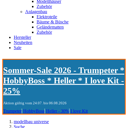
Modellhäuser
Zubehör
Anlagenbau
Elektroteile
Bäume & Büsche
Geländematten
Zubehör
Hersteller
Neuheiten
Sale
Sommer-Sale 2026 - Trumpeter *
HobbyBoss * Heller * I love Kit -
25%
Aktion gültig vom 24.07. bis 06.08.2026
Trumpeter
HobbyBoss
Heller - 30%
I love Kit
modellbau universe
Suche