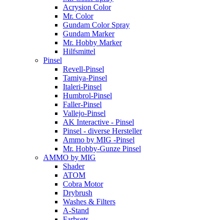
Acrysion Color
Mr. Color
Gundam Color Spray
Gundam Marker
Mr. Hobby Marker
Hilfsmittel
Pinsel
Revell-Pinsel
Tamiya-Pinsel
Italeri-Pinsel
Humbrol-Pinsel
Faller-Pinsel
Vallejo-Pinsel
AK Interactive - Pinsel
Pinsel - diverse Hersteller
Ammo by MIG -Pinsel
Mr. Hobby-Gunze Pinsel
AMMO by MIG
Shader
ATOM
Cobra Motor
Drybrush
Washes & Filters
A-Stand
Farbsets