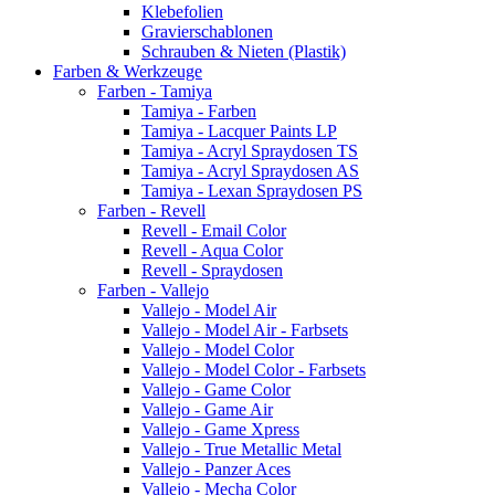
Klebefolien
Gravierschablonen
Schrauben & Nieten (Plastik)
Farben & Werkzeuge
Farben - Tamiya
Tamiya - Farben
Tamiya - Lacquer Paints LP
Tamiya - Acryl Spraydosen TS
Tamiya - Acryl Spraydosen AS
Tamiya - Lexan Spraydosen PS
Farben - Revell
Revell - Email Color
Revell - Aqua Color
Revell - Spraydosen
Farben - Vallejo
Vallejo - Model Air
Vallejo - Model Air - Farbsets
Vallejo - Model Color
Vallejo - Model Color - Farbsets
Vallejo - Game Color
Vallejo - Game Air
Vallejo - Game Xpress
Vallejo - True Metallic Metal
Vallejo - Panzer Aces
Vallejo - Mecha Color