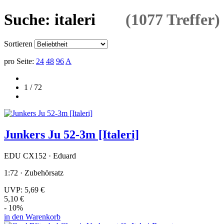
Suche: italeri
(1077 Treffer)
Sortieren
pro Seite:
24
48
96
A
1 / 72
Junkers Ju 52-3m [Italeri]
EDU CX152 · Eduard
1:72 · Zubehörsatz
UVP:
5,69 €
5,10 €
- 10%
in den Warenkorb