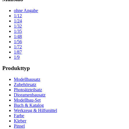
ohne Angabe
1/12
1/24
1/32
1/35
1/48
1/56
1/72
1/87
1/9
Produkttyp
Modellbausatz
Zubehörsatz
Photoätzteilsatz
Dioramenbausatz
Modellbau-Set
Buch & Katalog
Werkzeug & Hilfsmittel
Farbe
Kleber
Pinsel