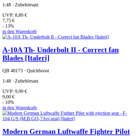
1:48 · Zubehörsatz
UVP:
8,89 €
7,75 €
- 13%
in den Warenkorb
A-10A Th- Underbolt II - Correct fan
Blades [Italeri]
QB 48173 · Quickboost
1:48 · Zubehörsatz
UVP:
9,99 €
9,00 €
- 10%
in den Warenkorb
Modern German Luftwaffe Fighter Pilot