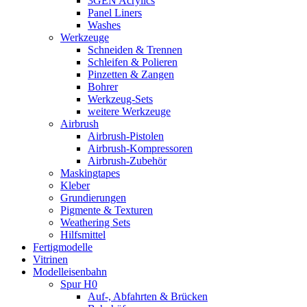
3GEN Acrylics
Panel Liners
Washes
Werkzeuge
Schneiden & Trennen
Schleifen & Polieren
Pinzetten & Zangen
Bohrer
Werkzeug-Sets
weitere Werkzeuge
Airbrush
Airbrush-Pistolen
Airbrush-Kompressoren
Airbrush-Zubehör
Maskingtapes
Kleber
Grundierungen
Pigmente & Texturen
Weathering Sets
Hilfsmittel
Fertigmodelle
Vitrinen
Modelleisenbahn
Spur H0
Auf-, Abfahrten & Brücken