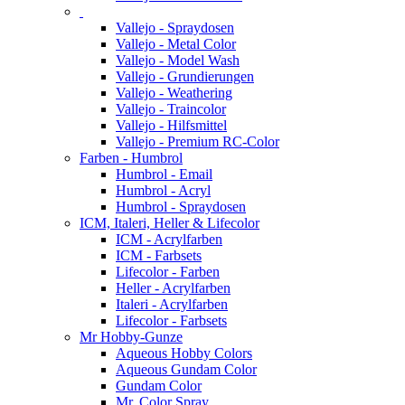
Vallejo - Spraydosen
Vallejo - Metal Color
Vallejo - Model Wash
Vallejo - Grundierungen
Vallejo - Weathering
Vallejo - Traincolor
Vallejo - Hilfsmittel
Vallejo - Premium RC-Color
Farben - Humbrol
Humbrol - Email
Humbrol - Acryl
Humbrol - Spraydosen
ICM, Italeri, Heller & Lifecolor
ICM - Acrylfarben
ICM - Farbsets
Lifecolor - Farben
Heller - Acrylfarben
Italeri - Acrylfarben
Lifecolor - Farbsets
Mr Hobby-Gunze
Aqueous Hobby Colors
Aqueous Gundam Color
Gundam Color
Mr. Color Spray