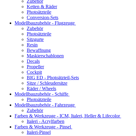
Zubehör
Ketten & Räder
Photoätzteile
Conversion-Sets
Modellbauzubehör - Flugzeuge
Zubehör
Photoätzteile
Sitzgurte
Resin
Bewaffnung
Maskierschablonen
Decals
Propeller
Cockpit
BIG ED - Photoätzteil-Sets
Sitze / Schleudersitze
Räder / Wheels
Modellbauzubehör - Schiffe
Photoätzteile
Modellbauzubehör - Fahrzeuge
Zubehör
Farben & Werkzeuge - ICM, Italeri, Heller & Lifecolor
Italeri - Acrylfarben
Farben & Werkzeuge - Pinsel
Italeri-Pinsel