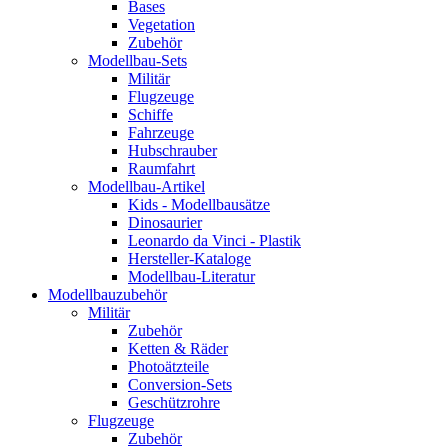
Bases
Vegetation
Zubehör
Modellbau-Sets
Militär
Flugzeuge
Schiffe
Fahrzeuge
Hubschrauber
Raumfahrt
Modellbau-Artikel
Kids - Modellbausätze
Dinosaurier
Leonardo da Vinci - Plastik
Hersteller-Kataloge
Modellbau-Literatur
Modellbauzubehör
Militär
Zubehör
Ketten & Räder
Photoätzteile
Conversion-Sets
Geschützrohre
Flugzeuge
Zubehör