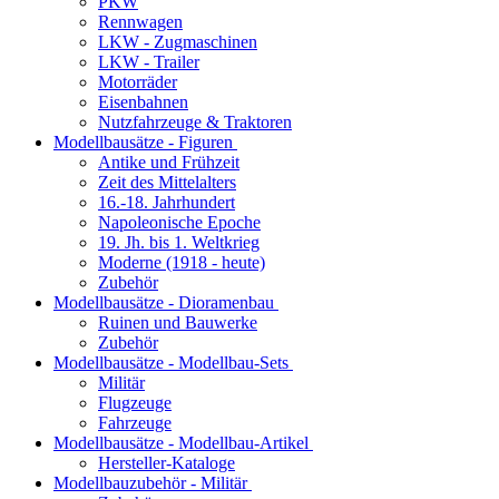
PKW
Rennwagen
LKW - Zugmaschinen
LKW - Trailer
Motorräder
Eisenbahnen
Nutzfahrzeuge & Traktoren
Modellbausätze - Figuren
Antike und Frühzeit
Zeit des Mittelalters
16.-18. Jahrhundert
Napoleonische Epoche
19. Jh. bis 1. Weltkrieg
Moderne (1918 - heute)
Zubehör
Modellbausätze - Dioramenbau
Ruinen und Bauwerke
Zubehör
Modellbausätze - Modellbau-Sets
Militär
Flugzeuge
Fahrzeuge
Modellbausätze - Modellbau-Artikel
Hersteller-Kataloge
Modellbauzubehör - Militär