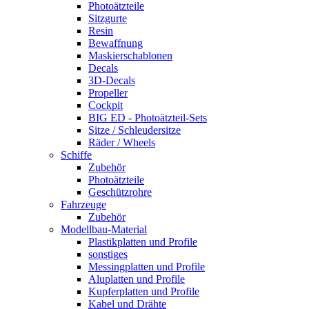
Photoätzteile
Sitzgurte
Resin
Bewaffnung
Maskierschablonen
Decals
3D-Decals
Propeller
Cockpit
BIG ED - Photoätzteil-Sets
Sitze / Schleudersitze
Räder / Wheels
Schiffe
Zubehör
Photoätzteile
Geschützrohre
Fahrzeuge
Zubehör
Modellbau-Material
Plastikplatten und Profile
sonstiges
Messingplatten und Profile
Aluplatten und Profile
Kupferplatten und Profile
Kabel und Drähte