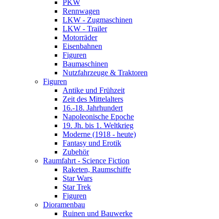
PKW
Rennwagen
LKW - Zugmaschinen
LKW - Trailer
Motorräder
Eisenbahnen
Figuren
Baumaschinen
Nutzfahrzeuge & Traktoren
Figuren
Antike und Frühzeit
Zeit des Mittelalters
16.-18. Jahrhundert
Napoleonische Epoche
19. Jh. bis 1. Weltkrieg
Moderne (1918 - heute)
Fantasy und Erotik
Zubehör
Raumfahrt - Science Fiction
Raketen, Raumschiffe
Star Wars
Star Trek
Figuren
Dioramenbau
Ruinen und Bauwerke