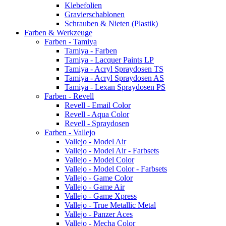
Klebefolien
Gravierschablonen
Schrauben & Nieten (Plastik)
Farben & Werkzeuge
Farben - Tamiya
Tamiya - Farben
Tamiya - Lacquer Paints LP
Tamiya - Acryl Spraydosen TS
Tamiya - Acryl Spraydosen AS
Tamiya - Lexan Spraydosen PS
Farben - Revell
Revell - Email Color
Revell - Aqua Color
Revell - Spraydosen
Farben - Vallejo
Vallejo - Model Air
Vallejo - Model Air - Farbsets
Vallejo - Model Color
Vallejo - Model Color - Farbsets
Vallejo - Game Color
Vallejo - Game Air
Vallejo - Game Xpress
Vallejo - True Metallic Metal
Vallejo - Panzer Aces
Vallejo - Mecha Color