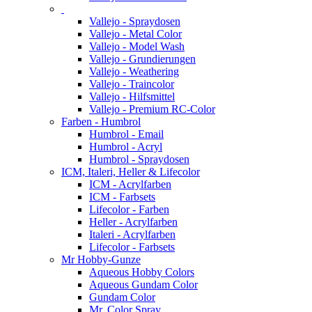
Vallejo - Spraydosen
Vallejo - Metal Color
Vallejo - Model Wash
Vallejo - Grundierungen
Vallejo - Weathering
Vallejo - Traincolor
Vallejo - Hilfsmittel
Vallejo - Premium RC-Color
Farben - Humbrol
Humbrol - Email
Humbrol - Acryl
Humbrol - Spraydosen
ICM, Italeri, Heller & Lifecolor
ICM - Acrylfarben
ICM - Farbsets
Lifecolor - Farben
Heller - Acrylfarben
Italeri - Acrylfarben
Lifecolor - Farbsets
Mr Hobby-Gunze
Aqueous Hobby Colors
Aqueous Gundam Color
Gundam Color
Mr. Color Spray