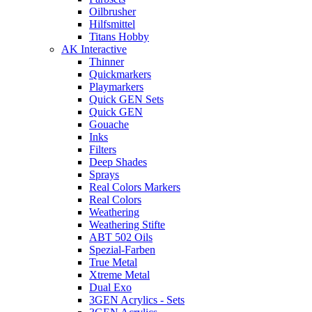
Oilbrusher
Hilfsmittel
Titans Hobby
AK Interactive
Thinner
Quickmarkers
Playmarkers
Quick GEN Sets
Quick GEN
Gouache
Inks
Filters
Deep Shades
Sprays
Real Colors Markers
Real Colors
Weathering
Weathering Stifte
ABT 502 Oils
Spezial-Farben
True Metal
Xtreme Metal
Dual Exo
3GEN Acrylics - Sets