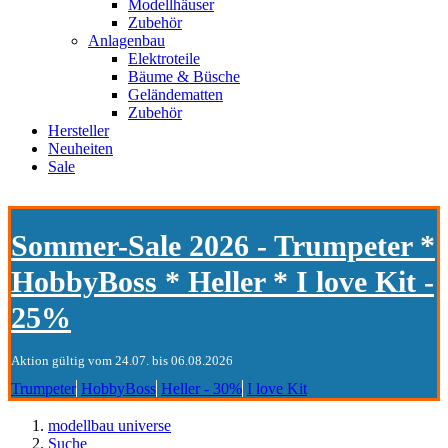
Modellhäuser
Zubehör
Anlagenbau
Elektroteile
Bäume & Büsche
Geländematten
Zubehör
Hersteller
Neuheiten
Sale
Sommer-Sale 2026 - Trumpeter *
HobbyBoss * Heller * I love Kit -
25%
Aktion gültig vom 24.07. bis 06.08.2026
Trumpeter
HobbyBoss
Heller - 30%
I love Kit
modellbau universe
Suche