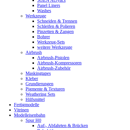
3GEN Acrylics
Panel Liners
Washes
Werkzeuge
Schneiden & Trennen
Schleifen & Polieren
Pinzetten & Zangen
Bohrer
Werkzeug-Sets
weitere Werkzeuge
Airbrush
Airbrush-Pistolen
Airbrush-Kompressoren
Airbrush-Zubehör
Maskingtapes
Kleber
Grundierungen
Pigmente & Texturen
Weathering Sets
Hilfsmittel
Fertigmodelle
Vitrinen
Modelleisenbahn
Spur H0
Auf-, Abfahrten & Brücken