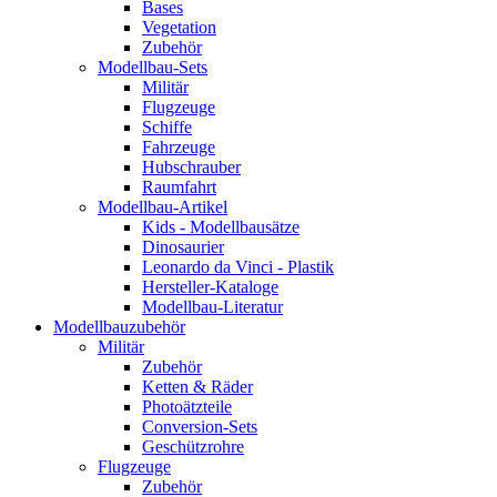
Bases
Vegetation
Zubehör
Modellbau-Sets
Militär
Flugzeuge
Schiffe
Fahrzeuge
Hubschrauber
Raumfahrt
Modellbau-Artikel
Kids - Modellbausätze
Dinosaurier
Leonardo da Vinci - Plastik
Hersteller-Kataloge
Modellbau-Literatur
Modellbauzubehör
Militär
Zubehör
Ketten & Räder
Photoätzteile
Conversion-Sets
Geschützrohre
Flugzeuge
Zubehör