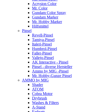
Acrysion Color
Mr. Color
Gundam Color Spray
Gundam Marker
Mr. Hobby Marker
Hilfsmittel
Pinsel
Revell-Pinsel
Tamiya-Pinsel
Italeri-Pinsel
Humbrol-Pinsel
Faller-Pinsel
Vallejo-Pinsel
AK Interactive - Pinsel
Pinsel - diverse Hersteller
Ammo by MIG -Pinsel
Mr. Hobby-Gunze Pinsel
AMMO by MIG
Shader
ATOM
Cobra Motor
Drybrush
Washes & Filters
A-Stand
Farbsets