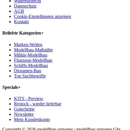
Widerrufsrecht
Datenschutz
AGB
Cookie-Einstellungen anzeigen
Kontakt
Beliebte Kategorien
+
Marken-Welten
Modellbau-Maßstäbe
Militär-Modellbau
Flugzeug-Modellbau
Schiffs-Modellbau
Dioramen-Bau
Top Suchbegriffe
Specials
+
KITS - Preview
Restock - wieder lieferbar
Gutscheine
Newsletter
Mein Kundenkonto
Copyright © 2026 modellbau universe / modellbau universe Gbr