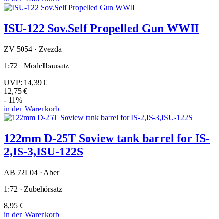
ISU-122 Sov.Self Propelled Gun WWII
ZV 5054 · Zvezda
1:72 · Modellbausatz
UVP:
14,39 €
12,75 €
- 11%
in den Warenkorb
122mm D-25T Soview tank barrel for IS-
2,IS-3,ISU-122S
AB 72L04 · Aber
1:72 · Zubehörsatz
8,95 €
in den Warenkorb