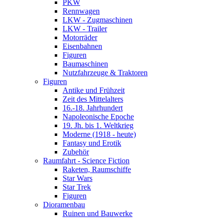
PKW
Rennwagen
LKW - Zugmaschinen
LKW - Trailer
Motorräder
Eisenbahnen
Figuren
Baumaschinen
Nutzfahrzeuge & Traktoren
Figuren
Antike und Frühzeit
Zeit des Mittelalters
16.-18. Jahrhundert
Napoleonische Epoche
19. Jh. bis 1. Weltkrieg
Moderne (1918 - heute)
Fantasy und Erotik
Zubehör
Raumfahrt - Science Fiction
Raketen, Raumschiffe
Star Wars
Star Trek
Figuren
Dioramenbau
Ruinen und Bauwerke