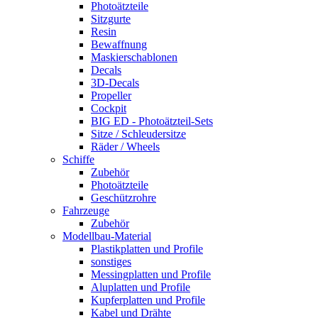
Photoätzteile
Sitzgurte
Resin
Bewaffnung
Maskierschablonen
Decals
3D-Decals
Propeller
Cockpit
BIG ED - Photoätzteil-Sets
Sitze / Schleudersitze
Räder / Wheels
Schiffe
Zubehör
Photoätzteile
Geschützrohre
Fahrzeuge
Zubehör
Modellbau-Material
Plastikplatten und Profile
sonstiges
Messingplatten und Profile
Aluplatten und Profile
Kupferplatten und Profile
Kabel und Drähte