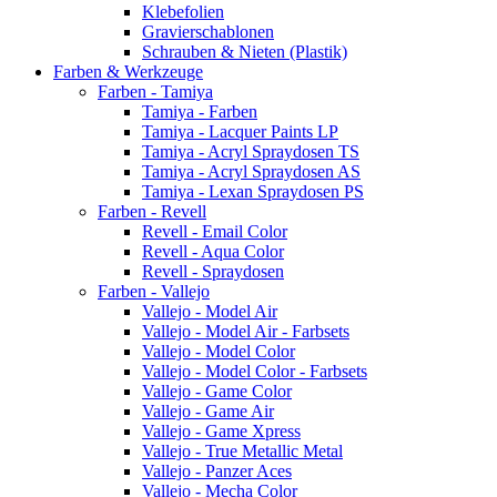
Klebefolien
Gravierschablonen
Schrauben & Nieten (Plastik)
Farben & Werkzeuge
Farben - Tamiya
Tamiya - Farben
Tamiya - Lacquer Paints LP
Tamiya - Acryl Spraydosen TS
Tamiya - Acryl Spraydosen AS
Tamiya - Lexan Spraydosen PS
Farben - Revell
Revell - Email Color
Revell - Aqua Color
Revell - Spraydosen
Farben - Vallejo
Vallejo - Model Air
Vallejo - Model Air - Farbsets
Vallejo - Model Color
Vallejo - Model Color - Farbsets
Vallejo - Game Color
Vallejo - Game Air
Vallejo - Game Xpress
Vallejo - True Metallic Metal
Vallejo - Panzer Aces
Vallejo - Mecha Color