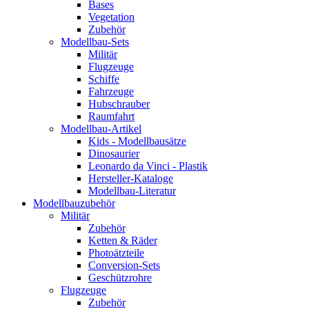
Bases
Vegetation
Zubehör
Modellbau-Sets
Militär
Flugzeuge
Schiffe
Fahrzeuge
Hubschrauber
Raumfahrt
Modellbau-Artikel
Kids - Modellbausätze
Dinosaurier
Leonardo da Vinci - Plastik
Hersteller-Kataloge
Modellbau-Literatur
Modellbauzubehör
Militär
Zubehör
Ketten & Räder
Photoätzteile
Conversion-Sets
Geschützrohre
Flugzeuge
Zubehör