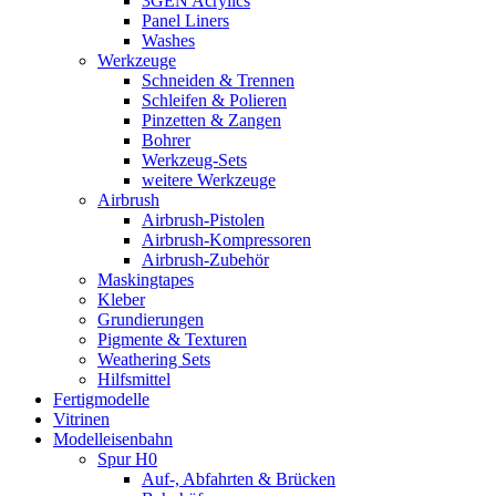
3GEN Acrylics
Panel Liners
Washes
Werkzeuge
Schneiden & Trennen
Schleifen & Polieren
Pinzetten & Zangen
Bohrer
Werkzeug-Sets
weitere Werkzeuge
Airbrush
Airbrush-Pistolen
Airbrush-Kompressoren
Airbrush-Zubehör
Maskingtapes
Kleber
Grundierungen
Pigmente & Texturen
Weathering Sets
Hilfsmittel
Fertigmodelle
Vitrinen
Modelleisenbahn
Spur H0
Auf-, Abfahrten & Brücken