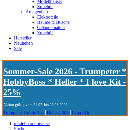
Modellhäuser
Zubehör
Anlagenbau
Elektroteile
Bäume & Büsche
Geländematten
Zubehör
Hersteller
Neuheiten
Sale
Sommer-Sale 2026 - Trumpeter *
HobbyBoss * Heller * I love Kit -
25%
Aktion gültig vom 24.07. bis 06.08.2026
Trumpeter
HobbyBoss
Heller - 30%
I love Kit
modellbau universe
Suche