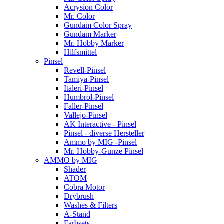
Acrysion Color
Mr. Color
Gundam Color Spray
Gundam Marker
Mr. Hobby Marker
Hilfsmittel
Pinsel
Revell-Pinsel
Tamiya-Pinsel
Italeri-Pinsel
Humbrol-Pinsel
Faller-Pinsel
Vallejo-Pinsel
AK Interactive - Pinsel
Pinsel - diverse Hersteller
Ammo by MIG -Pinsel
Mr. Hobby-Gunze Pinsel
AMMO by MIG
Shader
ATOM
Cobra Motor
Drybrush
Washes & Filters
A-Stand
Farbsets