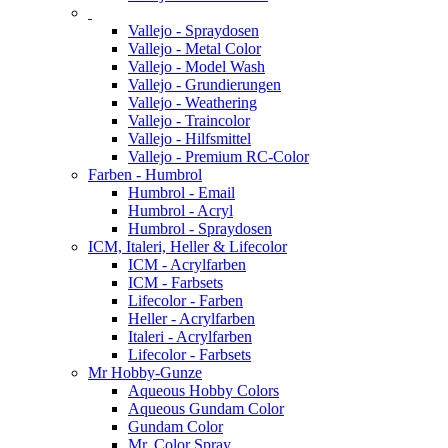
Vallejo - Spraydosen
Vallejo - Metal Color
Vallejo - Model Wash
Vallejo - Grundierungen
Vallejo - Weathering
Vallejo - Traincolor
Vallejo - Hilfsmittel
Vallejo - Premium RC-Color
Farben - Humbrol
Humbrol - Email
Humbrol - Acryl
Humbrol - Spraydosen
ICM, Italeri, Heller & Lifecolor
ICM - Acrylfarben
ICM - Farbsets
Lifecolor - Farben
Heller - Acrylfarben
Italeri - Acrylfarben
Lifecolor - Farbsets
Mr Hobby-Gunze
Aqueous Hobby Colors
Aqueous Gundam Color
Gundam Color
Mr. Color Spray