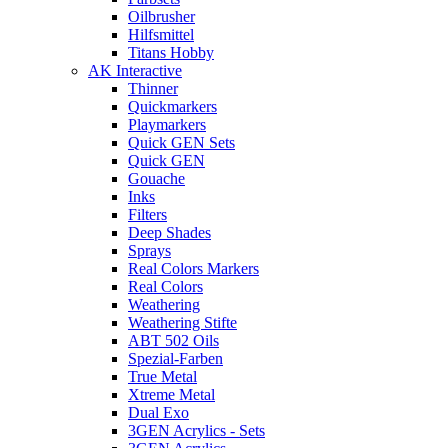
Oilbrusher
Hilfsmittel
Titans Hobby
AK Interactive
Thinner
Quickmarkers
Playmarkers
Quick GEN Sets
Quick GEN
Gouache
Inks
Filters
Deep Shades
Sprays
Real Colors Markers
Real Colors
Weathering
Weathering Stifte
ABT 502 Oils
Spezial-Farben
True Metal
Xtreme Metal
Dual Exo
3GEN Acrylics - Sets