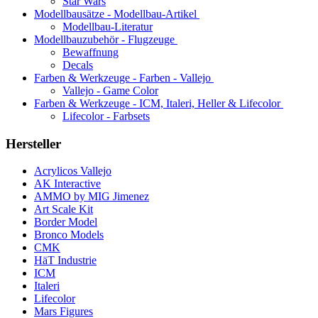
Star Wars
Modellbausätze - Modellbau-Artikel
Modellbau-Literatur
Modellbauzubehör - Flugzeuge
Bewaffnung
Decals
Farben & Werkzeuge - Farben - Vallejo
Vallejo - Game Color
Farben & Werkzeuge - ICM, Italeri, Heller & Lifecolor
Lifecolor - Farbsets
Hersteller
Acrylicos Vallejo
AK Interactive
AMMO by MIG Jimenez
Art Scale Kit
Border Model
Bronco Models
CMK
HäT Industrie
ICM
Italeri
Lifecolor
Mars Figures