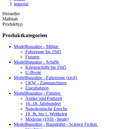
imperial
Hersteller
Maßstab
Produkttyp
Produktkategorien
Modellbausätze - Militär
Fahrzeuge bis 1945
Figuren
Modellbausätze - Schiffe
Kriegsschiffe bis 1945
U-Boote
Modellbausätze - Fahrzeuge (zivil)
LKW - Zugmaschinen
Eisenbahnen
Modellbausätze - Figuren
Antike und Frühzeit
16.-18. Jahrhundert
Napoleonische Epoche
19. Jh. bis 1. Weltkrieg
Moderne (1918 - heute)
Modellbausätze - Raumfahrt - Science Fiction