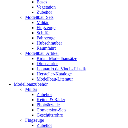
Bases
Vegetation
Zubehör
Modellbau-Sets
Militär
Flugzeuge
Schiffe
Fahrzeuge
Hubschrauber
Raumfahrt
Modellbau-Artikel
Kids - Modellbausätze
Dinosaurier
Leonardo da Vinci - Plastik
Hersteller-Kataloge
Modellbau-Literatur
Modellbauzubehör
Militär
Zubehör
Ketten & Räder
Photoätzteile
Conversion-Sets
Geschützrohre
Flugzeuge
Zubehör