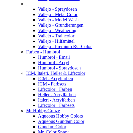
Vallejo - Spraydosen
Vallejo - Metal Color
Vallejo - Model Wash
Vallejo - Grundierungen
Vallejo - Weathering
Vallejo - Traincolor
Vallejo - Hilfsmittel
Vallejo - Premium RC-Color
Farben - Humbrol
Humbrol - Email
Humbrol - Acryl
Humbrol - Spraydosen
ICM, Italeri, Heller & Lifecolor
ICM - Acrylfarben
ICM - Farbsets
Lifecolor - Farben
Heller - Acrylfarben
Italeri - Acrylfarben
Lifecolor - Farbsets
Mr Hobby-Gunze
Aqueous Hobby Colors
Aqueous Gundam Color
Gundam Color
Mr. Color Spray