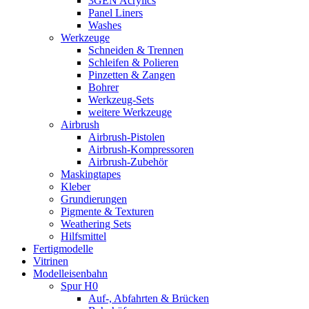
3GEN Acrylics
Panel Liners
Washes
Werkzeuge
Schneiden & Trennen
Schleifen & Polieren
Pinzetten & Zangen
Bohrer
Werkzeug-Sets
weitere Werkzeuge
Airbrush
Airbrush-Pistolen
Airbrush-Kompressoren
Airbrush-Zubehör
Maskingtapes
Kleber
Grundierungen
Pigmente & Texturen
Weathering Sets
Hilfsmittel
Fertigmodelle
Vitrinen
Modelleisenbahn
Spur H0
Auf-, Abfahrten & Brücken