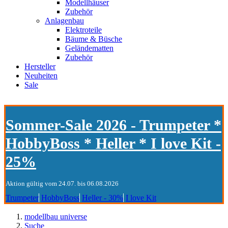
Modellhäuser
Zubehör
Anlagenbau
Elektroteile
Bäume & Büsche
Geländematten
Zubehör
Hersteller
Neuheiten
Sale
Sommer-Sale 2026 - Trumpeter *
HobbyBoss * Heller * I love Kit -
25%
Aktion gültig vom 24.07. bis 06.08.2026
Trumpeter
HobbyBoss
Heller - 30%
I love Kit
modellbau universe
Suche