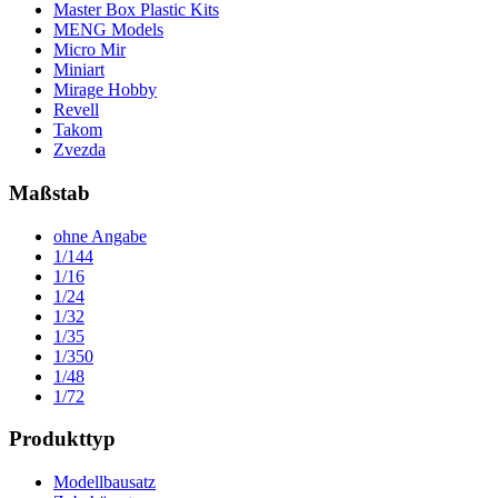
Master Box Plastic Kits
MENG Models
Micro Mir
Miniart
Mirage Hobby
Revell
Takom
Zvezda
Maßstab
ohne Angabe
1/144
1/16
1/24
1/32
1/35
1/350
1/48
1/72
Produkttyp
Modellbausatz