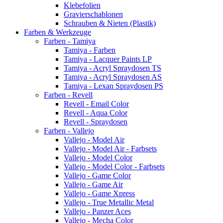
Klebefolien
Gravierschablonen
Schrauben & Nieten (Plastik)
Farben & Werkzeuge
Farben - Tamiya
Tamiya - Farben
Tamiya - Lacquer Paints LP
Tamiya - Acryl Spraydosen TS
Tamiya - Acryl Spraydosen AS
Tamiya - Lexan Spraydosen PS
Farben - Revell
Revell - Email Color
Revell - Aqua Color
Revell - Spraydosen
Farben - Vallejo
Vallejo - Model Air
Vallejo - Model Air - Farbsets
Vallejo - Model Color
Vallejo - Model Color - Farbsets
Vallejo - Game Color
Vallejo - Game Air
Vallejo - Game Xpress
Vallejo - True Metallic Metal
Vallejo - Panzer Aces
Vallejo - Mecha Color