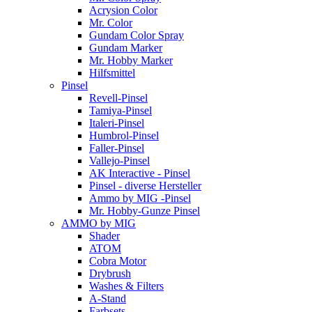
Acrysion Color
Mr. Color
Gundam Color Spray
Gundam Marker
Mr. Hobby Marker
Hilfsmittel
Pinsel
Revell-Pinsel
Tamiya-Pinsel
Italeri-Pinsel
Humbrol-Pinsel
Faller-Pinsel
Vallejo-Pinsel
AK Interactive - Pinsel
Pinsel - diverse Hersteller
Ammo by MIG -Pinsel
Mr. Hobby-Gunze Pinsel
AMMO by MIG
Shader
ATOM
Cobra Motor
Drybrush
Washes & Filters
A-Stand
Farbsets