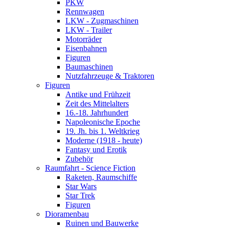
PKW
Rennwagen
LKW - Zugmaschinen
LKW - Trailer
Motorräder
Eisenbahnen
Figuren
Baumaschinen
Nutzfahrzeuge & Traktoren
Figuren
Antike und Frühzeit
Zeit des Mittelalters
16.-18. Jahrhundert
Napoleonische Epoche
19. Jh. bis 1. Weltkrieg
Moderne (1918 - heute)
Fantasy und Erotik
Zubehör
Raumfahrt - Science Fiction
Raketen, Raumschiffe
Star Wars
Star Trek
Figuren
Dioramenbau
Ruinen und Bauwerke