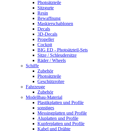
Photoätzteile
Sitzgurte
Resin
Bewaffnung
Maskierschablonen
Decals
3D-Decals
Propeller
Cockpit
BIG ED - Photoätzteil-Sets
Sitze / Schleudersitze
Räder / Wheels
Schiffe
Zubehör
Photoätzteile
Geschützrohre
Fahrzeuge
Zubehör
Modellbau-Material
Plastikplatten und Profile
sonstiges
Messingplatten und Profile
Aluplatten und Profile
Kupferplatten und Profile
Kabel und Drähte