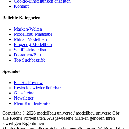
Cookie-Einstellungen anzeigen
Kontakt
Beliebte Kategorien
+
Marken-Welten
Modellbau-Maßstäbe
Militär-Modellbau
Flugzeug-Modellbau
Schiffs-Modellbau
Dioramen-Bau
Top Suchbegriffe
Specials
+
KITS - Preview
Restock - wieder lieferbar
Gutscheine
Newsletter
Mein Kundenkonto
Copyright © 2026 modellbau universe / modellbau universe Gbr
alle Rechte vorbehalten. Ausgewiesene Marken gehören ihren
jeweiligen Eigentümern.
Mit der Benutzung dieser Seite erkennen Sie unsere AGBs und die