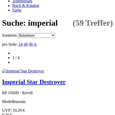
Zubehörsatz
Buch & Katalog
Farbe
Suche: imperial
(59 Treffer)
Sortieren
pro Seite:
24
48
96
A
1 / 4
Imperial Star Destroyer
RE 03609 · Revell
Modellbausatz
UVP:
10,29 €
9,25 €