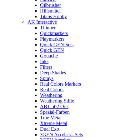
Oilbrusher
Hilfsmittel
Titans Hobby
AK Interactive
Thinner
Quickmarkers
Playmarkers
Quick GEN Sets
Quick GEN
Gouache
Inks
Filters
Deep Shades
Sprays
Real Colors Markers
Real Colors
Weathering
Weathering Stifte
ABT 502 Oils
Spezial-Farben
True Metal
Xtreme Metal
Dual Exo
3GEN Acrylics - Sets