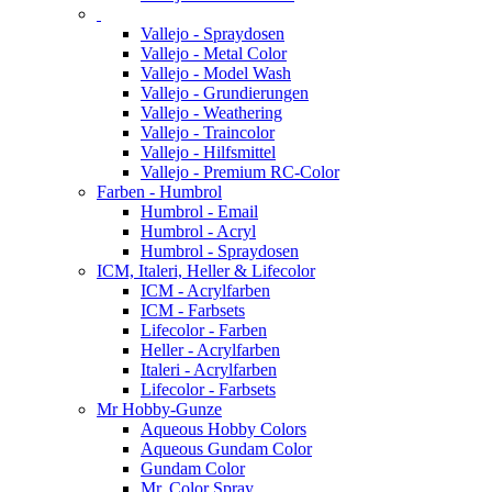
Vallejo - Spraydosen
Vallejo - Metal Color
Vallejo - Model Wash
Vallejo - Grundierungen
Vallejo - Weathering
Vallejo - Traincolor
Vallejo - Hilfsmittel
Vallejo - Premium RC-Color
Farben - Humbrol
Humbrol - Email
Humbrol - Acryl
Humbrol - Spraydosen
ICM, Italeri, Heller & Lifecolor
ICM - Acrylfarben
ICM - Farbsets
Lifecolor - Farben
Heller - Acrylfarben
Italeri - Acrylfarben
Lifecolor - Farbsets
Mr Hobby-Gunze
Aqueous Hobby Colors
Aqueous Gundam Color
Gundam Color
Mr. Color Spray