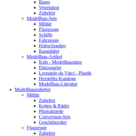
Bases
Vegetation
Zubehör
Modellbau-Sets
Militär
Flugzeuge
Schiffe
Fahrzeuge
Hubschrauber
Raumfahrt
Modellbau-Artikel
Kids - Modellbausätze
Dinosaurier
Leonardo da Vinci - Plastik
Hersteller-Kataloge
Modellbau-Literatur
Modellbauzubehör
Militär
Zubehör
Ketten & Räder
Photoätzteile
Conversion-Sets
Geschützrohre
Flugzeuge
Zubehör