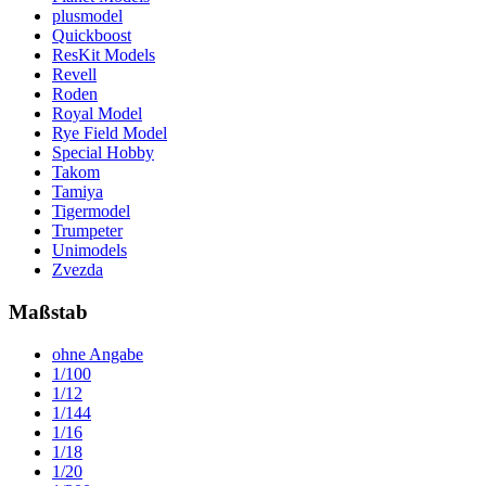
plusmodel
Quickboost
ResKit Models
Revell
Roden
Royal Model
Rye Field Model
Special Hobby
Takom
Tamiya
Tigermodel
Trumpeter
Unimodels
Zvezda
Maßstab
ohne Angabe
1/100
1/12
1/144
1/16
1/18
1/20