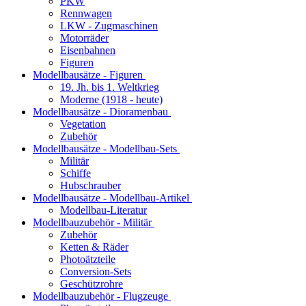
PKW
Rennwagen
LKW - Zugmaschinen
Motorräder
Eisenbahnen
Figuren
Modellbausätze - Figuren
19. Jh. bis 1. Weltkrieg
Moderne (1918 - heute)
Modellbausätze - Dioramenbau
Vegetation
Zubehör
Modellbausätze - Modellbau-Sets
Militär
Schiffe
Hubschrauber
Modellbausätze - Modellbau-Artikel
Modellbau-Literatur
Modellbauzubehör - Militär
Zubehör
Ketten & Räder
Photoätzteile
Conversion-Sets
Geschützrohre
Modellbauzubehör - Flugzeuge