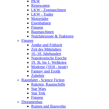
PKW
Rennwagen
LKW - Zugmaschinen
LKW - Trailer
Motorräder
Eisenbahnen
Figuren
Baumaschinen
Nutzfahrzeuge & Traktoren
Figuren
Antike und Frühzeit
Zeit des Mittelalters
16.-18. Jahrhundert
Napoleonische Epoche
19. Jh. bis 1. Weltkrieg
Moderne (1918 - heute)
Fantasy und Erotik
Zubehör
Raumfahrt - Science Fiction
Raketen, Raumschiffe
Star Wars
Star Trek
Figuren
Dioramenbau
Ruinen und Bauwerke