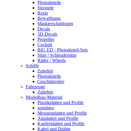
Photoätzteile
Sitzgurte
Resin
Bewaffnung
Maskierschablonen
Decals
3D-Decals
Propeller
Cockpit
BIG ED - Photoätzteil-Sets
Sitze / Schleudersitze
Räder / Wheels
Schiffe
Zubehör
Photoätzteile
Geschützrohre
Fahrzeuge
Zubehör
Modellbau-Material
Plastikplatten und Profile
sonstiges
Messingplatten und Profile
Aluplatten und Profile
Kupferplatten und Profile
Kabel und Drähte