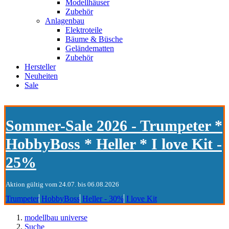
Modellhäuser
Zubehör
Anlagenbau
Elektroteile
Bäume & Büsche
Geländematten
Zubehör
Hersteller
Neuheiten
Sale
Sommer-Sale 2026 - Trumpeter *
HobbyBoss * Heller * I love Kit -
25%
Aktion gültig vom 24.07. bis 06.08.2026
Trumpeter
HobbyBoss
Heller - 30%
I love Kit
modellbau universe
Suche