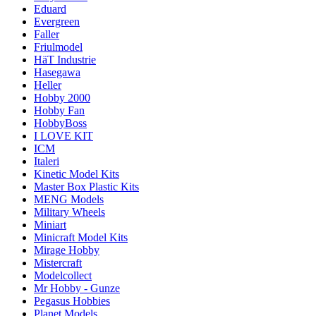
Eduard
Evergreen
Faller
Friulmodel
HäT Industrie
Hasegawa
Heller
Hobby 2000
Hobby Fan
HobbyBoss
I LOVE KIT
ICM
Italeri
Kinetic Model Kits
Master Box Plastic Kits
MENG Models
Military Wheels
Miniart
Minicraft Model Kits
Mirage Hobby
Mistercraft
Modelcollect
Mr Hobby - Gunze
Pegasus Hobbies
Planet Models