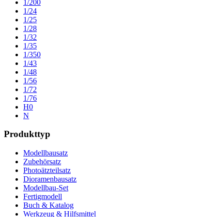
1/200
1/24
1/25
1/28
1/32
1/35
1/350
1/43
1/48
1/56
1/72
1/76
H0
N
Produkttyp
Modellbausatz
Zubehörsatz
Photoätzteilsatz
Dioramenbausatz
Modellbau-Set
Fertigmodell
Buch & Katalog
Werkzeug & Hilfsmittel