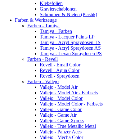
Klebefolien
Gravierschablonen
Schrauben & Nieten (Plastik)
Farben & Werkzeuge
Farben - Tamiya
Tamiya - Farben
Tamiya - Lacquer Paints LP
Tamiya - Acryl Spraydosen TS
Tamiya - Acryl Spraydosen AS
Tamiya - Lexan Spraydosen PS
Farben - Revell
Revell - Email Color
Revell - Aqua Color
Revell - Spraydosen
Farben - Vallejo
Vallejo - Model Air
Vallejo - Model Air - Farbsets
Vallejo - Model Color
Vallejo - Model Color - Farbsets
Vallejo - Game Color
Vallejo - Game Air
Vallejo - Game Xpress
Vallejo - True Metallic Metal
Vallejo - Panzer Aces
Vallejo - Mecha Color