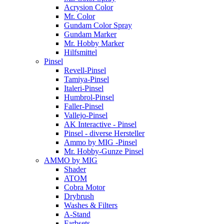
Acrysion Color
Mr. Color
Gundam Color Spray
Gundam Marker
Mr. Hobby Marker
Hilfsmittel
Pinsel
Revell-Pinsel
Tamiya-Pinsel
Italeri-Pinsel
Humbrol-Pinsel
Faller-Pinsel
Vallejo-Pinsel
AK Interactive - Pinsel
Pinsel - diverse Hersteller
Ammo by MIG -Pinsel
Mr. Hobby-Gunze Pinsel
AMMO by MIG
Shader
ATOM
Cobra Motor
Drybrush
Washes & Filters
A-Stand
Farbsets