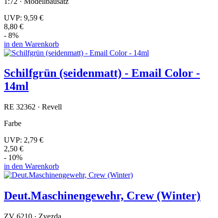
1:72 · Modellbausatz
UVP:
9,59 €
8,80 €
- 8%
in den Warenkorb
Schilfgrün (seidenmatt) - Email Color -
14ml
RE 32362 · Revell
Farbe
UVP:
2,79 €
2,50 €
- 10%
in den Warenkorb
Deut.Maschinengewehr, Crew (Winter)
ZV 6210 · Zvezda