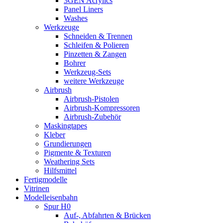
3GEN Acrylics
Panel Liners
Washes
Werkzeuge
Schneiden & Trennen
Schleifen & Polieren
Pinzetten & Zangen
Bohrer
Werkzeug-Sets
weitere Werkzeuge
Airbrush
Airbrush-Pistolen
Airbrush-Kompressoren
Airbrush-Zubehör
Maskingtapes
Kleber
Grundierungen
Pigmente & Texturen
Weathering Sets
Hilfsmittel
Fertigmodelle
Vitrinen
Modelleisenbahn
Spur H0
Auf-, Abfahrten & Brücken