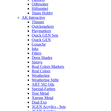
Oilbrusher
Hilfsmittel
Titans Hobby
AK Interactive
Thinner
Quickmarkers
Playmarkers
Quick GEN Sets
Quick GEN
Gouache
Inks
Filters
Deep Shades
Sprays
Real Colors Markers
Real Colors
Weathering
Weathering Stifte
ABT 502 Oils
Spezial-Farben
True Metal
Xtreme Metal
Dual Exo
3GEN Acrylics - Sets