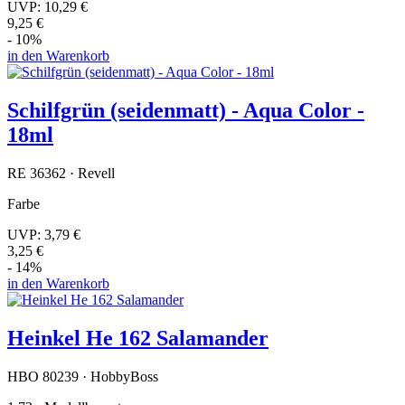
UVP:
10,29 €
9,25 €
- 10%
in den Warenkorb
Schilfgrün (seidenmatt) - Aqua Color -
18ml
RE 36362 · Revell
Farbe
UVP:
3,79 €
3,25 €
- 14%
in den Warenkorb
Heinkel He 162 Salamander
HBO 80239 · HobbyBoss