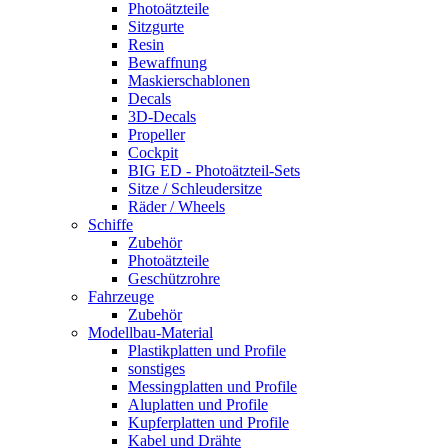
Photoätzteile
Sitzgurte
Resin
Bewaffnung
Maskierschablonen
Decals
3D-Decals
Propeller
Cockpit
BIG ED - Photoätzteil-Sets
Sitze / Schleudersitze
Räder / Wheels
Schiffe
Zubehör
Photoätzteile
Geschützrohre
Fahrzeuge
Zubehör
Modellbau-Material
Plastikplatten und Profile
sonstiges
Messingplatten und Profile
Aluplatten und Profile
Kupferplatten und Profile
Kabel und Drähte