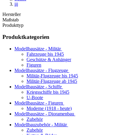
iij
Hersteller
Maßstab
Produkttyp
Produktkategorien
Modellbausätze - Militär
Fahrzeuge bis 1945
Geschütze & Anhänger
Figuren
Modellbausätze - Flugzeuge
Militär-Flugzeuge bis 1945
Militär-Flugzeuge ab 1945
Modellbausätze - Schiffe
Kriegsschiffe bis 1945
U-Boote
Modellbausätze - Figuren
Moderne (1918 - heute)
Modellbausätze - Dioramenbau
Zubehör
Modellbauzubehör - Militär
Zubehör