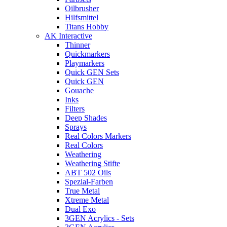
Oilbrusher
Hilfsmittel
Titans Hobby
AK Interactive
Thinner
Quickmarkers
Playmarkers
Quick GEN Sets
Quick GEN
Gouache
Inks
Filters
Deep Shades
Sprays
Real Colors Markers
Real Colors
Weathering
Weathering Stifte
ABT 502 Oils
Spezial-Farben
True Metal
Xtreme Metal
Dual Exo
3GEN Acrylics - Sets