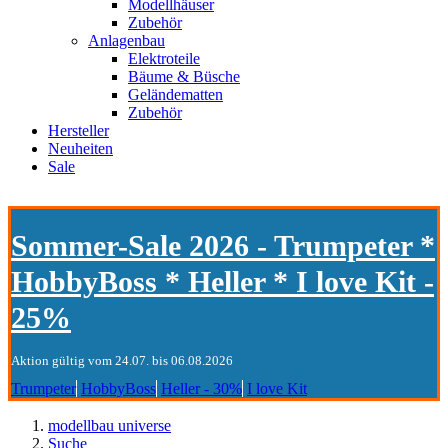
Modellhäuser
Zubehör
Anlagenbau
Elektroteile
Bäume & Büsche
Geländematten
Zubehör
Hersteller
Neuheiten
Sale
Sommer-Sale 2026 - Trumpeter *
HobbyBoss * Heller * I love Kit -
25%
Aktion gültig vom 24.07. bis 06.08.2026
Trumpeter
HobbyBoss
Heller - 30%
I love Kit
modellbau universe
Suche