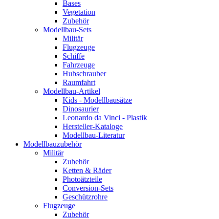
Bases
Vegetation
Zubehör
Modellbau-Sets
Militär
Flugzeuge
Schiffe
Fahrzeuge
Hubschrauber
Raumfahrt
Modellbau-Artikel
Kids - Modellbausätze
Dinosaurier
Leonardo da Vinci - Plastik
Hersteller-Kataloge
Modellbau-Literatur
Modellbauzubehör
Militär
Zubehör
Ketten & Räder
Photoätzteile
Conversion-Sets
Geschützrohre
Flugzeuge
Zubehör