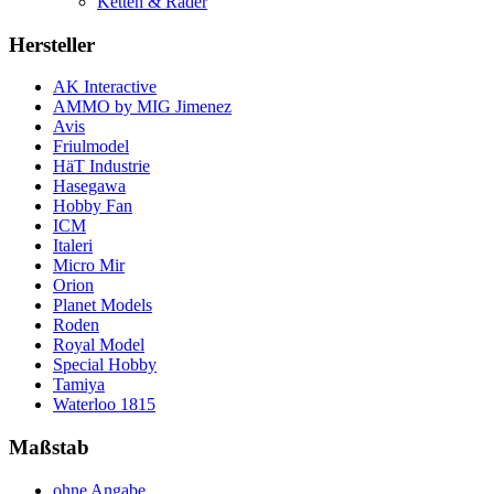
Ketten & Räder
Hersteller
AK Interactive
AMMO by MIG Jimenez
Avis
Friulmodel
HäT Industrie
Hasegawa
Hobby Fan
ICM
Italeri
Micro Mir
Orion
Planet Models
Roden
Royal Model
Special Hobby
Tamiya
Waterloo 1815
Maßstab
ohne Angabe