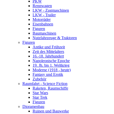
PKW
Rennwagen
LKW - Zugmaschinen
LKW - Trailer
Motorräder
Eisenbahnen
Figuren
Baumaschinen
Nutzfahrzeuge & Traktoren
Figuren
Antike und Frühzeit
Zeit des Mittelalters
16.-18. Jahrhundert
Napoleonische Epoche
19. Jh. bis 1. Weltkrieg
Moderne (1918 - heute)
Fantasy und Erotik
Zubehör
Raumfahrt - Science Fiction
Raketen, Raumschiffe
Star Wars
Star Trek
Figuren
Dioramenbau
Ruinen und Bauwerke