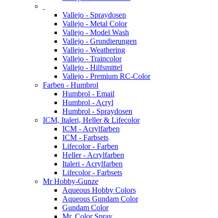
Vallejo - Spraydosen
Vallejo - Metal Color
Vallejo - Model Wash
Vallejo - Grundierungen
Vallejo - Weathering
Vallejo - Traincolor
Vallejo - Hilfsmittel
Vallejo - Premium RC-Color
Farben - Humbrol
Humbrol - Email
Humbrol - Acryl
Humbrol - Spraydosen
ICM, Italeri, Heller & Lifecolor
ICM - Acrylfarben
ICM - Farbsets
Lifecolor - Farben
Heller - Acrylfarben
Italeri - Acrylfarben
Lifecolor - Farbsets
Mr Hobby-Gunze
Aqueous Hobby Colors
Aqueous Gundam Color
Gundam Color
Mr. Color Spray