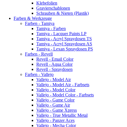
Klebefolien
Gravierschablonen
Schrauben & Nieten (Plastik)
Farben & Werkzeuge
Farben - Tamiya
Tamiya - Farben
Tamiya - Lacquer Paints LP
Tamiya - Acryl Spraydosen TS
Tamiya - Acryl Spraydosen AS
Tamiya - Lexan Spraydosen PS
Farben - Revell
Revell - Email Color
Revell - Aqua Color
Revell - Spraydosen
Farben - Vallejo
Vallejo - Model Air
Vallejo - Model Air - Farbsets
Vallejo - Model Color
Vallejo - Model Color - Farbsets
Vallejo - Game Color
Vallejo - Game Air
Vallejo - Game Xpress
Vallejo - True Metallic Metal
Vallejo - Panzer Aces
Vallejo - Mecha Color