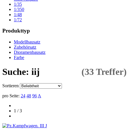
1/35
1/350
1/48
1/72
Produkttyp
Modellbausatz
Zubehörsatz
Dioramenbausatz
Farbe
Suche: iij
(33 Treffer)
Sortieren
pro Seite:
24
48
96
A
1 / 3