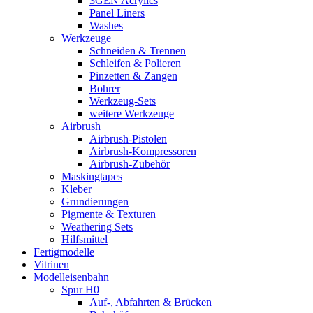
3GEN Acrylics
Panel Liners
Washes
Werkzeuge
Schneiden & Trennen
Schleifen & Polieren
Pinzetten & Zangen
Bohrer
Werkzeug-Sets
weitere Werkzeuge
Airbrush
Airbrush-Pistolen
Airbrush-Kompressoren
Airbrush-Zubehör
Maskingtapes
Kleber
Grundierungen
Pigmente & Texturen
Weathering Sets
Hilfsmittel
Fertigmodelle
Vitrinen
Modelleisenbahn
Spur H0
Auf-, Abfahrten & Brücken