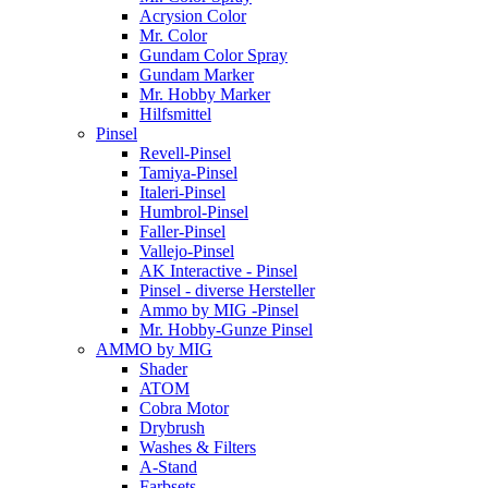
Acrysion Color
Mr. Color
Gundam Color Spray
Gundam Marker
Mr. Hobby Marker
Hilfsmittel
Pinsel
Revell-Pinsel
Tamiya-Pinsel
Italeri-Pinsel
Humbrol-Pinsel
Faller-Pinsel
Vallejo-Pinsel
AK Interactive - Pinsel
Pinsel - diverse Hersteller
Ammo by MIG -Pinsel
Mr. Hobby-Gunze Pinsel
AMMO by MIG
Shader
ATOM
Cobra Motor
Drybrush
Washes & Filters
A-Stand
Farbsets