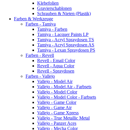
Klebefolien
Gravierschablonen
Schrauben & Nieten (Plastik)
Farben & Werkzeuge
Farben - Tamiya
Tamiya - Farben
Tamiya - Lacquer Paints LP
Tamiya - Acryl Spraydosen TS
Tamiya - Acryl Spraydosen AS
Tamiya - Lexan Spraydosen PS
Farben - Revell
Revell - Email Color
Revell - Aqua Color
Revell - Spraydosen
Farben - Vallejo
Vallejo - Model Air
Vallejo - Model Air - Farbsets
Vallejo - Model Color
Vallejo - Model Color - Farbsets
Vallejo - Game Color
Vallejo - Game Air
Vallejo - Game Xpress
Vallejo - True Metallic Metal
Vallejo - Panzer Aces
Vallejo - Mecha Color