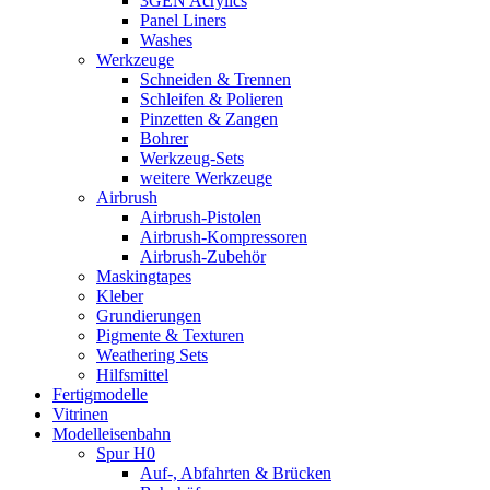
3GEN Acrylics
Panel Liners
Washes
Werkzeuge
Schneiden & Trennen
Schleifen & Polieren
Pinzetten & Zangen
Bohrer
Werkzeug-Sets
weitere Werkzeuge
Airbrush
Airbrush-Pistolen
Airbrush-Kompressoren
Airbrush-Zubehör
Maskingtapes
Kleber
Grundierungen
Pigmente & Texturen
Weathering Sets
Hilfsmittel
Fertigmodelle
Vitrinen
Modelleisenbahn
Spur H0
Auf-, Abfahrten & Brücken