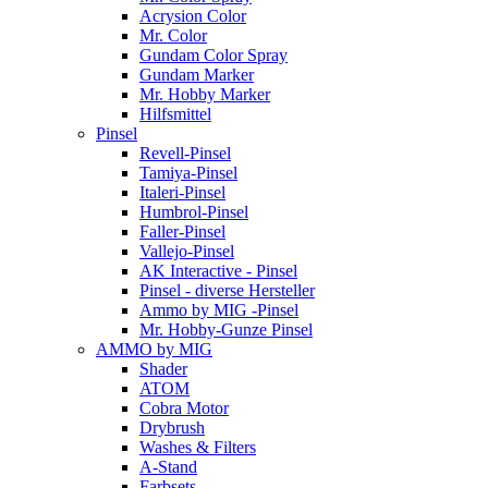
Acrysion Color
Mr. Color
Gundam Color Spray
Gundam Marker
Mr. Hobby Marker
Hilfsmittel
Pinsel
Revell-Pinsel
Tamiya-Pinsel
Italeri-Pinsel
Humbrol-Pinsel
Faller-Pinsel
Vallejo-Pinsel
AK Interactive - Pinsel
Pinsel - diverse Hersteller
Ammo by MIG -Pinsel
Mr. Hobby-Gunze Pinsel
AMMO by MIG
Shader
ATOM
Cobra Motor
Drybrush
Washes & Filters
A-Stand
Farbsets