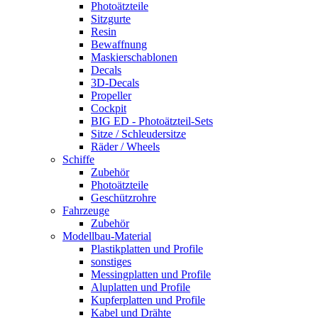
Photoätzteile
Sitzgurte
Resin
Bewaffnung
Maskierschablonen
Decals
3D-Decals
Propeller
Cockpit
BIG ED - Photoätzteil-Sets
Sitze / Schleudersitze
Räder / Wheels
Schiffe
Zubehör
Photoätzteile
Geschützrohre
Fahrzeuge
Zubehör
Modellbau-Material
Plastikplatten und Profile
sonstiges
Messingplatten und Profile
Aluplatten und Profile
Kupferplatten und Profile
Kabel und Drähte