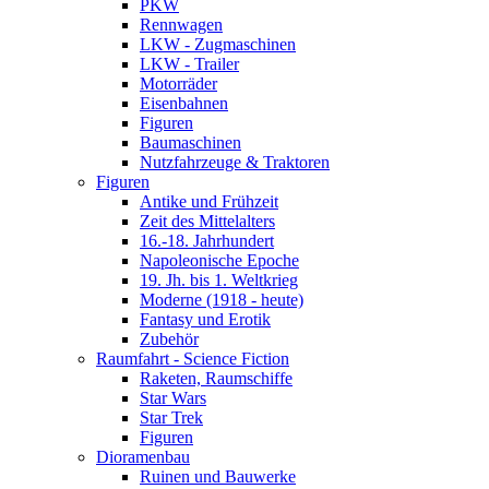
PKW
Rennwagen
LKW - Zugmaschinen
LKW - Trailer
Motorräder
Eisenbahnen
Figuren
Baumaschinen
Nutzfahrzeuge & Traktoren
Figuren
Antike und Frühzeit
Zeit des Mittelalters
16.-18. Jahrhundert
Napoleonische Epoche
19. Jh. bis 1. Weltkrieg
Moderne (1918 - heute)
Fantasy und Erotik
Zubehör
Raumfahrt - Science Fiction
Raketen, Raumschiffe
Star Wars
Star Trek
Figuren
Dioramenbau
Ruinen und Bauwerke