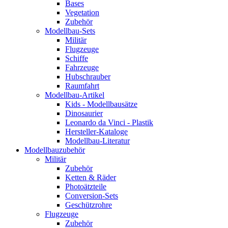
Bases
Vegetation
Zubehör
Modellbau-Sets
Militär
Flugzeuge
Schiffe
Fahrzeuge
Hubschrauber
Raumfahrt
Modellbau-Artikel
Kids - Modellbausätze
Dinosaurier
Leonardo da Vinci - Plastik
Hersteller-Kataloge
Modellbau-Literatur
Modellbauzubehör
Militär
Zubehör
Ketten & Räder
Photoätzteile
Conversion-Sets
Geschützrohre
Flugzeuge
Zubehör