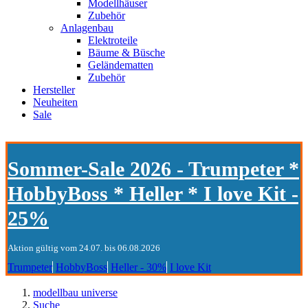
Modellhäuser
Zubehör
Anlagenbau
Elektroteile
Bäume & Büsche
Geländematten
Zubehör
Hersteller
Neuheiten
Sale
Sommer-Sale 2026 - Trumpeter *
HobbyBoss * Heller * I love Kit -
25%
Aktion gültig vom 24.07. bis 06.08.2026
Trumpeter
HobbyBoss
Heller - 30%
I love Kit
modellbau universe
Suche