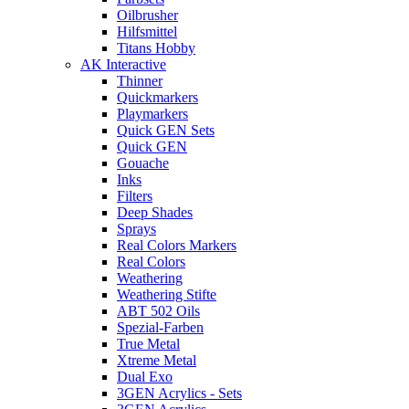
Oilbrusher
Hilfsmittel
Titans Hobby
AK Interactive
Thinner
Quickmarkers
Playmarkers
Quick GEN Sets
Quick GEN
Gouache
Inks
Filters
Deep Shades
Sprays
Real Colors Markers
Real Colors
Weathering
Weathering Stifte
ABT 502 Oils
Spezial-Farben
True Metal
Xtreme Metal
Dual Exo
3GEN Acrylics - Sets