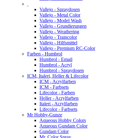
Vallejo - Spraydosen
Vallejo - Metal Color
Vallejo - Model Wash
Vallejo - Grundierungen
Vallejo - Weathering
Vallejo - Traincolor
Vallejo - Hilfsmittel
Vallejo - Premium RC-Color
Farben - Humbrol
Humbrol - Email
Humbrol - Acryl
Humbrol - Spraydosen
ICM, Italeri, Heller & Lifecolor
ICM - Acrylfarben
ICM - Farbsets
Lifecolor - Farben
Heller - Acrylfarben
Italeri - Acrylfarben
Lifecolor - Farbsets
Mr Hobby-Gunze
Aqueous Hobby Colors
Aqueous Gundam Color
Gundam Color
Mr. Color Spray