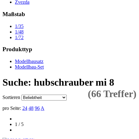
Zvezda
Maßstab
1/35
1/48
1/72
Produkttyp
Modellbausatz
Modellbau-Set
Suche: hubschrauber mi 8
(66 Treffer)
Sortieren
pro Seite:
24
48
96
A
1 / 5