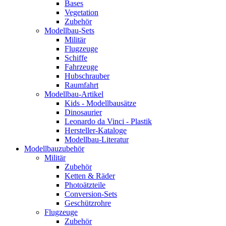
Bases
Vegetation
Zubehör
Modellbau-Sets
Militär
Flugzeuge
Schiffe
Fahrzeuge
Hubschrauber
Raumfahrt
Modellbau-Artikel
Kids - Modellbausätze
Dinosaurier
Leonardo da Vinci - Plastik
Hersteller-Kataloge
Modellbau-Literatur
Modellbauzubehör
Militär
Zubehör
Ketten & Räder
Photoätzteile
Conversion-Sets
Geschützrohre
Flugzeuge
Zubehör