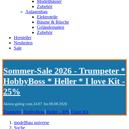
Modellhäuser
Zubehör
Anlagenbau
Elektroteile
Bäume & Büsche
Geländematten
Zubehör
Hersteller
Neuheiten
Sale
Sommer-Sale 2026 - Trumpeter *
HobbyBoss * Heller * I love Kit -
25%
Aktion gültig vom 24.07. bis 06.08.2026
Trumpeter
HobbyBoss
Heller - 30%
I love Kit
modellbau universe
Suche