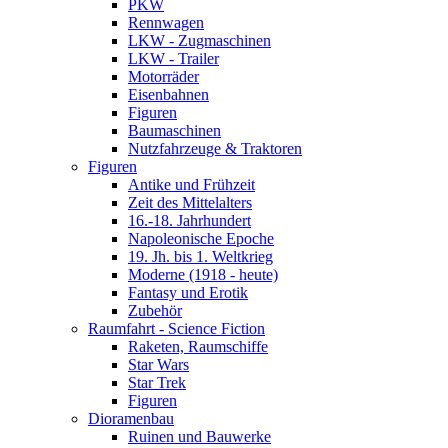
PKW
Rennwagen
LKW - Zugmaschinen
LKW - Trailer
Motorräder
Eisenbahnen
Figuren
Baumaschinen
Nutzfahrzeuge & Traktoren
Figuren
Antike und Frühzeit
Zeit des Mittelalters
16.-18. Jahrhundert
Napoleonische Epoche
19. Jh. bis 1. Weltkrieg
Moderne (1918 - heute)
Fantasy und Erotik
Zubehör
Raumfahrt - Science Fiction
Raketen, Raumschiffe
Star Wars
Star Trek
Figuren
Dioramenbau
Ruinen und Bauwerke