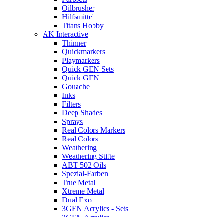
Oilbrusher
Hilfsmittel
Titans Hobby
AK Interactive
Thinner
Quickmarkers
Playmarkers
Quick GEN Sets
Quick GEN
Gouache
Inks
Filters
Deep Shades
Sprays
Real Colors Markers
Real Colors
Weathering
Weathering Stifte
ABT 502 Oils
Spezial-Farben
True Metal
Xtreme Metal
Dual Exo
3GEN Acrylics - Sets