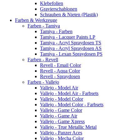
Klebefolien
Gravierschablonen
Schrauben & Nieten (Plastik)
Farben & Werkzeuge
Farben - Tamiya
Tamiya - Farben
Tamiya - Lacquer Paints LP
Tamiya - Acryl Spraydosen TS
Tamiya - Acryl Spraydosen AS
Tamiya - Lexan Spraydosen PS
Farben - Revell
Revell - Email Color
Revell - Aqua Color
Revell - Spraydosen
Farben - Vallejo
Vallejo - Model Air
Vallejo - Model Air - Farbsets
Vallejo - Model Color
Vallejo - Model Color - Farbsets
Vallejo - Game Color
Vallejo - Game Air
Vallejo - Game Xpress
Vallejo - True Metallic Metal
Vallejo - Panzer Aces
Vallejo - Mecha Color