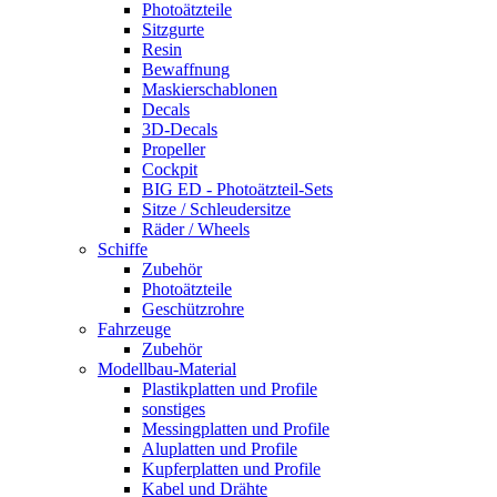
Photoätzteile
Sitzgurte
Resin
Bewaffnung
Maskierschablonen
Decals
3D-Decals
Propeller
Cockpit
BIG ED - Photoätzteil-Sets
Sitze / Schleudersitze
Räder / Wheels
Schiffe
Zubehör
Photoätzteile
Geschützrohre
Fahrzeuge
Zubehör
Modellbau-Material
Plastikplatten und Profile
sonstiges
Messingplatten und Profile
Aluplatten und Profile
Kupferplatten und Profile
Kabel und Drähte