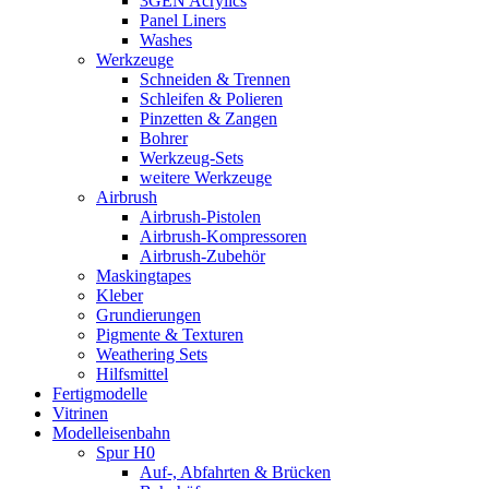
3GEN Acrylics
Panel Liners
Washes
Werkzeuge
Schneiden & Trennen
Schleifen & Polieren
Pinzetten & Zangen
Bohrer
Werkzeug-Sets
weitere Werkzeuge
Airbrush
Airbrush-Pistolen
Airbrush-Kompressoren
Airbrush-Zubehör
Maskingtapes
Kleber
Grundierungen
Pigmente & Texturen
Weathering Sets
Hilfsmittel
Fertigmodelle
Vitrinen
Modelleisenbahn
Spur H0
Auf-, Abfahrten & Brücken