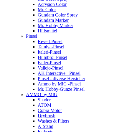
Acrysion Color
Mr. Color
Gundam Color Spray
Gundam Marker
Mr. Hobby Marker
Hilfsmittel
Pinsel
Revell-Pinsel
Tamiya-Pinsel
Italeri-Pinsel
Humbrol-Pinsel
Faller-Pinsel
Vallejo-Pinsel
AK Interactive - Pinsel
Pinsel - diverse Hersteller
Ammo by MIG -Pinsel
Mr. Hobby-Gunze Pinsel
AMMO by MIG
Shader
ATOM
Cobra Motor
Drybrush
Washes & Filters
A-Stand
Farbsets