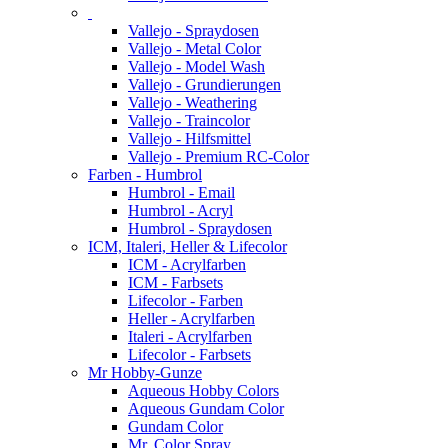
Vallejo - Spraydosen
Vallejo - Metal Color
Vallejo - Model Wash
Vallejo - Grundierungen
Vallejo - Weathering
Vallejo - Traincolor
Vallejo - Hilfsmittel
Vallejo - Premium RC-Color
Farben - Humbrol
Humbrol - Email
Humbrol - Acryl
Humbrol - Spraydosen
ICM, Italeri, Heller & Lifecolor
ICM - Acrylfarben
ICM - Farbsets
Lifecolor - Farben
Heller - Acrylfarben
Italeri - Acrylfarben
Lifecolor - Farbsets
Mr Hobby-Gunze
Aqueous Hobby Colors
Aqueous Gundam Color
Gundam Color
Mr. Color Spray