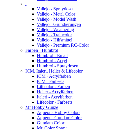
Vallejo - Spraydosen
Vallejo - Metal Color
Vallejo - Model Wash
Vallejo - Grundierungen
Vallejo - Weathering
Vallejo - Traincolor
Vallejo - Hilfsmittel
Vallejo - Premium RC-Color
Farben - Humbrol
Humbrol - Email
Humbrol - Acryl
Humbrol - Spraydosen
ICM, Italeri, Heller & Lifecolor
ICM - Acrylfarben
ICM - Farbsets
Lifecolor - Farben
Heller - Acrylfarben
Italeri - Acrylfarben
Lifecolor - Farbsets
Mr Hobby-Gunze
Aqueous Hobby Colors
Aqueous Gundam Color
Gundam Color
Mr. Color Spray