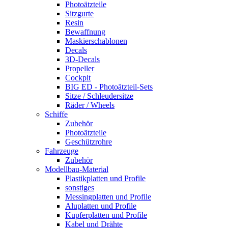
Photoätzteile
Sitzgurte
Resin
Bewaffnung
Maskierschablonen
Decals
3D-Decals
Propeller
Cockpit
BIG ED - Photoätzteil-Sets
Sitze / Schleudersitze
Räder / Wheels
Schiffe
Zubehör
Photoätzteile
Geschützrohre
Fahrzeuge
Zubehör
Modellbau-Material
Plastikplatten und Profile
sonstiges
Messingplatten und Profile
Aluplatten und Profile
Kupferplatten und Profile
Kabel und Drähte