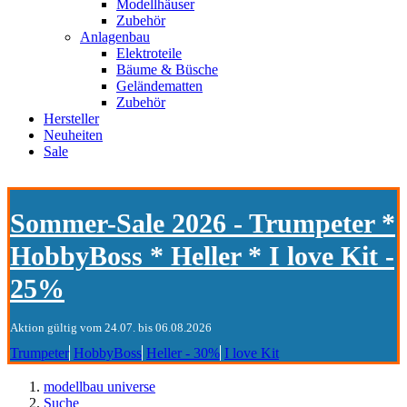
Modellhäuser
Zubehör
Anlagenbau
Elektroteile
Bäume & Büsche
Geländematten
Zubehör
Hersteller
Neuheiten
Sale
Sommer-Sale 2026 - Trumpeter *
HobbyBoss * Heller * I love Kit -
25%
Aktion gültig vom 24.07. bis 06.08.2026
Trumpeter
HobbyBoss
Heller - 30%
I love Kit
modellbau universe
Suche