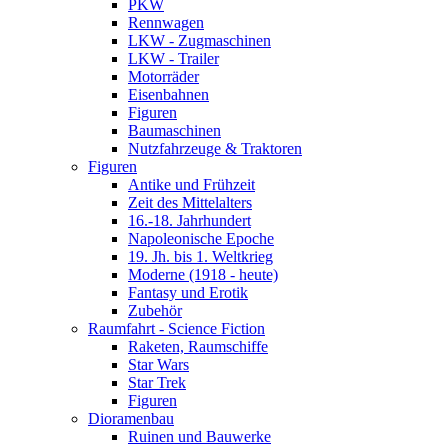
PKW
Rennwagen
LKW - Zugmaschinen
LKW - Trailer
Motorräder
Eisenbahnen
Figuren
Baumaschinen
Nutzfahrzeuge & Traktoren
Figuren
Antike und Frühzeit
Zeit des Mittelalters
16.-18. Jahrhundert
Napoleonische Epoche
19. Jh. bis 1. Weltkrieg
Moderne (1918 - heute)
Fantasy und Erotik
Zubehör
Raumfahrt - Science Fiction
Raketen, Raumschiffe
Star Wars
Star Trek
Figuren
Dioramenbau
Ruinen und Bauwerke