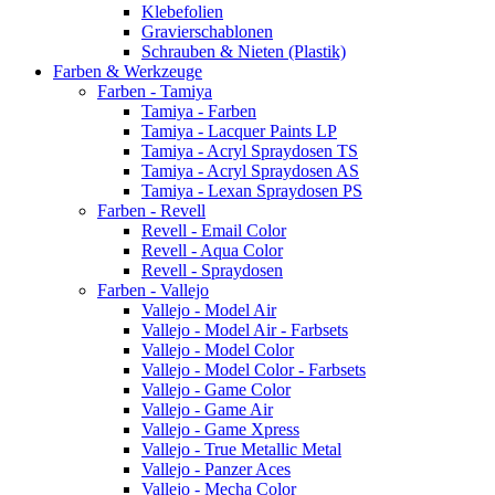
Klebefolien
Gravierschablonen
Schrauben & Nieten (Plastik)
Farben & Werkzeuge
Farben - Tamiya
Tamiya - Farben
Tamiya - Lacquer Paints LP
Tamiya - Acryl Spraydosen TS
Tamiya - Acryl Spraydosen AS
Tamiya - Lexan Spraydosen PS
Farben - Revell
Revell - Email Color
Revell - Aqua Color
Revell - Spraydosen
Farben - Vallejo
Vallejo - Model Air
Vallejo - Model Air - Farbsets
Vallejo - Model Color
Vallejo - Model Color - Farbsets
Vallejo - Game Color
Vallejo - Game Air
Vallejo - Game Xpress
Vallejo - True Metallic Metal
Vallejo - Panzer Aces
Vallejo - Mecha Color