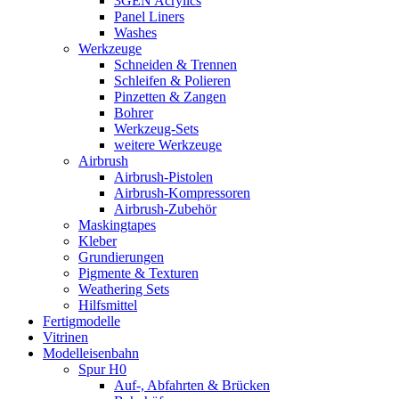
3GEN Acrylics
Panel Liners
Washes
Werkzeuge
Schneiden & Trennen
Schleifen & Polieren
Pinzetten & Zangen
Bohrer
Werkzeug-Sets
weitere Werkzeuge
Airbrush
Airbrush-Pistolen
Airbrush-Kompressoren
Airbrush-Zubehör
Maskingtapes
Kleber
Grundierungen
Pigmente & Texturen
Weathering Sets
Hilfsmittel
Fertigmodelle
Vitrinen
Modelleisenbahn
Spur H0
Auf-, Abfahrten & Brücken