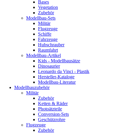
Bases
Vegetation
Zubehör
Modellbau-Sets
Militär
Flugzeuge
Schiffe
Fahrzeuge
Hubschrauber
Raumfahrt
Modellbau-Artikel
Kids - Modellbausätze
Dinosaurier
Leonardo da Vinci - Plastik
Hersteller-Kataloge
Modellbau-Literatur
Modellbauzubehör
Militär
Zubehör
Ketten & Räder
Photoätzteile
Conversion-Sets
Geschützrohre
Flugzeuge
Zubehör