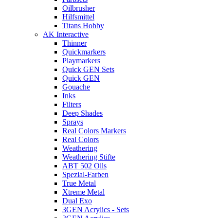
Oilbrusher
Hilfsmittel
Titans Hobby
AK Interactive
Thinner
Quickmarkers
Playmarkers
Quick GEN Sets
Quick GEN
Gouache
Inks
Filters
Deep Shades
Sprays
Real Colors Markers
Real Colors
Weathering
Weathering Stifte
ABT 502 Oils
Spezial-Farben
True Metal
Xtreme Metal
Dual Exo
3GEN Acrylics - Sets