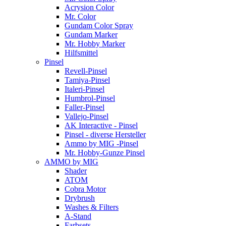
Acrysion Color
Mr. Color
Gundam Color Spray
Gundam Marker
Mr. Hobby Marker
Hilfsmittel
Pinsel
Revell-Pinsel
Tamiya-Pinsel
Italeri-Pinsel
Humbrol-Pinsel
Faller-Pinsel
Vallejo-Pinsel
AK Interactive - Pinsel
Pinsel - diverse Hersteller
Ammo by MIG -Pinsel
Mr. Hobby-Gunze Pinsel
AMMO by MIG
Shader
ATOM
Cobra Motor
Drybrush
Washes & Filters
A-Stand
Farbsets