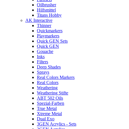
Oilbrusher
Hilfsmittel
Titans Hobby
AK Interactive
Thinner
Quickmarkers
Playmarkers
Quick GEN Sets
Quick GEN
Gouache
Inks
Filters
Deep Shades
Sprays
Real Colors Markers
Real Colors
Weathering
Weathering Stifte
ABT 502 Oils
Spezial-Farben
True Metal
Xtreme Metal
Dual Exo
3GEN Acrylics - Sets