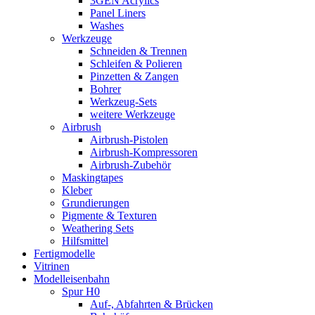
3GEN Acrylics
Panel Liners
Washes
Werkzeuge
Schneiden & Trennen
Schleifen & Polieren
Pinzetten & Zangen
Bohrer
Werkzeug-Sets
weitere Werkzeuge
Airbrush
Airbrush-Pistolen
Airbrush-Kompressoren
Airbrush-Zubehör
Maskingtapes
Kleber
Grundierungen
Pigmente & Texturen
Weathering Sets
Hilfsmittel
Fertigmodelle
Vitrinen
Modelleisenbahn
Spur H0
Auf-, Abfahrten & Brücken