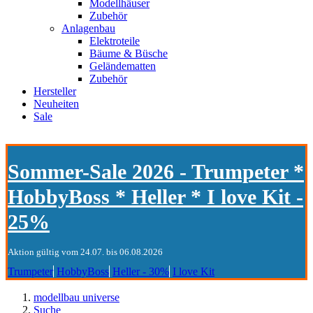
Modellhäuser
Zubehör
Anlagenbau
Elektroteile
Bäume & Büsche
Geländematten
Zubehör
Hersteller
Neuheiten
Sale
Sommer-Sale 2026 - Trumpeter *
HobbyBoss * Heller * I love Kit -
25%
Aktion gültig vom 24.07. bis 06.08.2026
Trumpeter
HobbyBoss
Heller - 30%
I love Kit
modellbau universe
Suche