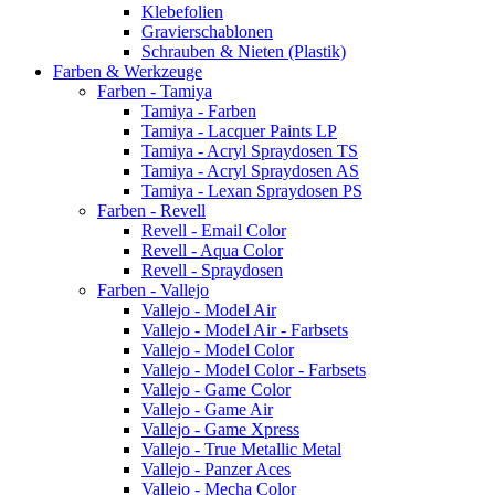
Klebefolien
Gravierschablonen
Schrauben & Nieten (Plastik)
Farben & Werkzeuge
Farben - Tamiya
Tamiya - Farben
Tamiya - Lacquer Paints LP
Tamiya - Acryl Spraydosen TS
Tamiya - Acryl Spraydosen AS
Tamiya - Lexan Spraydosen PS
Farben - Revell
Revell - Email Color
Revell - Aqua Color
Revell - Spraydosen
Farben - Vallejo
Vallejo - Model Air
Vallejo - Model Air - Farbsets
Vallejo - Model Color
Vallejo - Model Color - Farbsets
Vallejo - Game Color
Vallejo - Game Air
Vallejo - Game Xpress
Vallejo - True Metallic Metal
Vallejo - Panzer Aces
Vallejo - Mecha Color