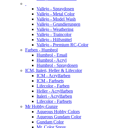
Vallejo - Spraydosen
Vallejo - Metal Color
Vallejo - Model Wash
Vallejo - Grundierungen
Vallejo - Weathering
Vallejo - Traincolor
Vallejo - Hilfsmittel
Vallejo - Premium RC-Color
Farben - Humbrol
Humbrol - Email
Humbrol - Acryl
Humbrol - Spraydosen
ICM, Italeri, Heller & Lifecolor
ICM - Acrylfarben
ICM - Farbsets
Lifecolor - Farben
Heller - Acrylfarben
Italeri - Acrylfarben
Lifecolor - Farbsets
Mr Hobby-Gunze
Aqueous Hobby Colors
Aqueous Gundam Color
Gundam Color
Mr. Color Spray