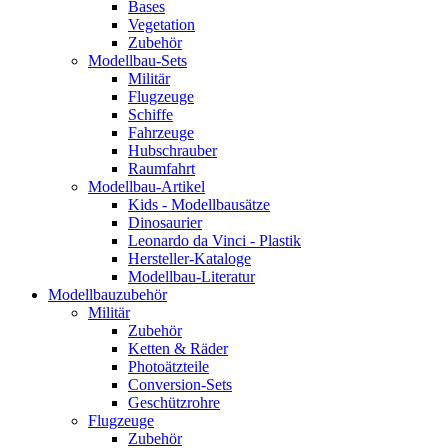
Bases
Vegetation
Zubehör
Modellbau-Sets
Militär
Flugzeuge
Schiffe
Fahrzeuge
Hubschrauber
Raumfahrt
Modellbau-Artikel
Kids - Modellbausätze
Dinosaurier
Leonardo da Vinci - Plastik
Hersteller-Kataloge
Modellbau-Literatur
Modellbauzubehör
Militär
Zubehör
Ketten & Räder
Photoätzteile
Conversion-Sets
Geschützrohre
Flugzeuge
Zubehör