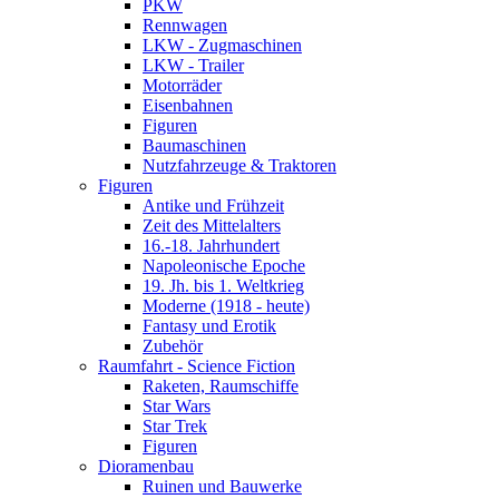
PKW
Rennwagen
LKW - Zugmaschinen
LKW - Trailer
Motorräder
Eisenbahnen
Figuren
Baumaschinen
Nutzfahrzeuge & Traktoren
Figuren
Antike und Frühzeit
Zeit des Mittelalters
16.-18. Jahrhundert
Napoleonische Epoche
19. Jh. bis 1. Weltkrieg
Moderne (1918 - heute)
Fantasy und Erotik
Zubehör
Raumfahrt - Science Fiction
Raketen, Raumschiffe
Star Wars
Star Trek
Figuren
Dioramenbau
Ruinen und Bauwerke