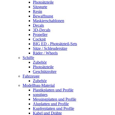
Photoätzteile
Sitzgurte
Resin
Bewaffnung
Maskierschablonen
Decals
3D-Decals
Propeller
Cockpit
BIG ED - Photoätzteil-Sets
Sitze / Schleudersitze
Räder / Wheels
Schiffe
Zubehör
Photoätzteile
Geschützrohre
Fahrzeuge
Zubehör
Modellbau-Material
Plastikplatten und Profile
sonstiges
Messingplatten und Profile
Aluplatten und Profile
Kupferplatten und Profile
Kabel und Drähte