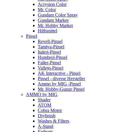
Acrysion Color
Mr. Color
Gundam Color Spray
Gundam Marker
Mr. Hobby Marker
Hilfsmittel
Pinsel
Revell-Pinsel
Tamiya-Pinsel
Italeri-Pinsel
Humbrol-Pinsel
Faller-Pinsel
Vallejo-Pinsel
AK Interactive - Pinsel
Pinsel - diverse Hersteller
Ammo by MIG -Pinsel
Mr. Hobby-Gunze Pinsel
AMMO by MIG
Shader
ATOM
Cobra Motor
Drybrush
Washes & Filters
A-Stand
Farbsets