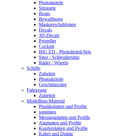
Photoätzteile
Sitzgurte
Resin
Bewaffnung
Maskierschablonen
Decals
3D-Decals
Propeller
Cockpit
BIG ED - Photoätzteil-Sets
Sitze / Schleudersitze
Räder / Wheels
Schiffe
Zubehör
Photoätzteile
Geschützrohre
Fahrzeuge
Zubehör
Modellbau-Material
Plastikplatten und Profile
sonstiges
Messingplatten und Profile
Aluplatten und Profile
Kupferplatten und Profile
Kabel und Drähte