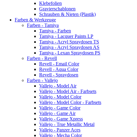
Klebefolien
Gravierschablonen
Schrauben & Nieten (Plastik)
Farben & Werkzeuge
Farben - Tamiya
Tamiya - Farben
Tamiya - Lacquer Paints LP
Tamiya - Acryl Spraydosen TS
Tamiya - Acryl Spraydosen AS
Tamiya - Lexan Spraydosen PS
Farben - Revell
Revell - Email Color
Revell - Aqua Color
Revell - Spraydosen
Farben - Vallejo
Vallejo - Model Air
Vallejo - Model Air - Farbsets
Vallejo - Model Color
Vallejo - Model Color - Farbsets
Vallejo - Game Color
Vallejo - Game Air
Vallejo - Game Xpress
Vallejo - True Metallic Metal
Vallejo - Panzer Aces
Vallejo - Mecha Color