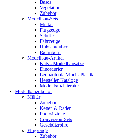
Bases
Vegetation
Zubehör
Modellbau-Sets
Militär
Flugzeuge
Schiffe
Fahrzeuge
Hubschrauber
Raumfahrt
Modellbau-Artikel
Kids - Modellbausätze
Dinosaurier
Leonardo da Vinci - Plastik
Hersteller-Kataloge
Modellbau-Literatur
Modellbauzubehör
Militär
Zubehör
Ketten & Räder
Photoätzteile
Conversion-Sets
Geschützrohre
Flugzeuge
Zubehör