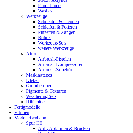
3GEN Acrylics
Panel Liners
Washes
Werkzeuge
Schneiden & Trennen
Schleifen & Polieren
Pinzetten & Zangen
Bohrer
Werkzeug-Sets
weitere Werkzeuge
Airbrush
Airbrush-Pistolen
Airbrush-Kompressoren
Airbrush-Zubehör
Maskingtapes
Kleber
Grundierungen
Pigmente & Texturen
Weathering Sets
Hilfsmittel
Fertigmodelle
Vitrinen
Modelleisenbahn
Spur H0
Auf-, Abfahrten & Brücken