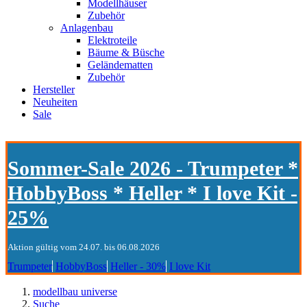
Modellhäuser
Zubehör
Anlagenbau
Elektroteile
Bäume & Büsche
Geländematten
Zubehör
Hersteller
Neuheiten
Sale
Sommer-Sale 2026 - Trumpeter *
HobbyBoss * Heller * I love Kit -
25%
Aktion gültig vom 24.07. bis 06.08.2026
Trumpeter
HobbyBoss
Heller - 30%
I love Kit
modellbau universe
Suche