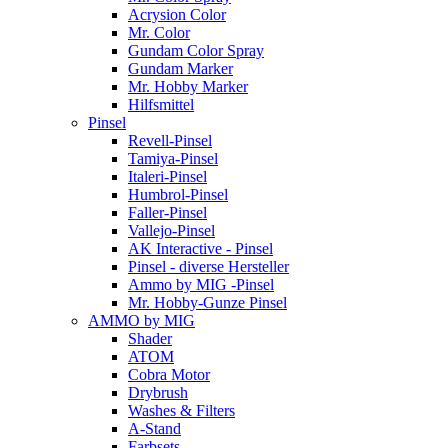
Acrysion Color
Mr. Color
Gundam Color Spray
Gundam Marker
Mr. Hobby Marker
Hilfsmittel
Pinsel
Revell-Pinsel
Tamiya-Pinsel
Italeri-Pinsel
Humbrol-Pinsel
Faller-Pinsel
Vallejo-Pinsel
AK Interactive - Pinsel
Pinsel - diverse Hersteller
Ammo by MIG -Pinsel
Mr. Hobby-Gunze Pinsel
AMMO by MIG
Shader
ATOM
Cobra Motor
Drybrush
Washes & Filters
A-Stand
Farbsets