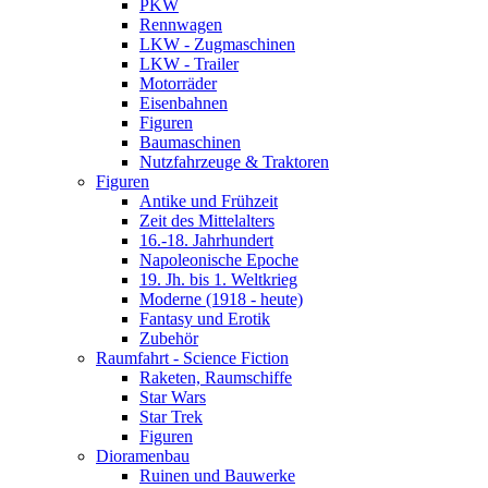
PKW
Rennwagen
LKW - Zugmaschinen
LKW - Trailer
Motorräder
Eisenbahnen
Figuren
Baumaschinen
Nutzfahrzeuge & Traktoren
Figuren
Antike und Frühzeit
Zeit des Mittelalters
16.-18. Jahrhundert
Napoleonische Epoche
19. Jh. bis 1. Weltkrieg
Moderne (1918 - heute)
Fantasy und Erotik
Zubehör
Raumfahrt - Science Fiction
Raketen, Raumschiffe
Star Wars
Star Trek
Figuren
Dioramenbau
Ruinen und Bauwerke