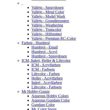
Vallejo - Spraydosen
Vallejo - Metal Color
Vallejo - Model Wash
Vallejo - Grundierungen
Vallejo - Weathering
Vallejo - Traincolor
Vallejo - Hilfsmittel
Vallejo - Premium RC-Color
Farben - Humbrol
Humbrol - Email
Humbrol - Acryl
Humbrol - Spraydosen
ICM, Italeri, Heller & Lifecolor
ICM - Acrylfarben
ICM - Farbsets
Lifecolor - Farben
Heller - Acrylfarben
Italeri - Acrylfarben
Lifecolor - Farbsets
Mr Hobby-Gunze
Aqueous Hobby Colors
Aqueous Gundam Color
Gundam Color
Mr. Color Spray