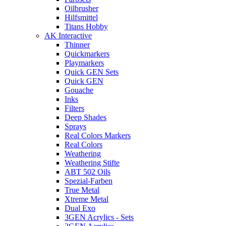
Oilbrusher
Hilfsmittel
Titans Hobby
AK Interactive
Thinner
Quickmarkers
Playmarkers
Quick GEN Sets
Quick GEN
Gouache
Inks
Filters
Deep Shades
Sprays
Real Colors Markers
Real Colors
Weathering
Weathering Stifte
ABT 502 Oils
Spezial-Farben
True Metal
Xtreme Metal
Dual Exo
3GEN Acrylics - Sets