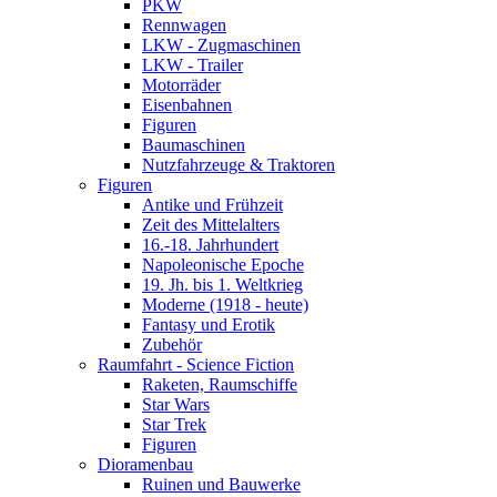
PKW
Rennwagen
LKW - Zugmaschinen
LKW - Trailer
Motorräder
Eisenbahnen
Figuren
Baumaschinen
Nutzfahrzeuge & Traktoren
Figuren
Antike und Frühzeit
Zeit des Mittelalters
16.-18. Jahrhundert
Napoleonische Epoche
19. Jh. bis 1. Weltkrieg
Moderne (1918 - heute)
Fantasy und Erotik
Zubehör
Raumfahrt - Science Fiction
Raketen, Raumschiffe
Star Wars
Star Trek
Figuren
Dioramenbau
Ruinen und Bauwerke