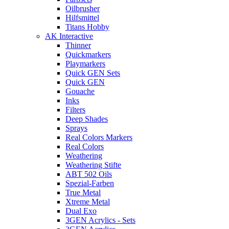
Oilbrusher
Hilfsmittel
Titans Hobby
AK Interactive
Thinner
Quickmarkers
Playmarkers
Quick GEN Sets
Quick GEN
Gouache
Inks
Filters
Deep Shades
Sprays
Real Colors Markers
Real Colors
Weathering
Weathering Stifte
ABT 502 Oils
Spezial-Farben
True Metal
Xtreme Metal
Dual Exo
3GEN Acrylics - Sets