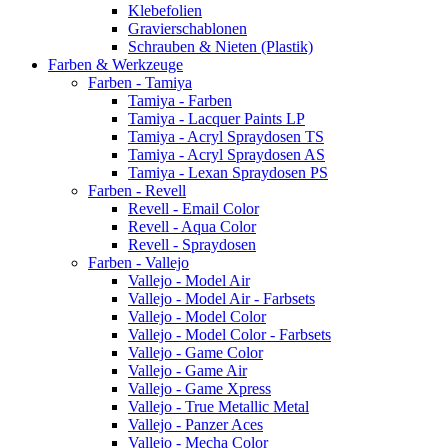
Klebefolien
Gravierschablonen
Schrauben & Nieten (Plastik)
Farben & Werkzeuge
Farben - Tamiya
Tamiya - Farben
Tamiya - Lacquer Paints LP
Tamiya - Acryl Spraydosen TS
Tamiya - Acryl Spraydosen AS
Tamiya - Lexan Spraydosen PS
Farben - Revell
Revell - Email Color
Revell - Aqua Color
Revell - Spraydosen
Farben - Vallejo
Vallejo - Model Air
Vallejo - Model Air - Farbsets
Vallejo - Model Color
Vallejo - Model Color - Farbsets
Vallejo - Game Color
Vallejo - Game Air
Vallejo - Game Xpress
Vallejo - True Metallic Metal
Vallejo - Panzer Aces
Vallejo - Mecha Color