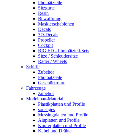
Photoätzteile
Sitzgurte
Resin
Bewaffnung
Maskierschablonen
Decals
3D-Decals
Propeller
Cockpit
BIG ED - Photoätzteil-Sets
Sitze / Schleudersitze
Räder / Wheels
Schiffe
Zubehör
Photoätzteile
Geschützrohre
Fahrzeuge
Zubehör
Modellbau-Material
Plastikplatten und Profile
sonstiges
Messingplatten und Profile
Aluplatten und Profile
Kupferplatten und Profile
Kabel und Drähte