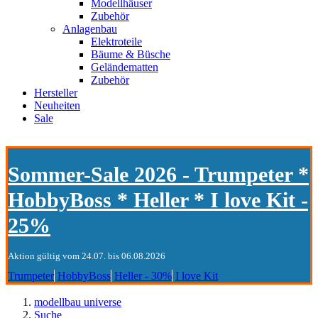
Modellhäuser
Zubehör
Anlagenbau
Elektroteile
Bäume & Büsche
Geländematten
Zubehör
Hersteller
Neuheiten
Sale
Sommer-Sale 2026 - Trumpeter *
HobbyBoss * Heller * I love Kit -
25%
Aktion gültig vom 24.07. bis 06.08.2026
Trumpeter
HobbyBoss
Heller - 30%
I love Kit
modellbau universe
Suche