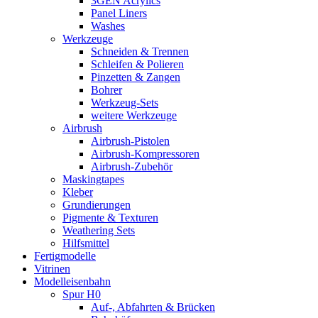
3GEN Acrylics
Panel Liners
Washes
Werkzeuge
Schneiden & Trennen
Schleifen & Polieren
Pinzetten & Zangen
Bohrer
Werkzeug-Sets
weitere Werkzeuge
Airbrush
Airbrush-Pistolen
Airbrush-Kompressoren
Airbrush-Zubehör
Maskingtapes
Kleber
Grundierungen
Pigmente & Texturen
Weathering Sets
Hilfsmittel
Fertigmodelle
Vitrinen
Modelleisenbahn
Spur H0
Auf-, Abfahrten & Brücken