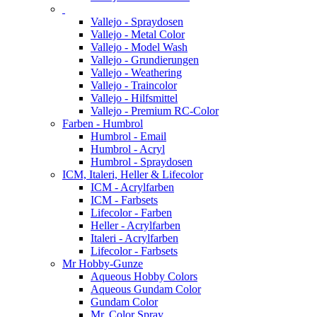
Vallejo - Spraydosen
Vallejo - Metal Color
Vallejo - Model Wash
Vallejo - Grundierungen
Vallejo - Weathering
Vallejo - Traincolor
Vallejo - Hilfsmittel
Vallejo - Premium RC-Color
Farben - Humbrol
Humbrol - Email
Humbrol - Acryl
Humbrol - Spraydosen
ICM, Italeri, Heller & Lifecolor
ICM - Acrylfarben
ICM - Farbsets
Lifecolor - Farben
Heller - Acrylfarben
Italeri - Acrylfarben
Lifecolor - Farbsets
Mr Hobby-Gunze
Aqueous Hobby Colors
Aqueous Gundam Color
Gundam Color
Mr. Color Spray