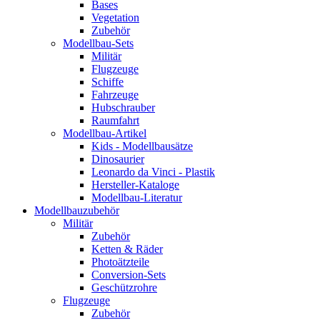
Bases
Vegetation
Zubehör
Modellbau-Sets
Militär
Flugzeuge
Schiffe
Fahrzeuge
Hubschrauber
Raumfahrt
Modellbau-Artikel
Kids - Modellbausätze
Dinosaurier
Leonardo da Vinci - Plastik
Hersteller-Kataloge
Modellbau-Literatur
Modellbauzubehör
Militär
Zubehör
Ketten & Räder
Photoätzteile
Conversion-Sets
Geschützrohre
Flugzeuge
Zubehör