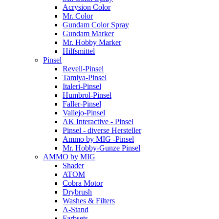
Acrysion Color
Mr. Color
Gundam Color Spray
Gundam Marker
Mr. Hobby Marker
Hilfsmittel
Pinsel
Revell-Pinsel
Tamiya-Pinsel
Italeri-Pinsel
Humbrol-Pinsel
Faller-Pinsel
Vallejo-Pinsel
AK Interactive - Pinsel
Pinsel - diverse Hersteller
Ammo by MIG -Pinsel
Mr. Hobby-Gunze Pinsel
AMMO by MIG
Shader
ATOM
Cobra Motor
Drybrush
Washes & Filters
A-Stand
Farbsets