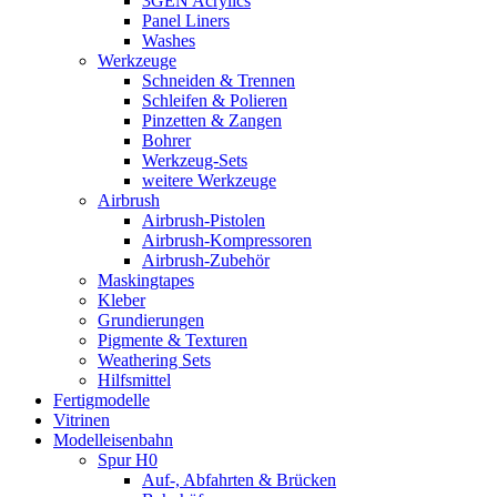
3GEN Acrylics
Panel Liners
Washes
Werkzeuge
Schneiden & Trennen
Schleifen & Polieren
Pinzetten & Zangen
Bohrer
Werkzeug-Sets
weitere Werkzeuge
Airbrush
Airbrush-Pistolen
Airbrush-Kompressoren
Airbrush-Zubehör
Maskingtapes
Kleber
Grundierungen
Pigmente & Texturen
Weathering Sets
Hilfsmittel
Fertigmodelle
Vitrinen
Modelleisenbahn
Spur H0
Auf-, Abfahrten & Brücken