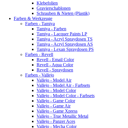
Klebefolien
Gravierschablonen
Schrauben & Nieten (Plastik)
Farben & Werkzeuge
Farben - Tamiya
Tamiya - Farben
Tamiya - Lacquer Paints LP
Tamiya - Acryl Spraydosen TS
Tamiya - Acryl Spraydosen AS
Tamiya - Lexan Spraydosen PS
Farben - Revell
Revell - Email Color
Revell - Aqua Color
Revell - Spraydosen
Farben - Vallejo
Vallejo - Model Air
Vallejo - Model Air - Farbsets
Vallejo - Model Color
Vallejo - Model Color - Farbsets
Vallejo - Game Color
Vallejo - Game Air
Vallejo - Game Xpress
Vallejo - True Metallic Metal
Vallejo - Panzer Aces
Vallejo - Mecha Color