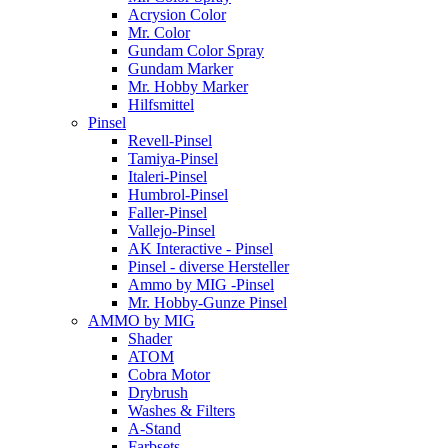
Acrysion Color
Mr. Color
Gundam Color Spray
Gundam Marker
Mr. Hobby Marker
Hilfsmittel
Pinsel
Revell-Pinsel
Tamiya-Pinsel
Italeri-Pinsel
Humbrol-Pinsel
Faller-Pinsel
Vallejo-Pinsel
AK Interactive - Pinsel
Pinsel - diverse Hersteller
Ammo by MIG -Pinsel
Mr. Hobby-Gunze Pinsel
AMMO by MIG
Shader
ATOM
Cobra Motor
Drybrush
Washes & Filters
A-Stand
Farbsets