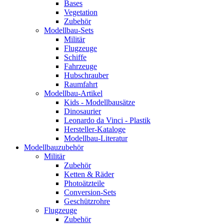
Bases
Vegetation
Zubehör
Modellbau-Sets
Militär
Flugzeuge
Schiffe
Fahrzeuge
Hubschrauber
Raumfahrt
Modellbau-Artikel
Kids - Modellbausätze
Dinosaurier
Leonardo da Vinci - Plastik
Hersteller-Kataloge
Modellbau-Literatur
Modellbauzubehör
Militär
Zubehör
Ketten & Räder
Photoätzteile
Conversion-Sets
Geschützrohre
Flugzeuge
Zubehör