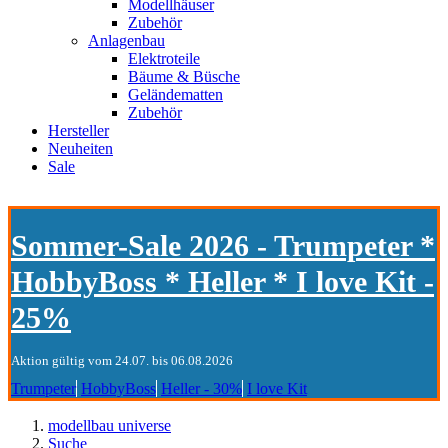
Modellhäuser
Zubehör
Anlagenbau
Elektroteile
Bäume & Büsche
Geländematten
Zubehör
Hersteller
Neuheiten
Sale
Sommer-Sale 2026 - Trumpeter *
HobbyBoss * Heller * I love Kit -
25%
Aktion gültig vom 24.07. bis 06.08.2026
Trumpeter
HobbyBoss
Heller - 30%
I love Kit
modellbau universe
Suche