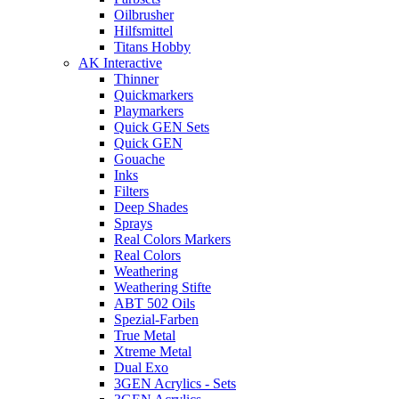
Oilbrusher
Hilfsmittel
Titans Hobby
AK Interactive
Thinner
Quickmarkers
Playmarkers
Quick GEN Sets
Quick GEN
Gouache
Inks
Filters
Deep Shades
Sprays
Real Colors Markers
Real Colors
Weathering
Weathering Stifte
ABT 502 Oils
Spezial-Farben
True Metal
Xtreme Metal
Dual Exo
3GEN Acrylics - Sets