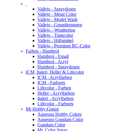
Vallejo - Spraydosen
Vallejo - Metal Color
Vallejo - Model Wash
Vallejo - Grundierungen
Vallejo - Weathering
Vallejo - Traincolor
Vallejo - Hilfsmittel
Vallejo - Premium RC-Color
Farben - Humbrol
Humbrol - Email
Humbrol - Acryl
Humbrol - Spraydosen
ICM, Italeri, Heller & Lifecolor
ICM - Acrylfarben
ICM - Farbsets
Lifecolor - Farben
Heller - Acrylfarben
Italeri - Acrylfarben
Lifecolor - Farbsets
Mr Hobby-Gunze
Aqueous Hobby Colors
Aqueous Gundam Color
Gundam Color
Mr. Color Spray