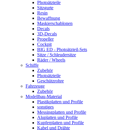
Photoätzteile
Sitzgurte
Resin
Bewaffnung
Maskierschablonen
Decals
3D-Decals
Propeller
Cockpit
BIG ED - Photoätzteil-Sets
Sitze / Schleudersitze
Räder / Wheels
Schiffe
Zubehör
Photoätzteile
Geschützrohre
Fahrzeuge
Zubehör
Modellbau-Material
Plastikplatten und Profile
sonstiges
Messingplatten und Profile
Aluplatten und Profile
Kupferplatten und Profile
Kabel und Drähte