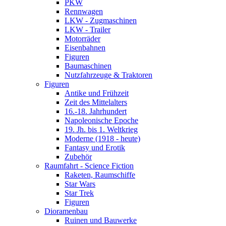
PKW
Rennwagen
LKW - Zugmaschinen
LKW - Trailer
Motorräder
Eisenbahnen
Figuren
Baumaschinen
Nutzfahrzeuge & Traktoren
Figuren
Antike und Frühzeit
Zeit des Mittelalters
16.-18. Jahrhundert
Napoleonische Epoche
19. Jh. bis 1. Weltkrieg
Moderne (1918 - heute)
Fantasy und Erotik
Zubehör
Raumfahrt - Science Fiction
Raketen, Raumschiffe
Star Wars
Star Trek
Figuren
Dioramenbau
Ruinen und Bauwerke