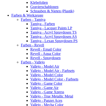
Klebefolien
Gravierschablonen
Schrauben & Nieten (Plastik)
Farben & Werkzeuge
Farben - Tamiya
Tamiya - Farben
Tamiya - Lacquer Paints LP
Tamiya - Acryl Spraydosen TS
Tamiya - Acryl Spraydosen AS
Tamiya - Lexan Spraydosen PS
Farben - Revell
Revell - Email Color
Revell - Aqua Color
Revell - Spraydosen
Farben - Vallejo
Vallejo - Model Air
Vallejo - Model Air - Farbsets
Vallejo - Model Color
Vallejo - Model Color - Farbsets
Vallejo - Game Color
Vallejo - Game Air
Vallejo - Game Xpress
Vallejo - True Metallic Metal
Vallejo - Panzer Aces
Vallejo - Mecha Color