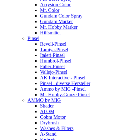
Acrysion Color
Mr. Color
Gundam Color Spray
Gundam Marker
Mr. Hobby Marker
Hilfsmittel
Pinsel
Revell-Pinsel
Tamiya-Pinsel
Italeri-Pinsel
Humbrol-Pinsel
Faller-Pinsel
Vallejo-Pinsel
AK Interactive - Pinsel
Pinsel - diverse Hersteller
Ammo by MIG -Pinsel
Mr. Hobby-Gunze Pinsel
AMMO by MIG
Shader
ATOM
Cobra Motor
Drybrush
Washes & Filters
A-Stand
Farbsets