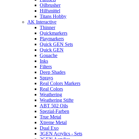
Oilbrusher
Hilfsmittel
Titans Hobby
AK Interactive
Thinner
Quickmarkers
Playmarkers
Quick GEN Sets
Quick GEN
Gouache
Inks
Filters
Deep Shades
Sprays
Real Colors Markers
Real Colors
Weathering
Weathering Stifte
ABT 502 Oils
Spezial-Farben
True Metal
Xtreme Metal
Dual Exo
3GEN Acrylics - Sets