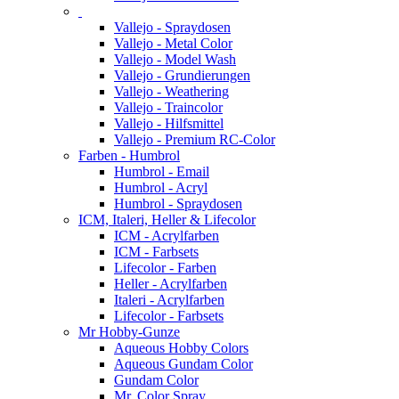
Vallejo - Spraydosen
Vallejo - Metal Color
Vallejo - Model Wash
Vallejo - Grundierungen
Vallejo - Weathering
Vallejo - Traincolor
Vallejo - Hilfsmittel
Vallejo - Premium RC-Color
Farben - Humbrol
Humbrol - Email
Humbrol - Acryl
Humbrol - Spraydosen
ICM, Italeri, Heller & Lifecolor
ICM - Acrylfarben
ICM - Farbsets
Lifecolor - Farben
Heller - Acrylfarben
Italeri - Acrylfarben
Lifecolor - Farbsets
Mr Hobby-Gunze
Aqueous Hobby Colors
Aqueous Gundam Color
Gundam Color
Mr. Color Spray