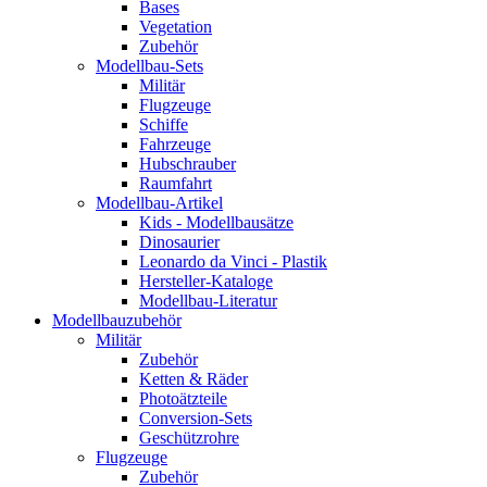
Bases
Vegetation
Zubehör
Modellbau-Sets
Militär
Flugzeuge
Schiffe
Fahrzeuge
Hubschrauber
Raumfahrt
Modellbau-Artikel
Kids - Modellbausätze
Dinosaurier
Leonardo da Vinci - Plastik
Hersteller-Kataloge
Modellbau-Literatur
Modellbauzubehör
Militär
Zubehör
Ketten & Räder
Photoätzteile
Conversion-Sets
Geschützrohre
Flugzeuge
Zubehör