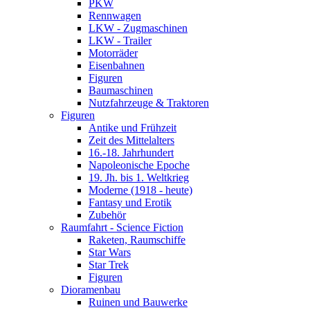
PKW
Rennwagen
LKW - Zugmaschinen
LKW - Trailer
Motorräder
Eisenbahnen
Figuren
Baumaschinen
Nutzfahrzeuge & Traktoren
Figuren
Antike und Frühzeit
Zeit des Mittelalters
16.-18. Jahrhundert
Napoleonische Epoche
19. Jh. bis 1. Weltkrieg
Moderne (1918 - heute)
Fantasy und Erotik
Zubehör
Raumfahrt - Science Fiction
Raketen, Raumschiffe
Star Wars
Star Trek
Figuren
Dioramenbau
Ruinen und Bauwerke