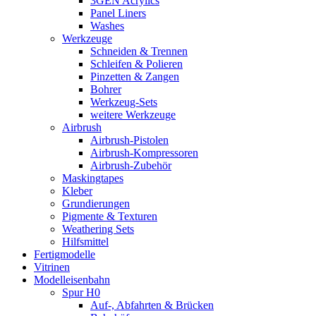
3GEN Acrylics
Panel Liners
Washes
Werkzeuge
Schneiden & Trennen
Schleifen & Polieren
Pinzetten & Zangen
Bohrer
Werkzeug-Sets
weitere Werkzeuge
Airbrush
Airbrush-Pistolen
Airbrush-Kompressoren
Airbrush-Zubehör
Maskingtapes
Kleber
Grundierungen
Pigmente & Texturen
Weathering Sets
Hilfsmittel
Fertigmodelle
Vitrinen
Modelleisenbahn
Spur H0
Auf-, Abfahrten & Brücken