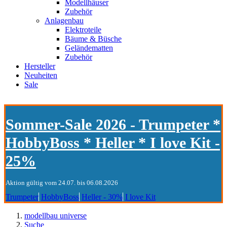
Modellhäuser
Zubehör
Anlagenbau
Elektroteile
Bäume & Büsche
Geländematten
Zubehör
Hersteller
Neuheiten
Sale
Sommer-Sale 2026 - Trumpeter *
HobbyBoss * Heller * I love Kit -
25%
Aktion gültig vom 24.07. bis 06.08.2026
Trumpeter
HobbyBoss
Heller - 30%
I love Kit
modellbau universe
Suche