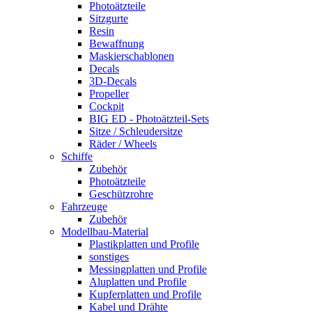
Photoätzteile
Sitzgurte
Resin
Bewaffnung
Maskierschablonen
Decals
3D-Decals
Propeller
Cockpit
BIG ED - Photoätzteil-Sets
Sitze / Schleudersitze
Räder / Wheels
Schiffe
Zubehör
Photoätzteile
Geschützrohre
Fahrzeuge
Zubehör
Modellbau-Material
Plastikplatten und Profile
sonstiges
Messingplatten und Profile
Aluplatten und Profile
Kupferplatten und Profile
Kabel und Drähte