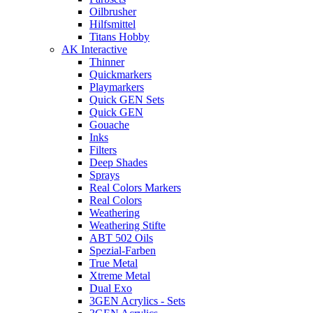
Oilbrusher
Hilfsmittel
Titans Hobby
AK Interactive
Thinner
Quickmarkers
Playmarkers
Quick GEN Sets
Quick GEN
Gouache
Inks
Filters
Deep Shades
Sprays
Real Colors Markers
Real Colors
Weathering
Weathering Stifte
ABT 502 Oils
Spezial-Farben
True Metal
Xtreme Metal
Dual Exo
3GEN Acrylics - Sets