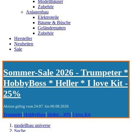
Modellhäuser
Zubehör
Anlagenbau
Elektroteile
Bäume & Büsche
Geländematten
Zubehör
Hersteller
Neuheiten
Sale
Sommer-Sale 2026 - Trumpeter *
HobbyBoss * Heller * I love Kit -
25%
Aktion gültig vom 24.07. bis 06.08.2026
Trumpeter
HobbyBoss
Heller - 30%
I love Kit
modellbau universe
Suche