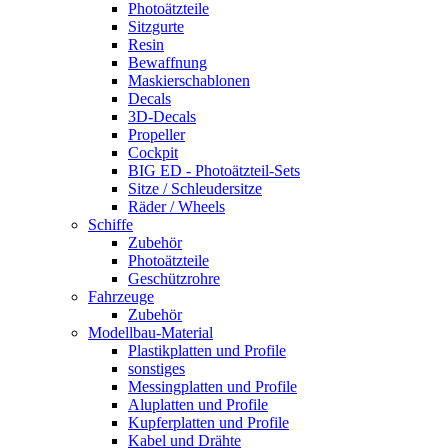
Photoätzteile
Sitzgurte
Resin
Bewaffnung
Maskierschablonen
Decals
3D-Decals
Propeller
Cockpit
BIG ED - Photoätzteil-Sets
Sitze / Schleudersitze
Räder / Wheels
Schiffe
Zubehör
Photoätzteile
Geschützrohre
Fahrzeuge
Zubehör
Modellbau-Material
Plastikplatten und Profile
sonstiges
Messingplatten und Profile
Aluplatten und Profile
Kupferplatten und Profile
Kabel und Drähte