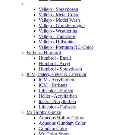
Vallejo - Spraydosen
Vallejo - Metal Color
Vallejo - Model Wash
Vallejo - Grundierungen
Vallejo - Weathering
Vallejo - Traincolor
Vallejo - Hilfsmittel
Vallejo - Premium RC-Color
Farben - Humbrol
Humbrol - Email
Humbrol - Acryl
Humbrol - Spraydosen
ICM, Italeri, Heller & Lifecolor
ICM - Acrylfarben
ICM - Farbsets
Lifecolor - Farben
Heller - Acrylfarben
Italeri - Acrylfarben
Lifecolor - Farbsets
Mr Hobby-Gunze
Aqueous Hobby Colors
Aqueous Gundam Color
Gundam Color
Mr. Color Spray