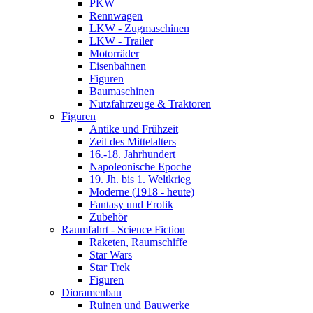
PKW
Rennwagen
LKW - Zugmaschinen
LKW - Trailer
Motorräder
Eisenbahnen
Figuren
Baumaschinen
Nutzfahrzeuge & Traktoren
Figuren
Antike und Frühzeit
Zeit des Mittelalters
16.-18. Jahrhundert
Napoleonische Epoche
19. Jh. bis 1. Weltkrieg
Moderne (1918 - heute)
Fantasy und Erotik
Zubehör
Raumfahrt - Science Fiction
Raketen, Raumschiffe
Star Wars
Star Trek
Figuren
Dioramenbau
Ruinen und Bauwerke