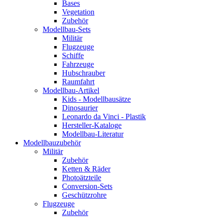
Bases
Vegetation
Zubehör
Modellbau-Sets
Militär
Flugzeuge
Schiffe
Fahrzeuge
Hubschrauber
Raumfahrt
Modellbau-Artikel
Kids - Modellbausätze
Dinosaurier
Leonardo da Vinci - Plastik
Hersteller-Kataloge
Modellbau-Literatur
Modellbauzubehör
Militär
Zubehör
Ketten & Räder
Photoätzteile
Conversion-Sets
Geschützrohre
Flugzeuge
Zubehör