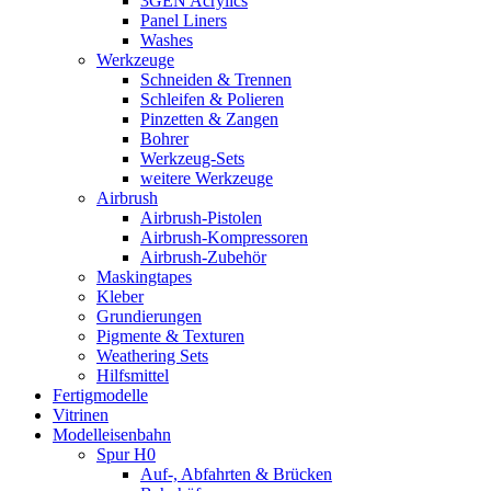
3GEN Acrylics
Panel Liners
Washes
Werkzeuge
Schneiden & Trennen
Schleifen & Polieren
Pinzetten & Zangen
Bohrer
Werkzeug-Sets
weitere Werkzeuge
Airbrush
Airbrush-Pistolen
Airbrush-Kompressoren
Airbrush-Zubehör
Maskingtapes
Kleber
Grundierungen
Pigmente & Texturen
Weathering Sets
Hilfsmittel
Fertigmodelle
Vitrinen
Modelleisenbahn
Spur H0
Auf-, Abfahrten & Brücken