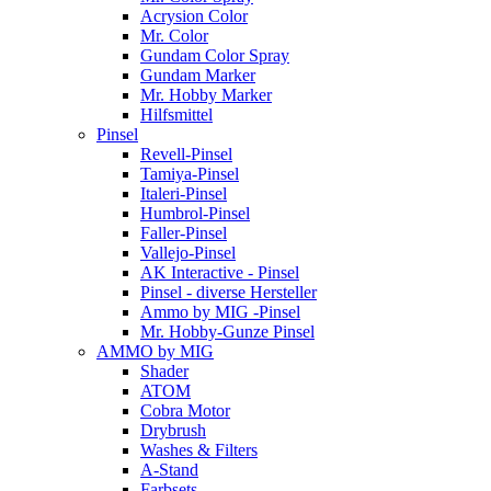
Acrysion Color
Mr. Color
Gundam Color Spray
Gundam Marker
Mr. Hobby Marker
Hilfsmittel
Pinsel
Revell-Pinsel
Tamiya-Pinsel
Italeri-Pinsel
Humbrol-Pinsel
Faller-Pinsel
Vallejo-Pinsel
AK Interactive - Pinsel
Pinsel - diverse Hersteller
Ammo by MIG -Pinsel
Mr. Hobby-Gunze Pinsel
AMMO by MIG
Shader
ATOM
Cobra Motor
Drybrush
Washes & Filters
A-Stand
Farbsets