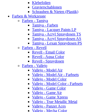
Klebefolien
Gravierschablonen
Schrauben & Nieten (Plastik)
Farben & Werkzeuge
Farben - Tamiya
Tamiya - Farben
Tamiya - Lacquer Paints LP
Tamiya - Acryl Spraydosen TS
Tamiya - Acryl Spraydosen AS
Tamiya - Lexan Spraydosen PS
Farben - Revell
Revell - Email Color
Revell - Aqua Color
Revell - Spraydosen
Farben - Vallejo
Vallejo - Model Air
Vallejo - Model Air - Farbsets
Vallejo - Model Color
Vallejo - Model Color - Farbsets
Vallejo - Game Color
Vallejo - Game Air
Vallejo - Game Xpress
Vallejo - True Metallic Metal
Vallejo - Panzer Aces
Vallejo - Mecha Color