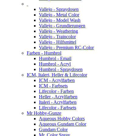
Vallejo - Spraydosen
Vallejo - Metal Color
Vallejo - Model Wash
Vallejo - Grundierungen
Vallejo - Weathering
Vallejo - Traincolor
Vallejo - Hilfsmittel
Vallejo - Premium RC-Color
Farben - Humbrol
Humbrol - Email
Humbrol - Acryl
Humbrol - Spraydosen
ICM, Italeri, Heller & Lifecolor
ICM - Acrylfarben
ICM - Farbsets
Lifecolor - Farben
Heller - Acrylfarben
Italeri - Acrylfarben
Lifecolor - Farbsets
Mr Hobby-Gunze
Aqueous Hobby Colors
Aqueous Gundam Color
Gundam Color
Mr. Color Spray