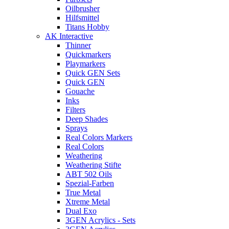
Oilbrusher
Hilfsmittel
Titans Hobby
AK Interactive
Thinner
Quickmarkers
Playmarkers
Quick GEN Sets
Quick GEN
Gouache
Inks
Filters
Deep Shades
Sprays
Real Colors Markers
Real Colors
Weathering
Weathering Stifte
ABT 502 Oils
Spezial-Farben
True Metal
Xtreme Metal
Dual Exo
3GEN Acrylics - Sets