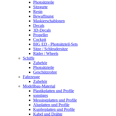
Photoätzteile
Sitzgurte
Resin
Bewaffnung
Maskierschablonen
Decals
3D-Decals
Propeller
Cockpit
BIG ED - Photoätzteil-Sets
Sitze / Schleudersitze
Räder / Wheels
Schiffe
Zubehör
Photoätzteile
Geschützrohre
Fahrzeuge
Zubehör
Modellbau-Material
Plastikplatten und Profile
sonstiges
Messingplatten und Profile
Aluplatten und Profile
Kupferplatten und Profile
Kabel und Drähte