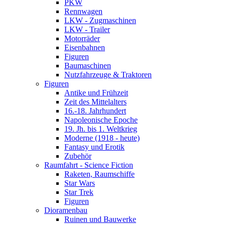
PKW
Rennwagen
LKW - Zugmaschinen
LKW - Trailer
Motorräder
Eisenbahnen
Figuren
Baumaschinen
Nutzfahrzeuge & Traktoren
Figuren
Antike und Frühzeit
Zeit des Mittelalters
16.-18. Jahrhundert
Napoleonische Epoche
19. Jh. bis 1. Weltkrieg
Moderne (1918 - heute)
Fantasy und Erotik
Zubehör
Raumfahrt - Science Fiction
Raketen, Raumschiffe
Star Wars
Star Trek
Figuren
Dioramenbau
Ruinen und Bauwerke