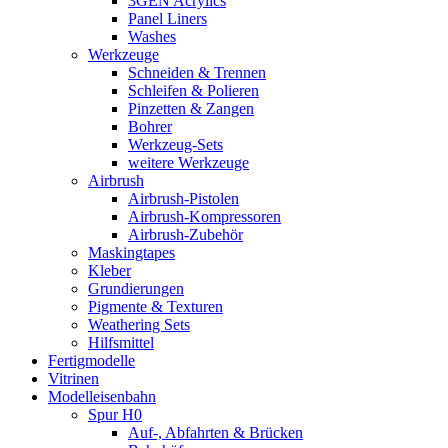
3GEN Acrylics
Panel Liners
Washes
Werkzeuge
Schneiden & Trennen
Schleifen & Polieren
Pinzetten & Zangen
Bohrer
Werkzeug-Sets
weitere Werkzeuge
Airbrush
Airbrush-Pistolen
Airbrush-Kompressoren
Airbrush-Zubehör
Maskingtapes
Kleber
Grundierungen
Pigmente & Texturen
Weathering Sets
Hilfsmittel
Fertigmodelle
Vitrinen
Modelleisenbahn
Spur H0
Auf-, Abfahrten & Brücken