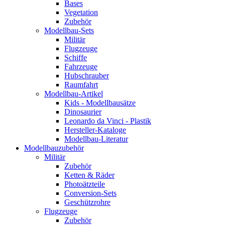
Bases
Vegetation
Zubehör
Modellbau-Sets
Militär
Flugzeuge
Schiffe
Fahrzeuge
Hubschrauber
Raumfahrt
Modellbau-Artikel
Kids - Modellbausätze
Dinosaurier
Leonardo da Vinci - Plastik
Hersteller-Kataloge
Modellbau-Literatur
Modellbauzubehör
Militär
Zubehör
Ketten & Räder
Photoätzteile
Conversion-Sets
Geschützrohre
Flugzeuge
Zubehör