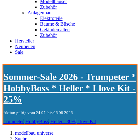
Modellhäuser
Zubehör
Anlagenbau
Elektroteile
Bäume & Büsche
Geländematten
Zubehör
Hersteller
Neuheiten
Sale
Sommer-Sale 2026 - Trumpeter *
HobbyBoss * Heller * I love Kit -
25%
Aktion gültig vom 24.07. bis 06.08.2026
Trumpeter
HobbyBoss
Heller - 30%
I love Kit
modellbau universe
Suche