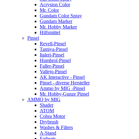
Acrysion Color
Mr. Color
Gundam Color Spray
Gundam Marker
Mr. Hobby Marker
Hilfsmittel
Pinsel
Revell-Pinsel
Tamiya-Pinsel
Italeri-Pinsel
Humbrol-Pinsel
Faller-Pinsel
Vallejo-Pinsel
AK Interactive - Pinsel
Pinsel - diverse Hersteller
Ammo by MIG -Pinsel
Mr. Hobby-Gunze Pinsel
AMMO by MIG
Shader
ATOM
Cobra Motor
Drybrush
Washes & Filters
A-Stand
Farbsets