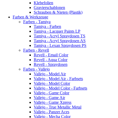
Klebefolien
Gravierschablonen
Schrauben & Nieten (Plastik)
Farben & Werkzeuge
Farben - Tamiya
Tamiya - Farben
Tamiya - Lacquer Paints LP
Tamiya - Acryl Spraydosen TS
Tamiya - Acryl Spraydosen AS
Tamiya - Lexan Spraydosen PS
Farben - Revell
Revell - Email Color
Revell - Aqua Color
Revell - Spraydosen
Farben - Vallejo
Vallejo - Model Air
Vallejo - Model Air - Farbsets
Vallejo - Model Color
Vallejo - Model Color - Farbsets
Vallejo - Game Color
Vallejo - Game Air
Vallejo - Game Xpress
Vallejo - True Metallic Metal
Vallejo - Panzer Aces
Vallejo - Mecha Color