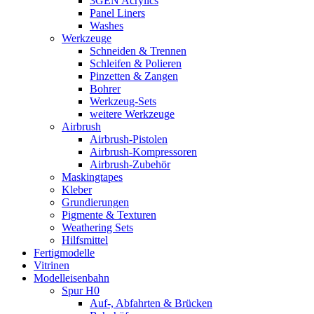
3GEN Acrylics
Panel Liners
Washes
Werkzeuge
Schneiden & Trennen
Schleifen & Polieren
Pinzetten & Zangen
Bohrer
Werkzeug-Sets
weitere Werkzeuge
Airbrush
Airbrush-Pistolen
Airbrush-Kompressoren
Airbrush-Zubehör
Maskingtapes
Kleber
Grundierungen
Pigmente & Texturen
Weathering Sets
Hilfsmittel
Fertigmodelle
Vitrinen
Modelleisenbahn
Spur H0
Auf-, Abfahrten & Brücken