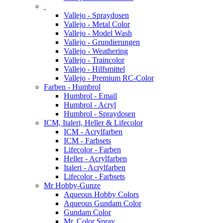
Vallejo - Spraydosen
Vallejo - Metal Color
Vallejo - Model Wash
Vallejo - Grundierungen
Vallejo - Weathering
Vallejo - Traincolor
Vallejo - Hilfsmittel
Vallejo - Premium RC-Color
Farben - Humbrol
Humbrol - Email
Humbrol - Acryl
Humbrol - Spraydosen
ICM, Italeri, Heller & Lifecolor
ICM - Acrylfarben
ICM - Farbsets
Lifecolor - Farben
Heller - Acrylfarben
Italeri - Acrylfarben
Lifecolor - Farbsets
Mr Hobby-Gunze
Aqueous Hobby Colors
Aqueous Gundam Color
Gundam Color
Mr. Color Spray