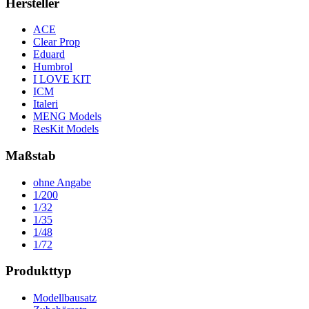
Hersteller
ACE
Clear Prop
Eduard
Humbrol
I LOVE KIT
ICM
Italeri
MENG Models
ResKit Models
Maßstab
ohne Angabe
1/200
1/32
1/35
1/48
1/72
Produkttyp
Modellbausatz