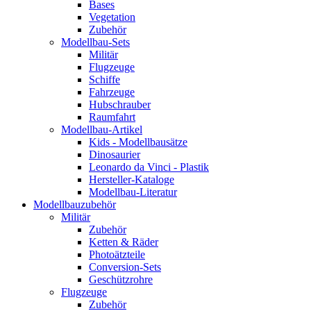
Bases
Vegetation
Zubehör
Modellbau-Sets
Militär
Flugzeuge
Schiffe
Fahrzeuge
Hubschrauber
Raumfahrt
Modellbau-Artikel
Kids - Modellbausätze
Dinosaurier
Leonardo da Vinci - Plastik
Hersteller-Kataloge
Modellbau-Literatur
Modellbauzubehör
Militär
Zubehör
Ketten & Räder
Photoätzteile
Conversion-Sets
Geschützrohre
Flugzeuge
Zubehör