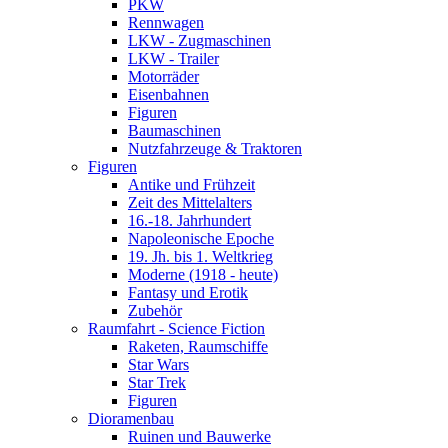
PKW
Rennwagen
LKW - Zugmaschinen
LKW - Trailer
Motorräder
Eisenbahnen
Figuren
Baumaschinen
Nutzfahrzeuge & Traktoren
Figuren
Antike und Frühzeit
Zeit des Mittelalters
16.-18. Jahrhundert
Napoleonische Epoche
19. Jh. bis 1. Weltkrieg
Moderne (1918 - heute)
Fantasy und Erotik
Zubehör
Raumfahrt - Science Fiction
Raketen, Raumschiffe
Star Wars
Star Trek
Figuren
Dioramenbau
Ruinen und Bauwerke