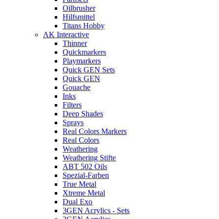
Oilbrusher
Hilfsmittel
Titans Hobby
AK Interactive
Thinner
Quickmarkers
Playmarkers
Quick GEN Sets
Quick GEN
Gouache
Inks
Filters
Deep Shades
Sprays
Real Colors Markers
Real Colors
Weathering
Weathering Stifte
ABT 502 Oils
Spezial-Farben
True Metal
Xtreme Metal
Dual Exo
3GEN Acrylics - Sets