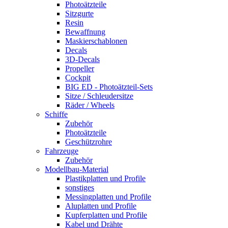
Photoätzteile
Sitzgurte
Resin
Bewaffnung
Maskierschablonen
Decals
3D-Decals
Propeller
Cockpit
BIG ED - Photoätzteil-Sets
Sitze / Schleudersitze
Räder / Wheels
Schiffe
Zubehör
Photoätzteile
Geschützrohre
Fahrzeuge
Zubehör
Modellbau-Material
Plastikplatten und Profile
sonstiges
Messingplatten und Profile
Aluplatten und Profile
Kupferplatten und Profile
Kabel und Drähte