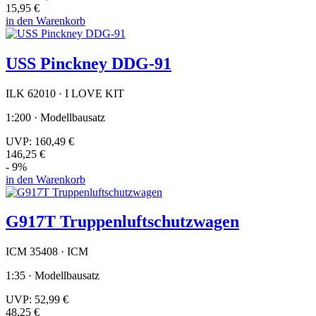
15,95 €
in den Warenkorb
USS Pinckney DDG-91
ILK 62010 · I LOVE KIT
1:200 · Modellbausatz
UVP:
160,49 €
146,25 €
- 9%
in den Warenkorb
G917T Truppenluftschutzwagen
ICM 35408 · ICM
1:35 · Modellbausatz
UVP:
52,99 €
48,25 €