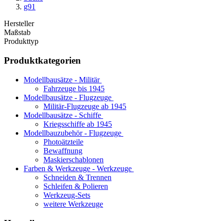
g91
Hersteller
Maßstab
Produkttyp
Produktkategorien
Modellbausätze - Militär
Fahrzeuge bis 1945
Modellbausätze - Flugzeuge
Militär-Flugzeuge ab 1945
Modellbausätze - Schiffe
Kriegsschiffe ab 1945
Modellbauzubehör - Flugzeuge
Photoätzteile
Bewaffnung
Maskierschablonen
Farben & Werkzeuge - Werkzeuge
Schneiden & Trennen
Schleifen & Polieren
Werkzeug-Sets
weitere Werkzeuge