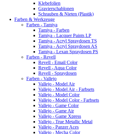
Klebefolien
Gravierschablonen
Schrauben & Nieten (Plastik)
Farben & Werkzeuge
Farben - Tamiya
Tamiya - Farben
Tamiya - Lacquer Paints LP
Tamiya - Acryl Spraydosen TS
Tamiya - Acryl Spraydosen AS
Tamiya - Lexan Spraydosen PS
Farben - Revell
Revell - Email Color
Revell - Aqua Color
Revell - Spraydosen
Farben - Vallejo
Vallejo - Model Air
Vallejo - Model Air - Farbsets
Vallejo - Model Color
Vallejo - Model Color - Farbsets
Vallejo - Game Color
Vallejo - Game Air
Vallejo - Game Xpress
Vallejo - True Metallic Metal
Vallejo - Panzer Aces
Vallejo - Mecha Color