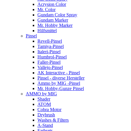
Acrysion Color
Mr. Color
Gundam Color Spray
Gundam Marker
Mr. Hobby Marker
Hilfsmittel
Pinsel
Revell-Pinsel
Tamiya-Pinsel
Italeri-Pinsel
Humbrol-Pinsel
Faller-Pinsel
Vallejo-Pinsel
AK Interactive - Pinsel
Pinsel - diverse Hersteller
Ammo by MIG -Pinsel
Mr. Hobby-Gunze Pinsel
AMMO by MIG
Shader
ATOM
Cobra Motor
Drybrush
Washes & Filters
A-Stand
Farbsets