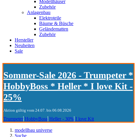
Modellhäuser
Zubehör
Anlagenbau
Elektroteile
Bäume & Büsche
Geländematten
Zubehör
Hersteller
Neuheiten
Sale
Sommer-Sale 2026 - Trumpeter *
HobbyBoss * Heller * I love Kit -
25%
Aktion gültig vom 24.07. bis 06.08.2026
Trumpeter
HobbyBoss
Heller - 30%
I love Kit
modellbau universe
Suche