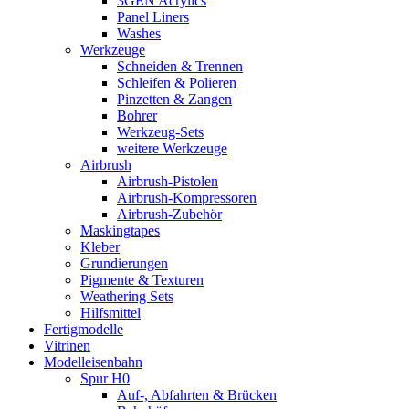
3GEN Acrylics
Panel Liners
Washes
Werkzeuge
Schneiden & Trennen
Schleifen & Polieren
Pinzetten & Zangen
Bohrer
Werkzeug-Sets
weitere Werkzeuge
Airbrush
Airbrush-Pistolen
Airbrush-Kompressoren
Airbrush-Zubehör
Maskingtapes
Kleber
Grundierungen
Pigmente & Texturen
Weathering Sets
Hilfsmittel
Fertigmodelle
Vitrinen
Modelleisenbahn
Spur H0
Auf-, Abfahrten & Brücken