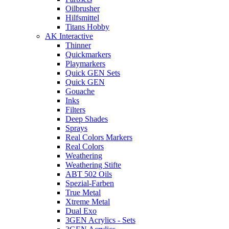
Oilbrusher
Hilfsmittel
Titans Hobby
AK Interactive
Thinner
Quickmarkers
Playmarkers
Quick GEN Sets
Quick GEN
Gouache
Inks
Filters
Deep Shades
Sprays
Real Colors Markers
Real Colors
Weathering
Weathering Stifte
ABT 502 Oils
Spezial-Farben
True Metal
Xtreme Metal
Dual Exo
3GEN Acrylics - Sets