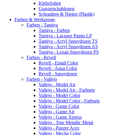
Klebefolien
Gravierschablonen
Schrauben & Nieten (Plastik)
Farben & Werkzeuge
Farben - Tamiya
Tamiya - Farben
Tamiya - Lacquer Paints LP
Tamiya - Acryl Spraydosen TS
Tamiya - Acryl Spraydosen AS
Tamiya - Lexan Spraydosen PS
Farben - Revell
Revell - Email Color
Revell - Aqua Color
Revell - Spraydosen
Farben - Vallejo
Vallejo - Model Air
Vallejo - Model Air - Farbsets
Vallejo - Model Color
Vallejo - Model Color - Farbsets
Vallejo - Game Color
Vallejo - Game Air
Vallejo - Game Xpress
Vallejo - True Metallic Metal
Vallejo - Panzer Aces
Vallejo - Mecha Color