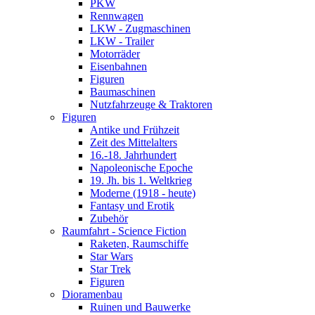
PKW
Rennwagen
LKW - Zugmaschinen
LKW - Trailer
Motorräder
Eisenbahnen
Figuren
Baumaschinen
Nutzfahrzeuge & Traktoren
Figuren
Antike und Frühzeit
Zeit des Mittelalters
16.-18. Jahrhundert
Napoleonische Epoche
19. Jh. bis 1. Weltkrieg
Moderne (1918 - heute)
Fantasy und Erotik
Zubehör
Raumfahrt - Science Fiction
Raketen, Raumschiffe
Star Wars
Star Trek
Figuren
Dioramenbau
Ruinen und Bauwerke