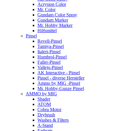
Acrysion Color
Mr. Color
Gundam Color Spray
Gundam Marker
Mr. Hobby Marker
Hilfsmittel
Pinsel
Revell-Pinsel
Tamiya-Pinsel
Italeri-Pinsel
Humbrol-Pinsel
Faller-Pinsel
Vallejo-Pinsel
AK Interactive - Pinsel
Pinsel - diverse Hersteller
Ammo by MIG -Pinsel
Mr. Hobby-Gunze Pinsel
AMMO by MIG
Shader
ATOM
Cobra Motor
Drybrush
Washes & Filters
A-Stand
Farbsets