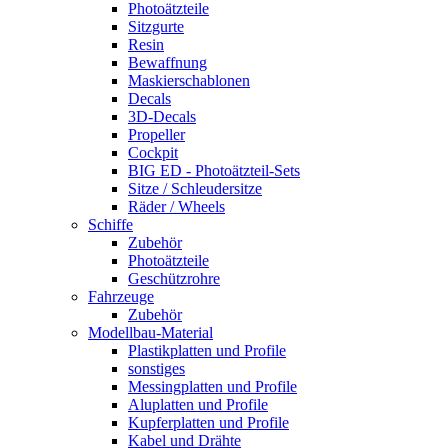
Photoätzteile
Sitzgurte
Resin
Bewaffnung
Maskierschablonen
Decals
3D-Decals
Propeller
Cockpit
BIG ED - Photoätzteil-Sets
Sitze / Schleudersitze
Räder / Wheels
Schiffe
Zubehör
Photoätzteile
Geschützrohre
Fahrzeuge
Zubehör
Modellbau-Material
Plastikplatten und Profile
sonstiges
Messingplatten und Profile
Aluplatten und Profile
Kupferplatten und Profile
Kabel und Drähte