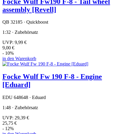
Focke Wulf Fw190 F-8 - Tail wheel
assembly [Revell]
QB 32185 · Quickboost
1:32 · Zubehörsatz
UVP:
9,99 €
9,00 €
- 10%
in den Warenkorb
Focke Wulf Fw 190 F-8 - Engine
[Eduard]
EDU 648648 · Eduard
1:48 · Zubehörsatz
UVP:
29,39 €
25,75 €
- 12%
in den Warenkorb