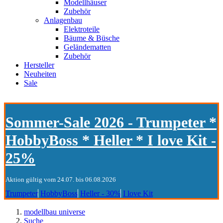
Modellhäuser
Zubehör
Anlagenbau
Elektroteile
Bäume & Büsche
Geländematten
Zubehör
Hersteller
Neuheiten
Sale
Sommer-Sale 2026 - Trumpeter *
HobbyBoss * Heller * I love Kit -
25%
Aktion gültig vom 24.07. bis 06.08.2026
Trumpeter
HobbyBoss
Heller - 30%
I love Kit
modellbau universe
Suche