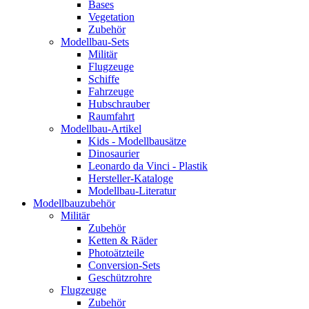
Bases
Vegetation
Zubehör
Modellbau-Sets
Militär
Flugzeuge
Schiffe
Fahrzeuge
Hubschrauber
Raumfahrt
Modellbau-Artikel
Kids - Modellbausätze
Dinosaurier
Leonardo da Vinci - Plastik
Hersteller-Kataloge
Modellbau-Literatur
Modellbauzubehör
Militär
Zubehör
Ketten & Räder
Photoätzteile
Conversion-Sets
Geschützrohre
Flugzeuge
Zubehör