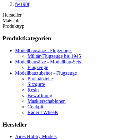
fw190f
Hersteller
Maßstab
Produkttyp
Produktkategorien
Modellbausätze - Flugzeuge
Militär-Flugzeuge bis 1945
Modellbausätze - Modellbau-Sets
Flugzeuge
Modellbauzubehör - Flugzeuge
Photoätzteile
Sitzgurte
Resin
Bewaffnung
Maskierschablonen
Cockpit
Räder / Wheels
Hersteller
Aires Hobby Models