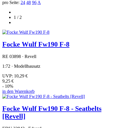
pro Seite:
24
48
96
A
1 / 2
Focke Wulf Fw190 F-8
RE 03898 · Revell
1:72 · Modellbausatz
UVP:
10,29 €
9,25 €
- 10%
in den Warenkorb
Focke Wulf Fw190 F-8 - Seatbelts
[Revell]