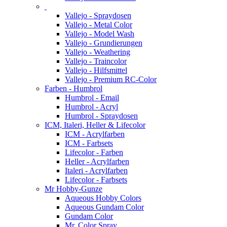
Vallejo - Spraydosen
Vallejo - Metal Color
Vallejo - Model Wash
Vallejo - Grundierungen
Vallejo - Weathering
Vallejo - Traincolor
Vallejo - Hilfsmittel
Vallejo - Premium RC-Color
Farben - Humbrol
Humbrol - Email
Humbrol - Acryl
Humbrol - Spraydosen
ICM, Italeri, Heller & Lifecolor
ICM - Acrylfarben
ICM - Farbsets
Lifecolor - Farben
Heller - Acrylfarben
Italeri - Acrylfarben
Lifecolor - Farbsets
Mr Hobby-Gunze
Aqueous Hobby Colors
Aqueous Gundam Color
Gundam Color
Mr. Color Spray