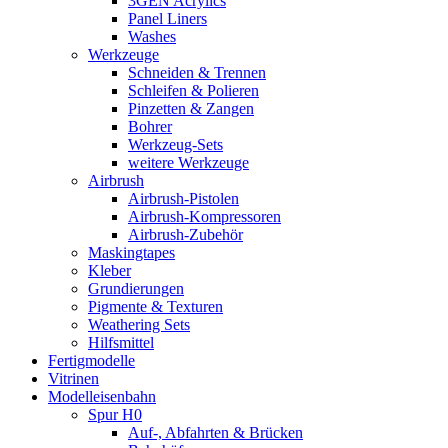
3GEN Acrylics
Panel Liners
Washes
Werkzeuge
Schneiden & Trennen
Schleifen & Polieren
Pinzetten & Zangen
Bohrer
Werkzeug-Sets
weitere Werkzeuge
Airbrush
Airbrush-Pistolen
Airbrush-Kompressoren
Airbrush-Zubehör
Maskingtapes
Kleber
Grundierungen
Pigmente & Texturen
Weathering Sets
Hilfsmittel
Fertigmodelle
Vitrinen
Modelleisenbahn
Spur H0
Auf-, Abfahrten & Brücken