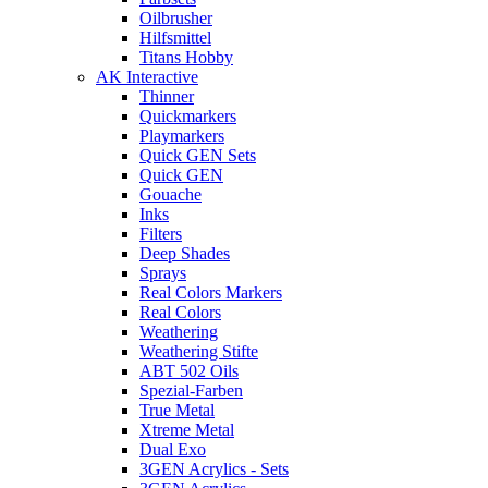
Oilbrusher
Hilfsmittel
Titans Hobby
AK Interactive
Thinner
Quickmarkers
Playmarkers
Quick GEN Sets
Quick GEN
Gouache
Inks
Filters
Deep Shades
Sprays
Real Colors Markers
Real Colors
Weathering
Weathering Stifte
ABT 502 Oils
Spezial-Farben
True Metal
Xtreme Metal
Dual Exo
3GEN Acrylics - Sets