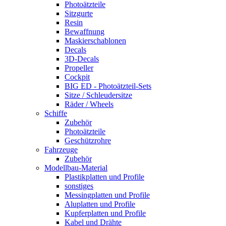
Photoätzteile
Sitzgurte
Resin
Bewaffnung
Maskierschablonen
Decals
3D-Decals
Propeller
Cockpit
BIG ED - Photoätzteil-Sets
Sitze / Schleudersitze
Räder / Wheels
Schiffe
Zubehör
Photoätzteile
Geschützrohre
Fahrzeuge
Zubehör
Modellbau-Material
Plastikplatten und Profile
sonstiges
Messingplatten und Profile
Aluplatten und Profile
Kupferplatten und Profile
Kabel und Drähte