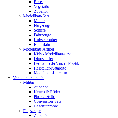
Bases
Vegetation
Zubehör
Modellbau-Sets
Militär
Flugzeuge
Schiffe
Fahrzeuge
Hubschrauber
Raumfahrt
Modellbau-Artikel
Kids - Modellbausätze
Dinosaurier
Leonardo da Vinci - Plastik
Hersteller-Kataloge
Modellbau-Literatur
Modellbauzubehör
Militär
Zubehör
Ketten & Räder
Photoätzteile
Conversion-Sets
Geschützrohre
Flugzeuge
Zubehör