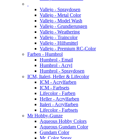
Vallejo - Spraydosen
Vallejo - Metal Color
Vallejo - Model Wash
Vallejo - Grundierungen
Vallejo - Weathering
Vallejo - Traincolor
Vallejo - Hilfsmittel
Vallejo - Premium RC-Color
Farben - Humbrol
Humbrol - Email
Humbrol - Acryl
Humbrol - Spraydosen
ICM, Italeri, Heller & Lifecolor
ICM - Acrylfarben
ICM - Farbsets
Lifecolor - Farben
Heller - Acrylfarben
Italeri - Acrylfarben
Lifecolor - Farbsets
Mr Hobby-Gunze
Aqueous Hobby Colors
Aqueous Gundam Color
Gundam Color
Mr. Color Spray