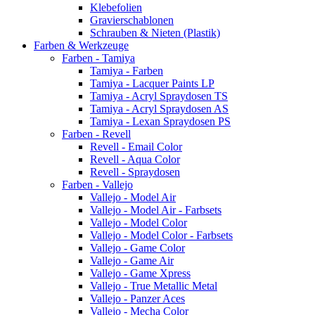
Klebefolien
Gravierschablonen
Schrauben & Nieten (Plastik)
Farben & Werkzeuge
Farben - Tamiya
Tamiya - Farben
Tamiya - Lacquer Paints LP
Tamiya - Acryl Spraydosen TS
Tamiya - Acryl Spraydosen AS
Tamiya - Lexan Spraydosen PS
Farben - Revell
Revell - Email Color
Revell - Aqua Color
Revell - Spraydosen
Farben - Vallejo
Vallejo - Model Air
Vallejo - Model Air - Farbsets
Vallejo - Model Color
Vallejo - Model Color - Farbsets
Vallejo - Game Color
Vallejo - Game Air
Vallejo - Game Xpress
Vallejo - True Metallic Metal
Vallejo - Panzer Aces
Vallejo - Mecha Color