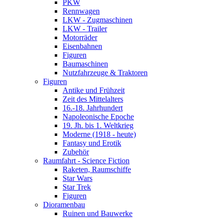
PKW
Rennwagen
LKW - Zugmaschinen
LKW - Trailer
Motorräder
Eisenbahnen
Figuren
Baumaschinen
Nutzfahrzeuge & Traktoren
Figuren
Antike und Frühzeit
Zeit des Mittelalters
16.-18. Jahrhundert
Napoleonische Epoche
19. Jh. bis 1. Weltkrieg
Moderne (1918 - heute)
Fantasy und Erotik
Zubehör
Raumfahrt - Science Fiction
Raketen, Raumschiffe
Star Wars
Star Trek
Figuren
Dioramenbau
Ruinen und Bauwerke