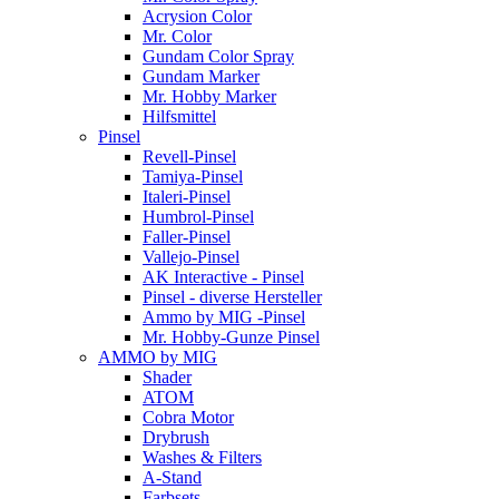
Acrysion Color
Mr. Color
Gundam Color Spray
Gundam Marker
Mr. Hobby Marker
Hilfsmittel
Pinsel
Revell-Pinsel
Tamiya-Pinsel
Italeri-Pinsel
Humbrol-Pinsel
Faller-Pinsel
Vallejo-Pinsel
AK Interactive - Pinsel
Pinsel - diverse Hersteller
Ammo by MIG -Pinsel
Mr. Hobby-Gunze Pinsel
AMMO by MIG
Shader
ATOM
Cobra Motor
Drybrush
Washes & Filters
A-Stand
Farbsets