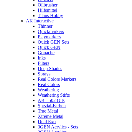
Oilbrusher
Hilfsmittel
Titans Hobby
AK Interactive
Thinner
Quickmarkers
Playmarkers
Quick GEN Sets
Quick GEN
Gouache
Inks
Filters
Deep Shades
Sprays
Real Colors Markers
Real Colors
Weathering
Weathering Stifte
ABT 502 Oils
Spezial-Farben
True Metal
Xtreme Metal
Dual Exo
3GEN Acrylics - Sets