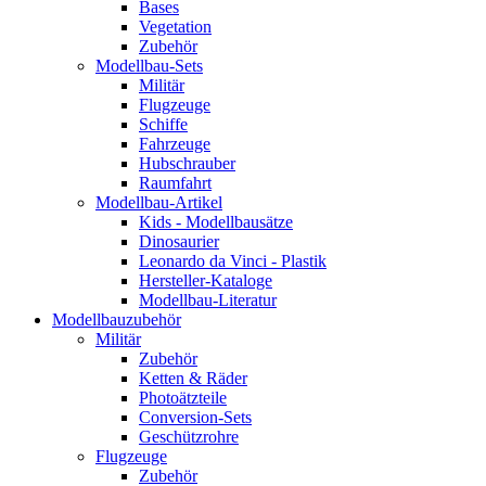
Bases
Vegetation
Zubehör
Modellbau-Sets
Militär
Flugzeuge
Schiffe
Fahrzeuge
Hubschrauber
Raumfahrt
Modellbau-Artikel
Kids - Modellbausätze
Dinosaurier
Leonardo da Vinci - Plastik
Hersteller-Kataloge
Modellbau-Literatur
Modellbauzubehör
Militär
Zubehör
Ketten & Räder
Photoätzteile
Conversion-Sets
Geschützrohre
Flugzeuge
Zubehör