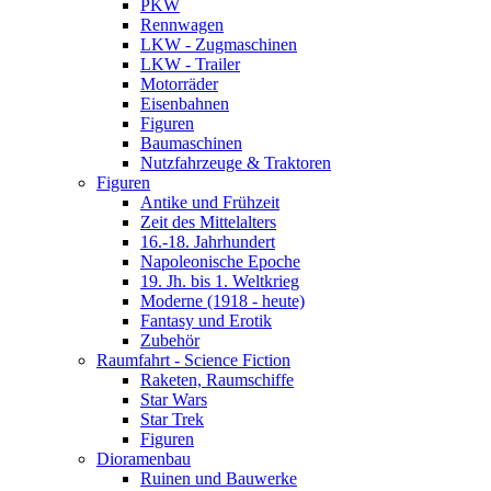
PKW
Rennwagen
LKW - Zugmaschinen
LKW - Trailer
Motorräder
Eisenbahnen
Figuren
Baumaschinen
Nutzfahrzeuge & Traktoren
Figuren
Antike und Frühzeit
Zeit des Mittelalters
16.-18. Jahrhundert
Napoleonische Epoche
19. Jh. bis 1. Weltkrieg
Moderne (1918 - heute)
Fantasy und Erotik
Zubehör
Raumfahrt - Science Fiction
Raketen, Raumschiffe
Star Wars
Star Trek
Figuren
Dioramenbau
Ruinen und Bauwerke