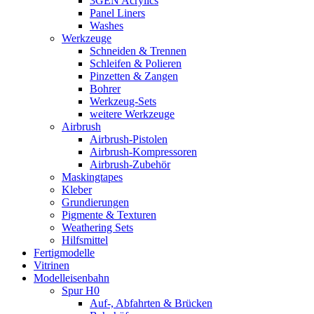
3GEN Acrylics
Panel Liners
Washes
Werkzeuge
Schneiden & Trennen
Schleifen & Polieren
Pinzetten & Zangen
Bohrer
Werkzeug-Sets
weitere Werkzeuge
Airbrush
Airbrush-Pistolen
Airbrush-Kompressoren
Airbrush-Zubehör
Maskingtapes
Kleber
Grundierungen
Pigmente & Texturen
Weathering Sets
Hilfsmittel
Fertigmodelle
Vitrinen
Modelleisenbahn
Spur H0
Auf-, Abfahrten & Brücken