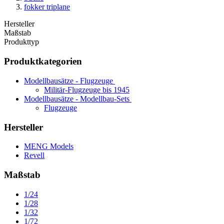
fokker triplane
Hersteller
Maßstab
Produkttyp
Produktkategorien
Modellbausätze - Flugzeuge
Militär-Flugzeuge bis 1945
Modellbausätze - Modellbau-Sets
Flugzeuge
Hersteller
MENG Models
Revell
Maßstab
1/24
1/28
1/32
1/72