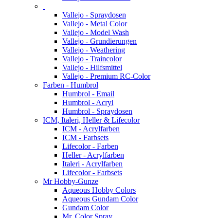
Vallejo - Spraydosen
Vallejo - Metal Color
Vallejo - Model Wash
Vallejo - Grundierungen
Vallejo - Weathering
Vallejo - Traincolor
Vallejo - Hilfsmittel
Vallejo - Premium RC-Color
Farben - Humbrol
Humbrol - Email
Humbrol - Acryl
Humbrol - Spraydosen
ICM, Italeri, Heller & Lifecolor
ICM - Acrylfarben
ICM - Farbsets
Lifecolor - Farben
Heller - Acrylfarben
Italeri - Acrylfarben
Lifecolor - Farbsets
Mr Hobby-Gunze
Aqueous Hobby Colors
Aqueous Gundam Color
Gundam Color
Mr. Color Spray