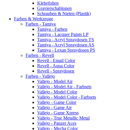
Klebefolien
Gravierschablonen
Schrauben & Nieten (Plastik)
Farben & Werkzeuge
Farben - Tamiya
Tamiya - Farben
Tamiya - Lacquer Paints LP
Tamiya - Acryl Spraydosen TS
Tamiya - Acryl Spraydosen AS
Tamiya - Lexan Spraydosen PS
Farben - Revell
Revell - Email Color
Revell - Aqua Color
Revell - Spraydosen
Farben - Vallejo
Vallejo - Model Air
Vallejo - Model Air - Farbsets
Vallejo - Model Color
Vallejo - Model Color - Farbsets
Vallejo - Game Color
Vallejo - Game Air
Vallejo - Game Xpress
Vallejo - True Metallic Metal
Vallejo - Panzer Aces
Vallejo - Mecha Color