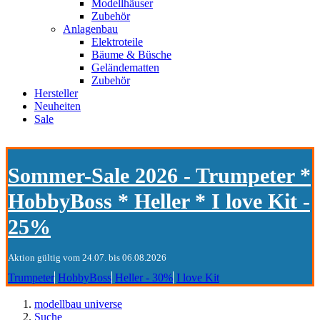
Modellhäuser
Zubehör
Anlagenbau
Elektroteile
Bäume & Büsche
Geländematten
Zubehör
Hersteller
Neuheiten
Sale
Sommer-Sale 2026 - Trumpeter *
HobbyBoss * Heller * I love Kit -
25%
Aktion gültig vom 24.07. bis 06.08.2026
Trumpeter
HobbyBoss
Heller - 30%
I love Kit
modellbau universe
Suche