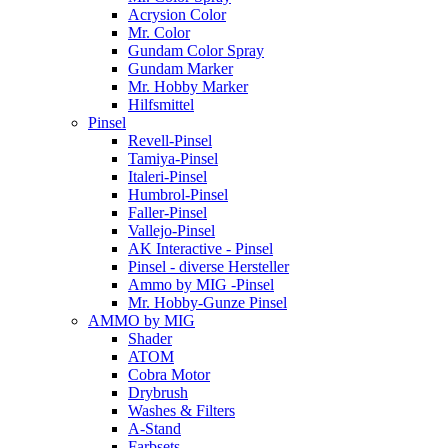
Acrysion Color
Mr. Color
Gundam Color Spray
Gundam Marker
Mr. Hobby Marker
Hilfsmittel
Pinsel
Revell-Pinsel
Tamiya-Pinsel
Italeri-Pinsel
Humbrol-Pinsel
Faller-Pinsel
Vallejo-Pinsel
AK Interactive - Pinsel
Pinsel - diverse Hersteller
Ammo by MIG -Pinsel
Mr. Hobby-Gunze Pinsel
AMMO by MIG
Shader
ATOM
Cobra Motor
Drybrush
Washes & Filters
A-Stand
Farbsets