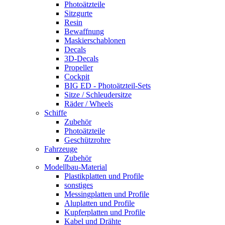
Photoätzteile
Sitzgurte
Resin
Bewaffnung
Maskierschablonen
Decals
3D-Decals
Propeller
Cockpit
BIG ED - Photoätzteil-Sets
Sitze / Schleudersitze
Räder / Wheels
Schiffe
Zubehör
Photoätzteile
Geschützrohre
Fahrzeuge
Zubehör
Modellbau-Material
Plastikplatten und Profile
sonstiges
Messingplatten und Profile
Aluplatten und Profile
Kupferplatten und Profile
Kabel und Drähte