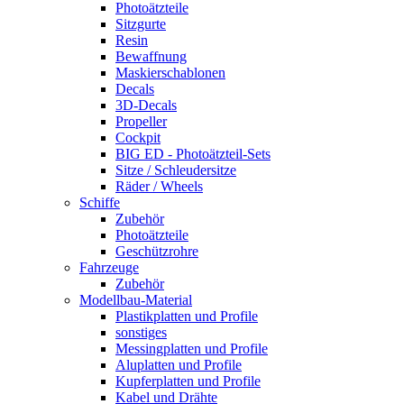
Photoätzteile
Sitzgurte
Resin
Bewaffnung
Maskierschablonen
Decals
3D-Decals
Propeller
Cockpit
BIG ED - Photoätzteil-Sets
Sitze / Schleudersitze
Räder / Wheels
Schiffe
Zubehör
Photoätzteile
Geschützrohre
Fahrzeuge
Zubehör
Modellbau-Material
Plastikplatten und Profile
sonstiges
Messingplatten und Profile
Aluplatten und Profile
Kupferplatten und Profile
Kabel und Drähte