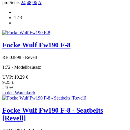
pro Seite:
24
48
96
A
1 / 3
Focke Wulf Fw190 F-8
RE 03898 · Revell
1:72 · Modellbausatz
UVP:
10,29 €
9,25 €
- 10%
in den Warenkorb
Focke Wulf Fw190 F-8 - Seatbelts
[Revell]