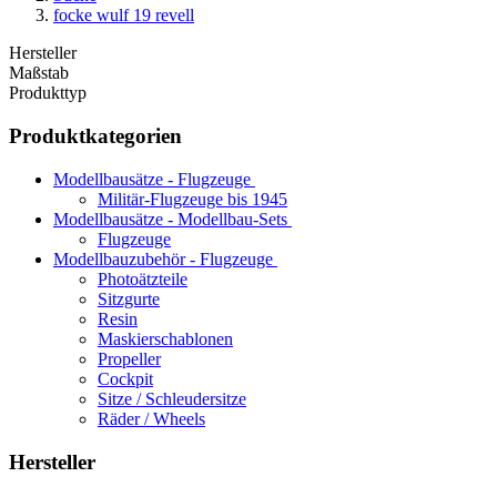
focke wulf 19 revell
Hersteller
Maßstab
Produkttyp
Produktkategorien
Modellbausätze - Flugzeuge
Militär-Flugzeuge bis 1945
Modellbausätze - Modellbau-Sets
Flugzeuge
Modellbauzubehör - Flugzeuge
Photoätzteile
Sitzgurte
Resin
Maskierschablonen
Propeller
Cockpit
Sitze / Schleudersitze
Räder / Wheels
Hersteller