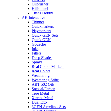
Oilbrusher
Hilfsmittel
Titans Hobby
AK Interactive
Thinner
Quickmarkers
Playmarkers
Quick GEN Sets
Quick GEN
Gouache
Inks
Filters
Deep Shades
Sprays
Real Colors Markers
Real Colors
Weathering
Weathering Stifte
ABT 502 Oils
Spezial-Farben
True Metal
Xtreme Metal
Dual Exo
3GEN Acrylics - Sets