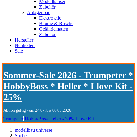
Modellhäuser
Zubehör
Anlagenbau
Elektroteile
Bäume & Büsche
Geländematten
Zubehör
Hersteller
Neuheiten
Sale
Sommer-Sale 2026 - Trumpeter *
HobbyBoss * Heller * I love Kit -
25%
Aktion gültig vom 24.07. bis 06.08.2026
Trumpeter
HobbyBoss
Heller - 30%
I love Kit
modellbau universe
Suche