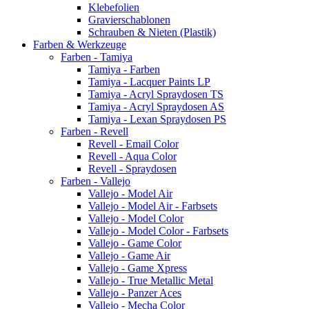
Klebefolien
Gravierschablonen
Schrauben & Nieten (Plastik)
Farben & Werkzeuge
Farben - Tamiya
Tamiya - Farben
Tamiya - Lacquer Paints LP
Tamiya - Acryl Spraydosen TS
Tamiya - Acryl Spraydosen AS
Tamiya - Lexan Spraydosen PS
Farben - Revell
Revell - Email Color
Revell - Aqua Color
Revell - Spraydosen
Farben - Vallejo
Vallejo - Model Air
Vallejo - Model Air - Farbsets
Vallejo - Model Color
Vallejo - Model Color - Farbsets
Vallejo - Game Color
Vallejo - Game Air
Vallejo - Game Xpress
Vallejo - True Metallic Metal
Vallejo - Panzer Aces
Vallejo - Mecha Color