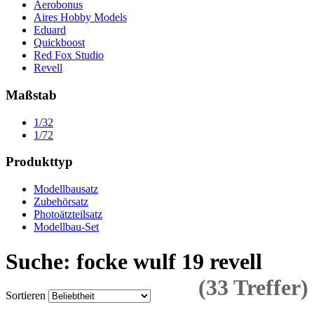
Aerobonus
Aires Hobby Models
Eduard
Quickboost
Red Fox Studio
Revell
Maßstab
1/32
1/72
Produkttyp
Modellbausatz
Zubehörsatz
Photoätzteilsatz
Modellbau-Set
Suche: focke wulf 19 revell
(33 Treffer)
Sortieren