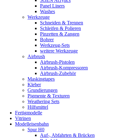
3GEN Acrylics
Panel Liners
Washes
Werkzeuge
Schneiden & Trennen
Schleifen & Polieren
Pinzetten & Zangen
Bohrer
Werkzeug-Sets
weitere Werkzeuge
Airbrush
Airbrush-Pistolen
Airbrush-Kompressoren
Airbrush-Zubehör
Maskingtapes
Kleber
Grundierungen
Pigmente & Texturen
Weathering Sets
Hilfsmittel
Fertigmodelle
Vitrinen
Modelleisenbahn
Spur H0
Auf-, Abfahrten & Brücken