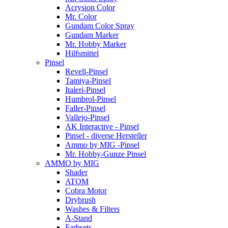
Acrysion Color
Mr. Color
Gundam Color Spray
Gundam Marker
Mr. Hobby Marker
Hilfsmittel
Pinsel
Revell-Pinsel
Tamiya-Pinsel
Italeri-Pinsel
Humbrol-Pinsel
Faller-Pinsel
Vallejo-Pinsel
AK Interactive - Pinsel
Pinsel - diverse Hersteller
Ammo by MIG -Pinsel
Mr. Hobby-Gunze Pinsel
AMMO by MIG
Shader
ATOM
Cobra Motor
Drybrush
Washes & Filters
A-Stand
Farbsets