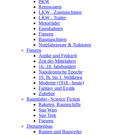
PKW
Rennwagen
LKW - Zugmaschinen
LKW - Trailer
Motorräder
Eisenbahnen
Figuren
Baumaschinen
Nutzfahrzeuge & Traktoren
Figuren
Antike und Frühzeit
Zeit des Mittelalters
16.-18. Jahrhundert
Napoleonische Epoche
19. Jh. bis 1. Weltkrieg
Moderne (1918 - heute)
Fantasy und Erotik
Zubehör
Raumfahrt - Science Fiction
Raketen, Raumschiffe
Star Wars
Star Trek
Figuren
Dioramenbau
Ruinen und Bauwerke