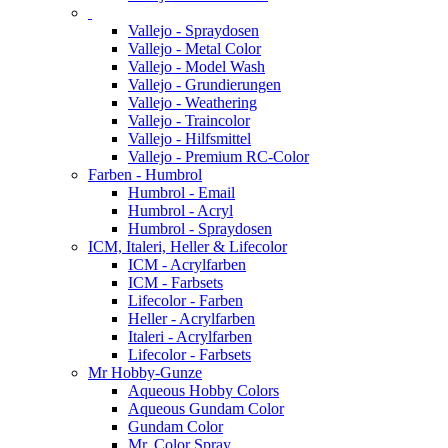
Vallejo - Spraydosen
Vallejo - Metal Color
Vallejo - Model Wash
Vallejo - Grundierungen
Vallejo - Weathering
Vallejo - Traincolor
Vallejo - Hilfsmittel
Vallejo - Premium RC-Color
Farben - Humbrol
Humbrol - Email
Humbrol - Acryl
Humbrol - Spraydosen
ICM, Italeri, Heller & Lifecolor
ICM - Acrylfarben
ICM - Farbsets
Lifecolor - Farben
Heller - Acrylfarben
Italeri - Acrylfarben
Lifecolor - Farbsets
Mr Hobby-Gunze
Aqueous Hobby Colors
Aqueous Gundam Color
Gundam Color
Mr. Color Spray