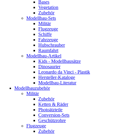
Bases
Vegetation
Zubehör
Modellbau-Sets
Militär
Flugzeuge
Schiffe
Fahrzeuge
Hubschrauber
Raumfahrt
Modellbau-Artikel
Kids - Modellbausätze
Dinosaurier
Leonardo da Vinci - Plastik
Hersteller-Kataloge
Modellbau-Literatur
Modellbauzubehör
Militär
Zubehör
Ketten & Räder
Photoätzteile
Conversion-Sets
Geschützrohre
Flugzeuge
Zubehör