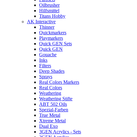
Oilbrusher
Hilfsmittel
Titans Hobby
AK Interactive
Thinner
Quickmarkers
Playmarkers
Quick GEN Sets
Quick GEN
Gouache
Inks
Filters
Deep Shades
Sprays
Real Colors Markers
Real Colors
Weathering
Weathering Stifte
ABT 502 Oils
Spezial-Farben
True Metal
Xtreme Metal
Dual Exo
3GEN Acrylics - Sets