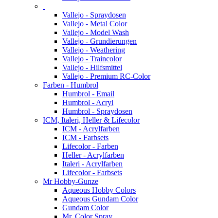
Vallejo - Spraydosen
Vallejo - Metal Color
Vallejo - Model Wash
Vallejo - Grundierungen
Vallejo - Weathering
Vallejo - Traincolor
Vallejo - Hilfsmittel
Vallejo - Premium RC-Color
Farben - Humbrol
Humbrol - Email
Humbrol - Acryl
Humbrol - Spraydosen
ICM, Italeri, Heller & Lifecolor
ICM - Acrylfarben
ICM - Farbsets
Lifecolor - Farben
Heller - Acrylfarben
Italeri - Acrylfarben
Lifecolor - Farbsets
Mr Hobby-Gunze
Aqueous Hobby Colors
Aqueous Gundam Color
Gundam Color
Mr. Color Spray