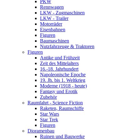
PKW
Rennwagen
LKW - Zugmaschinen
LKW - Trailer
Motorräder
Eisenbahnen
Figuren
Baumaschinen
Nutzfahrzeuge & Traktoren
Figuren
Antike und Frühzeit
Zeit des Mittelalters
16.-18. Jahrhundert
Napoleonische Epoche
19. Jh. bis 1. Weltkrieg
Moderne (1918 - heute)
Fantasy und Erotik
Zubehör
Raumfahrt - Science Fiction
Raketen, Raumschiffe
Star Wars
Star Trek
Figuren
Dioramenbau
Ruinen und Bauwerke