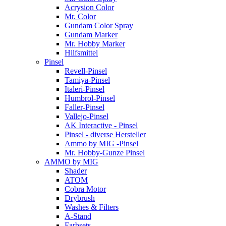
Acrysion Color
Mr. Color
Gundam Color Spray
Gundam Marker
Mr. Hobby Marker
Hilfsmittel
Pinsel
Revell-Pinsel
Tamiya-Pinsel
Italeri-Pinsel
Humbrol-Pinsel
Faller-Pinsel
Vallejo-Pinsel
AK Interactive - Pinsel
Pinsel - diverse Hersteller
Ammo by MIG -Pinsel
Mr. Hobby-Gunze Pinsel
AMMO by MIG
Shader
ATOM
Cobra Motor
Drybrush
Washes & Filters
A-Stand
Farbsets