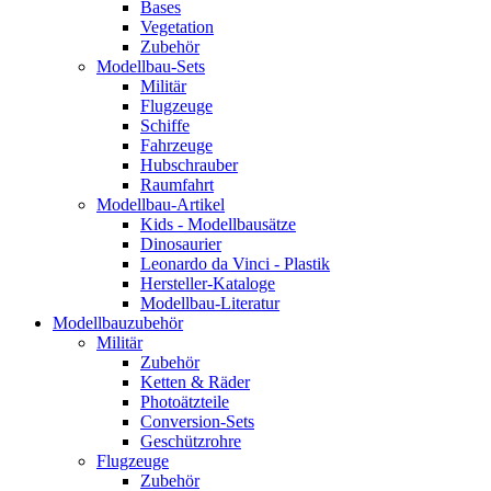
Bases
Vegetation
Zubehör
Modellbau-Sets
Militär
Flugzeuge
Schiffe
Fahrzeuge
Hubschrauber
Raumfahrt
Modellbau-Artikel
Kids - Modellbausätze
Dinosaurier
Leonardo da Vinci - Plastik
Hersteller-Kataloge
Modellbau-Literatur
Modellbauzubehör
Militär
Zubehör
Ketten & Räder
Photoätzteile
Conversion-Sets
Geschützrohre
Flugzeuge
Zubehör