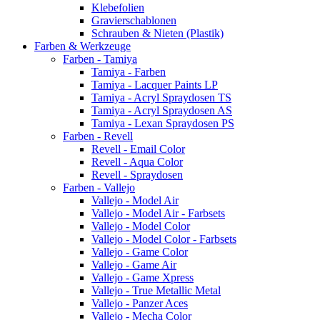
Klebefolien
Gravierschablonen
Schrauben & Nieten (Plastik)
Farben & Werkzeuge
Farben - Tamiya
Tamiya - Farben
Tamiya - Lacquer Paints LP
Tamiya - Acryl Spraydosen TS
Tamiya - Acryl Spraydosen AS
Tamiya - Lexan Spraydosen PS
Farben - Revell
Revell - Email Color
Revell - Aqua Color
Revell - Spraydosen
Farben - Vallejo
Vallejo - Model Air
Vallejo - Model Air - Farbsets
Vallejo - Model Color
Vallejo - Model Color - Farbsets
Vallejo - Game Color
Vallejo - Game Air
Vallejo - Game Xpress
Vallejo - True Metallic Metal
Vallejo - Panzer Aces
Vallejo - Mecha Color