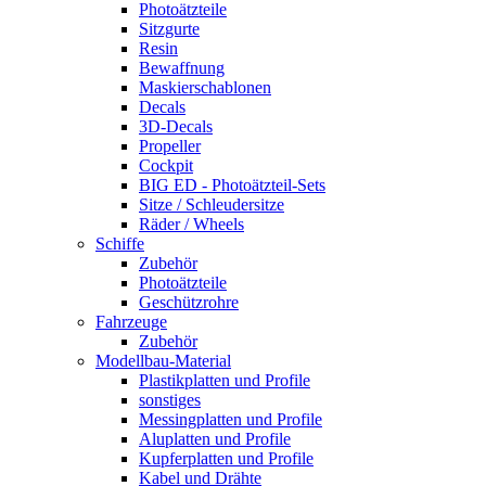
Photoätzteile
Sitzgurte
Resin
Bewaffnung
Maskierschablonen
Decals
3D-Decals
Propeller
Cockpit
BIG ED - Photoätzteil-Sets
Sitze / Schleudersitze
Räder / Wheels
Schiffe
Zubehör
Photoätzteile
Geschützrohre
Fahrzeuge
Zubehör
Modellbau-Material
Plastikplatten und Profile
sonstiges
Messingplatten und Profile
Aluplatten und Profile
Kupferplatten und Profile
Kabel und Drähte