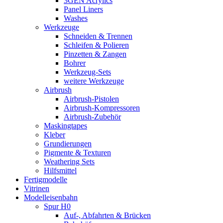
3GEN Acrylics
Panel Liners
Washes
Werkzeuge
Schneiden & Trennen
Schleifen & Polieren
Pinzetten & Zangen
Bohrer
Werkzeug-Sets
weitere Werkzeuge
Airbrush
Airbrush-Pistolen
Airbrush-Kompressoren
Airbrush-Zubehör
Maskingtapes
Kleber
Grundierungen
Pigmente & Texturen
Weathering Sets
Hilfsmittel
Fertigmodelle
Vitrinen
Modelleisenbahn
Spur H0
Auf-, Abfahrten & Brücken