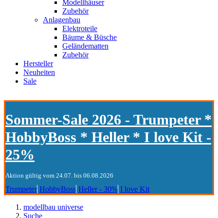
Modellhäuser
Zubehör
Anlagenbau
Elektroteile
Bäume & Büsche
Geländematten
Zubehör
Hersteller
Neuheiten
Sale
Sommer-Sale 2026 - Trumpeter *
HobbyBoss * Heller * I love Kit -
25%
Aktion gültig vom 24.07. bis 06.08.2026
Trumpeter
HobbyBoss
Heller - 30%
I love Kit
modellbau universe
Suche