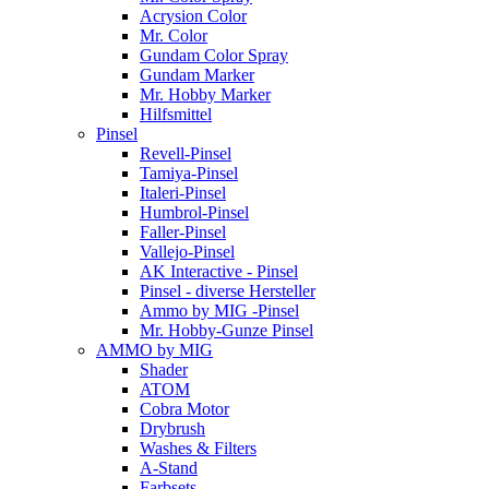
Acrysion Color
Mr. Color
Gundam Color Spray
Gundam Marker
Mr. Hobby Marker
Hilfsmittel
Pinsel
Revell-Pinsel
Tamiya-Pinsel
Italeri-Pinsel
Humbrol-Pinsel
Faller-Pinsel
Vallejo-Pinsel
AK Interactive - Pinsel
Pinsel - diverse Hersteller
Ammo by MIG -Pinsel
Mr. Hobby-Gunze Pinsel
AMMO by MIG
Shader
ATOM
Cobra Motor
Drybrush
Washes & Filters
A-Stand
Farbsets