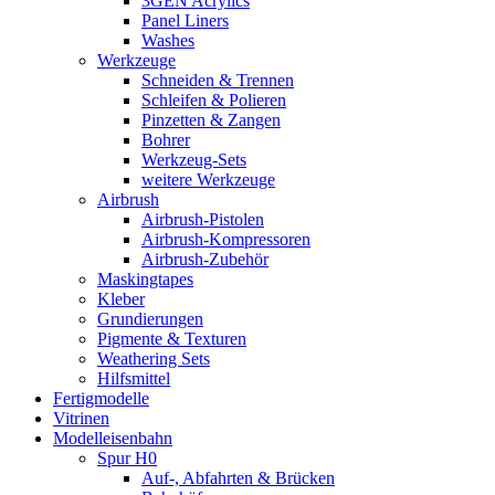
3GEN Acrylics
Panel Liners
Washes
Werkzeuge
Schneiden & Trennen
Schleifen & Polieren
Pinzetten & Zangen
Bohrer
Werkzeug-Sets
weitere Werkzeuge
Airbrush
Airbrush-Pistolen
Airbrush-Kompressoren
Airbrush-Zubehör
Maskingtapes
Kleber
Grundierungen
Pigmente & Texturen
Weathering Sets
Hilfsmittel
Fertigmodelle
Vitrinen
Modelleisenbahn
Spur H0
Auf-, Abfahrten & Brücken