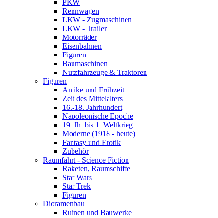
PKW
Rennwagen
LKW - Zugmaschinen
LKW - Trailer
Motorräder
Eisenbahnen
Figuren
Baumaschinen
Nutzfahrzeuge & Traktoren
Figuren
Antike und Frühzeit
Zeit des Mittelalters
16.-18. Jahrhundert
Napoleonische Epoche
19. Jh. bis 1. Weltkrieg
Moderne (1918 - heute)
Fantasy und Erotik
Zubehör
Raumfahrt - Science Fiction
Raketen, Raumschiffe
Star Wars
Star Trek
Figuren
Dioramenbau
Ruinen und Bauwerke