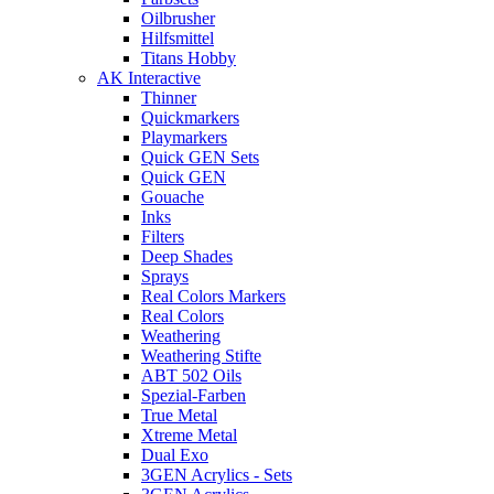
Oilbrusher
Hilfsmittel
Titans Hobby
AK Interactive
Thinner
Quickmarkers
Playmarkers
Quick GEN Sets
Quick GEN
Gouache
Inks
Filters
Deep Shades
Sprays
Real Colors Markers
Real Colors
Weathering
Weathering Stifte
ABT 502 Oils
Spezial-Farben
True Metal
Xtreme Metal
Dual Exo
3GEN Acrylics - Sets