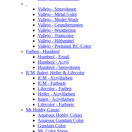
Vallejo - Spraydosen
Vallejo - Metal Color
Vallejo - Model Wash
Vallejo - Grundierungen
Vallejo - Weathering
Vallejo - Traincolor
Vallejo - Hilfsmittel
Vallejo - Premium RC-Color
Farben - Humbrol
Humbrol - Email
Humbrol - Acryl
Humbrol - Spraydosen
ICM, Italeri, Heller & Lifecolor
ICM - Acrylfarben
ICM - Farbsets
Lifecolor - Farben
Heller - Acrylfarben
Italeri - Acrylfarben
Lifecolor - Farbsets
Mr Hobby-Gunze
Aqueous Hobby Colors
Aqueous Gundam Color
Gundam Color
Mr. Color Spray