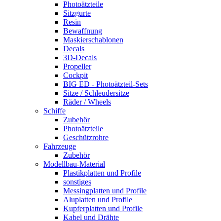
Photoätzteile
Sitzgurte
Resin
Bewaffnung
Maskierschablonen
Decals
3D-Decals
Propeller
Cockpit
BIG ED - Photoätzteil-Sets
Sitze / Schleudersitze
Räder / Wheels
Schiffe
Zubehör
Photoätzteile
Geschützrohre
Fahrzeuge
Zubehör
Modellbau-Material
Plastikplatten und Profile
sonstiges
Messingplatten und Profile
Aluplatten und Profile
Kupferplatten und Profile
Kabel und Drähte