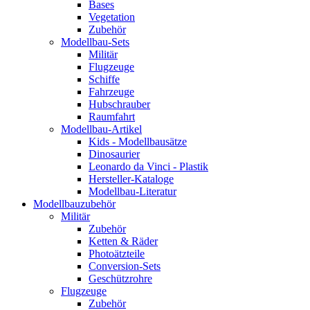
Bases
Vegetation
Zubehör
Modellbau-Sets
Militär
Flugzeuge
Schiffe
Fahrzeuge
Hubschrauber
Raumfahrt
Modellbau-Artikel
Kids - Modellbausätze
Dinosaurier
Leonardo da Vinci - Plastik
Hersteller-Kataloge
Modellbau-Literatur
Modellbauzubehör
Militär
Zubehör
Ketten & Räder
Photoätzteile
Conversion-Sets
Geschützrohre
Flugzeuge
Zubehör