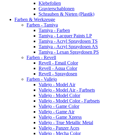
Klebefolien
Gravierschablonen
Schrauben & Nieten (Plastik)
Farben & Werkzeuge
Farben - Tamiya
Tamiya - Farben
Tamiya - Lacquer Paints LP
Tamiya - Acryl Spraydosen TS
Tamiya - Acryl Spraydosen AS
Tamiya - Lexan Spraydosen PS
Farben - Revell
Revell - Email Color
Revell - Aqua Color
Revell - Spraydosen
Farben - Vallejo
Vallejo - Model Air
Vallejo - Model Air - Farbsets
Vallejo - Model Color
Vallejo - Model Color - Farbsets
Vallejo - Game Color
Vallejo - Game Air
Vallejo - Game Xpress
Vallejo - True Metallic Metal
Vallejo - Panzer Aces
Vallejo - Mecha Color