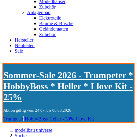
Modellhäuser
Zubehör
Anlagenbau
Elektroteile
Bäume & Büsche
Geländematten
Zubehör
Hersteller
Neuheiten
Sale
Sommer-Sale 2026 - Trumpeter *
HobbyBoss * Heller * I love Kit -
25%
Aktion gültig vom 24.07. bis 06.08.2026
Trumpeter
HobbyBoss
Heller - 30%
I love Kit
modellbau universe
Suche