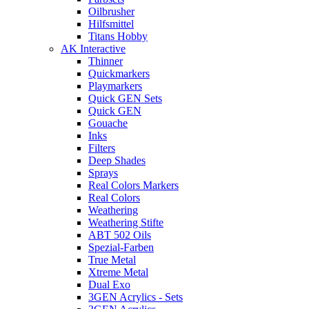
Oilbrusher
Hilfsmittel
Titans Hobby
AK Interactive
Thinner
Quickmarkers
Playmarkers
Quick GEN Sets
Quick GEN
Gouache
Inks
Filters
Deep Shades
Sprays
Real Colors Markers
Real Colors
Weathering
Weathering Stifte
ABT 502 Oils
Spezial-Farben
True Metal
Xtreme Metal
Dual Exo
3GEN Acrylics - Sets