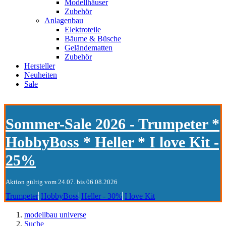
Modellhäuser
Zubehör
Anlagenbau
Elektroteile
Bäume & Büsche
Geländematten
Zubehör
Hersteller
Neuheiten
Sale
Sommer-Sale 2026 - Trumpeter *
HobbyBoss * Heller * I love Kit -
25%
Aktion gültig vom 24.07. bis 06.08.2026
Trumpeter
HobbyBoss
Heller - 30%
I love Kit
modellbau universe
Suche