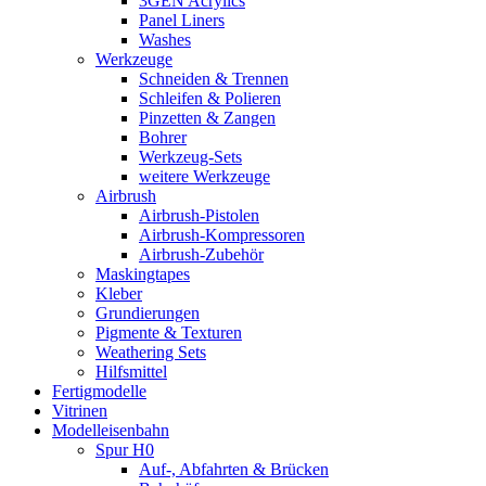
3GEN Acrylics
Panel Liners
Washes
Werkzeuge
Schneiden & Trennen
Schleifen & Polieren
Pinzetten & Zangen
Bohrer
Werkzeug-Sets
weitere Werkzeuge
Airbrush
Airbrush-Pistolen
Airbrush-Kompressoren
Airbrush-Zubehör
Maskingtapes
Kleber
Grundierungen
Pigmente & Texturen
Weathering Sets
Hilfsmittel
Fertigmodelle
Vitrinen
Modelleisenbahn
Spur H0
Auf-, Abfahrten & Brücken