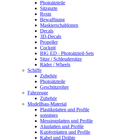
Photoätzteile
Sitzgurte
Resin
Bewaffnung
Maskierschablonen
Decals
3D-Decals
Propeller
Cockpit
BIG ED - Photoätzteil-Sets
Sitze / Schleudersitze
Räder / Wheels
Schiffe
Zubehör
Photoätzteile
Geschützrohre
Fahrzeuge
Zubehör
Modellbau-Material
Plastikplatten und Profile
sonstiges
Messingplatten und Profile
Aluplatten und Profile
Kupferplatten und Profile
Kabel und Drähte