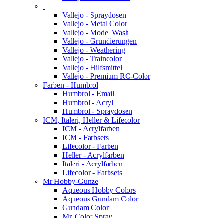
Vallejo - Spraydosen
Vallejo - Metal Color
Vallejo - Model Wash
Vallejo - Grundierungen
Vallejo - Weathering
Vallejo - Traincolor
Vallejo - Hilfsmittel
Vallejo - Premium RC-Color
Farben - Humbrol
Humbrol - Email
Humbrol - Acryl
Humbrol - Spraydosen
ICM, Italeri, Heller & Lifecolor
ICM - Acrylfarben
ICM - Farbsets
Lifecolor - Farben
Heller - Acrylfarben
Italeri - Acrylfarben
Lifecolor - Farbsets
Mr Hobby-Gunze
Aqueous Hobby Colors
Aqueous Gundam Color
Gundam Color
Mr. Color Spray