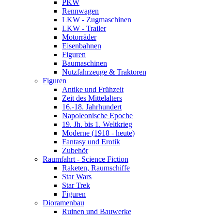
PKW
Rennwagen
LKW - Zugmaschinen
LKW - Trailer
Motorräder
Eisenbahnen
Figuren
Baumaschinen
Nutzfahrzeuge & Traktoren
Figuren
Antike und Frühzeit
Zeit des Mittelalters
16.-18. Jahrhundert
Napoleonische Epoche
19. Jh. bis 1. Weltkrieg
Moderne (1918 - heute)
Fantasy und Erotik
Zubehör
Raumfahrt - Science Fiction
Raketen, Raumschiffe
Star Wars
Star Trek
Figuren
Dioramenbau
Ruinen und Bauwerke