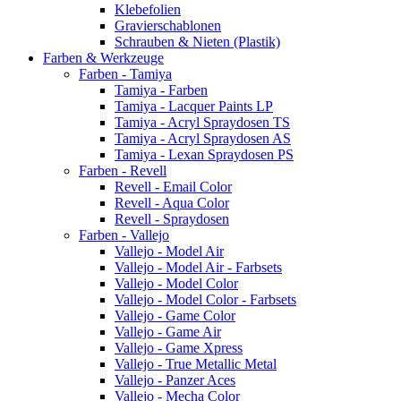
Klebefolien
Gravierschablonen
Schrauben & Nieten (Plastik)
Farben & Werkzeuge
Farben - Tamiya
Tamiya - Farben
Tamiya - Lacquer Paints LP
Tamiya - Acryl Spraydosen TS
Tamiya - Acryl Spraydosen AS
Tamiya - Lexan Spraydosen PS
Farben - Revell
Revell - Email Color
Revell - Aqua Color
Revell - Spraydosen
Farben - Vallejo
Vallejo - Model Air
Vallejo - Model Air - Farbsets
Vallejo - Model Color
Vallejo - Model Color - Farbsets
Vallejo - Game Color
Vallejo - Game Air
Vallejo - Game Xpress
Vallejo - True Metallic Metal
Vallejo - Panzer Aces
Vallejo - Mecha Color