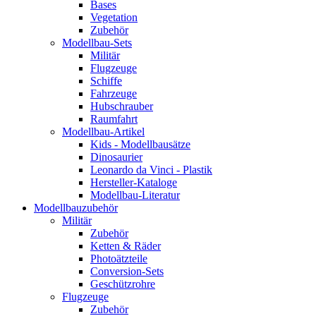
Bases
Vegetation
Zubehör
Modellbau-Sets
Militär
Flugzeuge
Schiffe
Fahrzeuge
Hubschrauber
Raumfahrt
Modellbau-Artikel
Kids - Modellbausätze
Dinosaurier
Leonardo da Vinci - Plastik
Hersteller-Kataloge
Modellbau-Literatur
Modellbauzubehör
Militär
Zubehör
Ketten & Räder
Photoätzteile
Conversion-Sets
Geschützrohre
Flugzeuge
Zubehör