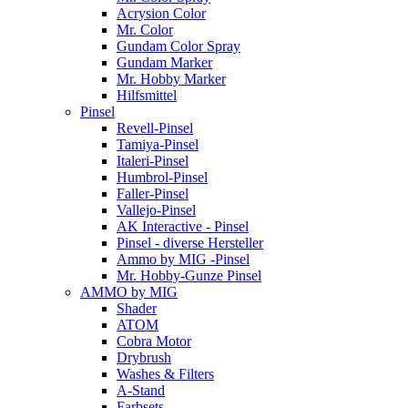
Acrysion Color
Mr. Color
Gundam Color Spray
Gundam Marker
Mr. Hobby Marker
Hilfsmittel
Pinsel
Revell-Pinsel
Tamiya-Pinsel
Italeri-Pinsel
Humbrol-Pinsel
Faller-Pinsel
Vallejo-Pinsel
AK Interactive - Pinsel
Pinsel - diverse Hersteller
Ammo by MIG -Pinsel
Mr. Hobby-Gunze Pinsel
AMMO by MIG
Shader
ATOM
Cobra Motor
Drybrush
Washes & Filters
A-Stand
Farbsets