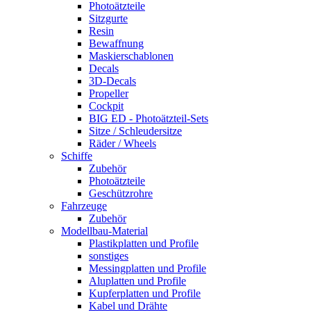
Photoätzteile
Sitzgurte
Resin
Bewaffnung
Maskierschablonen
Decals
3D-Decals
Propeller
Cockpit
BIG ED - Photoätzteil-Sets
Sitze / Schleudersitze
Räder / Wheels
Schiffe
Zubehör
Photoätzteile
Geschützrohre
Fahrzeuge
Zubehör
Modellbau-Material
Plastikplatten und Profile
sonstiges
Messingplatten und Profile
Aluplatten und Profile
Kupferplatten und Profile
Kabel und Drähte