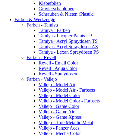
Klebefolien
Gravierschablonen
Schrauben & Nieten (Plastik)
Farben & Werkzeuge
Farben - Tamiya
Tamiya - Farben
Tamiya - Lacquer Paints LP
Tamiya - Acryl Spraydosen TS
Tamiya - Acryl Spraydosen AS
Tamiya - Lexan Spraydosen PS
Farben - Revell
Revell - Email Color
Revell - Aqua Color
Revell - Spraydosen
Farben - Vallejo
Vallejo - Model Air
Vallejo - Model Air - Farbsets
Vallejo - Model Color
Vallejo - Model Color - Farbsets
Vallejo - Game Color
Vallejo - Game Air
Vallejo - Game Xpress
Vallejo - True Metallic Metal
Vallejo - Panzer Aces
Vallejo - Mecha Color