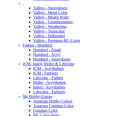
Vallejo - Spraydosen
Vallejo - Metal Color
Vallejo - Model Wash
Vallejo - Grundierungen
Vallejo - Weathering
Vallejo - Traincolor
Vallejo - Hilfsmittel
Vallejo - Premium RC-Color
Farben - Humbrol
Humbrol - Email
Humbrol - Acryl
Humbrol - Spraydosen
ICM, Italeri, Heller & Lifecolor
ICM - Acrylfarben
ICM - Farbsets
Lifecolor - Farben
Heller - Acrylfarben
Italeri - Acrylfarben
Lifecolor - Farbsets
Mr Hobby-Gunze
Aqueous Hobby Colors
Aqueous Gundam Color
Gundam Color
Mr. Color Spray