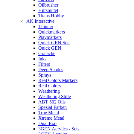
Oilbrusher
Hilfsmittel
Titans Hobby
AK Interactive
Thinner
Quickmarkers
Playmarkers
Quick GEN Sets
Quick GEN
Gouache
Inks
Filters
Deep Shades
Sprays
Real Colors Markers
Real Colors
Weathering
Weathering Stifte
ABT 502 Oils
Spezial-Farben
True Metal
Xtreme Metal
Dual Exo
3GEN Acrylics - Sets