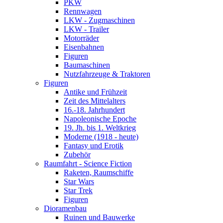
PKW
Rennwagen
LKW - Zugmaschinen
LKW - Trailer
Motorräder
Eisenbahnen
Figuren
Baumaschinen
Nutzfahrzeuge & Traktoren
Figuren
Antike und Frühzeit
Zeit des Mittelalters
16.-18. Jahrhundert
Napoleonische Epoche
19. Jh. bis 1. Weltkrieg
Moderne (1918 - heute)
Fantasy und Erotik
Zubehör
Raumfahrt - Science Fiction
Raketen, Raumschiffe
Star Wars
Star Trek
Figuren
Dioramenbau
Ruinen und Bauwerke