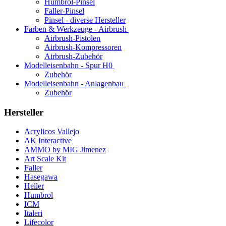
Humbrol-Pinsel
Faller-Pinsel
Pinsel - diverse Hersteller
Farben & Werkzeuge - Airbrush
Airbrush-Pistolen
Airbrush-Kompressoren
Airbrush-Zubehör
Modelleisenbahn - Spur H0
Zubehör
Modelleisenbahn - Anlagenbau
Zubehör
Hersteller
Acrylicos Vallejo
AK Interactive
AMMO by MIG Jimenez
Art Scale Kit
Faller
Hasegawa
Heller
Humbrol
ICM
Italeri
Lifecolor