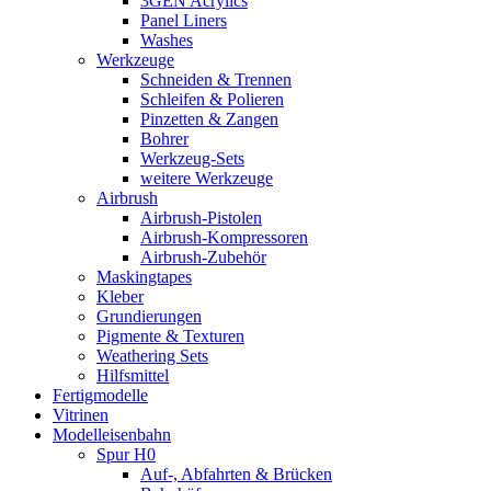
3GEN Acrylics
Panel Liners
Washes
Werkzeuge
Schneiden & Trennen
Schleifen & Polieren
Pinzetten & Zangen
Bohrer
Werkzeug-Sets
weitere Werkzeuge
Airbrush
Airbrush-Pistolen
Airbrush-Kompressoren
Airbrush-Zubehör
Maskingtapes
Kleber
Grundierungen
Pigmente & Texturen
Weathering Sets
Hilfsmittel
Fertigmodelle
Vitrinen
Modelleisenbahn
Spur H0
Auf-, Abfahrten & Brücken