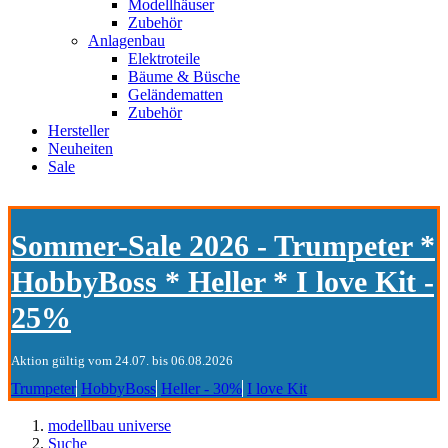
Modellhäuser
Zubehör
Anlagenbau
Elektroteile
Bäume & Büsche
Geländematten
Zubehör
Hersteller
Neuheiten
Sale
Sommer-Sale 2026 - Trumpeter *
HobbyBoss * Heller * I love Kit -
25%
Aktion gültig vom 24.07. bis 06.08.2026
Trumpeter
HobbyBoss
Heller - 30%
I love Kit
modellbau universe
Suche