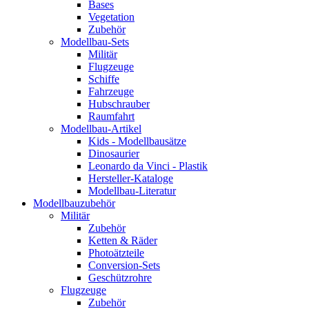
Bases
Vegetation
Zubehör
Modellbau-Sets
Militär
Flugzeuge
Schiffe
Fahrzeuge
Hubschrauber
Raumfahrt
Modellbau-Artikel
Kids - Modellbausätze
Dinosaurier
Leonardo da Vinci - Plastik
Hersteller-Kataloge
Modellbau-Literatur
Modellbauzubehör
Militär
Zubehör
Ketten & Räder
Photoätzteile
Conversion-Sets
Geschützrohre
Flugzeuge
Zubehör