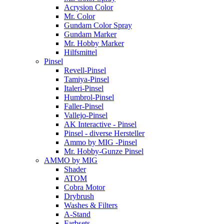
Acrysion Color
Mr. Color
Gundam Color Spray
Gundam Marker
Mr. Hobby Marker
Hilfsmittel
Pinsel
Revell-Pinsel
Tamiya-Pinsel
Italeri-Pinsel
Humbrol-Pinsel
Faller-Pinsel
Vallejo-Pinsel
AK Interactive - Pinsel
Pinsel - diverse Hersteller
Ammo by MIG -Pinsel
Mr. Hobby-Gunze Pinsel
AMMO by MIG
Shader
ATOM
Cobra Motor
Drybrush
Washes & Filters
A-Stand
Farbsets