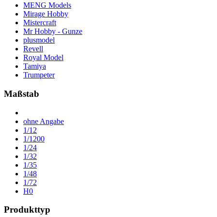
MENG Models
Mirage Hobby
Mistercraft
Mr Hobby - Gunze
plusmodel
Revell
Royal Model
Tamiya
Trumpeter
Maßstab
ohne Angabe
1/12
1/1200
1/24
1/32
1/35
1/48
1/72
H0
Produkttyp