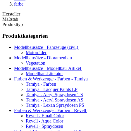
farbe
Hersteller
Maßstab
Produkttyp
Produktkategorien
Modellbausätze - Fahrzeuge (zivil)
Motorräder
Modellbausätze - Dioramenbau
Vegetation
Modellbausätze - Modellbau-Artikel
Modellbau-Literatur
Farben & Werkzeuge - Farben - Tamiya
Tamiya - Farben
Tamiya - Lacquer Paints LP
Tamiya - Acryl Spraydosen TS
Tamiya - Acryl Spraydosen AS
Tamiya - Lexan Spraydosen PS
Farben & Werkzeuge - Farben - Revell
Revell - Email Color
Revell - Aqua Color
Revell - Spraydosen