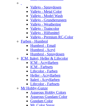
Vallejo - Spraydosen
Vallejo - Metal Color
Vallejo - Model Wash
Vallejo - Grundierungen
Vallejo - Weathering
Vallejo - Traincolor
Vallejo - Hilfsmittel
Vallejo - Premium RC-Color
Farben - Humbrol
Humbrol - Email
Humbrol - Acryl
Humbrol - Spraydosen
ICM, Italeri, Heller & Lifecolor
ICM - Acrylfarben
ICM - Farbsets
Lifecolor - Farben
Heller - Acrylfarben
Italeri - Acrylfarben
Lifecolor - Farbsets
Mr Hobby-Gunze
Aqueous Hobby Colors
Aqueous Gundam Color
Gundam Color
Mr. Color Spray