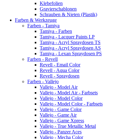
Klebefolien
Gravierschablonen
Schrauben & Nieten (Plastik)
Farben & Werkzeuge
Farben - Tamiya
Tamiya - Farben
Tamiya - Lacquer Paints LP
Tamiya - Acryl Spraydosen TS
Tamiya - Acryl Spraydosen AS
Tamiya - Lexan Spraydosen PS
Farben - Revell
Revell - Email Color
Revell - Aqua Color
Revell - Spraydosen
Farben - Vallejo
Vallejo - Model Air
Vallejo - Model Air - Farbsets
Vallejo - Model Color
Vallejo - Model Color - Farbsets
Vallejo - Game Color
Vallejo - Game Air
Vallejo - Game Xpress
Vallejo - True Metallic Metal
Vallejo - Panzer Aces
Vallejo - Mecha Color