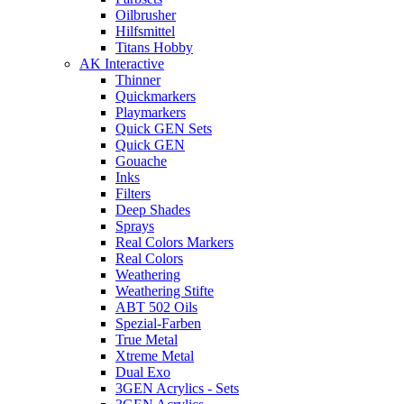
Oilbrusher
Hilfsmittel
Titans Hobby
AK Interactive
Thinner
Quickmarkers
Playmarkers
Quick GEN Sets
Quick GEN
Gouache
Inks
Filters
Deep Shades
Sprays
Real Colors Markers
Real Colors
Weathering
Weathering Stifte
ABT 502 Oils
Spezial-Farben
True Metal
Xtreme Metal
Dual Exo
3GEN Acrylics - Sets