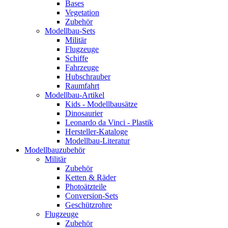
Bases
Vegetation
Zubehör
Modellbau-Sets
Militär
Flugzeuge
Schiffe
Fahrzeuge
Hubschrauber
Raumfahrt
Modellbau-Artikel
Kids - Modellbausätze
Dinosaurier
Leonardo da Vinci - Plastik
Hersteller-Kataloge
Modellbau-Literatur
Modellbauzubehör
Militär
Zubehör
Ketten & Räder
Photoätzteile
Conversion-Sets
Geschützrohre
Flugzeuge
Zubehör