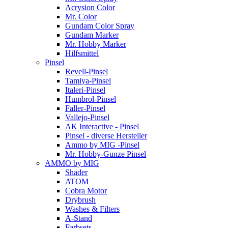
Acrysion Color
Mr. Color
Gundam Color Spray
Gundam Marker
Mr. Hobby Marker
Hilfsmittel
Pinsel
Revell-Pinsel
Tamiya-Pinsel
Italeri-Pinsel
Humbrol-Pinsel
Faller-Pinsel
Vallejo-Pinsel
AK Interactive - Pinsel
Pinsel - diverse Hersteller
Ammo by MIG -Pinsel
Mr. Hobby-Gunze Pinsel
AMMO by MIG
Shader
ATOM
Cobra Motor
Drybrush
Washes & Filters
A-Stand
Farbsets