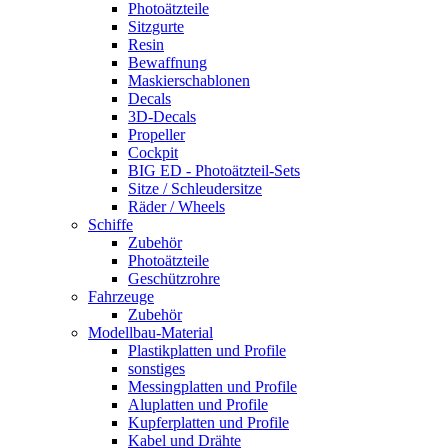
Photoätzteile
Sitzgurte
Resin
Bewaffnung
Maskierschablonen
Decals
3D-Decals
Propeller
Cockpit
BIG ED - Photoätzteil-Sets
Sitze / Schleudersitze
Räder / Wheels
Schiffe
Zubehör
Photoätzteile
Geschützrohre
Fahrzeuge
Zubehör
Modellbau-Material
Plastikplatten und Profile
sonstiges
Messingplatten und Profile
Aluplatten und Profile
Kupferplatten und Profile
Kabel und Drähte