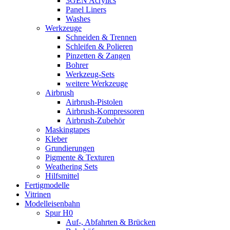
3GEN Acrylics
Panel Liners
Washes
Werkzeuge
Schneiden & Trennen
Schleifen & Polieren
Pinzetten & Zangen
Bohrer
Werkzeug-Sets
weitere Werkzeuge
Airbrush
Airbrush-Pistolen
Airbrush-Kompressoren
Airbrush-Zubehör
Maskingtapes
Kleber
Grundierungen
Pigmente & Texturen
Weathering Sets
Hilfsmittel
Fertigmodelle
Vitrinen
Modelleisenbahn
Spur H0
Auf-, Abfahrten & Brücken