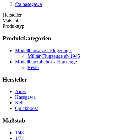
f2a hasegawa
Hersteller
Maßstab
Produkttyp
Produktkategorien
Modellbausätze - Flugzeuge
Militär-Flugzeuge ab 1945
Modellbauzubehör - Flugzeuge
Resin
Hersteller
Aires
Hasegawa
Kelik
Quickboost
Maßstab
1/48
1/72