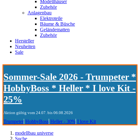
Modellhäuser
Zubehör
Anlagenbau
Elektroteile
Bäume & Büsche
Geländematten
Zubehör
Hersteller
Neuheiten
Sale
Sommer-Sale 2026 - Trumpeter *
HobbyBoss * Heller * I love Kit -
25%
Aktion gültig vom 24.07. bis 06.08.2026
Trumpeter
HobbyBoss
Heller - 30%
I love Kit
modellbau universe
Suche