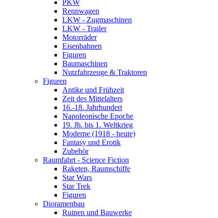
PKW
Rennwagen
LKW - Zugmaschinen
LKW - Trailer
Motorräder
Eisenbahnen
Figuren
Baumaschinen
Nutzfahrzeuge & Traktoren
Figuren
Antike und Frühzeit
Zeit des Mittelalters
16.-18. Jahrhundert
Napoleonische Epoche
19. Jh. bis 1. Weltkrieg
Moderne (1918 - heute)
Fantasy und Erotik
Zubehör
Raumfahrt - Science Fiction
Raketen, Raumschiffe
Star Wars
Star Trek
Figuren
Dioramenbau
Ruinen und Bauwerke