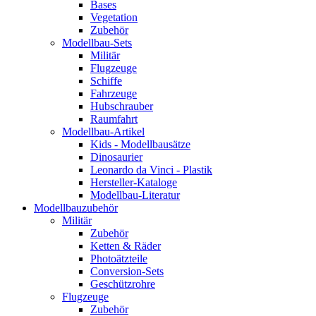
Bases
Vegetation
Zubehör
Modellbau-Sets
Militär
Flugzeuge
Schiffe
Fahrzeuge
Hubschrauber
Raumfahrt
Modellbau-Artikel
Kids - Modellbausätze
Dinosaurier
Leonardo da Vinci - Plastik
Hersteller-Kataloge
Modellbau-Literatur
Modellbauzubehör
Militär
Zubehör
Ketten & Räder
Photoätzteile
Conversion-Sets
Geschützrohre
Flugzeuge
Zubehör