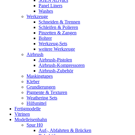
3GEN Acrylics
Panel Liners
Washes
Werkzeuge
Schneiden & Trennen
Schleifen & Polieren
Pinzetten & Zangen
Bohrer
Werkzeug-Sets
weitere Werkzeuge
Airbrush
Airbrush-Pistolen
Airbrush-Kompressoren
Airbrush-Zubehör
Maskingtapes
Kleber
Grundierungen
Pigmente & Texturen
Weathering Sets
Hilfsmittel
Fertigmodelle
Vitrinen
Modelleisenbahn
Spur H0
Auf-, Abfahrten & Brücken