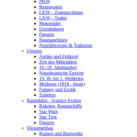
PKW
Rennwagen
LKW - Zugmaschinen
LKW - Trailer
Motorräder
Eisenbahnen
Figuren
Baumaschinen
Nutzfahrzeuge & Traktoren
Figuren
Antike und Frühzeit
Zeit des Mittelalters
16.-18. Jahrhundert
Napoleonische Epoche
19. Jh. bis 1. Weltkrieg
Moderne (1918 - heute)
Fantasy und Erotik
Zubehör
Raumfahrt - Science Fiction
Raketen, Raumschiffe
Star Wars
Star Trek
Figuren
Dioramenbau
Ruinen und Bauwerke