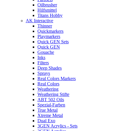
Oilbrusher
Hilfsmittel
Titans Hobby
AK Interactive
Thinner
Quickmarkers
Playmarkers
Quick GEN Sets
Quick GEN
Gouache
Inks
Filters
Deep Shades
Sprays
Real Colors Markers
Real Colors
Weathering
Weathering Stifte
ABT 502 Oils
Spezial-Farben
True Metal
Xtreme Metal
Dual Exo
3GEN Acrylics - Sets