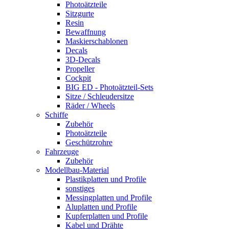
Photoätzteile
Sitzgurte
Resin
Bewaffnung
Maskierschablonen
Decals
3D-Decals
Propeller
Cockpit
BIG ED - Photoätzteil-Sets
Sitze / Schleudersitze
Räder / Wheels
Schiffe
Zubehör
Photoätzteile
Geschützrohre
Fahrzeuge
Zubehör
Modellbau-Material
Plastikplatten und Profile
sonstiges
Messingplatten und Profile
Aluplatten und Profile
Kupferplatten und Profile
Kabel und Drähte