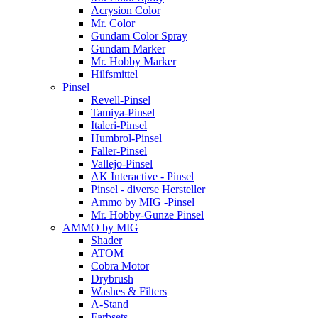
Acrysion Color
Mr. Color
Gundam Color Spray
Gundam Marker
Mr. Hobby Marker
Hilfsmittel
Pinsel
Revell-Pinsel
Tamiya-Pinsel
Italeri-Pinsel
Humbrol-Pinsel
Faller-Pinsel
Vallejo-Pinsel
AK Interactive - Pinsel
Pinsel - diverse Hersteller
Ammo by MIG -Pinsel
Mr. Hobby-Gunze Pinsel
AMMO by MIG
Shader
ATOM
Cobra Motor
Drybrush
Washes & Filters
A-Stand
Farbsets