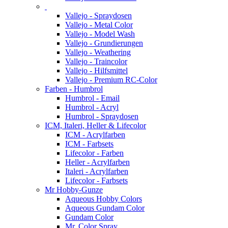
Vallejo - Spraydosen
Vallejo - Metal Color
Vallejo - Model Wash
Vallejo - Grundierungen
Vallejo - Weathering
Vallejo - Traincolor
Vallejo - Hilfsmittel
Vallejo - Premium RC-Color
Farben - Humbrol
Humbrol - Email
Humbrol - Acryl
Humbrol - Spraydosen
ICM, Italeri, Heller & Lifecolor
ICM - Acrylfarben
ICM - Farbsets
Lifecolor - Farben
Heller - Acrylfarben
Italeri - Acrylfarben
Lifecolor - Farbsets
Mr Hobby-Gunze
Aqueous Hobby Colors
Aqueous Gundam Color
Gundam Color
Mr. Color Spray