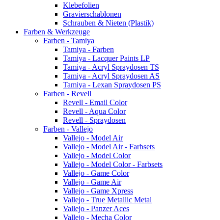
Klebefolien
Gravierschablonen
Schrauben & Nieten (Plastik)
Farben & Werkzeuge
Farben - Tamiya
Tamiya - Farben
Tamiya - Lacquer Paints LP
Tamiya - Acryl Spraydosen TS
Tamiya - Acryl Spraydosen AS
Tamiya - Lexan Spraydosen PS
Farben - Revell
Revell - Email Color
Revell - Aqua Color
Revell - Spraydosen
Farben - Vallejo
Vallejo - Model Air
Vallejo - Model Air - Farbsets
Vallejo - Model Color
Vallejo - Model Color - Farbsets
Vallejo - Game Color
Vallejo - Game Air
Vallejo - Game Xpress
Vallejo - True Metallic Metal
Vallejo - Panzer Aces
Vallejo - Mecha Color