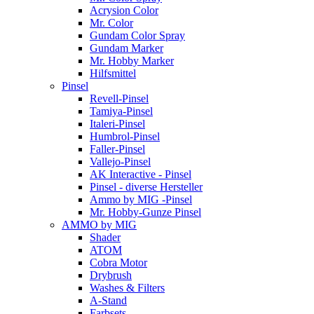
Acrysion Color
Mr. Color
Gundam Color Spray
Gundam Marker
Mr. Hobby Marker
Hilfsmittel
Pinsel
Revell-Pinsel
Tamiya-Pinsel
Italeri-Pinsel
Humbrol-Pinsel
Faller-Pinsel
Vallejo-Pinsel
AK Interactive - Pinsel
Pinsel - diverse Hersteller
Ammo by MIG -Pinsel
Mr. Hobby-Gunze Pinsel
AMMO by MIG
Shader
ATOM
Cobra Motor
Drybrush
Washes & Filters
A-Stand
Farbsets