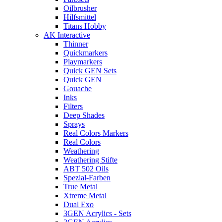
Oilbrusher
Hilfsmittel
Titans Hobby
AK Interactive
Thinner
Quickmarkers
Playmarkers
Quick GEN Sets
Quick GEN
Gouache
Inks
Filters
Deep Shades
Sprays
Real Colors Markers
Real Colors
Weathering
Weathering Stifte
ABT 502 Oils
Spezial-Farben
True Metal
Xtreme Metal
Dual Exo
3GEN Acrylics - Sets