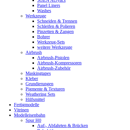
3GEN Acrylics
Panel Liners
Washes
Werkzeuge
Schneiden & Trennen
Schleifen & Polieren
Pinzetten & Zangen
Bohrer
Werkzeug-Sets
weitere Werkzeuge
Airbrush
Airbrush-Pistolen
Airbrush-Kompressoren
Airbrush-Zubehör
Maskingtapes
Kleber
Grundierungen
Pigmente & Texturen
Weathering Sets
Hilfsmittel
Fertigmodelle
Vitrinen
Modelleisenbahn
Spur H0
Auf-, Abfahrten & Brücken