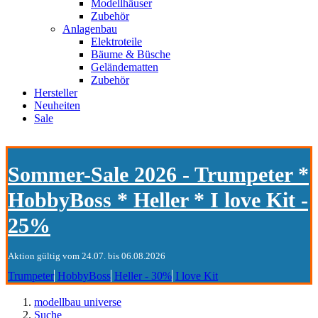
Modellhäuser
Zubehör
Anlagenbau
Elektroteile
Bäume & Büsche
Geländematten
Zubehör
Hersteller
Neuheiten
Sale
Sommer-Sale 2026 - Trumpeter *
HobbyBoss * Heller * I love Kit -
25%
Aktion gültig vom 24.07. bis 06.08.2026
Trumpeter
HobbyBoss
Heller - 30%
I love Kit
modellbau universe
Suche