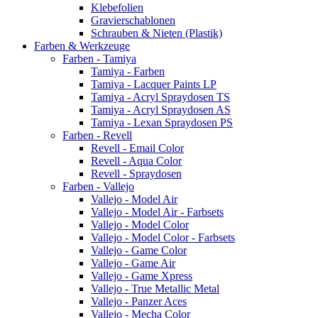
Klebefolien
Gravierschablonen
Schrauben & Nieten (Plastik)
Farben & Werkzeuge
Farben - Tamiya
Tamiya - Farben
Tamiya - Lacquer Paints LP
Tamiya - Acryl Spraydosen TS
Tamiya - Acryl Spraydosen AS
Tamiya - Lexan Spraydosen PS
Farben - Revell
Revell - Email Color
Revell - Aqua Color
Revell - Spraydosen
Farben - Vallejo
Vallejo - Model Air
Vallejo - Model Air - Farbsets
Vallejo - Model Color
Vallejo - Model Color - Farbsets
Vallejo - Game Color
Vallejo - Game Air
Vallejo - Game Xpress
Vallejo - True Metallic Metal
Vallejo - Panzer Aces
Vallejo - Mecha Color