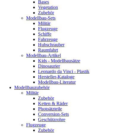
Bases
Vegetation
Zubehör
Modellbau-Sets
Militär
Flugzeuge
Schiffe
Fahrzeuge
Hubschrauber
Raumfahrt
Modellbau-Artikel
Kids - Modellbausätze
Dinosaurier
Leonardo da Vinci - Plastik
Hersteller-Kataloge
Modellbau-Literatur
Modellbauzubehör
Militär
Zubehör
Ketten & Räder
Photoätzteile
Conversion-Sets
Geschützrohre
Flugzeuge
Zubehör