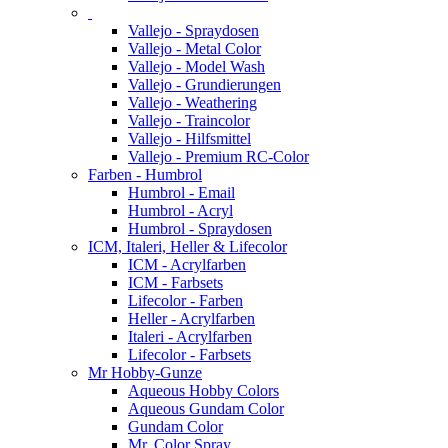
Vallejo - Spraydosen
Vallejo - Metal Color
Vallejo - Model Wash
Vallejo - Grundierungen
Vallejo - Weathering
Vallejo - Traincolor
Vallejo - Hilfsmittel
Vallejo - Premium RC-Color
Farben - Humbrol
Humbrol - Email
Humbrol - Acryl
Humbrol - Spraydosen
ICM, Italeri, Heller & Lifecolor
ICM - Acrylfarben
ICM - Farbsets
Lifecolor - Farben
Heller - Acrylfarben
Italeri - Acrylfarben
Lifecolor - Farbsets
Mr Hobby-Gunze
Aqueous Hobby Colors
Aqueous Gundam Color
Gundam Color
Mr. Color Spray