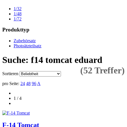
1/32
1/48
1/72
Produkttyp
Zubehörsatz
Photoätzteilsatz
Suche: f14 tomcat eduard
(52 Treffer)
Sortieren
pro Seite:
24
48
96
A
1 / 4
F-14 Tomcat