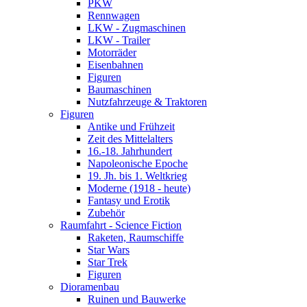
PKW
Rennwagen
LKW - Zugmaschinen
LKW - Trailer
Motorräder
Eisenbahnen
Figuren
Baumaschinen
Nutzfahrzeuge & Traktoren
Figuren
Antike und Frühzeit
Zeit des Mittelalters
16.-18. Jahrhundert
Napoleonische Epoche
19. Jh. bis 1. Weltkrieg
Moderne (1918 - heute)
Fantasy und Erotik
Zubehör
Raumfahrt - Science Fiction
Raketen, Raumschiffe
Star Wars
Star Trek
Figuren
Dioramenbau
Ruinen und Bauwerke