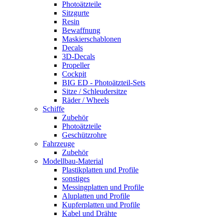
Photoätzteile
Sitzgurte
Resin
Bewaffnung
Maskierschablonen
Decals
3D-Decals
Propeller
Cockpit
BIG ED - Photoätzteil-Sets
Sitze / Schleudersitze
Räder / Wheels
Schiffe
Zubehör
Photoätzteile
Geschützrohre
Fahrzeuge
Zubehör
Modellbau-Material
Plastikplatten und Profile
sonstiges
Messingplatten und Profile
Aluplatten und Profile
Kupferplatten und Profile
Kabel und Drähte