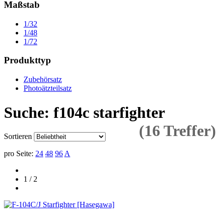
Maßstab
1/32
1/48
1/72
Produkttyp
Zubehörsatz
Photoätzteilsatz
Suche: f104c starfighter
(16 Treffer)
Sortieren
pro Seite:
24
48
96
A
1 / 2