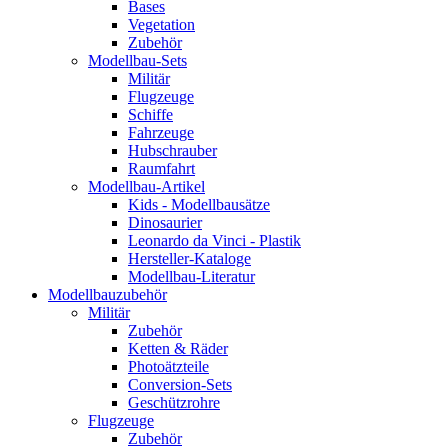
Bases
Vegetation
Zubehör
Modellbau-Sets
Militär
Flugzeuge
Schiffe
Fahrzeuge
Hubschrauber
Raumfahrt
Modellbau-Artikel
Kids - Modellbausätze
Dinosaurier
Leonardo da Vinci - Plastik
Hersteller-Kataloge
Modellbau-Literatur
Modellbauzubehör
Militär
Zubehör
Ketten & Räder
Photoätzteile
Conversion-Sets
Geschützrohre
Flugzeuge
Zubehör