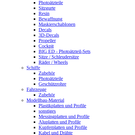
Photoätzteile
Sitzgurte
Resin
Bewaffnung
Maskierschablonen
Decals
3D-Decals
Propeller
Cockpit
BIG ED - Photoätzteil-Sets
Sitze / Schleudersitze
Räder / Wheels
Schiffe
Zubehör
Photoätzteile
Geschützrohre
Fahrzeuge
Zubehör
Modellbau-Material
Plastikplatten und Profile
sonstiges
Messingplatten und Profile
Aluplatten und Profile
Kupferplatten und Profile
Kabel und Drähte