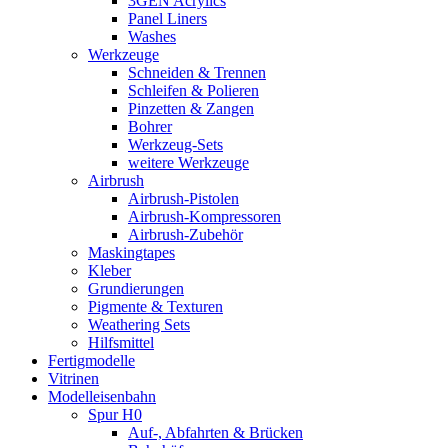
3GEN Acrylics
Panel Liners
Washes
Werkzeuge
Schneiden & Trennen
Schleifen & Polieren
Pinzetten & Zangen
Bohrer
Werkzeug-Sets
weitere Werkzeuge
Airbrush
Airbrush-Pistolen
Airbrush-Kompressoren
Airbrush-Zubehör
Maskingtapes
Kleber
Grundierungen
Pigmente & Texturen
Weathering Sets
Hilfsmittel
Fertigmodelle
Vitrinen
Modelleisenbahn
Spur H0
Auf-, Abfahrten & Brücken