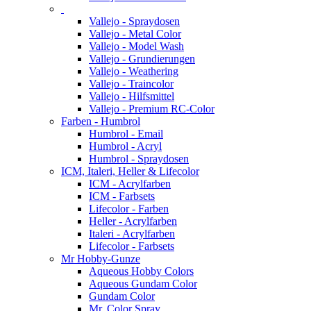
Vallejo - Spraydosen
Vallejo - Metal Color
Vallejo - Model Wash
Vallejo - Grundierungen
Vallejo - Weathering
Vallejo - Traincolor
Vallejo - Hilfsmittel
Vallejo - Premium RC-Color
Farben - Humbrol
Humbrol - Email
Humbrol - Acryl
Humbrol - Spraydosen
ICM, Italeri, Heller & Lifecolor
ICM - Acrylfarben
ICM - Farbsets
Lifecolor - Farben
Heller - Acrylfarben
Italeri - Acrylfarben
Lifecolor - Farbsets
Mr Hobby-Gunze
Aqueous Hobby Colors
Aqueous Gundam Color
Gundam Color
Mr. Color Spray