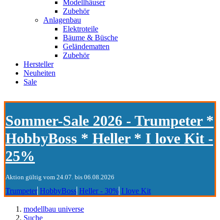
Modellhäuser
Zubehör
Anlagenbau
Elektroteile
Bäume & Büsche
Geländematten
Zubehör
Hersteller
Neuheiten
Sale
Sommer-Sale 2026 - Trumpeter *
HobbyBoss * Heller * I love Kit -
25%
Aktion gültig vom 24.07. bis 06.08.2026
Trumpeter
HobbyBoss
Heller - 30%
I love Kit
modellbau universe
Suche