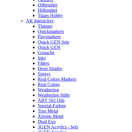
Oilbrusher
Hilfsmittel
Titans Hobby
AK Interactive
Thinner
Quickmarkers
Playmarkers
Quick GEN Sets
Quick GEN
Gouache
Inks
Filters
Deep Shades
Sprays
Real Colors Markers
Real Colors
Weathering
Weathering Stifte
ABT 502 Oils
Spezial-Farben
True Metal
Xtreme Metal
Dual Exo
3GEN Acrylics - Sets