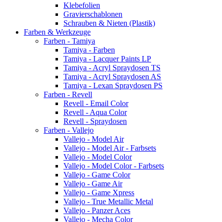
Klebefolien
Gravierschablonen
Schrauben & Nieten (Plastik)
Farben & Werkzeuge
Farben - Tamiya
Tamiya - Farben
Tamiya - Lacquer Paints LP
Tamiya - Acryl Spraydosen TS
Tamiya - Acryl Spraydosen AS
Tamiya - Lexan Spraydosen PS
Farben - Revell
Revell - Email Color
Revell - Aqua Color
Revell - Spraydosen
Farben - Vallejo
Vallejo - Model Air
Vallejo - Model Air - Farbsets
Vallejo - Model Color
Vallejo - Model Color - Farbsets
Vallejo - Game Color
Vallejo - Game Air
Vallejo - Game Xpress
Vallejo - True Metallic Metal
Vallejo - Panzer Aces
Vallejo - Mecha Color