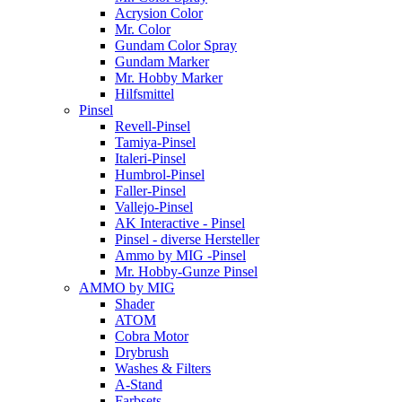
Acrysion Color
Mr. Color
Gundam Color Spray
Gundam Marker
Mr. Hobby Marker
Hilfsmittel
Pinsel
Revell-Pinsel
Tamiya-Pinsel
Italeri-Pinsel
Humbrol-Pinsel
Faller-Pinsel
Vallejo-Pinsel
AK Interactive - Pinsel
Pinsel - diverse Hersteller
Ammo by MIG -Pinsel
Mr. Hobby-Gunze Pinsel
AMMO by MIG
Shader
ATOM
Cobra Motor
Drybrush
Washes & Filters
A-Stand
Farbsets