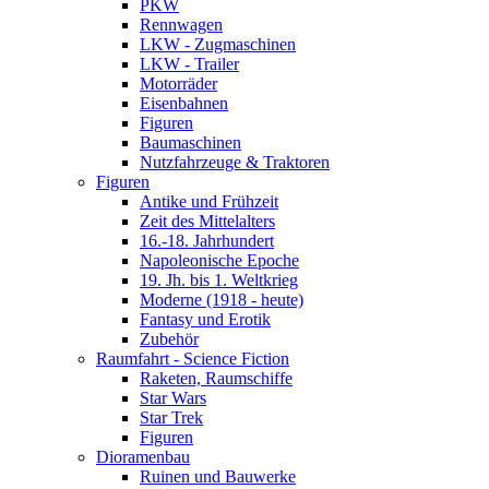
PKW
Rennwagen
LKW - Zugmaschinen
LKW - Trailer
Motorräder
Eisenbahnen
Figuren
Baumaschinen
Nutzfahrzeuge & Traktoren
Figuren
Antike und Frühzeit
Zeit des Mittelalters
16.-18. Jahrhundert
Napoleonische Epoche
19. Jh. bis 1. Weltkrieg
Moderne (1918 - heute)
Fantasy und Erotik
Zubehör
Raumfahrt - Science Fiction
Raketen, Raumschiffe
Star Wars
Star Trek
Figuren
Dioramenbau
Ruinen und Bauwerke