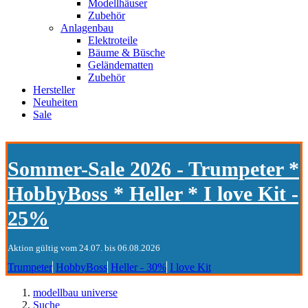
Modellhäuser
Zubehör
Anlagenbau
Elektroteile
Bäume & Büsche
Geländematten
Zubehör
Hersteller
Neuheiten
Sale
Sommer-Sale 2026 - Trumpeter *
HobbyBoss * Heller * I love Kit -
25%
Aktion gültig vom 24.07. bis 06.08.2026
Trumpeter
HobbyBoss
Heller - 30%
I love Kit
modellbau universe
Suche