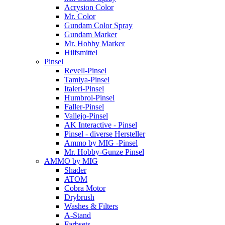
Acrysion Color
Mr. Color
Gundam Color Spray
Gundam Marker
Mr. Hobby Marker
Hilfsmittel
Pinsel
Revell-Pinsel
Tamiya-Pinsel
Italeri-Pinsel
Humbrol-Pinsel
Faller-Pinsel
Vallejo-Pinsel
AK Interactive - Pinsel
Pinsel - diverse Hersteller
Ammo by MIG -Pinsel
Mr. Hobby-Gunze Pinsel
AMMO by MIG
Shader
ATOM
Cobra Motor
Drybrush
Washes & Filters
A-Stand
Farbsets