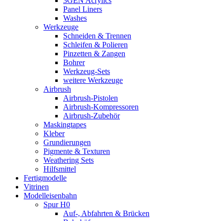
3GEN Acrylics
Panel Liners
Washes
Werkzeuge
Schneiden & Trennen
Schleifen & Polieren
Pinzetten & Zangen
Bohrer
Werkzeug-Sets
weitere Werkzeuge
Airbrush
Airbrush-Pistolen
Airbrush-Kompressoren
Airbrush-Zubehör
Maskingtapes
Kleber
Grundierungen
Pigmente & Texturen
Weathering Sets
Hilfsmittel
Fertigmodelle
Vitrinen
Modelleisenbahn
Spur H0
Auf-, Abfahrten & Brücken