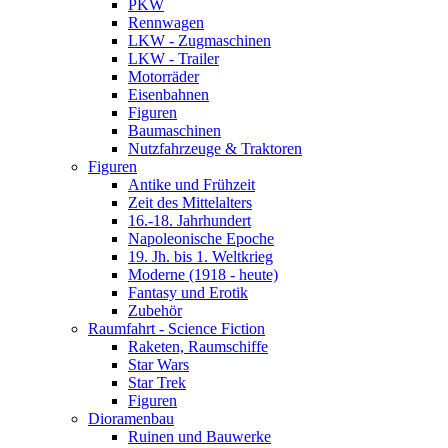
PKW
Rennwagen
LKW - Zugmaschinen
LKW - Trailer
Motorräder
Eisenbahnen
Figuren
Baumaschinen
Nutzfahrzeuge & Traktoren
Figuren
Antike und Frühzeit
Zeit des Mittelalters
16.-18. Jahrhundert
Napoleonische Epoche
19. Jh. bis 1. Weltkrieg
Moderne (1918 - heute)
Fantasy und Erotik
Zubehör
Raumfahrt - Science Fiction
Raketen, Raumschiffe
Star Wars
Star Trek
Figuren
Dioramenbau
Ruinen und Bauwerke