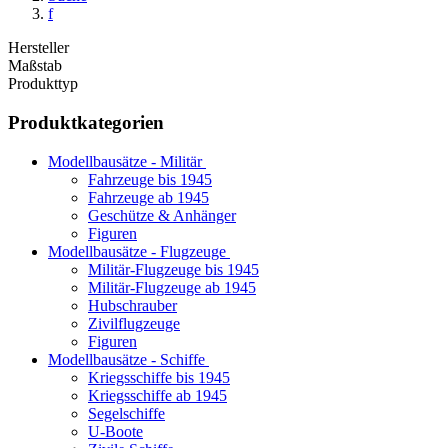
f
Hersteller
Maßstab
Produkttyp
Produktkategorien
Modellbausätze - Militär
Fahrzeuge bis 1945
Fahrzeuge ab 1945
Geschütze & Anhänger
Figuren
Modellbausätze - Flugzeuge
Militär-Flugzeuge bis 1945
Militär-Flugzeuge ab 1945
Hubschrauber
Zivilflugzeuge
Figuren
Modellbausätze - Schiffe
Kriegsschiffe bis 1945
Kriegsschiffe ab 1945
Segelschiffe
U-Boote