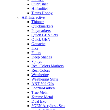
Oilbrusher
Hilfsmittel
Titans Hobby
AK Interactive
Thinner
Quickmarkers
Playmarkers
Quick GEN Sets
Quick GEN
Gouache
Inks
Filters
Deep Shades
Sprays
Real Colors Markers
Real Colors
Weathering
Weathering Stifte
ABT 502 Oils
Spezial-Farben
True Metal
Xtreme Metal
Dual Exo
3GEN Acrylics - Sets