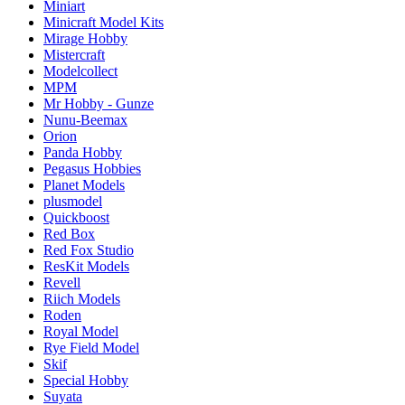
Miniart
Minicraft Model Kits
Mirage Hobby
Mistercraft
Modelcollect
MPM
Mr Hobby - Gunze
Nunu-Beemax
Orion
Panda Hobby
Pegasus Hobbies
Planet Models
plusmodel
Quickboost
Red Box
Red Fox Studio
ResKit Models
Revell
Riich Models
Roden
Royal Model
Rye Field Model
Skif
Special Hobby
Suyata