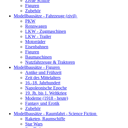
Zivile Schiffe
Figuren
Zubehör
Modellbausätze - Fahrzeuge (zivil)
PKW
Rennwagen
LKW - Zugmaschinen
LKW - Trailer
Motorräder
Eisenbahnen
Figuren
Baumaschinen
Nutzfahrzeuge & Traktoren
Modellbausätze - Figuren
Antike und Frühzeit
Zeit des Mittelalters
16.-18. Jahrhundert
Napoleonische Epoche
19. Jh. bis 1. Weltkrieg
Moderne (1918 - heute)
Fantasy und Erotik
Zubehör
Modellbausätze - Raumfahrt - Science Fiction
Raketen, Raumschiffe
Star Wars