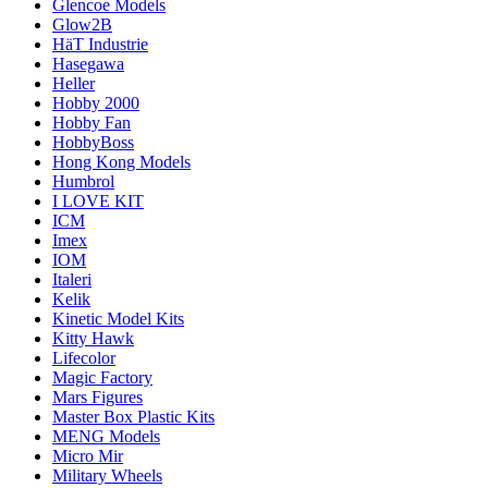
Glencoe Models
Glow2B
HäT Industrie
Hasegawa
Heller
Hobby 2000
Hobby Fan
HobbyBoss
Hong Kong Models
Humbrol
I LOVE KIT
ICM
Imex
IOM
Italeri
Kelik
Kinetic Model Kits
Kitty Hawk
Lifecolor
Magic Factory
Mars Figures
Master Box Plastic Kits
MENG Models
Micro Mir
Military Wheels