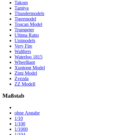
Takom
Tamiya
Thundermodels
Tigermodel
Toucan Model
Trumpeter
Ultima Ratio
Unimodels
Very Fire
Walthers
Waterloo 1815
Wheelliant
Xuntong Model
Zimi Model
Zvezda
ZZ Modell
Maßstab
ohne Angabe
1/10
1/100
1/1000
1/104