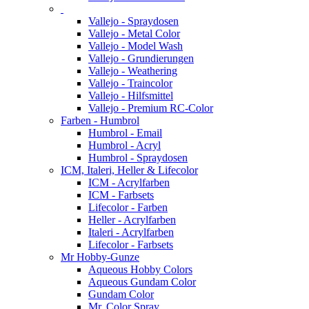
Vallejo - Spraydosen
Vallejo - Metal Color
Vallejo - Model Wash
Vallejo - Grundierungen
Vallejo - Weathering
Vallejo - Traincolor
Vallejo - Hilfsmittel
Vallejo - Premium RC-Color
Farben - Humbrol
Humbrol - Email
Humbrol - Acryl
Humbrol - Spraydosen
ICM, Italeri, Heller & Lifecolor
ICM - Acrylfarben
ICM - Farbsets
Lifecolor - Farben
Heller - Acrylfarben
Italeri - Acrylfarben
Lifecolor - Farbsets
Mr Hobby-Gunze
Aqueous Hobby Colors
Aqueous Gundam Color
Gundam Color
Mr. Color Spray