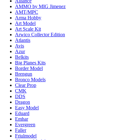
Alliance
AMMO by MIG Jimenez
AMT/MPC
Arma Hobby
Art Model
Art Scale Kit
Arwico Collector Edition
Atlantis
Avis
Azur
Belkits
Big Planes Kits
Border Model
Brengun
Bronco Models
Clear Prop
CMK
DDS
Dragon
Easy Model
Eduard
Emhar
Evergreen
Faller
Friulmodel