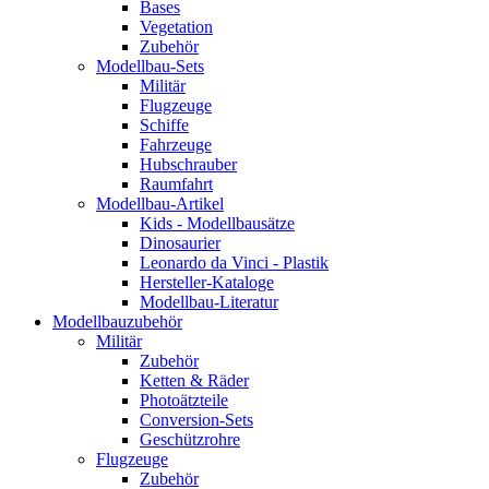
Bases
Vegetation
Zubehör
Modellbau-Sets
Militär
Flugzeuge
Schiffe
Fahrzeuge
Hubschrauber
Raumfahrt
Modellbau-Artikel
Kids - Modellbausätze
Dinosaurier
Leonardo da Vinci - Plastik
Hersteller-Kataloge
Modellbau-Literatur
Modellbauzubehör
Militär
Zubehör
Ketten & Räder
Photoätzteile
Conversion-Sets
Geschützrohre
Flugzeuge
Zubehör