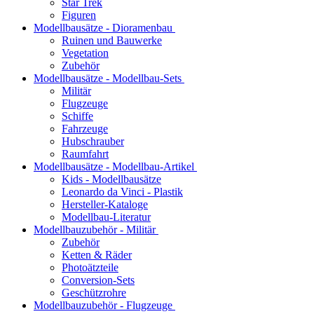
Star Trek
Figuren
Modellbausätze - Dioramenbau
Ruinen und Bauwerke
Vegetation
Zubehör
Modellbausätze - Modellbau-Sets
Militär
Flugzeuge
Schiffe
Fahrzeuge
Hubschrauber
Raumfahrt
Modellbausätze - Modellbau-Artikel
Kids - Modellbausätze
Leonardo da Vinci - Plastik
Hersteller-Kataloge
Modellbau-Literatur
Modellbauzubehör - Militär
Zubehör
Ketten & Räder
Photoätzteile
Conversion-Sets
Geschützrohre
Modellbauzubehör - Flugzeuge