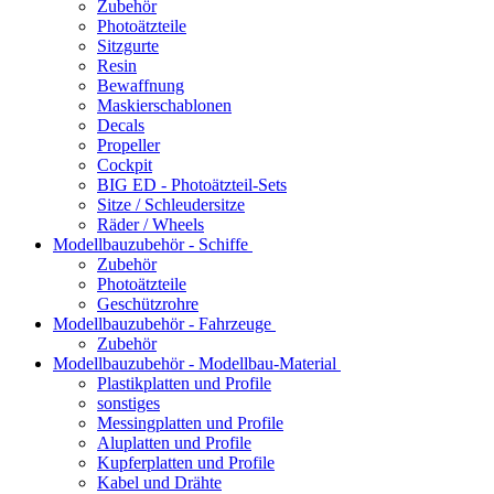
Zubehör
Photoätzteile
Sitzgurte
Resin
Bewaffnung
Maskierschablonen
Decals
Propeller
Cockpit
BIG ED - Photoätzteil-Sets
Sitze / Schleudersitze
Räder / Wheels
Modellbauzubehör - Schiffe
Zubehör
Photoätzteile
Geschützrohre
Modellbauzubehör - Fahrzeuge
Zubehör
Modellbauzubehör - Modellbau-Material
Plastikplatten und Profile
sonstiges
Messingplatten und Profile
Aluplatten und Profile
Kupferplatten und Profile
Kabel und Drähte