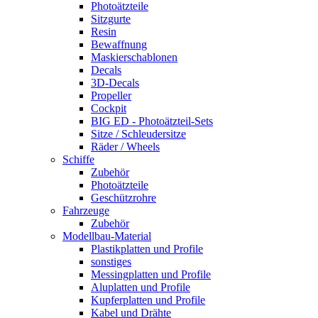
Photoätzteile
Sitzgurte
Resin
Bewaffnung
Maskierschablonen
Decals
3D-Decals
Propeller
Cockpit
BIG ED - Photoätzteil-Sets
Sitze / Schleudersitze
Räder / Wheels
Schiffe
Zubehör
Photoätzteile
Geschützrohre
Fahrzeuge
Zubehör
Modellbau-Material
Plastikplatten und Profile
sonstiges
Messingplatten und Profile
Aluplatten und Profile
Kupferplatten und Profile
Kabel und Drähte