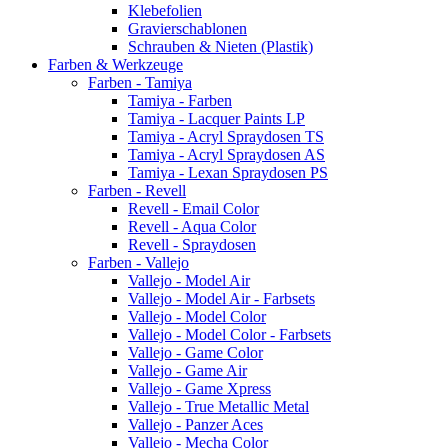
Klebefolien
Gravierschablonen
Schrauben & Nieten (Plastik)
Farben & Werkzeuge
Farben - Tamiya
Tamiya - Farben
Tamiya - Lacquer Paints LP
Tamiya - Acryl Spraydosen TS
Tamiya - Acryl Spraydosen AS
Tamiya - Lexan Spraydosen PS
Farben - Revell
Revell - Email Color
Revell - Aqua Color
Revell - Spraydosen
Farben - Vallejo
Vallejo - Model Air
Vallejo - Model Air - Farbsets
Vallejo - Model Color
Vallejo - Model Color - Farbsets
Vallejo - Game Color
Vallejo - Game Air
Vallejo - Game Xpress
Vallejo - True Metallic Metal
Vallejo - Panzer Aces
Vallejo - Mecha Color