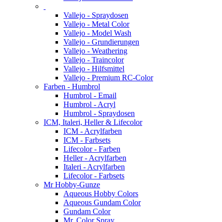
Vallejo - Spraydosen
Vallejo - Metal Color
Vallejo - Model Wash
Vallejo - Grundierungen
Vallejo - Weathering
Vallejo - Traincolor
Vallejo - Hilfsmittel
Vallejo - Premium RC-Color
Farben - Humbrol
Humbrol - Email
Humbrol - Acryl
Humbrol - Spraydosen
ICM, Italeri, Heller & Lifecolor
ICM - Acrylfarben
ICM - Farbsets
Lifecolor - Farben
Heller - Acrylfarben
Italeri - Acrylfarben
Lifecolor - Farbsets
Mr Hobby-Gunze
Aqueous Hobby Colors
Aqueous Gundam Color
Gundam Color
Mr. Color Spray