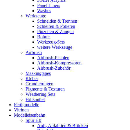
3GEN Acrylics
Panel Liners
Washes
Werkzeuge
Schneiden & Trennen
Schleifen & Polieren
Pinzetten & Zangen
Bohrer
Werkzeug-Sets
weitere Werkzeuge
Airbrush
Airbrush-Pistolen
Airbrush-Kompressoren
Airbrush-Zubehör
Maskingtapes
Kleber
Grundierungen
Pigmente & Texturen
Weathering Sets
Hilfsmittel
Fertigmodelle
Vitrinen
Modelleisenbahn
Spur H0
Auf-, Abfahrten & Brücken