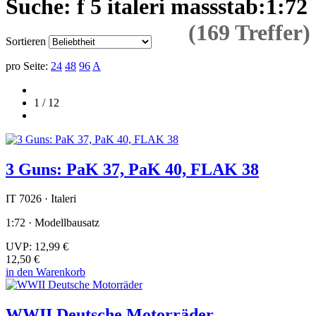
Suche: f 5 italeri massstab:1:72
(169 Treffer)
Sortieren
pro Seite:
24
48
96
A
1 / 12
3 Guns: PaK 37, PaK 40, FLAK 38
IT 7026 · Italeri
1:72 · Modellbausatz
UVP:
12,99 €
12,50 €
in den Warenkorb
WWII Deutsche Motorräder