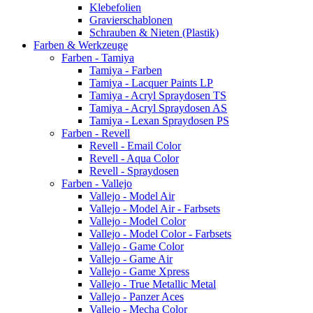
Klebefolien
Gravierschablonen
Schrauben & Nieten (Plastik)
Farben & Werkzeuge
Farben - Tamiya
Tamiya - Farben
Tamiya - Lacquer Paints LP
Tamiya - Acryl Spraydosen TS
Tamiya - Acryl Spraydosen AS
Tamiya - Lexan Spraydosen PS
Farben - Revell
Revell - Email Color
Revell - Aqua Color
Revell - Spraydosen
Farben - Vallejo
Vallejo - Model Air
Vallejo - Model Air - Farbsets
Vallejo - Model Color
Vallejo - Model Color - Farbsets
Vallejo - Game Color
Vallejo - Game Air
Vallejo - Game Xpress
Vallejo - True Metallic Metal
Vallejo - Panzer Aces
Vallejo - Mecha Color