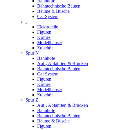
Bahnhöfe
Bahntechnische Bauten
Bäume & Büsche
Car System
Elektroteile
Figuren
Kirmes
Modellhäuser
Zubehör
Spur N
Bahnhöfe
Auf-, Abfahrten & Brücken
Bahntechnische Bauten
Car System
Figuren
Kirmes
Modellhäuser
Zubehör
Spur Z
Auf-, Abfahrten & Brücken
Bahnhöfe
Bahntechnische Bauten
Bäume & Büsche
Figuren