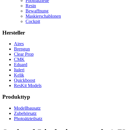
Photoätzteile
Resin
Bewaffnung
Maskierschablonen
Cockpit
Hersteller
Aires
Brengun
Clear Prop
CMK
Eduard
Italeri
Kelik
Quickboost
ResKit Models
Produkttyp
Modellbausatz
Zubehörsatz
Photoätzteilsatz