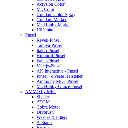
Acrysion Color
Mr. Color
Gundam Color Spray
Gundam Marker
Mr. Hobby Marker
Hilfsmittel
Pinsel
Revell-Pinsel
Tamiya-Pinsel
Italeri-Pinsel
Humbrol-Pinsel
Faller-Pinsel
Vallejo-Pinsel
AK Interactive - Pinsel
Pinsel - diverse Hersteller
Ammo by MIG -Pinsel
Mr. Hobby-Gunze Pinsel
AMMO by MIG
Shader
ATOM
Cobra Motor
Drybrush
Washes & Filters
A-Stand
Farbsets