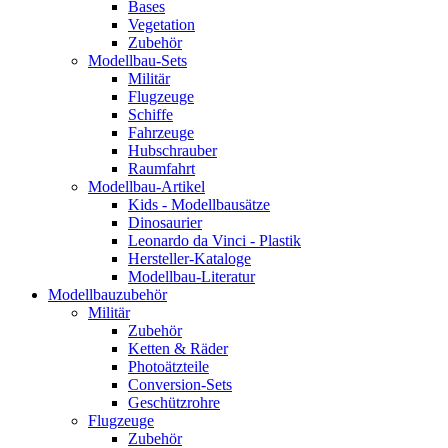
Bases
Vegetation
Zubehör
Modellbau-Sets
Militär
Flugzeuge
Schiffe
Fahrzeuge
Hubschrauber
Raumfahrt
Modellbau-Artikel
Kids - Modellbausätze
Dinosaurier
Leonardo da Vinci - Plastik
Hersteller-Kataloge
Modellbau-Literatur
Modellbauzubehör
Militär
Zubehör
Ketten & Räder
Photoätzteile
Conversion-Sets
Geschützrohre
Flugzeuge
Zubehör