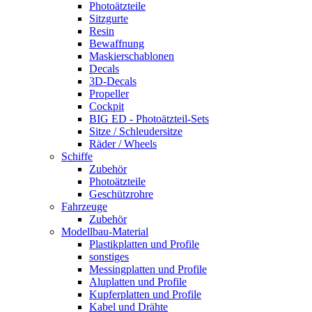
Photoätzteile
Sitzgurte
Resin
Bewaffnung
Maskierschablonen
Decals
3D-Decals
Propeller
Cockpit
BIG ED - Photoätzteil-Sets
Sitze / Schleudersitze
Räder / Wheels
Schiffe
Zubehör
Photoätzteile
Geschützrohre
Fahrzeuge
Zubehör
Modellbau-Material
Plastikplatten und Profile
sonstiges
Messingplatten und Profile
Aluplatten und Profile
Kupferplatten und Profile
Kabel und Drähte