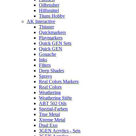
Oilbrusher
Hilfsmittel
Titans Hobby
AK Interactive
Thinner
Quickmarkers
Playmarkers
Quick GEN Sets
Quick GEN
Gouache
Inks
Filters
Deep Shades
Sprays
Real Colors Markers
Real Colors
Weathering
Weathering Stifte
ABT 502 Oils
Spezial-Farben
True Metal
Xtreme Metal
Dual Exo
3GEN Acrylics - Sets