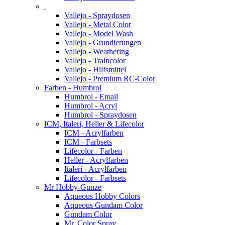
Vallejo - Spraydosen
Vallejo - Metal Color
Vallejo - Model Wash
Vallejo - Grundierungen
Vallejo - Weathering
Vallejo - Traincolor
Vallejo - Hilfsmittel
Vallejo - Premium RC-Color
Farben - Humbrol
Humbrol - Email
Humbrol - Acryl
Humbrol - Spraydosen
ICM, Italeri, Heller & Lifecolor
ICM - Acrylfarben
ICM - Farbsets
Lifecolor - Farben
Heller - Acrylfarben
Italeri - Acrylfarben
Lifecolor - Farbsets
Mr Hobby-Gunze
Aqueous Hobby Colors
Aqueous Gundam Color
Gundam Color
Mr. Color Spray