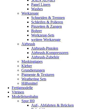
3GEN Acrylics
Panel Liners
Washes
Werkzeuge
Schneiden & Trennen
Schleifen & Polieren
Pinzetten & Zangen
Bohrer
Werkzeug-Sets
weitere Werkzeuge
Airbrush
Airbrush-Pistolen
Airbrush-Kompressoren
Airbrush-Zubehör
Maskingtapes
Kleber
Grundierungen
Pigmente & Texturen
Weathering Sets
Hilfsmittel
Fertigmodelle
Vitrinen
Modelleisenbahn
Spur H0
Auf-, Abfahrten & Brücken