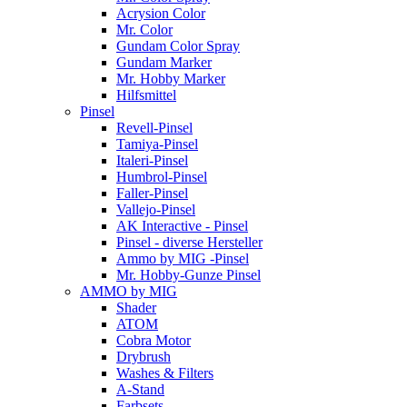
Acrysion Color
Mr. Color
Gundam Color Spray
Gundam Marker
Mr. Hobby Marker
Hilfsmittel
Pinsel
Revell-Pinsel
Tamiya-Pinsel
Italeri-Pinsel
Humbrol-Pinsel
Faller-Pinsel
Vallejo-Pinsel
AK Interactive - Pinsel
Pinsel - diverse Hersteller
Ammo by MIG -Pinsel
Mr. Hobby-Gunze Pinsel
AMMO by MIG
Shader
ATOM
Cobra Motor
Drybrush
Washes & Filters
A-Stand
Farbsets