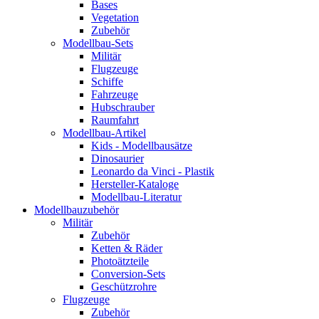
Bases
Vegetation
Zubehör
Modellbau-Sets
Militär
Flugzeuge
Schiffe
Fahrzeuge
Hubschrauber
Raumfahrt
Modellbau-Artikel
Kids - Modellbausätze
Dinosaurier
Leonardo da Vinci - Plastik
Hersteller-Kataloge
Modellbau-Literatur
Modellbauzubehör
Militär
Zubehör
Ketten & Räder
Photoätzteile
Conversion-Sets
Geschützrohre
Flugzeuge
Zubehör