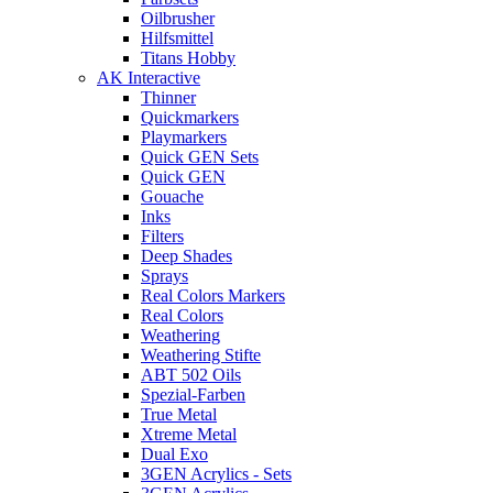
Oilbrusher
Hilfsmittel
Titans Hobby
AK Interactive
Thinner
Quickmarkers
Playmarkers
Quick GEN Sets
Quick GEN
Gouache
Inks
Filters
Deep Shades
Sprays
Real Colors Markers
Real Colors
Weathering
Weathering Stifte
ABT 502 Oils
Spezial-Farben
True Metal
Xtreme Metal
Dual Exo
3GEN Acrylics - Sets