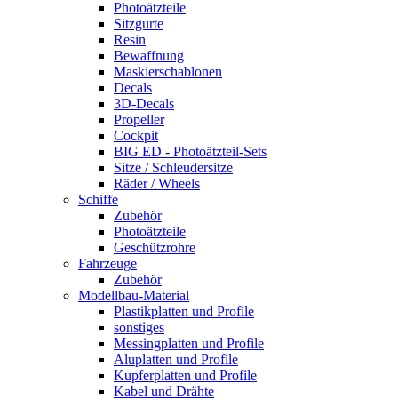
Photoätzteile
Sitzgurte
Resin
Bewaffnung
Maskierschablonen
Decals
3D-Decals
Propeller
Cockpit
BIG ED - Photoätzteil-Sets
Sitze / Schleudersitze
Räder / Wheels
Schiffe
Zubehör
Photoätzteile
Geschützrohre
Fahrzeuge
Zubehör
Modellbau-Material
Plastikplatten und Profile
sonstiges
Messingplatten und Profile
Aluplatten und Profile
Kupferplatten und Profile
Kabel und Drähte