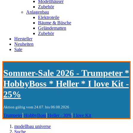
Modellhäuser
Zubehör
Anlagenbau
Elektroteile
Bäume & Büsche
Geländematten
Zubehör
Hersteller
Neuheiten
Sale
Sommer-Sale 2026 - Trumpeter *
HobbyBoss * Heller * I love Kit -
25%
Aktion gültig vom 24.07. bis 06.08.2026
Trumpeter
HobbyBoss
Heller - 30%
I love Kit
modellbau universe
Suche