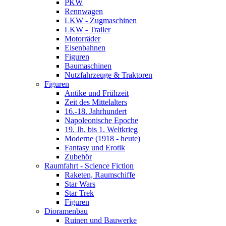
PKW
Rennwagen
LKW - Zugmaschinen
LKW - Trailer
Motorräder
Eisenbahnen
Figuren
Baumaschinen
Nutzfahrzeuge & Traktoren
Figuren
Antike und Frühzeit
Zeit des Mittelalters
16.-18. Jahrhundert
Napoleonische Epoche
19. Jh. bis 1. Weltkrieg
Moderne (1918 - heute)
Fantasy und Erotik
Zubehör
Raumfahrt - Science Fiction
Raketen, Raumschiffe
Star Wars
Star Trek
Figuren
Dioramenbau
Ruinen und Bauwerke