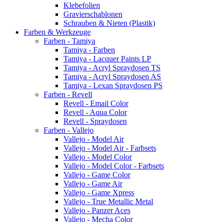
Klebefolien
Gravierschablonen
Schrauben & Nieten (Plastik)
Farben & Werkzeuge
Farben - Tamiya
Tamiya - Farben
Tamiya - Lacquer Paints LP
Tamiya - Acryl Spraydosen TS
Tamiya - Acryl Spraydosen AS
Tamiya - Lexan Spraydosen PS
Farben - Revell
Revell - Email Color
Revell - Aqua Color
Revell - Spraydosen
Farben - Vallejo
Vallejo - Model Air
Vallejo - Model Air - Farbsets
Vallejo - Model Color
Vallejo - Model Color - Farbsets
Vallejo - Game Color
Vallejo - Game Air
Vallejo - Game Xpress
Vallejo - True Metallic Metal
Vallejo - Panzer Aces
Vallejo - Mecha Color