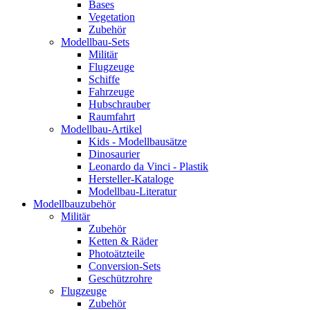
Bases
Vegetation
Zubehör
Modellbau-Sets
Militär
Flugzeuge
Schiffe
Fahrzeuge
Hubschrauber
Raumfahrt
Modellbau-Artikel
Kids - Modellbausätze
Dinosaurier
Leonardo da Vinci - Plastik
Hersteller-Kataloge
Modellbau-Literatur
Modellbauzubehör
Militär
Zubehör
Ketten & Räder
Photoätzteile
Conversion-Sets
Geschützrohre
Flugzeuge
Zubehör