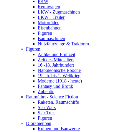
PKW
Rennwagen
LKW - Zugmaschinen
LKW - Trailer
Motorräder
Eisenbahnen
Figuren
Baumaschinen
Nutzfahrzeuge & Traktoren
Figuren
Antike und Frühzeit
Zeit des Mittelalters
16.-18. Jahrhundert
Napoleonische Epoche
19. Jh. bis 1. Weltkrieg
Moderne (1918 - heute)
Fantasy und Erotik
Zubehör
Raumfahrt - Science Fiction
Raketen, Raumschiffe
Star Wars
Star Trek
Figuren
Dioramenbau
Ruinen und Bauwerke