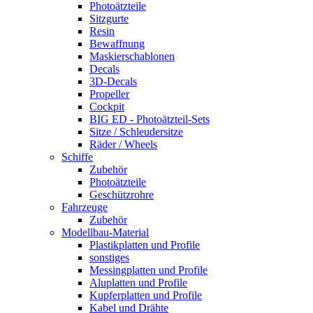
Photoätzteile
Sitzgurte
Resin
Bewaffnung
Maskierschablonen
Decals
3D-Decals
Propeller
Cockpit
BIG ED - Photoätzteil-Sets
Sitze / Schleudersitze
Räder / Wheels
Schiffe
Zubehör
Photoätzteile
Geschützrohre
Fahrzeuge
Zubehör
Modellbau-Material
Plastikplatten und Profile
sonstiges
Messingplatten und Profile
Aluplatten und Profile
Kupferplatten und Profile
Kabel und Drähte