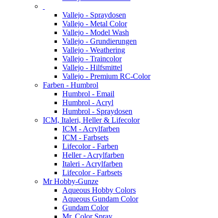
Vallejo - Spraydosen
Vallejo - Metal Color
Vallejo - Model Wash
Vallejo - Grundierungen
Vallejo - Weathering
Vallejo - Traincolor
Vallejo - Hilfsmittel
Vallejo - Premium RC-Color
Farben - Humbrol
Humbrol - Email
Humbrol - Acryl
Humbrol - Spraydosen
ICM, Italeri, Heller & Lifecolor
ICM - Acrylfarben
ICM - Farbsets
Lifecolor - Farben
Heller - Acrylfarben
Italeri - Acrylfarben
Lifecolor - Farbsets
Mr Hobby-Gunze
Aqueous Hobby Colors
Aqueous Gundam Color
Gundam Color
Mr. Color Spray