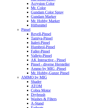
Acrysion Color
Mr. Color
Gundam Color Spray
Gundam Marker
Mr. Hobby Marker
Hilfsmittel
Pinsel
Revell-Pinsel
Tamiya-Pinsel
Italeri-Pinsel
Humbrol-Pinsel
Faller-Pinsel
Vallejo-Pinsel
AK Interactive - Pinsel
Pinsel - diverse Hersteller
Ammo by MIG -Pinsel
Mr. Hobby-Gunze Pinsel
AMMO by MIG
Shader
ATOM
Cobra Motor
Drybrush
Washes & Filters
A-Stand
Farbsets