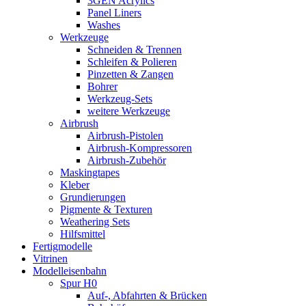
3GEN Acrylics
Panel Liners
Washes
Werkzeuge
Schneiden & Trennen
Schleifen & Polieren
Pinzetten & Zangen
Bohrer
Werkzeug-Sets
weitere Werkzeuge
Airbrush
Airbrush-Pistolen
Airbrush-Kompressoren
Airbrush-Zubehör
Maskingtapes
Kleber
Grundierungen
Pigmente & Texturen
Weathering Sets
Hilfsmittel
Fertigmodelle
Vitrinen
Modelleisenbahn
Spur H0
Auf-, Abfahrten & Brücken