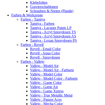
Klebefolien
Gravierschablonen
Schrauben & Nieten (Plastik)
Farben & Werkzeuge
Farben - Tamiya
Tamiya - Farben
Tamiya - Lacquer Paints LP
Tamiya - Acryl Spraydosen TS
Tamiya - Acryl Spraydosen AS
Tamiya - Lexan Spraydosen PS
Farben - Revell
Revell - Email Color
Revell - Aqua Color
Revell - Spraydosen
Farben - Vallejo
Vallejo - Model Air
Vallejo - Model Air - Farbsets
Vallejo - Model Color
Vallejo - Model Color - Farbsets
Vallejo - Game Color
Vallejo - Game Air
Vallejo - Game Xpress
Vallejo - True Metallic Metal
Vallejo - Panzer Aces
Vallejo - Mecha Color