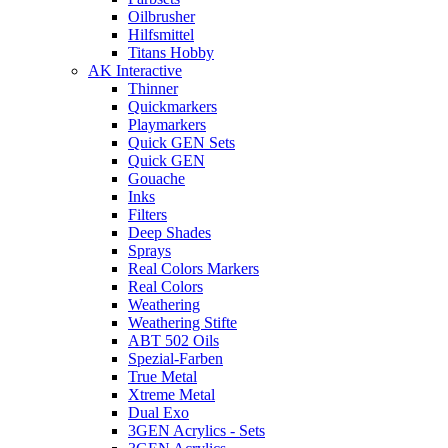
Oilbrusher
Hilfsmittel
Titans Hobby
AK Interactive
Thinner
Quickmarkers
Playmarkers
Quick GEN Sets
Quick GEN
Gouache
Inks
Filters
Deep Shades
Sprays
Real Colors Markers
Real Colors
Weathering
Weathering Stifte
ABT 502 Oils
Spezial-Farben
True Metal
Xtreme Metal
Dual Exo
3GEN Acrylics - Sets