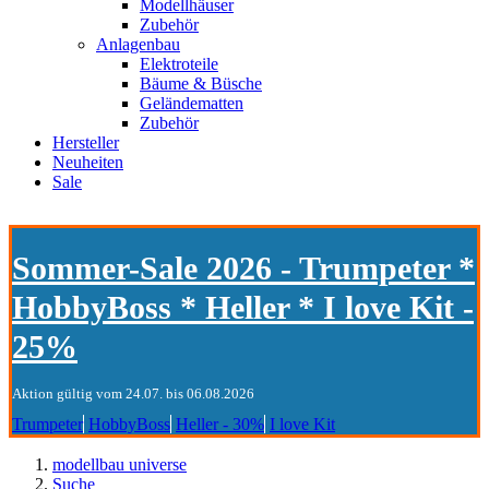
Modellhäuser
Zubehör
Anlagenbau
Elektroteile
Bäume & Büsche
Geländematten
Zubehör
Hersteller
Neuheiten
Sale
Sommer-Sale 2026 - Trumpeter *
HobbyBoss * Heller * I love Kit -
25%
Aktion gültig vom 24.07. bis 06.08.2026
Trumpeter
HobbyBoss
Heller - 30%
I love Kit
modellbau universe
Suche