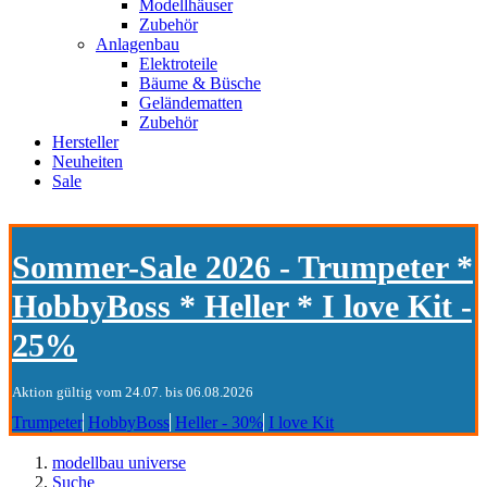
Modellhäuser
Zubehör
Anlagenbau
Elektroteile
Bäume & Büsche
Geländematten
Zubehör
Hersteller
Neuheiten
Sale
Sommer-Sale 2026 - Trumpeter *
HobbyBoss * Heller * I love Kit -
25%
Aktion gültig vom 24.07. bis 06.08.2026
Trumpeter
HobbyBoss
Heller - 30%
I love Kit
modellbau universe
Suche