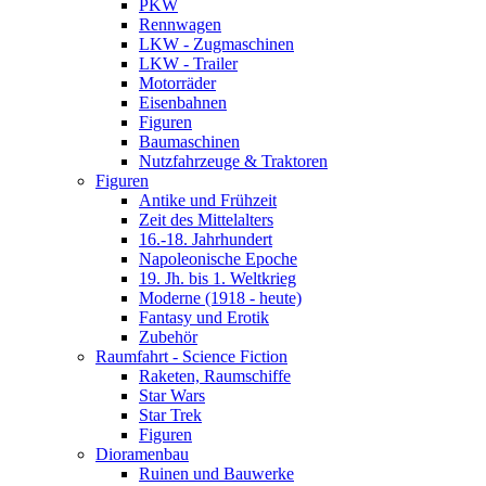
PKW
Rennwagen
LKW - Zugmaschinen
LKW - Trailer
Motorräder
Eisenbahnen
Figuren
Baumaschinen
Nutzfahrzeuge & Traktoren
Figuren
Antike und Frühzeit
Zeit des Mittelalters
16.-18. Jahrhundert
Napoleonische Epoche
19. Jh. bis 1. Weltkrieg
Moderne (1918 - heute)
Fantasy und Erotik
Zubehör
Raumfahrt - Science Fiction
Raketen, Raumschiffe
Star Wars
Star Trek
Figuren
Dioramenbau
Ruinen und Bauwerke