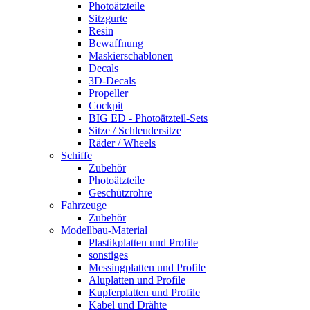
Photoätzteile
Sitzgurte
Resin
Bewaffnung
Maskierschablonen
Decals
3D-Decals
Propeller
Cockpit
BIG ED - Photoätzteil-Sets
Sitze / Schleudersitze
Räder / Wheels
Schiffe
Zubehör
Photoätzteile
Geschützrohre
Fahrzeuge
Zubehör
Modellbau-Material
Plastikplatten und Profile
sonstiges
Messingplatten und Profile
Aluplatten und Profile
Kupferplatten und Profile
Kabel und Drähte