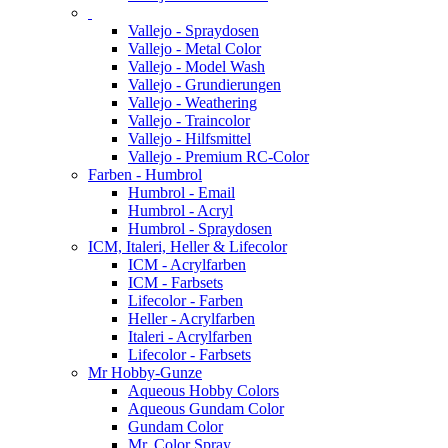
Vallejo - Spraydosen
Vallejo - Metal Color
Vallejo - Model Wash
Vallejo - Grundierungen
Vallejo - Weathering
Vallejo - Traincolor
Vallejo - Hilfsmittel
Vallejo - Premium RC-Color
Farben - Humbrol
Humbrol - Email
Humbrol - Acryl
Humbrol - Spraydosen
ICM, Italeri, Heller & Lifecolor
ICM - Acrylfarben
ICM - Farbsets
Lifecolor - Farben
Heller - Acrylfarben
Italeri - Acrylfarben
Lifecolor - Farbsets
Mr Hobby-Gunze
Aqueous Hobby Colors
Aqueous Gundam Color
Gundam Color
Mr. Color Spray