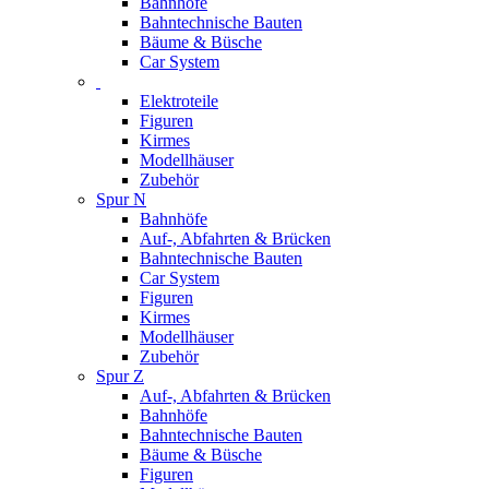
Bahnhöfe
Bahntechnische Bauten
Bäume & Büsche
Car System
Elektroteile
Figuren
Kirmes
Modellhäuser
Zubehör
Spur N
Bahnhöfe
Auf-, Abfahrten & Brücken
Bahntechnische Bauten
Car System
Figuren
Kirmes
Modellhäuser
Zubehör
Spur Z
Auf-, Abfahrten & Brücken
Bahnhöfe
Bahntechnische Bauten
Bäume & Büsche
Figuren