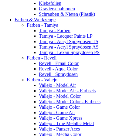
Klebefolien
Gravierschablonen
Schrauben & Nieten (Plastik)
Farben & Werkzeuge
Farben - Tamiya
Tamiya - Farben
Tamiya - Lacquer Paints LP
Tamiya - Acryl Spraydosen TS
Tamiya - Acryl Spraydosen AS
Tamiya - Lexan Spraydosen PS
Farben - Revell
Revell - Email Color
Revell - Aqua Color
Revell - Spraydosen
Farben - Vallejo
Vallejo - Model Air
Vallejo - Model Air - Farbsets
Vallejo - Model Color
Vallejo - Model Color - Farbsets
Vallejo - Game Color
Vallejo - Game Air
Vallejo - Game Xpress
Vallejo - True Metallic Metal
Vallejo - Panzer Aces
Vallejo - Mecha Color