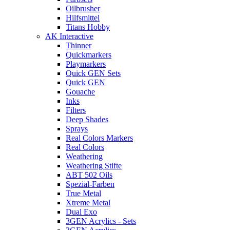
Oilbrusher
Hilfsmittel
Titans Hobby
AK Interactive
Thinner
Quickmarkers
Playmarkers
Quick GEN Sets
Quick GEN
Gouache
Inks
Filters
Deep Shades
Sprays
Real Colors Markers
Real Colors
Weathering
Weathering Stifte
ABT 502 Oils
Spezial-Farben
True Metal
Xtreme Metal
Dual Exo
3GEN Acrylics - Sets