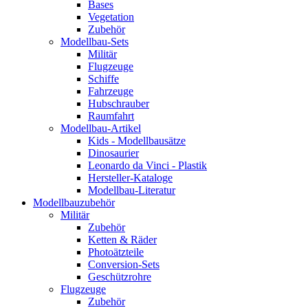
Bases
Vegetation
Zubehör
Modellbau-Sets
Militär
Flugzeuge
Schiffe
Fahrzeuge
Hubschrauber
Raumfahrt
Modellbau-Artikel
Kids - Modellbausätze
Dinosaurier
Leonardo da Vinci - Plastik
Hersteller-Kataloge
Modellbau-Literatur
Modellbauzubehör
Militär
Zubehör
Ketten & Räder
Photoätzteile
Conversion-Sets
Geschützrohre
Flugzeuge
Zubehör