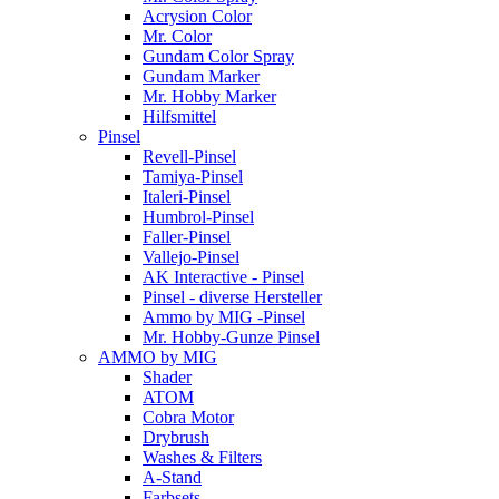
Acrysion Color
Mr. Color
Gundam Color Spray
Gundam Marker
Mr. Hobby Marker
Hilfsmittel
Pinsel
Revell-Pinsel
Tamiya-Pinsel
Italeri-Pinsel
Humbrol-Pinsel
Faller-Pinsel
Vallejo-Pinsel
AK Interactive - Pinsel
Pinsel - diverse Hersteller
Ammo by MIG -Pinsel
Mr. Hobby-Gunze Pinsel
AMMO by MIG
Shader
ATOM
Cobra Motor
Drybrush
Washes & Filters
A-Stand
Farbsets