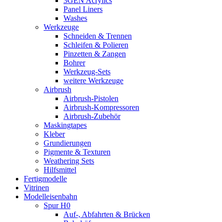
3GEN Acrylics
Panel Liners
Washes
Werkzeuge
Schneiden & Trennen
Schleifen & Polieren
Pinzetten & Zangen
Bohrer
Werkzeug-Sets
weitere Werkzeuge
Airbrush
Airbrush-Pistolen
Airbrush-Kompressoren
Airbrush-Zubehör
Maskingtapes
Kleber
Grundierungen
Pigmente & Texturen
Weathering Sets
Hilfsmittel
Fertigmodelle
Vitrinen
Modelleisenbahn
Spur H0
Auf-, Abfahrten & Brücken