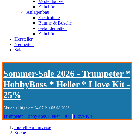
Modellhäuser
Zubehör
Anlagenbau
Elektroteile
Bäume & Büsche
Geländematten
Zubehör
Hersteller
Neuheiten
Sale
Sommer-Sale 2026 - Trumpeter *
HobbyBoss * Heller * I love Kit -
25%
Aktion gültig vom 24.07. bis 06.08.2026
Trumpeter
HobbyBoss
Heller - 30%
I love Kit
modellbau universe
Suche