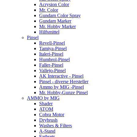
Acrysion Color
Mr. Color
Gundam Color Spray
Gundam Marker
Mr. Hobby Marker
Hilfsmittel
Pinsel
Revell-Pinsel
Tamiya-Pinsel
Italeri-Pinsel
Humbrol-Pinsel
Faller-Pinsel
Vallejo-Pinsel
AK Interactive - Pinsel
Pinsel - diverse Hersteller
Ammo by MIG -Pinsel
Mr. Hobby-Gunze Pinsel
AMMO by MIG
Shader
ATOM
Cobra Motor
Drybrush
Washes & Filters
A-Stand
Farbsets