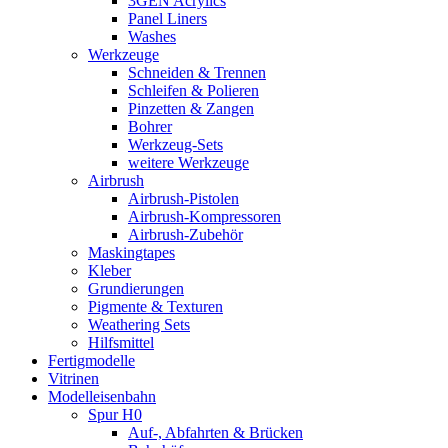
3GEN Acrylics
Panel Liners
Washes
Werkzeuge
Schneiden & Trennen
Schleifen & Polieren
Pinzetten & Zangen
Bohrer
Werkzeug-Sets
weitere Werkzeuge
Airbrush
Airbrush-Pistolen
Airbrush-Kompressoren
Airbrush-Zubehör
Maskingtapes
Kleber
Grundierungen
Pigmente & Texturen
Weathering Sets
Hilfsmittel
Fertigmodelle
Vitrinen
Modelleisenbahn
Spur H0
Auf-, Abfahrten & Brücken