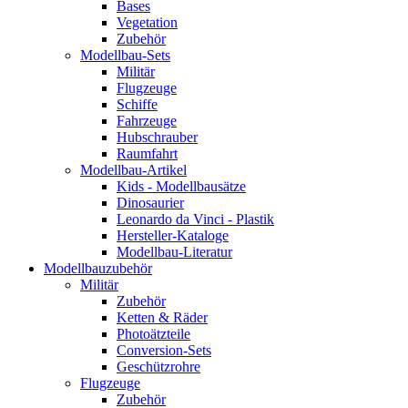
Bases
Vegetation
Zubehör
Modellbau-Sets
Militär
Flugzeuge
Schiffe
Fahrzeuge
Hubschrauber
Raumfahrt
Modellbau-Artikel
Kids - Modellbausätze
Dinosaurier
Leonardo da Vinci - Plastik
Hersteller-Kataloge
Modellbau-Literatur
Modellbauzubehör
Militär
Zubehör
Ketten & Räder
Photoätzteile
Conversion-Sets
Geschützrohre
Flugzeuge
Zubehör