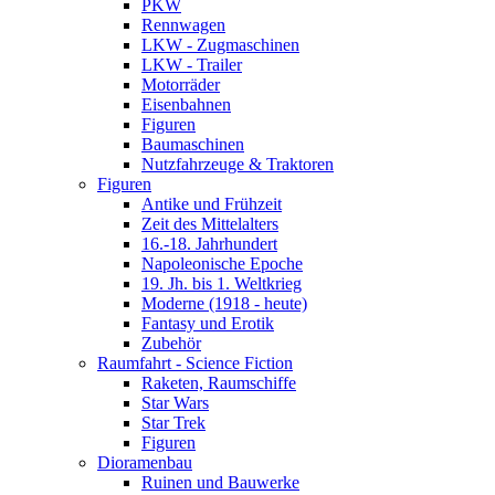
PKW
Rennwagen
LKW - Zugmaschinen
LKW - Trailer
Motorräder
Eisenbahnen
Figuren
Baumaschinen
Nutzfahrzeuge & Traktoren
Figuren
Antike und Frühzeit
Zeit des Mittelalters
16.-18. Jahrhundert
Napoleonische Epoche
19. Jh. bis 1. Weltkrieg
Moderne (1918 - heute)
Fantasy und Erotik
Zubehör
Raumfahrt - Science Fiction
Raketen, Raumschiffe
Star Wars
Star Trek
Figuren
Dioramenbau
Ruinen und Bauwerke