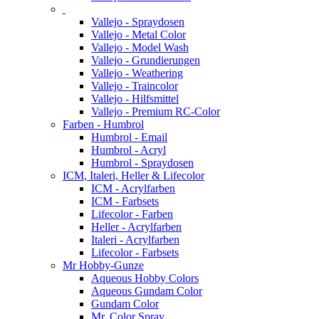
Vallejo - Spraydosen
Vallejo - Metal Color
Vallejo - Model Wash
Vallejo - Grundierungen
Vallejo - Weathering
Vallejo - Traincolor
Vallejo - Hilfsmittel
Vallejo - Premium RC-Color
Farben - Humbrol
Humbrol - Email
Humbrol - Acryl
Humbrol - Spraydosen
ICM, Italeri, Heller & Lifecolor
ICM - Acrylfarben
ICM - Farbsets
Lifecolor - Farben
Heller - Acrylfarben
Italeri - Acrylfarben
Lifecolor - Farbsets
Mr Hobby-Gunze
Aqueous Hobby Colors
Aqueous Gundam Color
Gundam Color
Mr. Color Spray