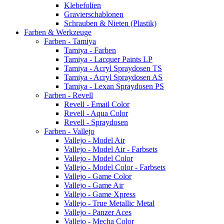
Klebefolien
Gravierschablonen
Schrauben & Nieten (Plastik)
Farben & Werkzeuge
Farben - Tamiya
Tamiya - Farben
Tamiya - Lacquer Paints LP
Tamiya - Acryl Spraydosen TS
Tamiya - Acryl Spraydosen AS
Tamiya - Lexan Spraydosen PS
Farben - Revell
Revell - Email Color
Revell - Aqua Color
Revell - Spraydosen
Farben - Vallejo
Vallejo - Model Air
Vallejo - Model Air - Farbsets
Vallejo - Model Color
Vallejo - Model Color - Farbsets
Vallejo - Game Color
Vallejo - Game Air
Vallejo - Game Xpress
Vallejo - True Metallic Metal
Vallejo - Panzer Aces
Vallejo - Mecha Color