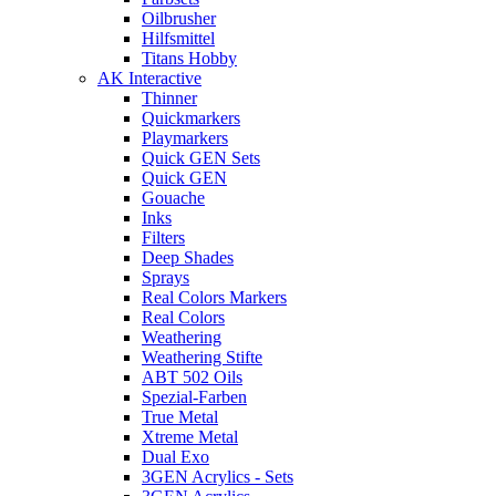
Oilbrusher
Hilfsmittel
Titans Hobby
AK Interactive
Thinner
Quickmarkers
Playmarkers
Quick GEN Sets
Quick GEN
Gouache
Inks
Filters
Deep Shades
Sprays
Real Colors Markers
Real Colors
Weathering
Weathering Stifte
ABT 502 Oils
Spezial-Farben
True Metal
Xtreme Metal
Dual Exo
3GEN Acrylics - Sets