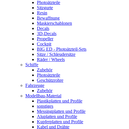
Photoätzteile
Sitzgurte
Resin
Bewaffnung
Maskierschablonen
Decals
3D-Decals
Propeller
Cockpit
BIG ED - Photoätzteil-Sets
Sitze / Schleudersitze
Räder / Wheels
Schiffe
Zubehör
Photoätzteile
Geschützrohre
Fahrzeuge
Zubehör
Modellbau-Material
Plastikplatten und Profile
sonstiges
Messingplatten und Profile
Aluplatten und Profile
Kupferplatten und Profile
Kabel und Drähte